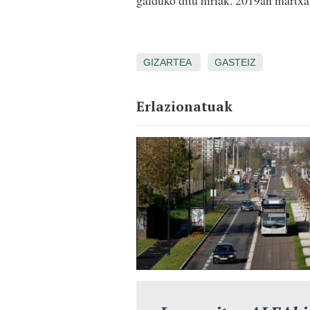
galduko ditu hiriak. 2019an martxa
GIZARTEA
GASTEIZ
Erlazionatuak