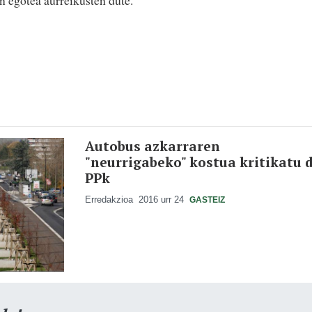
n egotea aurreikusten dute.
Autobus azkarraren
"neurrigabeko" kostua kritikatu 
PPk
Erredakzioa
2016 urr 24
GASTEIZ