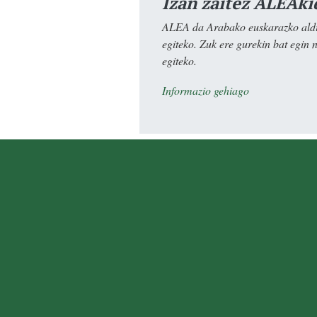
Izan zaitez ALEAki
ALEA da Arabako euskarazko aldiz
egiteko. Zuk ere gurekin bat egin 
egiteko.
Informazio gehiago