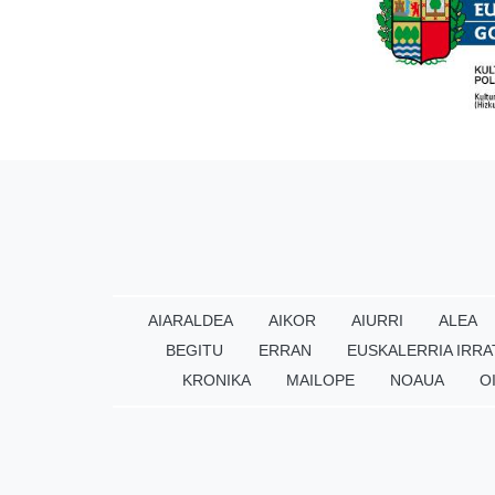
AIARALDEA
AIKOR
AIURRI
ALEA
BEGITU
ERRAN
EUSKALERRIA IRRA
KRONIKA
MAILOPE
NOAUA
O