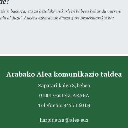
de!
kari bakarra, eta zu bezalako irakurleen babesa behar du aurrera
nahi al duzu? Aukera ezberdinak dituzu gure proiektuarekin bat
Arabako Alea komunikazio taldea
Zapatari kalea 8, behea
01001 Gasteiz, ARABA
Telefonoa: 945 71 60 09
harpidetza@alea.eus