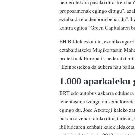
hemerotekara pasako dira 'tren hau
proposamenak egingo ditugu", aza
eztabaida eta denbora behar du". Ir
kontra egitea "Green Capitalaren b
EH Bilduk eskatuta, ezohiko agerri
eztabaidatzeko Mugikortasun Mahaia
proiektuak Europatik bederatzi mil
"Ezinbestekoa da aukera hau balia
1.000 aparkaleku 
BRT edo autobus azkarra edukiera h
lehentasuna izango du semaforoeta
egingo du, Jose Atxotegi kaleko zat
bat auzo zeharkatuko ditu, tartean,
ibilbidearen zenbait kalek aldaketa