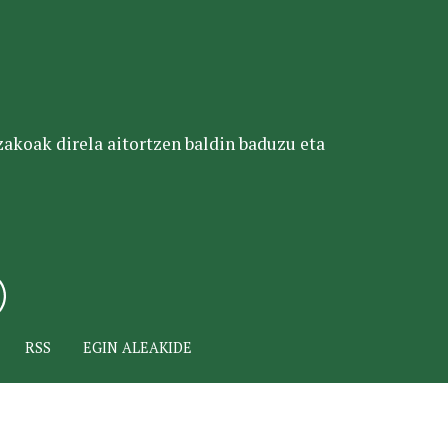
tzakoak direla aitortzen baldin baduzu eta
RSS
EGIN ALEAKIDE