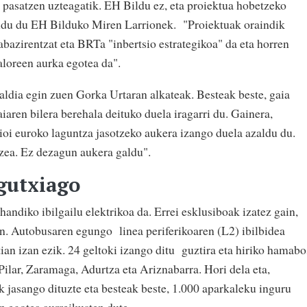
' pasatzen uzteagatik. EH Bildu ez, eta proiektua hobetzeko
ldu du EH Bilduko Miren Larrionek. "Proiektuak oraindik
abazirentzat eta BRTa "inbertsio estrategikoa" da eta horren
aloreen aurka egotea da".
aldia egin zuen Gorka Urtaran alkateak. Besteak beste, gaia
ren bilera berehala deituko duela iragarri du. Gainera,
ioi euroko laguntza jasotzeko aukera izango duela azaldu du.
tzea. Ez dezagun aukera galdu".
gutxiago
andiko ibilgailu elektrikoa da. Errei esklusiboak izatez gain,
n. Autobusaren egungo linea periferikoaren (L2) ibilbidea
ian izan ezik. 24 geltoki izango ditu guztira eta hiriko hamabo
 Pilar, Zaramaga, Adurtza eta Ariznabarra. Hori dela eta,
k jasango dituzte eta besteak beste, 1.000 aparkaleku inguru