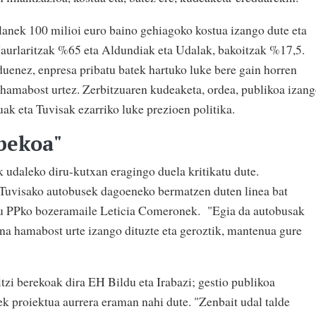
lanek 100 milioi euro baino gehiagoko kostua izango dute eta
Jaurlaritzak %65 eta Aldundiak eta Udalak, bakoitzak %17,5.
uenez, enpresa pribatu batek hartuko luke bere gain horren
, hamabost urtez. Zerbitzuaren kudeaketa, ordea, publikoa izan
uak eta Tuvisak ezarriko luke prezioen politika.
bekoa"
udaleko diru-kutxan eragingo duela kritikatu dute.
 Tuvisako autobusek dagoeneko bermatzen duten linea bat
du PPko bozeramaile Leticia Comeronek. "Egia da autobusak
na hamabost urte izango dituzte eta geroztik, mantenua gure
tzi berekoak dira EH Bildu eta Irabazi; gestio publikoa
iek proiektua aurrera eraman nahi dute. "Zenbait udal talde