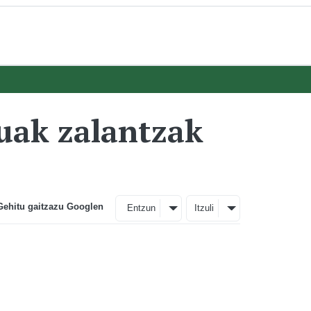
uak zalantzak
Gehitu gaitzazu Googlen
Entzun
Itzuli