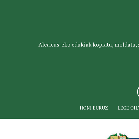
Alea.eus-eko edukiak kopiatu, moldatu, za
HONI BURUZ
LEGE OH