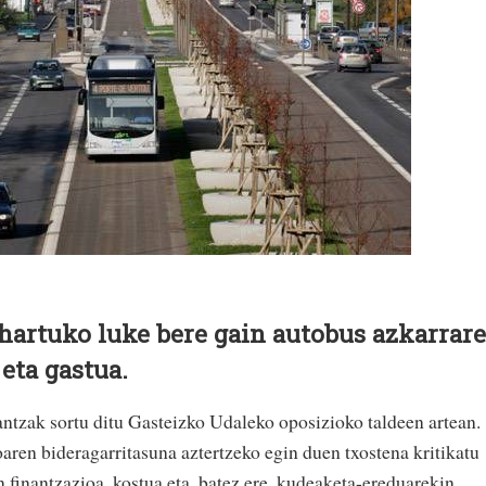
hartuko luke bere gain autobus azkarrar
eta gastua.
ntzak sortu ditu Gasteizko Udaleko oposizioko taldeen artean.
oaren bideragarritasuna aztertzeko egin duen txostena kritikatu
finantzazioa, kostua eta, batez ere, kudeaketa-ereduarekin.