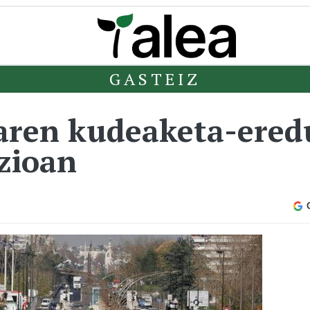
GASTEIZ
aren kudeaketa-ered
izioan