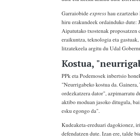
Garraiobide
express
hau ezartzeko 
hiru erakundeek ordainduko dute: 
Aipatutako txostenak proposatzen d
eraikuntza, teknologia eta gastuak
litzatekeela argitu du Udal Gobern
Kostua, "neurriga
PPk eta Podemosek inbertsio honek 
"Neurrigabeko kostua da. Gainera,
ordezkatzera dator", azpimarratu 
aktibo moduan jasoko ditugula, bai
esku egongo da".
Kudeaketa-ereduari dagokionez, iri
defendatzen dute. Izan ere, talde b