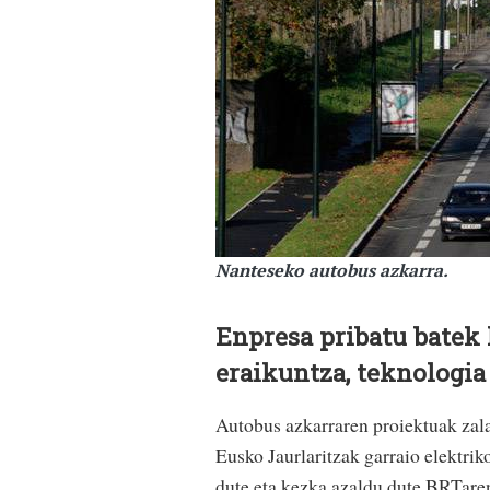
Nanteseko autobus azkarra.
Enpresa pribatu batek 
eraikuntza, teknologia 
Autobus azkarraren proiektuak zala
Eusko Jaurlaritzak garraio elektrik
dute eta kezka azaldu dute BRTaren 