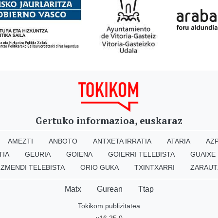
Gertuko informazioa, euskaraz
AMEZTI
ANBOTO
ANTXETA IRRATIA
ATARIA
AZP
TIA
GEURIA
GOIENA
GOIERRI TELEBISTA
GUAIXE
IZMENDI TELEBISTA
ORIO GUKA
TXINTXARRI
ZARAUT
Matx
Gurean
Ttap
Tokikom publizitatea
v16.25.0