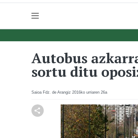
Autobus azkarr
sortu ditu opos
Saioa Fdz. de Arangiz
2016ko urriaren 26a