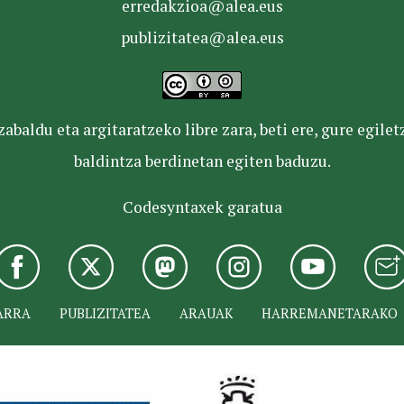
erredakzioa@alea.eus
publizitatea@alea.eus
baldu eta argitaratzeko libre zara, beti ere, gure egile
baldintza berdinetan egiten baduzu.
Codesyntaxek garatua
ARRA
PUBLIZITATEA
ARAUAK
HARREMANETARAKO