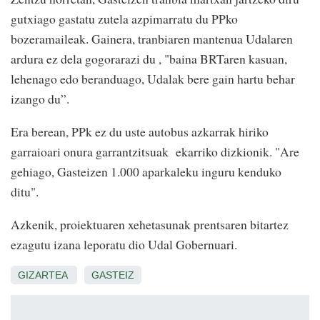
gutxiago gastatu zutela azpimarratu du PPko
bozeramaileak. Gainera, tranbiaren mantenua Udalaren
ardura ez dela gogorarazi du , "baina BRTaren kasuan,
lehenago edo beranduago, Udalak bere gain hartu behar
izango du”.
Era berean, PPk ez du uste autobus azkarrak hiriko
garraioari onura garrantzitsuak ekarriko dizkionik. "Are
gehiago, Gasteizen 1.000 aparkaleku inguru kenduko
ditu".
Azkenik, proiektuaren xehetasunak prentsaren bitartez
ezagutu izana leporatu dio Udal Gobernuari.
GIZARTEA
GASTEIZ