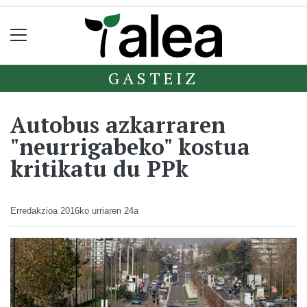
GASTEIZ
Autobus azkarraren
"neurrigabeko" kostua
kritikatu du PPk
Erredakzioa
2016ko urriaren 24a