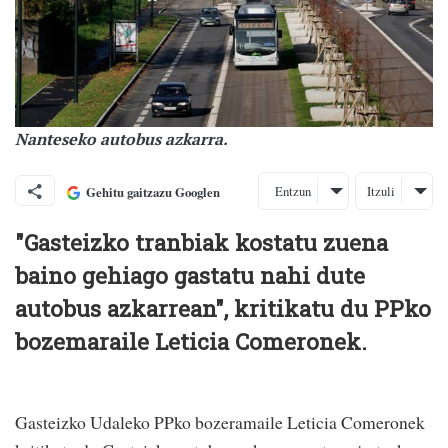
Nanteseko autobus azkarra.
Entzun
Itzuli
Gehitu gaitzazu Googlen
"Gasteizko tranbiak kostatu zuena
baino gehiago gastatu nahi dute
autobus azkarrean", kritikatu du PPko
bozemaraile Leticia Comeronek.
Gasteizko Udaleko PPko bozeramaile Leticia Comeronek