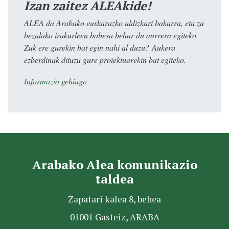
Izan zaitez ALEAkide!
ALEA da Arabako euskarazko aldizkari bakarra, eta zu
bezalako irakurleen babesa behar du aurrera egiteko.
Zuk ere gurekin bat egin nahi al duzu? Aukera
ezberdinak dituzu gure proiektuarekin bat egiteko.
Informazio gehiago
Arabako Alea komunikazio
taldea
Zapatari kalea 8, behea
01001 Gasteiz, ARABA