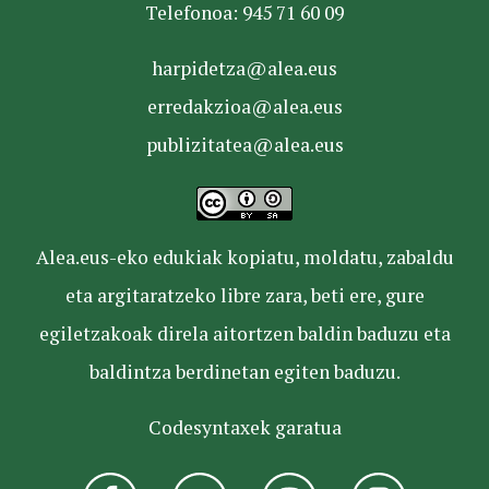
Telefonoa: 945 71 60 09
harpidetza@alea.eus
erredakzioa@alea.eus
publizitatea@alea.eus
Alea.eus-eko edukiak kopiatu, moldatu, zabaldu
eta argitaratzeko libre zara, beti ere, gure
egiletzakoak direla aitortzen baldin baduzu eta
baldintza berdinetan egiten baduzu.
Codesyntaxek garatua