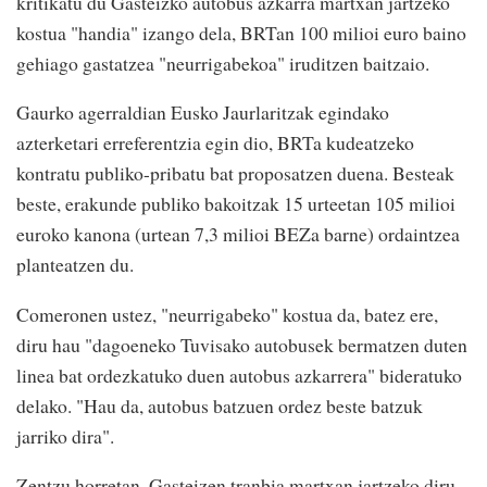
kritikatu du Gasteizko autobus azkarra martxan jartzeko
kostua "handia" izango dela, BRTan 100 milioi euro baino
gehiago gastatzea "neurrigabekoa" iruditzen baitzaio.
Gaurko agerraldian Eusko Jaurlaritzak egindako
azterketari erreferentzia egin dio, BRTa kudeatzeko
kontratu publiko-pribatu bat proposatzen duena. Besteak
beste, erakunde publiko bakoitzak 15 urteetan 105 milioi
euroko kanona (urtean 7,3 milioi BEZa barne) ordaintzea
planteatzen du.
Comeronen ustez, "neurrigabeko" kostua da, batez ere,
diru hau "dagoeneko Tuvisako autobusek bermatzen duten
linea bat ordezkatuko duen autobus azkarrera" bideratuko
delako. "Hau da, autobus batzuen ordez beste batzuk
jarriko dira".
Zentzu horretan, Gasteizen tranbia martxan jartzeko diru