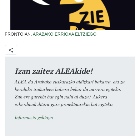
FRONTOIAN,
ARABAKO ERRIOXA
ELTZIEGO
Izan zaitez ALEAkide!
ALEA da Arabako euskarazko aldizkari bakarra, eta zu
bezalako irakurleen babesa behar du aurrera egiteko.
Zuk ere gurekin bat egin nahi al duzu? Aukera
ezberdinak dituzu gure proiektuarekin bat egiteko.
Informazio gehiago