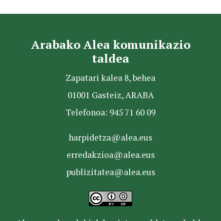
Arabako Alea komunikazio
taldea
Zapatari kalea 8, behea
01001 Gasteiz, ARABA
Telefonoa: 945 71 60 09
harpidetza@alea.eus
erredakzioa@alea.eus
publizitatea@alea.eus