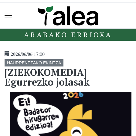
ARABAKO ERRIOXA
2026/06/06
17:00
HAURRENTZAKO EKINTZA
[ZIEKOKOMEDIA]
Egurrezko jolasak