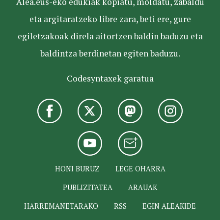
Alea.eus-eko edukiak kopiatu, moldatu, zabaldu
eta argitaratzeko libre zara, beti ere, gure
egiletzakoak direla aitortzen baldin baduzu eta
baldintza berdinetan egiten baduzu.
Codesyntaxek garatua
HONI BURUZ
LEGE OHARRA
PUBLIZITATEA
ARAUAK
HARREMANETARAKO
RSS
EGIN ALEAKIDE