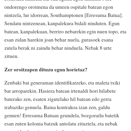
ondorengo oroimena da umeen ospitale batean egon
nintzela, lur idorrean, Southamptonen [Erresuma Batua].
Sendatu nintzenean, kanpalekura bidali ninduten. Egun
batean, kanpalekuan, berriro nebarekin egin nuen topo, eta
esan zidan harekin joan behar nuela, gurasoek esana
zutela berak ni zaindu behar ninduela. Nebak 8 urte
zituen.
Zer oroitzapen dituzu egun horietaz?
Zenbaki bat generaman identifikatzeko, eta maleta txiki
bat arroparekin. Hasiera batean irtenaldi hori hilabete
baterako zen, esaten zigutelako hil batean edo gerra
irabaziko genuela. Baina kontrakoa izan zen, galdu
genuen! Erresuma Batuan geundela, bozgorailu batetik
esan zuten kolonia batzuk antolatu zituztela, eta nebak