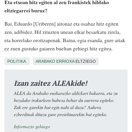
Eta etxean hitz egiten al zen frankistek hildako
eltziegarrei buruz?
Bai, Eduardo [Uriberen] aitonaz eta osabaz hitz egiten
zen, adibidez. Hil zituzten unean elkar besarkatu zirela,
eta horrelako oroitzapenak. Baina, egia esanda, gure aitak
ez zuen gustuko gaiaren bueltan gehiegi hitz egitea.
POLITIKA
ARABAKO ERRIOXA
ELTZIEGO
Izan zaitez ALEAkide!
ALEA da Arabako euskarazko aldizkari bakarra, eta zu
bezalako irakurleen babesa behar du aurrera egiteko.
Zuk ere gurekin bat egin nahi al duzu? Aukera
ezberdinak dituzu gure proiektuarekin bat egiteko.
Informazio gehiago