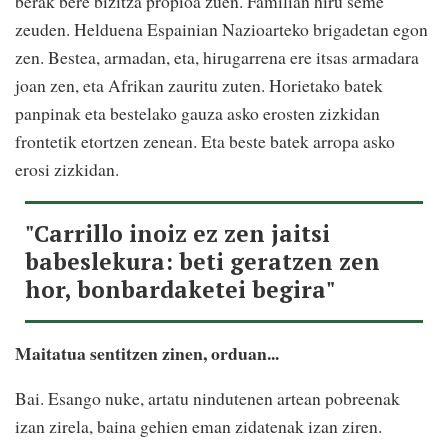
berak bere bizitza propioa zuen. Familian hiru seme
zeuden. Helduena Espainian Nazioarteko brigadetan egon
zen. Bestea, armadan, eta, hirugarrena ere itsas armadara
joan zen, eta Afrikan zauritu zuten. Horietako batek
panpinak eta bestelako gauza asko erosten zizkidan
frontetik etortzen zenean. Eta beste batek arropa asko
erosi zizkidan.
"Carrillo inoiz ez zen jaitsi
babeslekura: beti geratzen zen
hor, bonbardaketei begira"
Maitatua sentitzen zinen, orduan...
Bai. Esango nuke, artatu nindutenen artean pobreenak
izan zirela, baina gehien eman zidatenak izan ziren.