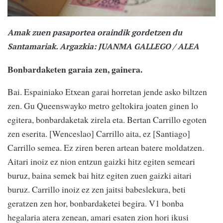
Amak zuen pasaportea oraindik gordetzen du
Santamariak. Argazkia: JUANMA GALLEGO / ALEA
Bonbardaketen garaia zen, gainera.
Bai. Espainiako Etxean garai horretan jende asko biltzen
zen. Gu Queenswayko metro geltokira joaten ginen lo
egitera, bonbardaketak zirela eta. Bertan Carrillo egoten
zen eserita. [Wenceslao] Carrillo aita, ez [Santiago]
Carrillo semea. Ez ziren beren artean batere moldatzen.
Aitari inoiz ez nion entzun gaizki hitz egiten semeari
buruz, baina semek bai hitz egiten zuen gaizki aitari
buruz. Carrillo inoiz ez zen jaitsi babeslekura, beti
geratzen zen hor, bonbardaketei begira. V1 bonba
hegalaria atera zenean, amari esaten zion hori ikusi