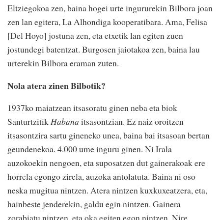
Eltziegokoa zen, baina hogei urte ingururekin Bilbora joan
zen lan egitera, La Alhondiga kooperatibara. Ama, Felisa
[Del Hoyo] jostuna zen, eta etxetik lan egiten zuen
jostundegi batentzat. Burgosen jaiotakoa zen, baina lau
urterekin Bilbora eraman zuten.
Nola atera zinen Bilbotik?
1937ko maiatzean itsasoratu ginen neba eta biok
Santurtzitik
Habana
itsasontzian. Ez naiz oroitzen
itsasontzira sartu gineneko unea, baina bai itsasoan bertan
geundenekoa. 4.000 ume inguru ginen. Ni Irala
auzokoekin nengoen, eta suposatzen dut gainerakoak ere
horrela egongo zirela, auzoka antolatuta. Baina ni oso
neska mugitua nintzen. Atera nintzen kuxkuxeatzera, eta,
hainbeste jenderekin, galdu egin nintzen. Gainera
zorabiatu nintzen, eta oka egiten egon nintzen. Nire