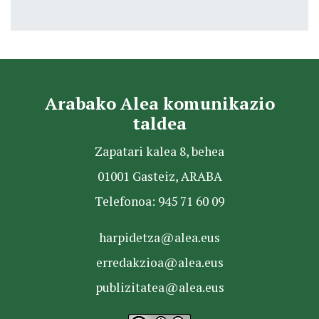
Arabako Alea komunikazio
taldea
Zapatari kalea 8, behea
01001 Gasteiz, ARABA
Telefonoa: 945 71 60 09
harpidetza@alea.eus
erredakzioa@alea.eus
publizitatea@alea.eus