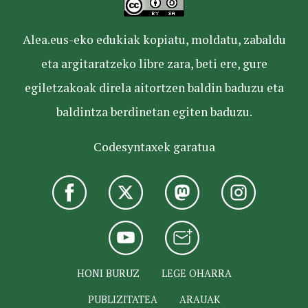
Alea.eus-eko edukiak kopiatu, moldatu, zabaldu
eta argitaratzeko libre zara, beti ere, gure
egiletzakoak direla aitortzen baldin baduzu eta
baldintza berdinetan egiten baduzu.
Codesyntaxek garatua
HONI BURUZ
LEGE OHARRA
PUBLIZITATEA
ARAUAK