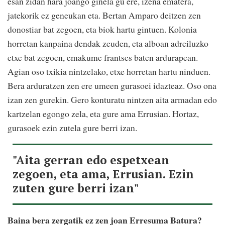
esan zidan hara joango ginela gu ere, izena ematera,
jatekorik ez geneukan eta. Bertan Amparo deitzen zen
donostiar bat zegoen, eta biok hartu gintuen. Kolonia
horretan kanpaina dendak zeuden, eta alboan adreiluzko
etxe bat zegoen, emakume frantses baten ardurapean.
Agian oso txikia nintzelako, etxe horretan hartu ninduen.
Bera arduratzen zen ere umeen gurasoei idazteaz. Oso ona
izan zen gurekin. Gero konturatu nintzen aita armadan edo
kartzelan egongo zela, eta gure ama Errusian. Hortaz,
gurasoek ezin zutela gure berri izan.
"Aita gerran edo espetxean
zegoen, eta ama, Errusian. Ezin
zuten gure berri izan"
Baina bera zergatik ez zen joan Erresuma Batura?