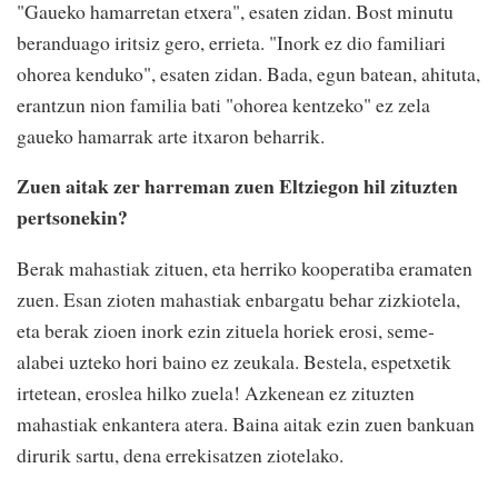
"Gaueko hamarretan etxera", esaten zidan. Bost minutu
beranduago iritsiz gero, errieta. "Inork ez dio familiari
ohorea kenduko", esaten zidan. Bada, egun batean, ahituta,
erantzun nion familia bati "ohorea kentzeko" ez zela
gaueko hamarrak arte itxaron beharrik.
Zuen aitak zer harreman zuen Eltziegon hil zituzten
pertsonekin?
Berak mahastiak zituen, eta herriko kooperatiba eramaten
zuen. Esan zioten mahastiak enbargatu behar zizkiotela,
eta berak zioen inork ezin zituela horiek erosi, seme-
alabei uzteko hori baino ez zeukala. Bestela, espetxetik
irtetean, eroslea hilko zuela! Azkenean ez zituzten
mahastiak enkantera atera. Baina aitak ezin zuen bankuan
dirurik sartu, dena errekisatzen ziotelako.