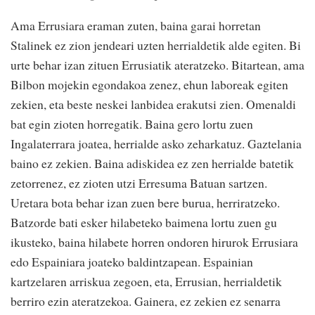
Ama Errusiara eraman zuten, baina garai horretan
Stalinek ez zion jendeari uzten herrialdetik alde egiten. Bi
urte behar izan zituen Errusiatik ateratzeko. Bitartean, ama
Bilbon mojekin egondakoa zenez, ehun laboreak egiten
zekien, eta beste neskei lanbidea erakutsi zien. Omenaldi
bat egin zioten horregatik. Baina gero lortu zuen
Ingalaterrara joatea, herrialde asko zeharkatuz. Gaztelania
baino ez zekien. Baina adiskidea ez zen herrialde batetik
zetorrenez, ez zioten utzi Erresuma Batuan sartzen.
Uretara bota behar izan zuen bere burua, herriratzeko.
Batzorde bati esker hilabeteko baimena lortu zuen gu
ikusteko, baina hilabete horren ondoren hirurok Errusiara
edo Espainiara joateko baldintzapean. Espainian
kartzelaren arriskua zegoen, eta, Errusian, herrialdetik
berriro ezin ateratzekoa. Gainera, ez zekien ez senarra