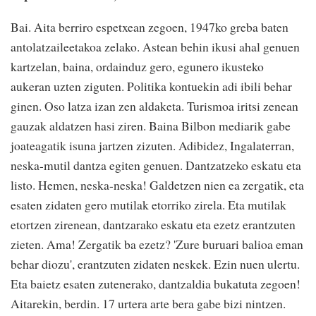
Bai. Aita berriro espetxean zegoen, 1947ko greba baten
antolatzaileetakoa zelako. Astean behin ikusi ahal genuen
kartzelan, baina, ordainduz gero, egunero ikusteko
aukeran uzten ziguten. Politika kontuekin adi ibili behar
ginen. Oso latza izan zen aldaketa. Turismoa iritsi zenean
gauzak aldatzen hasi ziren. Baina Bilbon mediarik gabe
joateagatik isuna jartzen zizuten. Adibidez, Ingalaterran,
neska-mutil dantza egiten genuen. Dantzatzeko eskatu eta
listo. Hemen, neska-neska! Galdetzen nien ea zergatik, eta
esaten zidaten gero mutilak etorriko zirela. Eta mutilak
etortzen zirenean, dantzarako eskatu eta ezetz erantzuten
zieten. Ama! Zergatik ba ezetz? 'Zure buruari balioa eman
behar diozu', erantzuten zidaten neskek. Ezin nuen ulertu.
Eta baietz esaten zutenerako, dantzaldia bukatuta zegoen!
Aitarekin, berdin. 17 urtera arte bera gabe bizi nintzen.