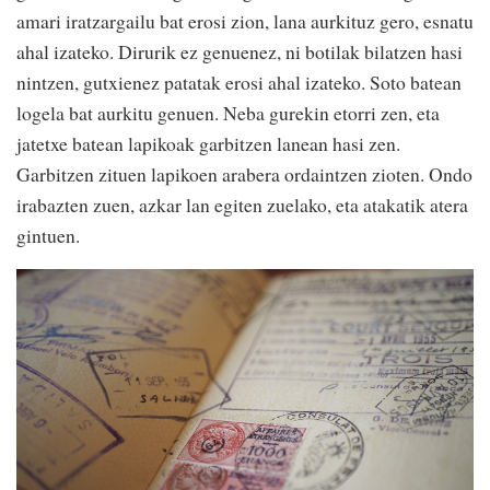
amari iratzargailu bat erosi zion, lana aurkituz gero, esnatu
ahal izateko. Dirurik ez genuenez, ni botilak bilatzen hasi
nintzen, gutxienez patatak erosi ahal izateko. Soto batean
logela bat aurkitu genuen. Neba gurekin etorri zen, eta
jatetxe batean lapikoak garbitzen lanean hasi zen.
Garbitzen zituen lapikoen arabera ordaintzen zioten. Ondo
irabazten zuen, azkar lan egiten zuelako, eta atakatik atera
gintuen.