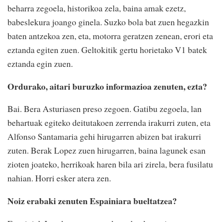
beharra zegoela, historikoa zela, baina amak ezetz,
babeslekura joango ginela. Suzko bola bat zuen hegazkin
baten antzekoa zen, eta, motorra geratzen zenean, erori eta
eztanda egiten zuen. Geltokitik gertu horietako V1 batek
eztanda egin zuen.
Ordurako, aitari buruzko informazioa zenuten, ezta?
Bai. Bera Asturiasen preso zegoen. Gatibu zegoela, lan
behartuak egiteko deitutakoen zerrenda irakurri zuten, eta
Alfonso Santamaria gehi hirugarren abizen bat irakurri
zuten. Berak Lopez zuen hirugarren, baina lagunek esan
zioten joateko, herrikoak haren bila ari zirela, bera fusilatu
nahian. Horri esker atera zen.
Noiz erabaki zenuten Espainiara bueltatzea?