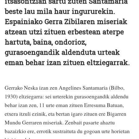
itsasontzian sartu zuten Santamaria
beste lau mila haur ingururekin.
Espainiako Gerra Zibilaren miseriak
atzean utzi zituen erbestean aterpe
hartuta, baina, ondorioz,
gurasoengandik aldenduta urteak
eman behar izan zituen eltziegarrak.
Gerrako Neska izan zen Angelines Santamaria (Bilbo,
1930) eltziegarra: sei urterekin gurasoengandik aldendu
behar izan zen, 11 urte eman zituen Erresuma Batuan,
etxera itzuli ezinik, eta bertan igaro zituen ere Bigarren
Mundu Gerraren miseriak. Zenbait pasarte ahaztu
bazaizkio ere, errotik sustraituta du gogoan urte horietan