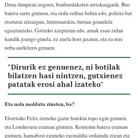
Dena ilunpean zegoen, bonbardaketen arriskuagatik. Bus
batera sartu gintuen, eta ordu erdian behin edo, polizia bat
etortzen zitzaigun, linternarekin, bertan geundela
egiaztatzeko. Goizeko zazpietan edo, amak esan zidan
handik joango ginela, ez zuela hori jasaten, eta ea nire
neba aurkitzen genuen.
"Dirurik ez genuenez, ni botilak
bilatzen hasi nintzen, gutxienez
patatak erosi ahal izateko"
Eta nola moldatu zineten, ba?
Elorrioko Felix izeneko gazte batekin topo egin genuen,
eta Londresera eraman gintuen. Komentu batera eraman
gintuen, hamabost eguneko egonaldia ordaindu zigun eta