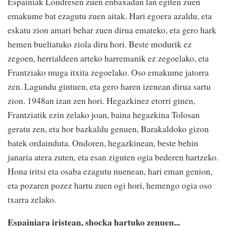
Espainiak Londresen zuen enbaxadan lan egiten zuen
emakume bat ezagutu zuen aitak. Hari egoera azaldu, eta
eskatu zion amari behar zuen dirua emateko, eta gero hark
hemen bueltatuko ziola diru hori. Beste modurik ez
zegoen, herrialdeen arteko harremanik ez zegoelako, eta
Frantziako muga itxita zegoelako. Oso emakume jatorra
zen. Lagundu gintuen, eta gero haren izenean dirua sartu
zion. 1948an izan zen hori. Hegazkinez etorri ginen,
Frantziatik ezin zelako joan, baina hegazkina Tolosan
geratu zen, eta hor bazkaldu genuen, Barakaldoko gizon
batek ordainduta. Ondoren, hegazkinean, beste behin
janaria atera zuten, eta esan ziguten ogia bederen hartzeko.
Hona iritsi eta osaba ezagutu nuenean, hari eman genion,
eta pozaren pozez hartu zuen ogi hori, hemengo ogia oso
txarra zelako.
Espainiara iristean, shocka hartuko zenuen...