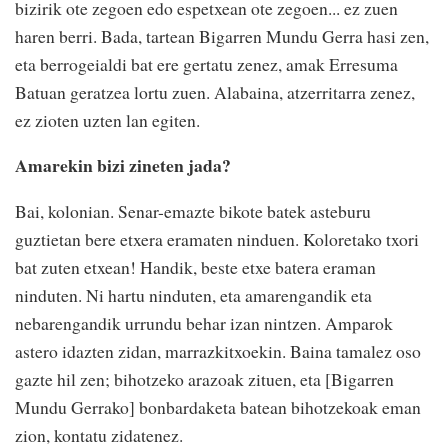
bizirik ote zegoen edo espetxean ote zegoen... ez zuen
haren berri. Bada, tartean Bigarren Mundu Gerra hasi zen,
eta berrogeialdi bat ere gertatu zenez, amak Erresuma
Batuan geratzea lortu zuen. Alabaina, atzerritarra zenez,
ez zioten uzten lan egiten.
Amarekin bizi zineten jada?
Bai, kolonian. Senar-emazte bikote batek asteburu
guztietan bere etxera eramaten ninduen. Koloretako txori
bat zuten etxean! Handik, beste etxe batera eraman
ninduten. Ni hartu ninduten, eta amarengandik eta
nebarengandik urrundu behar izan nintzen. Amparok
astero idazten zidan, marrazkitxoekin. Baina tamalez oso
gazte hil zen; bihotzeko arazoak zituen, eta [Bigarren
Mundu Gerrako] bonbardaketa batean bihotzekoak eman
zion, kontatu zidatenez.