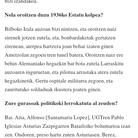
bizi izandakoa.
Nola oroitzen duzu 1936ko Estatu kolpea?
Bilboko Irala auzoan bizi nintzen, eta oroitzen naiz
sirenek jotzen zutela, eta, bonbardaketak gertatzen
zirenean, aterpea hartzera joan behar izaten ginen
Ametzolan zegoen tren tunel batera, Oroitzen naiz ere
behin Alemaniako hegazkin bat bota zutela Larraskitu
auzoaren inguruetan, eta pilotua arrastaka atera zutela
hegazkinetik. Gertu ospitale militarra zegoen, eta
zauritutako soldaduak ikustera joaten ginen.
Zure gurasoak politikoki lerrokatuta al zeuden?
Bai. Aita, Alfonso [Santamaria Lopez], UGTren Pablo
Iglesias Asturias Zazpigarren Batailoiko boluntarioa izan
zen. Ondoren, preso hartu zuten Asturiasen. Berez,