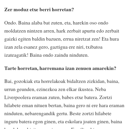
Zer moduz etxe berri horretan?
Ondo. Baina alaba bat zuten, eta, harekin oso ondo
moldatzen nintzen arren, hark zerbait apurtu edo zerbait
gaizki egiten baldin bazuen, errua niretzat zen! Eta hura
izan zela esanez gero, gaztigua ere niri, txibatoa
izateagatik! Baina ondo zaindu ninduten.
Tarte horretan, harremana izan zenuen amarekin?
Bai, gozokiak eta horrelakoak bidaltzen zizkidan, baina,
urrun geunden, ezinezkoa zen elkar ikustea. Neba
Liverpoolera eraman zuten, babes etxe batera. Zortzi
hilabete eman nituen bertan, baina gero ni ere hara eraman
ninduten, nebarengandik gertu. Beste zortzi hilabete
inguru batera egon ginen, eta eskolara joaten ginen, baina