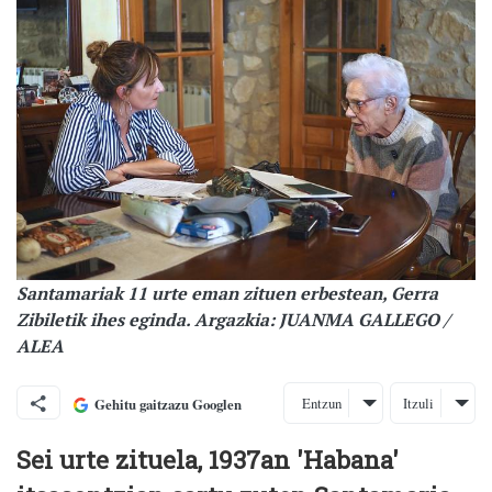
Santamariak 11 urte eman zituen erbestean, Gerra
Zibiletik ihes eginda. Argazkia: JUANMA GALLEGO /
ALEA
Entzun
Itzuli
Gehitu gaitzazu Googlen
Sei urte zituela, 1937an 'Habana'