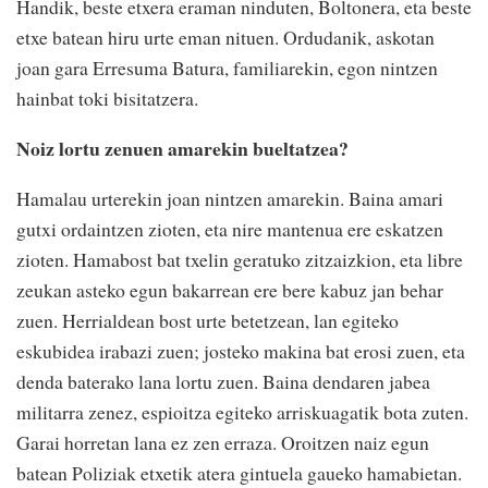
Handik, beste etxera eraman ninduten, Boltonera, eta beste
etxe batean hiru urte eman nituen. Ordudanik, askotan
joan gara Erresuma Batura, familiarekin, egon nintzen
hainbat toki bisitatzera.
Noiz lortu zenuen amarekin bueltatzea?
Hamalau urterekin joan nintzen amarekin. Baina amari
gutxi ordaintzen zioten, eta nire mantenua ere eskatzen
zioten. Hamabost bat txelin geratuko zitzaizkion, eta libre
zeukan asteko egun bakarrean ere bere kabuz jan behar
zuen. Herrialdean bost urte betetzean, lan egiteko
eskubidea irabazi zuen; josteko makina bat erosi zuen, eta
denda baterako lana lortu zuen. Baina dendaren jabea
militarra zenez, espioitza egiteko arriskuagatik bota zuten.
Garai horretan lana ez zen erraza. Oroitzen naiz egun
batean Poliziak etxetik atera gintuela gaueko hamabietan.