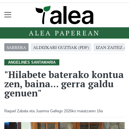
ALEA PAPEREAN
SARRERA
ALDIZKARI GUZTIAK (PDF)
IZAN ZAITEZ A
ANGELINES SANTAMARIA
"Hilabete baterako kontua
zen, baina... gerra galdu
genuen"
Raquel Zabala eta Juanma Gallego
2026ko maiatzaren 16a