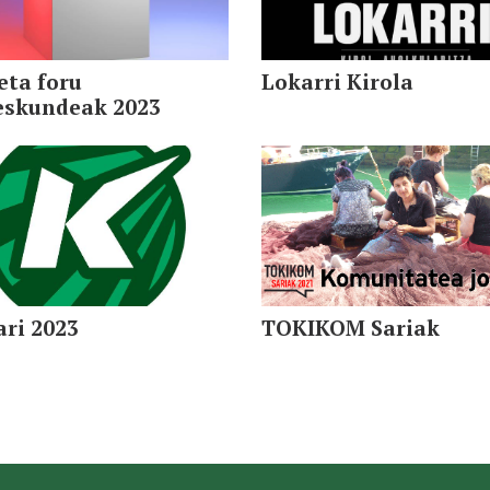
eta foru
Lokarri Kirola
eskundeak 2023
ri 2023
TOKIKOM Sariak