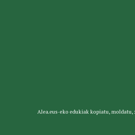
Alea.eus-eko edukiak kopiatu, moldatu, za