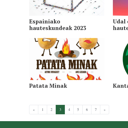
Espainiako
Udal 
hauteskundeak 2023
haut
Patata Minak
Kanta
«
1
2
3
4
5
6
7
»