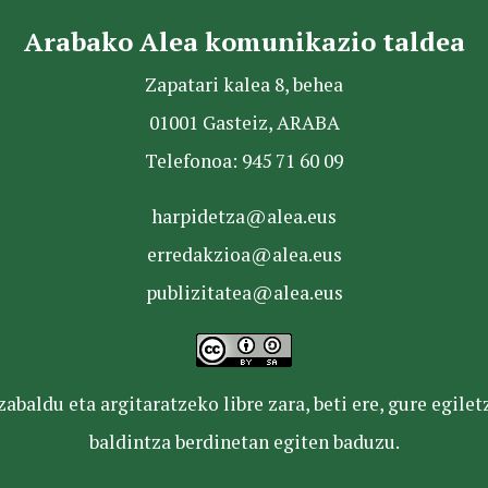
Arabako Alea komunikazio taldea
Zapatari kalea 8, behea
01001 Gasteiz, ARABA
Telefonoa: 945 71 60 09
harpidetza@alea.eus
erredakzioa@alea.eus
publizitatea@alea.eus
baldu eta argitaratzeko libre zara, beti ere, gure egile
baldintza berdinetan egiten baduzu.