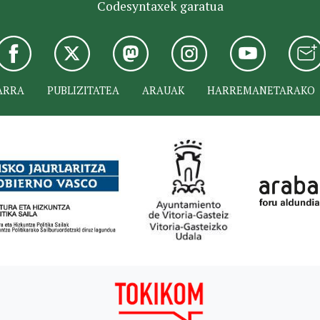
Codesyntaxek garatua
ARRA
PUBLIZITATEA
ARAUAK
HARREMANETARAKO