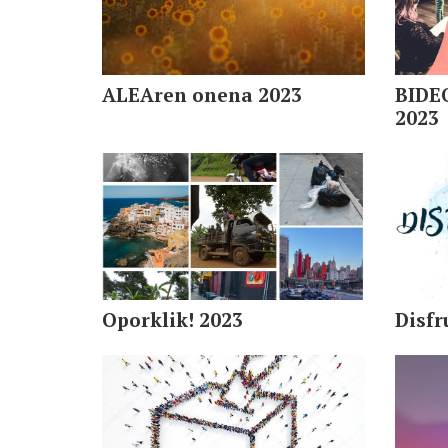
ALEAren onena 2023
BIDE
2023
Oporklik! 2023
Disf