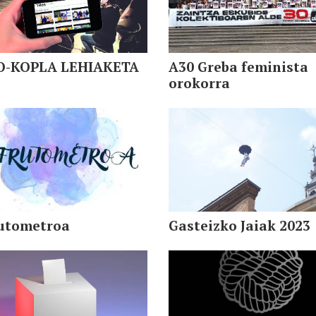
O-KOPLA LEHIAKETA
A30 Greba feminista
orokorra
rutometroa
Gasteizko Jaiak 2023