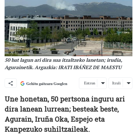
50 bat lagun ari dira sua itzaltzeko lanetan; irudia,
Agurainetik. Argazkia: IRATI IBÁÑEZ DE MAESTU
Entzun
Itzuli
Gehitu gaitzazu Googlen
Une honetan, 50 pertsona inguru ari
dira lanean lurrean; besteak beste,
Agurain, Iruña Oka, Espejo eta
Kanpezuko suhiltzaileak.