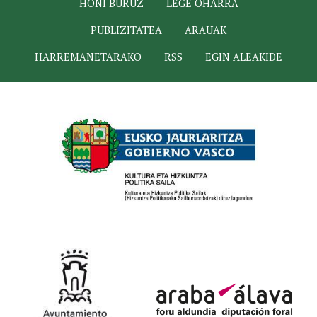
HONI BURUZ
LEGE OHARRA
PUBLIZITATEA
ARAUAK
HARREMANETARAKO
RSS
EGIN ALEAKIDE