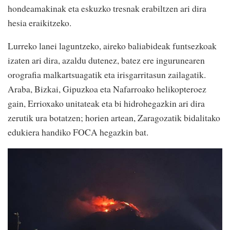
hondeamakinak eta eskuzko tresnak erabiltzen ari dira
hesia eraikitzeko.
Lurreko lanei laguntzeko, aireko baliabideak funtsezkoak
izaten ari dira, azaldu dutenez, batez ere ingurunearen
orografia malkartsuagatik eta irisgarritasun zailagatik.
Araba, Bizkai, Gipuzkoa eta Nafarroako helikopteroez
gain, Errioxako unitateak eta bi hidrohegazkin ari dira
zerutik ura botatzen; horien artean, Zaragozatik bidalitako
edukiera handiko FOCA hegazkin bat.