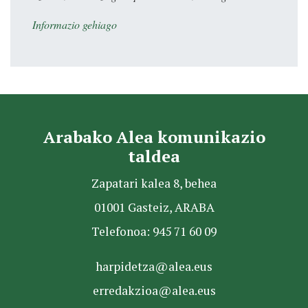
Informazio gehiago
Arabako Alea komunikazio
taldea
Zapatari kalea 8, behea
01001 Gasteiz, ARABA
Telefonoa: 945 71 60 09
harpidetza@alea.eus
erredakzioa@alea.eus