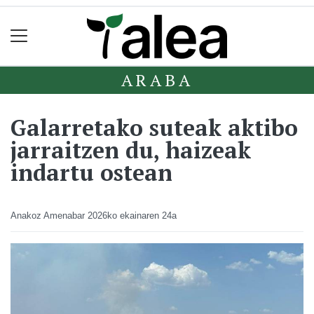
ARABA
Galarretako suteak aktibo
jarraitzen du, haizeak
indartu ostean
Anakoz Amenabar
2026ko ekainaren 24a