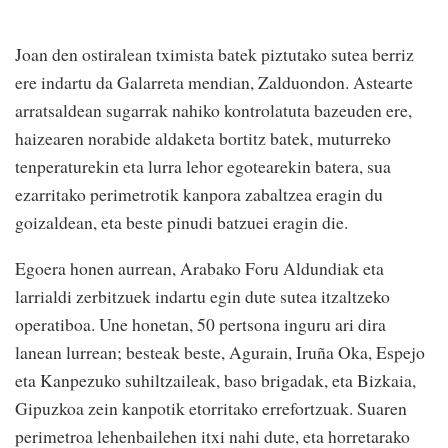
Joan den ostiralean tximista batek piztutako sutea berriz
ere indartu da Galarreta mendian, Zalduondon. Astearte
arratsaldean sugarrak nahiko kontrolatuta bazeuden ere,
haizearen norabide aldaketa bortitz batek, muturreko
tenperaturekin eta lurra lehor egotearekin batera, sua
ezarritako perimetrotik kanpora zabaltzea eragin du
goizaldean, eta beste pinudi batzuei eragin die.
Egoera honen aurrean, Arabako Foru Aldundiak eta
larrialdi zerbitzuek indartu egin dute sutea itzaltzeko
operatiboa. Une honetan, 50 pertsona inguru ari dira
lanean lurrean; besteak beste, Agurain, Iruña Oka, Espejo
eta Kanpezuko suhiltzaileak, baso brigadak, eta Bizkaia,
Gipuzkoa zein kanpotik etorritako errefortzuak. Suaren
perimetroa lehenbailehen itxi nahi dute, eta horretarako