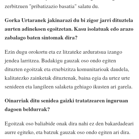
zerbitzuen "pribatizazio basatia" salatu du.
Gorka Urtaranek jakinarazi du bi zigor jarri dituztela
aurten adinekoen egoitzetan. Kasu isolatuak edo arazo
zabalago baten sintomak dira?
Ezin dugu orokortu eta ez litzateke arduratsua izango
jendea larritzea. Badakigu gauzak oso ondo egiten
dituzten egoitzak eta etxebizitza komunitarioak daudela,
kalitatezko zainketak dituztenak, baina egia da urtez urte
senideen eta langileen salaketa gehiago ikusten ari garela.
Oinarriak ditu senidea gaizki tratatzearen inguruan
dagoen beldurrak?
Egoitzak oso baliabide onak dira nahi ez den bakardadeari
aurre egiteko, eta batzuk gauzak oso ondo egiten ari dira.