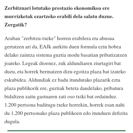
Zerbitzuari lotutako prestazio ekonomikoa ere
murrizketak ezartzeko erabili dela salatu duzue.
Zergatik?
Araban "zerbitzu-txeke" horren erabilera eta abusua
gertatzen ari da, EAJk aurkitu duen formula ezin hobea
delako zaintza sistema guztia modu basatian pribatizatzen
joateko. Legeak dioenez, zuk aldundiaren ziurtagiri bat
duzu, eta horrek bermatzen dizu egoitza plaza bat izateko
eskubidea. Aldundiak ez badu itundutako plazarik ezta
plaza publikorik ere, guztiak beteta daudelako, pribatura
bidaltzen zaitu gastuaren zati oso txiki bat ordainduz.
1.200 pertsona baditugu txeke horrekin, horrek esan nahi
du 1.200 pertsonako plaza publikoen edo itunduen defizita
dugula.