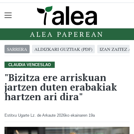
ALEA PAPEREAN
SARRERA
ALDIZKARI GUZTIAK (PDF)
IZAN ZAITEZ A
CLAUDIA VENCESLAO
"Bizitza ere arriskuan
jartzen duten erabakiak
hartzen ari dira"
Estitxu Ugarte Lz. de Arkaute
2026ko ekainaren 19a