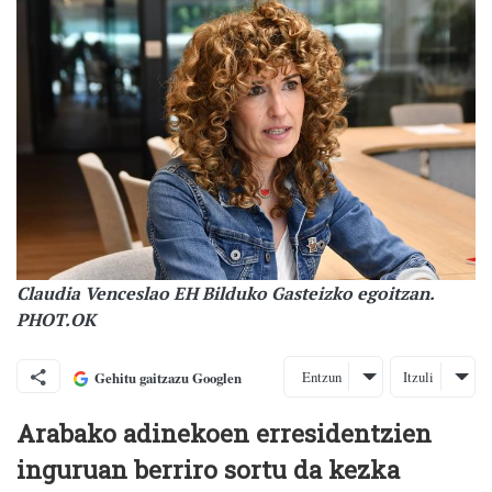
Claudia Venceslao EH Bilduko Gasteizko egoitzan.
PHOT.OK
Entzun
Itzuli
Gehitu gaitzazu Googlen
Arabako adinekoen erresidentzien
inguruan berriro sortu da kezka