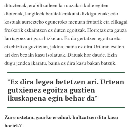
dituztenak, erabiltzaileen larruazalari kalte egiten
diotenak, langileek beraiek erakutsi dizkigutenak; edo
kostuak aurrezteko eguneroko menuan frutarik eta elikagai
freskorik eskaintzen ez duten egoitzak. Horretaz eta gauza
larriagoez ari gara hizketan. Ez da gertatzen egoitza eta
etxebizitza guztietan, jakina, baina ez dira Urtaran esaten
ari den bezain kasu isolatuak. Datuak hor daude. Ezin
dugu jendea ikaratu, baina ez dira kasu bakan batzuk.
"Ez dira legea betetzen ari. Urtean
gutxienez egoitza guztien
ikuskapena egin behar da"
Zure ustetan, gaurko ereduak bultzatzen ditu kasu
horiek?