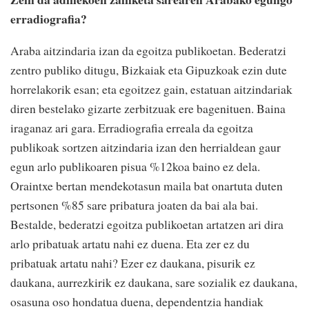
erradiografia?
Araba aitzindaria izan da egoitza publikoetan. Bederatzi
zentro publiko ditugu, Bizkaiak eta Gipuzkoak ezin dute
horrelakorik esan; eta egoitzez gain, estatuan aitzindariak
diren bestelako gizarte zerbitzuak ere bagenituen. Baina
iraganaz ari gara. Erradiografia erreala da egoitza
publikoak sortzen aitzindaria izan den herrialdean gaur
egun arlo publikoaren pisua %12koa baino ez dela.
Oraintxe bertan mendekotasun maila bat onartuta duten
pertsonen %85 sare pribatura joaten da bai ala bai.
Bestalde, bederatzi egoitza publikoetan artatzen ari dira
arlo pribatuak artatu nahi ez duena. Eta zer ez du
pribatuak artatu nahi? Ezer ez daukana, pisurik ez
daukana, aurrezkirik ez daukana, sare sozialik ez daukana,
osasuna oso hondatua duena, dependentzia handiak