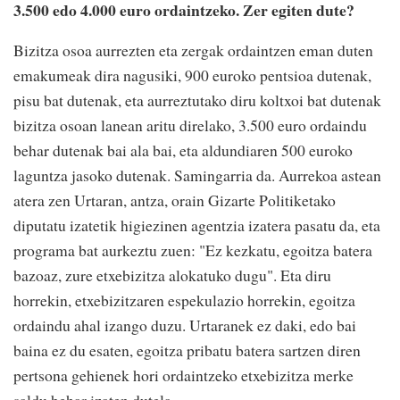
3.500 edo 4.000 euro ordaintzeko. Zer egiten dute?
Bizitza osoa aurrezten eta zergak ordaintzen eman duten
emakumeak dira nagusiki, 900 euroko pentsioa dutenak,
pisu bat dutenak, eta aurreztutako diru koltxoi bat dutenak
bizitza osoan lanean aritu direlako, 3.500 euro ordaindu
behar dutenak bai ala bai, eta aldundiaren 500 euroko
laguntza jasoko dutenak. Samingarria da. Aurrekoa astean
atera zen Urtaran, antza, orain Gizarte Politiketako
diputatu izatetik higiezinen agentzia izatera pasatu da, eta
programa bat aurkeztu zuen: "Ez kezkatu, egoitza batera
bazoaz, zure etxebizitza alokatuko dugu". Eta diru
horrekin, etxebizitzaren espekulazio horrekin, egoitza
ordaindu ahal izango duzu. Urtaranek ez daki, edo bai
baina ez du esaten, egoitza pribatu batera sartzen diren
pertsona gehienek hori ordaintzeko etxebizitza merke