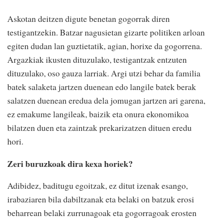
Askotan deitzen digute benetan gogorrak diren
testigantzekin. Batzar nagusietan gizarte politiken arloan
egiten dudan lan guztietatik, agian, horixe da gogorrena.
Argazkiak ikusten dituzulako, testigantzak entzuten
dituzulako, oso gauza larriak. Argi utzi behar da familia
batek salaketa jartzen duenean edo langile batek berak
salatzen duenean eredua dela jomugan jartzen ari garena,
ez emakume langileak, baizik eta onura ekonomikoa
bilatzen duen eta zaintzak prekarizatzen dituen eredu
hori.
Zeri buruzkoak dira kexa horiek?
Adibidez, baditugu egoitzak, ez ditut izenak esango,
irabaziaren bila dabiltzanak eta belaki on batzuk erosi
beharrean belaki zurrunagoak eta gogorragoak erosten