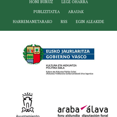
HONI BURUZ
LEGE OHARRA
PUBLIZITATEA
ARAUAK
HARREMANETARAKO
RSS
EGIN ALEAKIDE