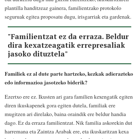
plantilla handitzeaz gainera, familientzako protokolo
seguruak egitea proposatu dugu, irisgarriak eta gardenak.
"Familientzat ez da erraza. Beldur
dira kexatzeagatik errepresaliak
jasoko dituztela"
Familiek ez al dute parte hartzeko, kezkak adierazteko
edo informazioa jasotzeko biderik?
Ezertxo ere ez. Ikusten ari gara familien kexengatik egiten
diren ikuskapenek gora egiten dutela, familiak ere
mugitzen ari direlako, baina oraindik ere beldur handia
dago. Ez da erraza familientzat. Nik familia askorekin dut
harremana eta Zaintza Arabak ere, eta ikuskaritzan kexa