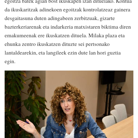
egoitza batek agian bost ikuskapen izan dituelako. Kontua
da ikuskaritzak adinekoen egoitzak kontrolatzeaz gainera
desgaitasuna duten adingabeen zerbitzuak, gizarte
bazterkeriarenak eta indarkeria matxistaren biktima diren
emakumeenak ere ikuskatzen dituela. Milaka plaza eta
ehunka zentro ikuskatzen dituzte sei pertsonako
lantaldearekin, eta langileek ezin dute lan hori guztia
egin.