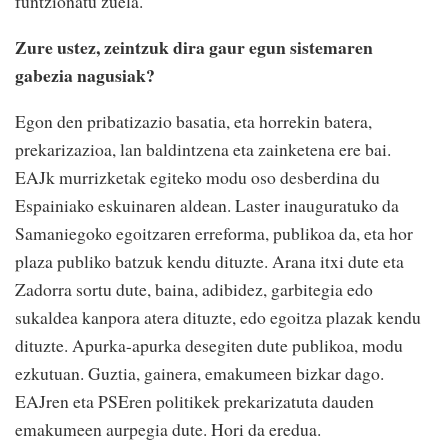
funtzionatu zuela.
Zure ustez, zeintzuk dira gaur egun sistemaren
gabezia nagusiak?
Egon den pribatizazio basatia, eta horrekin batera,
prekarizazioa, lan baldintzena eta zainketena ere bai.
EAJk murrizketak egiteko modu oso desberdina du
Espainiako eskuinaren aldean. Laster inauguratuko da
Samaniegoko egoitzaren erreforma, publikoa da, eta hor
plaza publiko batzuk kendu dituzte. Arana itxi dute eta
Zadorra sortu dute, baina, adibidez, garbitegia edo
sukaldea kanpora atera dituzte, edo egoitza plazak kendu
dituzte. Apurka-apurka desegiten dute publikoa, modu
ezkutuan. Guztia, gainera, emakumeen bizkar dago.
EAJren eta PSEren politikek prekarizatuta dauden
emakumeen aurpegia dute. Hori da eredua.