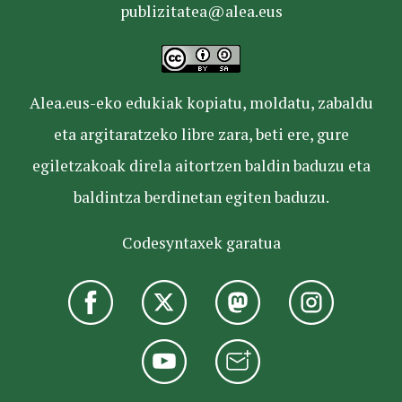
publizitatea@alea.eus
Alea.eus-eko edukiak kopiatu, moldatu, zabaldu
eta argitaratzeko libre zara, beti ere, gure
egiletzakoak direla aitortzen baldin baduzu eta
baldintza berdinetan egiten baduzu.
Codesyntaxek garatua