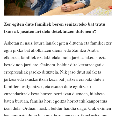
Zer egiten dute familiek beren senitarteko bat tratu
txarrak jasaten ari dela detektatzen dutenean?
Askotan ni naiz lotura lanak egiten dituena eta familiei zer
egin pixka bat aholkatzen diena, edo Zaintza Araba
elkartea, familiek ez dakitelako nola jarri salaketak ezta
kexak non jarri ere. Gainera, beldur dira kexatzeagatik
errepresaliak jasoko dituztela. Nik jaso ditut salaketa
jartzea edo ikuskaritzan kexa bat jartzea erabaki duten
familien testigantzak, eta esaten dute egoitzako
zuzendaritzak kexa horren berri izan duenean, hilabete
baten buruan, familia hori egoitza horretatik kanporatua
izan dela. Orduan, noski, beldur handia dago. Guk ekimen
bat aurkeztu dugu hau guztia zuzentzeko, ikuskaritzaren