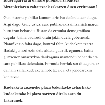
Bideragarria al da sare publikoa zabaltzea
biztanleriaren zahartzeak eskatzen duen erritmoan?
Guk sistema publiko komunitario bat defendatzen dugu.
Argi dago. Gure ustez, sare publikoak zaintza sistemaren
buru izan behar du. Bistan da erronka demografikoa
dugula baina badirudi orain jakin duela gobernuak.
Planifikazio falta dago, kontrol falta, kudeaketa txarra.
Badakigu hori ezin dela aldatu gauetik egunera, baina
gutxienez oinarrizkoa daukaguna mantendu behar da eta
sare publikoa defendatu. Formula berriak sor ditzagun, ez
da hain zaila, kudeaketa hobetzea da, eta jendearekin
kontatzea.
Kudeaketa zuzeneko plaza bakoitzeko zeharkako
kudeaketako bi plaza sortzen direla esan du
Urtaranek
.