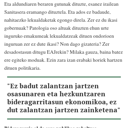
Eta aldundiaren beraren gutunak dituzte, esanez irailean
Sanitasera eramango dituztela. Eta ados ez badaude,
nahitaezko lekualdaketak egongo direla. Zer ez du ikasi
gobernuak? Patologia oso altuak dituzten ehun urte
inguruko emakumeak lekualdatzeak dituen ondorioen
inguruan zer ez dute ikasi? Non dago gizateria? Zer
desadostasun ditugu EAJrekin? Milaka gauza, baina batez
ere egiteko moduak. Ezin zara izan erabaki horiek hartzen
dituen politikaria.
"Ez badut zalantzan jartzen
osasunaren eta hezkuntzaren
bideragarritasun ekonomikoa, ez
dut zalantzan jartzen zainketena"