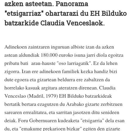
azken asteetan. Panorama
"etsigarriaz" ohartarazi du EH Bilduko
batzarkide Claudia Venceslaok.
Adinekoen zaintzaren inguruan albiste izan da azken
astean aldundiak 180.000 euroko isuna jarri diola egoitza
pribatu bati arau-hauste "oso larriagatik". Ez da lehen
zigorra. Izan ere adinekoen familiek kezka handiz bizi
dute egoera eta gizartean beldurra ere zabaltzen da
horrelako kasuak argitara ateratzen direnean. Claudia
Venceslao (Madril, 1979) EH Bilduko batzarkideak
bertatik bertara ezagutzen du Arabako gizarte zerbitzuen
sarearen errealitatea, eta sarritan jasotzen ditu senideen
deiak. Foru Gobernuaren kudeaketa "etsigarria" dela esan
du, eta "emakume prekarioen bizkar" egiten den gizarte