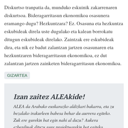
Diskurtso tranpatia da, munduko eskuinik zakarrenaren
diskurtsoa. Bideragarritasun ekonomikoa osasunera
eramango dugu? Hezkuntzara? Ez. Osasuna eta hezkuntza
eskubideak direla uste dugulako eta kalean borrokatu
ditugun eskubideak direlako. Zaintzak ere eskubideak
dira, eta nik ez badut zalantzan jartzen osasunaren eta
hezkuntzaren bideragarritasun ekonomikoa, ez dut
zalantzan jartzen zainketen bideragarritasun ekonomikoa.
GIZARTEA
Izan zaitez ALEAkide!
ALEA da Arabako euskarazko aldizkari bakarra, eta zu
bezalako irakurleen babesa behar du aurrera egiteko.
Zuk ere gurekin bat egin nahi al duzu? Aukera
ezberdinak dituzu gure proiektuarekin bat egiteko.