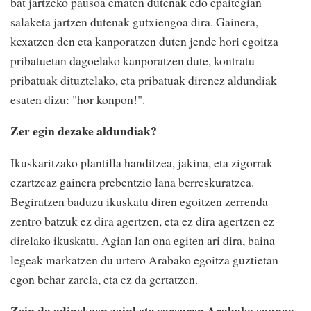
bat jartzeko pausoa ematen dutenak edo epaitegian
salaketa jartzen dutenak gutxiengoa dira. Gainera,
kexatzen den eta kanporatzen duten jende hori egoitza
pribatuetan dagoelako kanporatzen dute, kontratu
pribatuak dituztelako, eta pribatuak direnez aldundiak
esaten dizu: "hor konpon!".
Zer egin dezake aldundiak?
Ikuskaritzako plantilla handitzea, jakina, eta zigorrak
ezartzeaz gainera prebentzio lana berreskuratzea.
Begiratzen baduzu ikuskatu diren egoitzen zerrenda
zentro batzuk ez dira agertzen, eta ez dira agertzen ez
direlako ikuskatu. Agian lan ona egiten ari dira, baina
legeak markatzen du urtero Arabako egoitza guztietan
egon behar zarela, eta ez da gertatzen.
Zein da adinekoen zainketa sarearen Arabako egungo