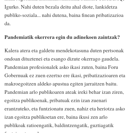
Igurko. Nahi duten bezala deitu ahal diote, lankidetza
publiko-soziala... nahi dutena, baina finean pribatizazioa
da.
Pandemiatik okerrera egin du adinekoen zaintzak?
Kalera atera eta galdetu mendekotasuna duten pertsonak
ondoan dituztenei eta esango dizute okerrago gaudela.
Pandemian profesionalek asko ikasi zuten, baina Foru
Gobernuak ez zuen ezertxo ere ikasi, pribatizazioaren eta
makroegoitzen aldeko apustua egiten jarraitzen baitu.
Pandemian arlo publikoaren ateak ireki behar izan ziren,
egoitza publikoenak, pribatuak ezin izan zuenari
erantzuteko, eta funtzionatu zuen, nahiz eta heriotza asko
izan egoitza publikoetan ere, baina ikusi zen arlo
publikoak ratioengatik, baldintzengatik, guztiagatik