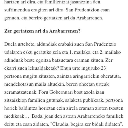
hartzen ari dira, eta familientzat jasanezina den
sufrimendua eragiten ari dira. San Prudentzion esan
genuen, eta berriro gertatzen ari da Arabarrenen.
Zer gertatzen ari da Arabarrenen?
Duela urtebete, aldundiak erabaki zuen San Prudentzio
udalaren esku geratuko zela eta 1. mailako, eta 2. mailako
adinduak beste egoitza batzuetara eraman zituen. Zer
ekarri zuen lekualdaketak? Ehun urte inguruko 23
pertsona mugitu zituzten, zaintza aringarriekin oheratuta,
mendekotasun maila altuekin, beren oheetan urteak
zeramatzatenak. Foru Gobernuari bost axola izan
zitzaizkion familien gutunak, salaketa publikoak, pertsona
horiek baldintza horietan ezin zirela eraman zioten txosten
medikoak…. Bada, joan den astean Arabarreneko familiek
deitu eta esan zidaten, "Claudia, begira zer bidali didaten".