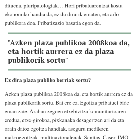
dituena, pluripatologiak… Hori pribatuarentzat kostu
ekonomiko handia da, ez du dirurik ematen, eta arlo
publikora doa. Pribatizazio basatia egon da.
"Azken plaza publikoa 2008koa da,
eta hortik aurrera ez da plaza
publikorik sortu"
Ez dira plaza publiko berriak sortu?
Azken plaza publikoa 2008koa da, eta hortik aurrera ez da
plaza publikorik sortu. Bat ere ez. Egoitza pribatuei bide
eman zaie. Araban zegoen etxebizitza komunitarioaren
eredua, etxe-girokoa, pixkanaka desagertzen ari da eta
orain datoz egoitza handiak, aseguru medikoen
makroegoitzak, multinazionalenak, Sanitas, Caser, IMQ,