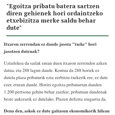
"Egoitza pribatu batera sartzen
diren gehienek hori ordaintzeko
etxebizitza merke saldu behar
dute"
Itxaron zerrendan ez daude jasota "txeke" hori
jasotzen dutenak?
Uztailekoa da sailak eman duen itxaron zerrenden azken
datua, eta 288 lagun daude. Kontua da 288 horiek ez
dutela plaza pribaturik ezta zerbitzu-txekerik ere, ez dute
ezer, etxean daude. Horiei egoitza pribatuetan dauden
1.200 pertsona gehitu behar zaizkie, pribatuan daudenak
beste aukerarik ez dutelako. Plazen defizita izugarria da.
Dena den, askok ez dute gaitasun ekonomikorik hilean