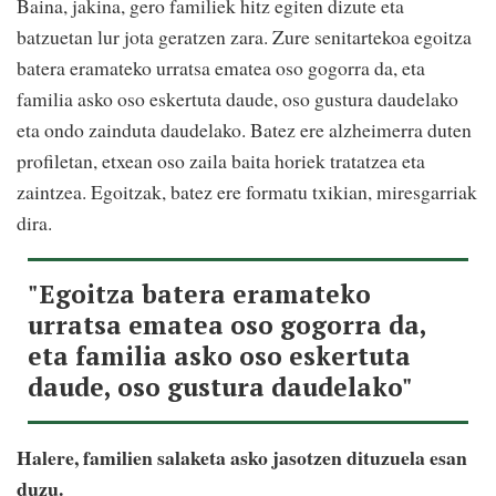
Baina, jakina, gero familiek hitz egiten dizute eta
batzuetan lur jota geratzen zara. Zure senitartekoa egoitza
batera eramateko urratsa ematea oso gogorra da, eta
familia asko oso eskertuta daude, oso gustura daudelako
eta ondo zainduta daudelako. Batez ere alzheimerra duten
profiletan, etxean oso zaila baita horiek tratatzea eta
zaintzea. Egoitzak, batez ere formatu txikian, miresgarriak
dira.
"Egoitza batera eramateko
urratsa ematea oso gogorra da,
eta familia asko oso eskertuta
daude, oso gustura daudelako"
Halere, familien salaketa asko jasotzen dituzuela esan
duzu.