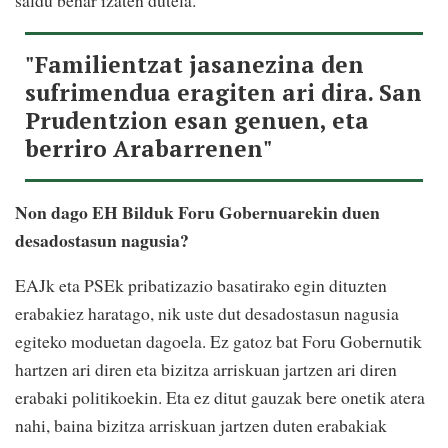
saldu behar izaten dutela.
"Familientzat jasanezina den
sufrimendua eragiten ari dira. San
Prudentzion esan genuen, eta
berriro Arabarrenen"
Non dago EH Bilduk Foru Gobernuarekin duen
desadostasun nagusia?
EAJk eta PSEk pribatizazio basatirako egin dituzten
erabakiez haratago, nik uste dut desadostasun nagusia
egiteko moduetan dagoela. Ez gatoz bat Foru Gobernutik
hartzen ari diren eta bizitza arriskuan jartzen ari diren
erabaki politikoekin. Eta ez ditut gauzak bere onetik atera
nahi, baina bizitza arriskuan jartzen duten erabakiak