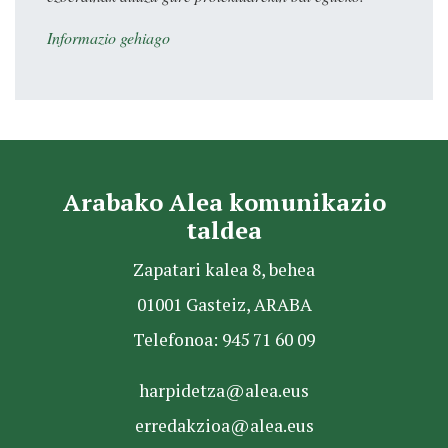
Informazio gehiago
Arabako Alea komunikazio
taldea
Zapatari kalea 8, behea
01001 Gasteiz, ARABA
Telefonoa: 945 71 60 09
harpidetza@alea.eus
erredakzioa@alea.eus