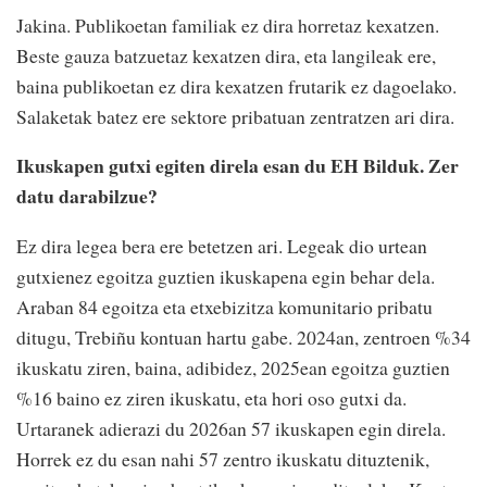
Jakina. Publikoetan familiak ez dira horretaz kexatzen.
Beste gauza batzuetaz kexatzen dira, eta langileak ere,
baina publikoetan ez dira kexatzen frutarik ez dagoelako.
Salaketak batez ere sektore pribatuan zentratzen ari dira.
Ikuskapen gutxi egiten direla esan du EH Bilduk. Zer
datu darabilzue?
Ez dira legea bera ere betetzen ari. Legeak dio urtean
gutxienez egoitza guztien ikuskapena egin behar dela.
Araban 84 egoitza eta etxebizitza komunitario pribatu
ditugu, Trebiñu kontuan hartu gabe. 2024an, zentroen %34
ikuskatu ziren, baina, adibidez, 2025ean egoitza guztien
%16 baino ez ziren ikuskatu, eta hori oso gutxi da.
Urtaranek adierazi du 2026an 57 ikuskapen egin direla.
Horrek ez du esan nahi 57 zentro ikuskatu dituztenik,