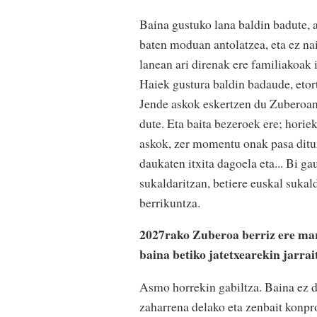
Baina gustuko lana baldin badute, a
baten moduan antolatzea, eta ez naiz
lanean ari direnak ere familiakoak 
Haiek gustura baldin badaude, etort
Jende askok eskertzen du Zuberoan 
dute. Eta baita bezeroek ere; horiek
askok, zer momentu onak pasa dituzt
daukaten itxita dagoela eta... Bi ga
sukaldaritzan, betiere euskal sukal
berrikuntza.
2027rako Zuberoa berriz ere mart
baina betiko jatetxearekin jarra
Asmo horrekin gabiltza. Baina ez da
zaharrena delako eta zenbait konpr