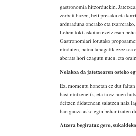
gastronomia hitzorduekin. Jatetxea
zerbait bazen, beti presaka eta kor
arduraduna onerako eta txarrerako,
Lehen toki askotan ezetz esan behar
Gastronomiari lotutako proposamena
ninduten, baina lanagatik ezezkoa 
aberats hori ezagutu nuen, eta orai
Nolakoa da jatetxearen osteko 
Ez, momentu honetan ez dut faltan 
hasi nintzenetik, eta ia ez nuen hut
deitzen didatenean saiatzen naiz l
han gauza asko egin behar izaten du
Atzera begiratuz gero, sukaldek