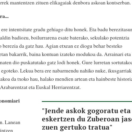
horrek mantentzen zituen elikagaiak denbora askoan kontserban.
a...
 ere intentsitate gradu gehiago ditu honek. Eta badu berezitasu
aldin badiozu, boilurrarena esate baterako, sekulako potentzia
o berezia da gatz hau. Agian etxean ez diogu behar besteko
eetan bakarrik, baina kontuan izateko modukoa da. Arrainari eta
ematen dio puskatutako gatz lodi honek. Gure lurretan sortutako
o egoteko. Lekua bera ere nabarmendu nahiko nuke, ikusgarriak
koa da txoko hau, halako mendien artean eta hainbeste histori
 Arabarentzat eta Euskal Herriarentzat.
ronomiari
"Jende askok gogoratu eta
eskertzen du Zuberoan jas
in. Lanean
zuen gertuko tratua"
nintzen