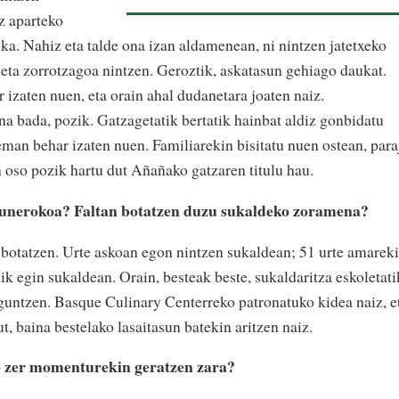
z aparteko
rika. Nahiz eta talde ona izan aldamenean, ni nintzen jatetxeko
 eta zorrotzagoa nintzen. Geroztik, askatasun gehiago daukat.
 izaten nuen, eta orain ahal dudanetara joaten naiz.
 bada, pozik. Gatzagetatik bertatik hainbat aldiz gonbidatu
eman behar izaten nuen. Familiarekin bisitatu nuen ostean, para
n oso pozik hartu dut Añañako gatzaren titulu hau.
egunerokoa? Faltan botatzen duzu sukaldeko zoramena?
botatzen. Urte askoan egon nintzen sukaldean; 51 urte amarek
sik egin sukaldean. Orain, besteak beste, sukaldaritza eskoletati
aguntzen. Basque Culinary Centerreko patronatuko kidea naiz, e
t, baina bestelako lasaitasun batekin aritzen naiz.
o zer momenturekin geratzen zara?