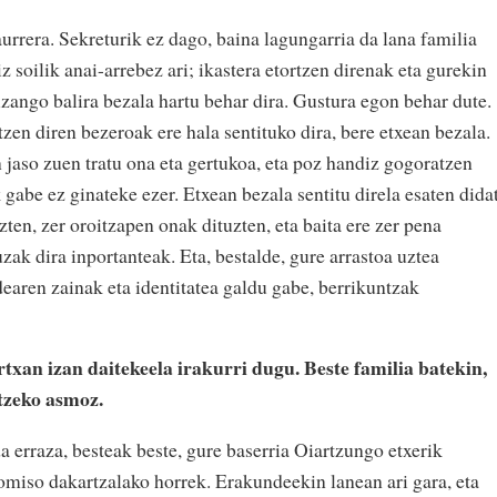
urrera. Sekreturik ez dago, baina lagungarria da lana familia
 soilik anai-arrebez ari; ikastera etortzen direnak eta gurekin
izango balira bezala hartu behar dira. Gustura egon behar dute.
zen diren bezeroak ere hala sentituko dira, bere etxean bezala.
jaso zuen tratu ona eta gertukoa, eta poz handiz gogoratzen
 gabe ez ginateke ezer. Etxean bezala sentitu direla esaten dida
en, zer oroitzapen onak dituzten, eta baita ere zer pena
uzak dira inportanteak. Eta, bestalde, gure arrastoa uztea
dearen zainak eta identitatea galdu gabe, berrikuntzak
xan izan daitekeela irakurri dugu. Beste familia batekin,
itzeko asmoz.
 erraza, besteak beste, gure baserria Oiartzungo etxerik
omiso dakartzalako horrek. Erakundeekin lanean ari gara, eta