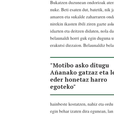
Bukatzen duzunean ondorioak ater
nuke. Beti esaten dut, batetik, nik j
amaren eta sukalde zaharraren onda
nirekin ikasten ibili ziren gazte as
idazten eta deitzen didaten, nola da
belaunaldi horri guk egin duguna ut
erakutsi diezaion. Belaunaldiz bela
"Motibo asko ditugu
Añanako gatzaz eta l
eder honetaz harro
egoteko"
hainbeste kostatzen, nahiz eta ordu 
egin behar izaten dira egunean, lan