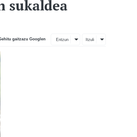
n sukaldea
Gehitu gaitzazu Googlen
Entzun
Itzuli