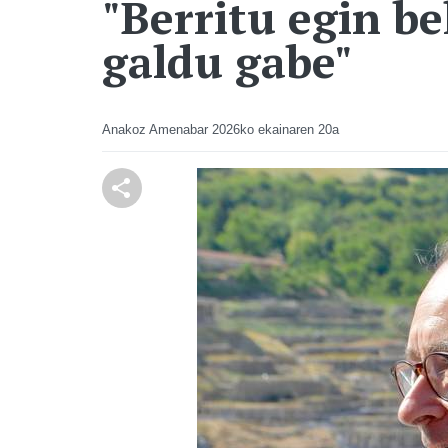
"Berritu egin b
galdu gabe"
Anakoz Amenabar
2026ko ekainaren 20a