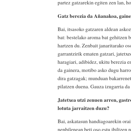
partez gatzarekin egiten zen lan, 
Gatz berezia da Añanakoa, gainer
Bai, itsasoko gatzaren aldean askoz
bat: bestelako aroma bat gehitzen b
hartzen du. Zenbait janaritarako os
garrantzirik ematen gatzari, jatetx
haragiari, adibidez, ukitu berezia 
da gainera, motibo asko dugu harr
dira gatzagak; munduan bakarreneta
pilatzen duena. Gauza izugarria da
Jatetxea utzi zenuen arren, gast
lotuta jarraitzen duzu?
Bai, askatasun handiagoarekin ora
nenbilenean beti oso estu ibiltzen 