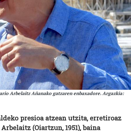
ario Arbelaitz Añanako gatzaren enbaxadore. Argazkia:
ldeko presioa atzean utzita, erretiroaz
Arbelaitz (Oiartzun, 1951), baina