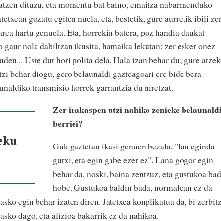
atzen dituzu, eta momentu bat baino, emaitza nabarmenduko
atetxean gozatu egiten nuela, eta, bestetik, gure aurretik ibili ze
rea hartu genuela. Eta, horrekin batera, poz handia daukat
ko gaur nola dabiltzan ikusita, hamaika lekutan; zer esker onez
uden... Uste dut hori polita dela. Hala izan behar du; gure atze
zi behar diogu, gero belaunaldi gazteagoari ere bide bera
unaldiko transmisio horrek garrantzia du niretzat.
Zer irakaspen utzi nahiko zenieke belaunald
berriei?
eku
Guk gaztetan ikasi genuen bezala, "lan eginda
gutxi, eta egin gabe ezer ez". Lana gogor egin
behar da, noski, baina zentzuz, eta gustukoa bad
hobe. Gustukoa baldin bada, normalean ez da
asko egin behar izaten diren. Jatetxea konplikatua da, bi zerbit
 asko dago, eta afizioa bakarrik ez da nahikoa.