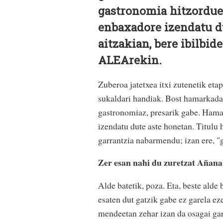
gastronomia hitzordue
enbaxadore izendatu du
aitzakian, bere ibilbid
ALEArekin.
Zuberoa jatetxea itxi zutenetik etap
sukaldari handiak. Bost hamarkadak
gastronomiaz, presarik gabe. Hamai
izendatu dute aste honetan. Titulu
garrantzia nabarmendu; izan ere, 
Zer esan nahi du zuretzat Añana
Alde batetik, poza. Eta, beste alde
esaten dut gatzik gabe ez garela eze
mendeetan zehar izan da osagai gar