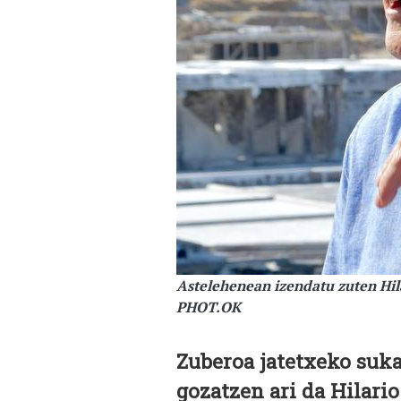
Astelehenean izendatu zuten Hil
PHOT.OK
Zuberoa jatetxeko suka
gozatzen ari da Hilario 