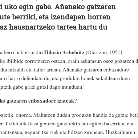
i uko egin gabe. Añanako gatzaren
te berriki, eta izendapen horren
eaz hausnartzeko tartea hartu du
Hilario Arbelaitz
a berri bati ekin dio
(Oiartzun, 1951)
o ibilbide zorrotzaren ostean, orain askatasun osoz gozatzen 
ka hitzaldi eta tailer artean, Añanako gatzaren enbaxadore
 hori harro defendatu du, eta produktu honek sukaldean duen
"gatzik gabe grazi gutxi dago munduan".
ko gatzaren enbaxadore izateak?
 batetik, ohorea. Maitatzen dudan produktu handia da gatza; beti
r. Txikitatik ikasi genuen gatzarekin lan egiten baserrian, eta
rantzitsua, neguan txerriak eta hiltzen zirenean. Hozkailuaren