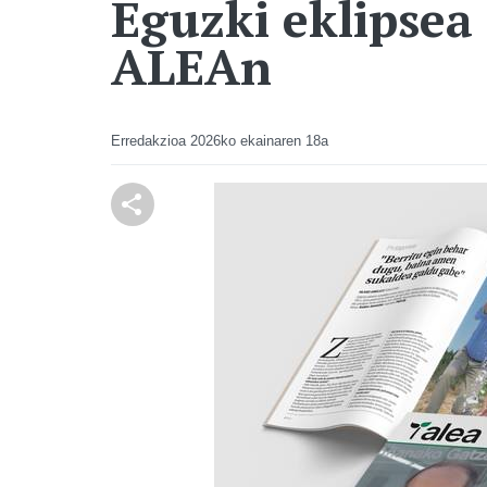
Eguzki eklipsea 
ALEAn
Erredakzioa
2026ko ekainaren 18a