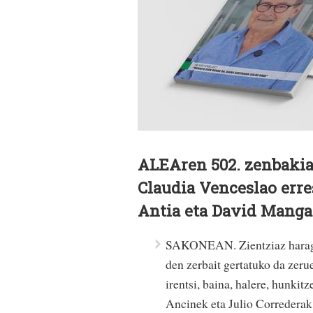
ALEAren 502. zenbakian
Claudia Venceslao erre
Antia eta David Manga
SAKONEAN. Zientziaz harago,
den zerbait gertatuko da zeru
irentsi, baina, halere, hunkit
Ancinek eta Julio Correderak 