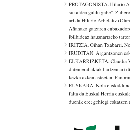
PROTAGONISTA. Hilario Arbel
sukaldea galdu gabe". Zuberoa
ari da Hilario Arbelaitz (Oia
Añanako gatzaren enbaxadore i
ibilbideaz hausnartzeko tart
IRITZIA. Oihan Txabarri, Ne
IRUDITAN. Argantzonen es
ELKARRIZKETA. Claudia Vence
duten erabakiak hartzen ari d
kezka azken asteetan. Panora
EUSKARA. Nola euskaldundu 
falta da Euskal Herria euskal
duenik ere; gehiegi eskatzen 