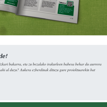
de!
kari bakarra, eta zu bezalako irakurleen babesa behar du aurrera
nahi al duzu? Aukera ezberdinak dituzu gure proiektuarekin bat