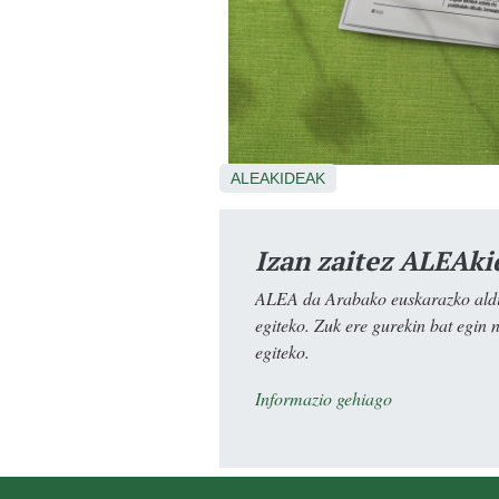
ALEAKIDEAK
Izan zaitez ALEAki
ALEA da Arabako euskarazko aldiz
egiteko. Zuk ere gurekin bat egin 
egiteko.
Informazio gehiago