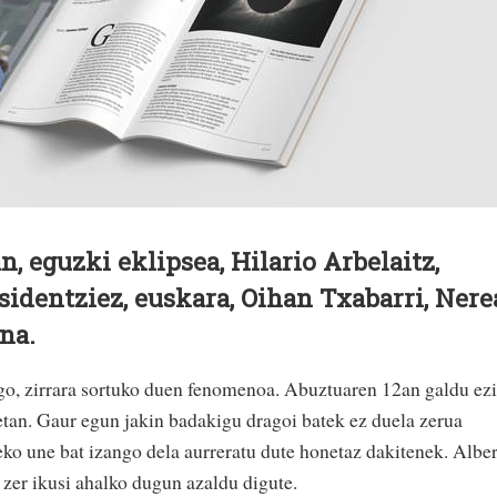
, eguzki eklipsea, Hilario Arbelaitz,
sidentziez, euskara, Oihan Txabarri, Nere
na.
 zirrara sortuko duen fenomenoa. Abuztuaren 12an galdu ez
etan. Gaur egun jakin badakigu dragoi batek ez duela zerua
zeko une bat izango dela aurreratu dute honetaz dakitenek. Albe
zer ikusi ahalko dugun azaldu digute.