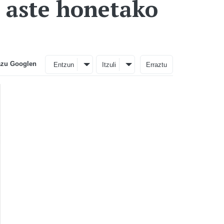
, aste honetako
azu Googlen
Entzun
Itzuli
Erraztu