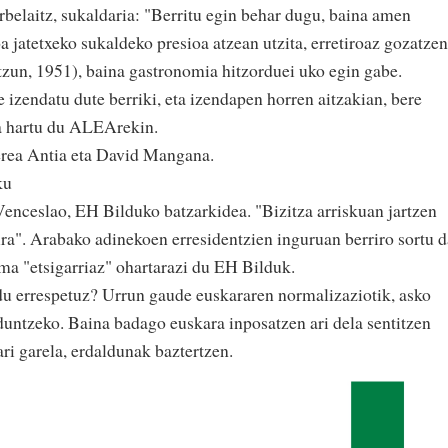
aitz, sukaldaria: "Berritu egin behar dugu, baina amen
 jatetxeko sukaldeko presioa atzean utzita, erretiroaz gozatzen
rtzun, 1951), baina gastronomia hitzorduei uko egin gabe.
zendatu dute berriki, eta izendapen horren aitzakian, bere
ea hartu du ALEArekin.
rea Antia eta David Mangana.
ku
slao, EH Bilduko batzarkidea. "Bizitza arriskuan jartzen
ira". Arabako adinekoen erresidentzien inguruan berriro sortu d
ma "etsigarriaz" ohartarazi du EH Bilduk.
errespetuz? Urrun gaude euskararen normalizaziotik, asko
duntzeko. Baina badago euskara inposatzen ari dela sentitzen
ari garela, erdaldunak baztertzen.