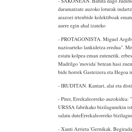
- SAKONEAN. Batuta dago Judimend
daramatzate auzoko loturak indartz
arazoei irtenbide kolektiboak emat
aurre egin ahal izateko
- PROTAGONISTA. Miguel Argibay G
nazioarteko lankidetza eredua". Me
estatu kolpea eman zutenetik. erbe
Madrilgo 'movida' betean hasi zuen
bide horrek Gasteizera eta Hegoa in
- IRUDITAN. Kantari, alai eta disti
- Piter, Errekaleorreko auzokidea: 
URSSA fabrikako bizilagunekin isti
salatu duteErrekaleorreko bizilag
- Xanti Arrieta 'Gernikak. Begirada