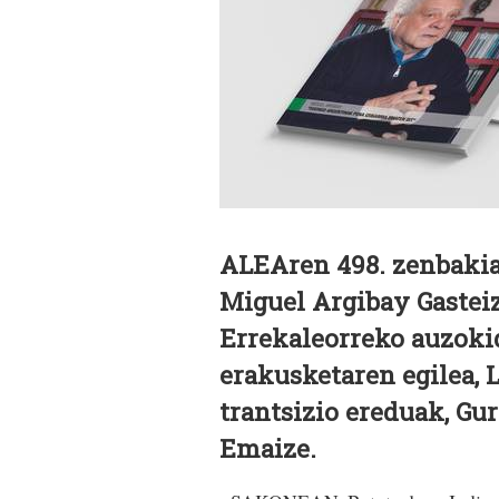
ALEAren 498. zenbakia
Miguel Argibay Gasteiz
Errekaleorreko auzokid
erakusketaren egilea, 
trantsizio ereduak, Gu
Emaize.