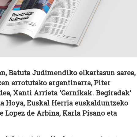
n, Batuta Judimendiko elkartasun sarea,
en errotutako argentinarra, Piter
ea, Xanti Arrieta 'Gernikak. Begiradak'
La Hoya, Euskal Herria euskalduntzeko
re Lopez de Arbina, Karla Pisano eta