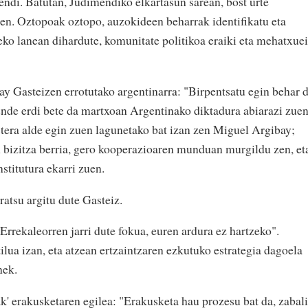
i. Batutan, Judimendiko elkartasun sarean, bost urte
en. Oztopoak oztopo, auzokideen beharrak identifikatu eta
eko lanean dihardute, komunitate politikoa eraiki eta mehatxuei
asteizen errotutako argentinarra: "Birpentsatu egin behar 
nde erdi bete da martxoan Argentinako diktadura abiarazi zue
stera alde egin zuen lagunetako bat izan zen Miguel Argibay;
 bizitza berria, gero kooperazioaren munduan murgildu zen, et
stitutura ekarri zuen.
ratsu argitu dute Gasteiz.
"Errekaleorren jarri dute fokua, euren ardura ez hartzeko".
lua izan, eta atzean ertzaintzaren ezkutuko estrategia dagoela
unek.
k' erakusketaren egilea: "Erakusketa hau prozesu bat da, zabal