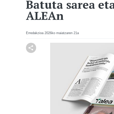
Batuta sarea et
ALEAn
Erredakzioa
2026ko maiatzaren 21a