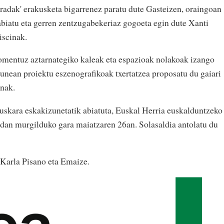
radak' erakusketa bigarrenez paratu dute Gasteizen, oraingoan
 abiatu eta gerren zentzugabekeriaz gogoeta egin dute Xanti
Piscinak.
Momentuz aztarnategiko kaleak eta espazioak nolakoak izango
zunean proiektu eszenografikoak txertatzea proposatu du gaiari
enak.
uskara eskakizunetatik abiatuta, Euskal Herria euskalduntzeko
idan murgilduko gara maiatzaren 26an. Solasaldia antolatu du
Karla Pisano eta Emaize.