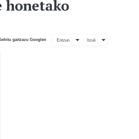
te honetako
Gehitu gaitzazu Googlen
Entzun
Itzuli