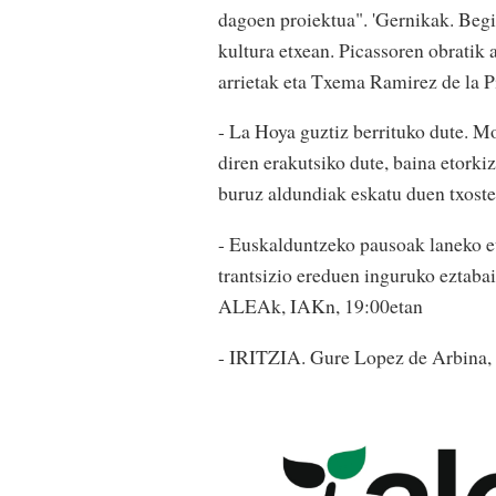
dagoen proiektua". 'Gernikak. Begi
kultura etxean. Picassoren obratik
arrietak eta Txema Ramirez de la 
- La Hoya guztiz berrituko dute. 
diren erakutsiko dute, baina etorki
buruz aldundiak eskatu duen txost
- Euskalduntzeko pausoak laneko e
trantsizio ereduen inguruko eztaba
ALEAk, IAKn, 19:00etan
- IRITZIA. Gure Lopez de Arbina, 