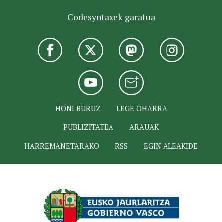
Codesyntaxek garatua
HONI BURUZ
LEGE OHARRA
PUBLIZITATEA
ARAUAK
HARREMANETARAKO
RSS
EGIN ALEAKIDE