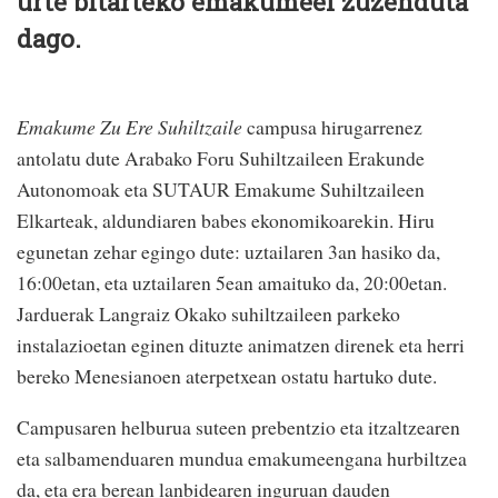
urte bitarteko emakumeei zuzenduta
dago.
Emakume Zu Ere Suhiltzaile
campusa hirugarrenez
antolatu dute Arabako Foru Suhiltzaileen Erakunde
Autonomoak eta SUTAUR Emakume Suhiltzaileen
Elkarteak, aldundiaren babes ekonomikoarekin. Hiru
egunetan zehar egingo dute: uztailaren 3an hasiko da,
16:00etan, eta uztailaren 5ean amaituko da, 20:00etan.
Jarduerak Langraiz Okako suhiltzaileen parkeko
instalazioetan eginen dituzte animatzen direnek eta herri
bereko Menesianoen aterpetxean ostatu hartuko dute.
Campusaren helburua suteen prebentzio eta itzaltzearen
eta salbamenduaren mundua emakumeengana hurbiltzea
da, eta era berean lanbidearen inguruan dauden