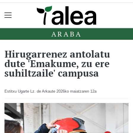
ARABA
Hirugarrenez antolatu
dute 'Emakume, zu ere
suhiltzaile' campusa
Estitxu Ugarte Lz. de Arkaute
2026ko maiatzaren 12a