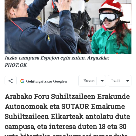
Iazko campusa Espejon egin zuten. Argazkia:
PHOT.OK
Entzun
Itzuli
Gehitu gaitzazu Googlen
Arabako Foru Suhiltzaileen Erakunde
Autonomoak eta SUTAUR Emakume
Suhiltzaileen Elkarteak antolatu dute
campusa, eta interesa duten 18 eta 30