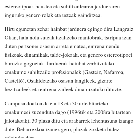
estereotipoak haustea eta suhiltzailearen jardueraren
inguruko genero rolak eta usteak gainditzea.
Hiru egunetan zehar hainbat jarduera egingo dira Langraiz
Okan, hala nola suteak itzaltzeko maniobrak, istripua izan
duten pertsonei osasun arreta ematea, entrenamendu
fisikoak, dinamikak, talde-jokoak, eta genero estereotipoei
buruzko gogoetak. Jarduerak hainbat zerbitzutako
emakume suhiltzaile profesionalek (Gasteiz, Nafarroa,
Castelló), Osakidetzako osasun langileek, gizarte
hezitzaileek eta entrenatzaileek dinamizatuko dituzte.
Campusa doakoa da eta 18 eta 30 urte bitarteko
emakumeei zuzenduta dago (1996tik eta 2008ra bitartean
jaiotakoak), 30 plaza ditu eta arabarrek lehentasuna izango
dute. Beharrezkoa izanez gero, plazak zozketa bidez
esleituko dira.