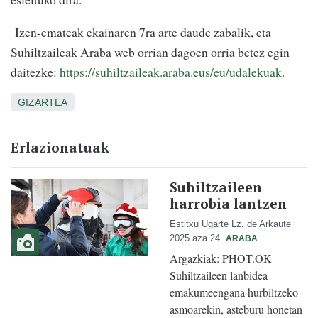
Izen-emateak ekainaren 7ra arte daude zabalik, eta
Suhiltzaileak Araba web orrian dagoen orria betez egin
daitezke:
https://suhiltzaileak.araba.eus/eu/udalekuak.
GIZARTEA
Erlazionatuak
Suhiltzaileen
harrobia lantzen
Estitxu Ugarte Lz. de Arkaute
2025 aza 24
ARABA
Argazkiak: PHOT.OK
Suhiltzaileen lanbidea
emakumeengana hurbiltzeko
asmoarekin, asteburu honetan