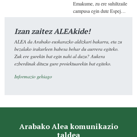
Emakume, zu ere suhiltzaile
campusa egin dute Espej…
Izan zaitez ALEAkide!
ALEA da Arabako euskarazko aldizkari bakarra, eta zu
bezalako irakurleen babesa behar du aurrera egiteko.
Zuk ere gurekin bat egin nahi al duzu? Aukera
ezberdinak dituzu gure proiektuarekin bat egiteko.
Informazio gehiago
Arabako Alea komunikazio
taldea