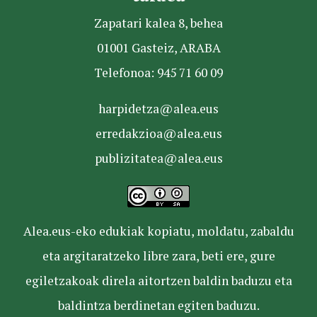
Zapatari kalea 8, behea
01001 Gasteiz, ARABA
Telefonoa: 945 71 60 09
harpidetza@alea.eus
erredakzioa@alea.eus
publizitatea@alea.eus
Alea.eus-eko edukiak kopiatu, moldatu, zabaldu
eta argitaratzeko libre zara, beti ere, gure
egiletzakoak direla aitortzen baldin baduzu eta
baldintza berdinetan egiten baduzu.