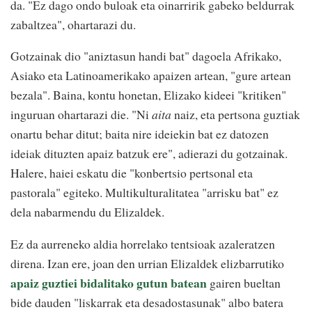
da. "Ez dago ondo buloak eta oinarririk gabeko beldurrak
zabaltzea", ohartarazi du.
Gotzainak dio "aniztasun handi bat" dagoela Afrikako,
Asiako eta Latinoamerikako apaizen artean, "gure artean
bezala". Baina, kontu honetan, Elizako kideei "kritiken"
inguruan ohartarazi die. "Ni
aita
naiz, eta pertsona guztiak
onartu behar ditut; baita nire ideiekin bat ez datozen
ideiak dituzten apaiz batzuk ere", adierazi du gotzainak.
Halere, haiei eskatu die "konbertsio pertsonal eta
pastorala" egiteko. Multikulturalitatea "arrisku bat" ez
dela nabarmendu du Elizaldek.
Ez da aurreneko aldia horrelako tentsioak azaleratzen
direna. Izan ere, joan den urrian Elizaldek elizbarrutiko
apaiz guztiei bidalitako gutun batean
gairen bueltan
bide dauden "liskarrak eta desadostasunak" albo batera