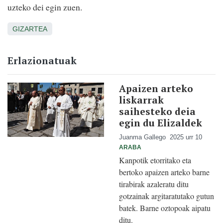
uzteko dei egin zuen.
GIZARTEA
Erlazionatuak
Apaizen arteko
liskarrak
saihesteko deia
egin du Elizaldek
Juanma Gallego
2025 urr 10
ARABA
Kanpotik etorritako eta
bertoko apaizen arteko barne
tirabirak azaleratu ditu
gotzainak argitaratutako gutun
batek. Barne oztopoak aipatu
ditu.