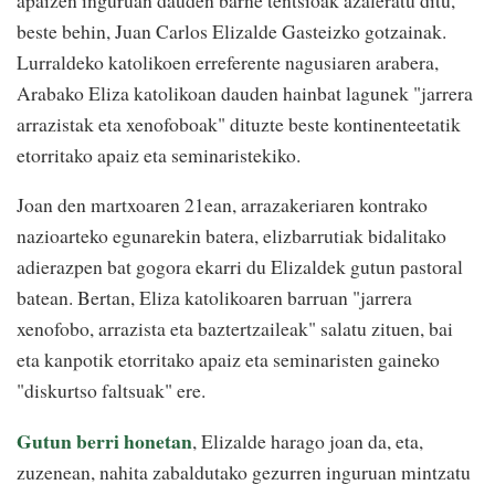
beste behin, Juan Carlos Elizalde Gasteizko gotzainak.
Lurraldeko katolikoen erreferente nagusiaren arabera,
Arabako Eliza katolikoan dauden hainbat lagunek "jarrera
arrazistak eta xenofoboak" dituzte beste kontinenteetatik
etorritako apaiz eta seminaristekiko.
Joan den martxoaren 21ean, arrazakeriaren kontrako
nazioarteko egunarekin batera, elizbarrutiak bidalitako
adierazpen bat gogora ekarri du Elizaldek gutun pastoral
batean. Bertan, Eliza katolikoaren barruan "jarrera
xenofobo, arrazista eta baztertzaileak" salatu zituen, bai
eta kanpotik etorritako apaiz eta seminaristen gaineko
"diskurtso faltsuak" ere.
Gutun berri honetan
, Elizalde harago joan da, eta,
zuzenean, nahita zabaldutako gezurren inguruan mintzatu