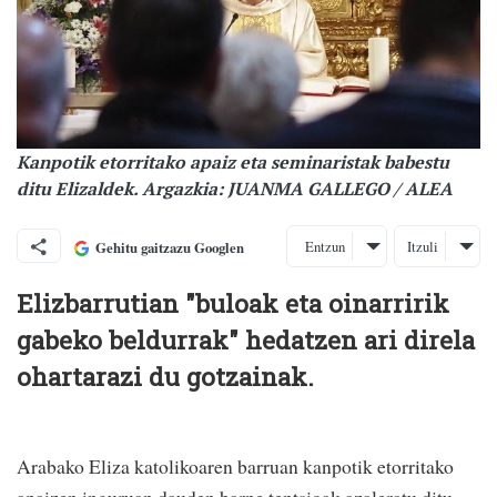
Kanpotik etorritako apaiz eta seminaristak babestu
ditu Elizaldek. Argazkia: JUANMA GALLEGO / ALEA
Entzun
Itzuli
Gehitu gaitzazu Googlen
Elizbarrutian "buloak eta oinarririk
gabeko beldurrak" hedatzen ari direla
ohartarazi du gotzainak.
Arabako Eliza katolikoaren barruan kanpotik etorritako
apaizen inguruan dauden barne tentsioak azaleratu ditu,