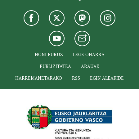
HONI BURUZ
LEGE OHARRA
PUBLIZITATEA
ARAUAK
HARREMANETARAKO
RSS
EGIN ALEAKIDE