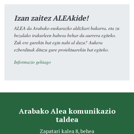
Izan zaitez ALEAkide!
ALEA da Arabako euskarazko aldizkari bakarra, eta zu
bezalako irakurleen babesa behar du aurrera egiteko.
Zuk ere gurekin bat egin nahi al duzu? Aukera
ezberdinak dituzu gure proiektuarekin bat egiteko.
Informazio gehiago
Arabako Alea komunikazio
taldea
Zapatari kalea 8, behea