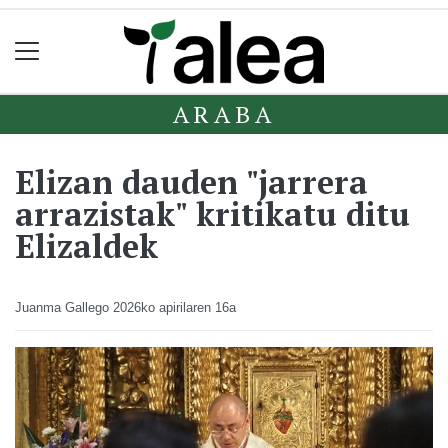
ARABA
Elizan dauden "jarrera
arrazistak" kritikatu ditu
Elizaldek
Juanma Gallego
2026ko apirilaren 16a