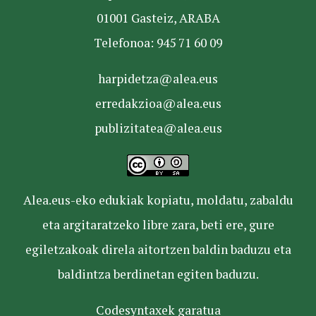
01001 Gasteiz, ARABA
Telefonoa: 945 71 60 09
harpidetza@alea.eus
erredakzioa@alea.eus
publizitatea@alea.eus
Alea.eus-eko edukiak kopiatu, moldatu, zabaldu
eta argitaratzeko libre zara, beti ere, gure
egiletzakoak direla aitortzen baldin baduzu eta
baldintza berdinetan egiten baduzu.
Codesyntaxek garatua