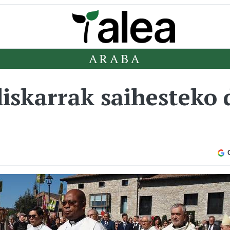
ARABA
liskarrak saihesteko 