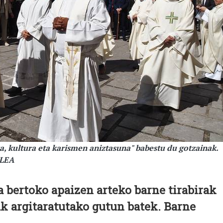
a, kultura eta karismen aniztasuna" babestu du gotzainak.
ALEA
a bertoko apaizen arteko barne tirabirak
ak argitaratutako gutun batek. Barne