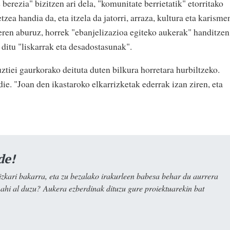
berezia" bizitzen ari dela, "komunitate berrietatik" etorritako
zea handia da, eta itzela da jatorri, arraza, kultura eta karisme
deren aburuz, horrek "ebanjelizazioa egiteko aukerak" handitzen
ditu "liskarrak eta desadostasunak".
uztiei gaurkorako deituta duten bilkura horretara hurbiltzeko.
die. "Joan den ikastaroko elkarrizketak ederrak izan ziren, eta
de!
kari bakarra, eta zu bezalako irakurleen babesa behar du aurrera
nahi al duzu? Aukera ezberdinak dituzu gure proiektuarekin bat