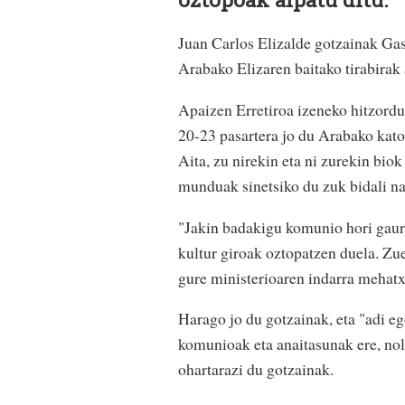
Juan Carlos Elizalde gotzainak Gast
Arabako Elizaren baitako tirabirak 
Apaizen Erretiroa izeneko hitzord
20-23 pasartera jo du Arabako katol
Aita, zu nirekin eta ni zurekin biok
munduak sinetsiko du zuk bidali na
"Jakin badakigu komunio hori gaur
kultur giroak oztopatzen duela. Zue
gure ministerioaren indarra mehatxa
Harago jo du gotzainak, eta "adi eg
komunioak eta anaitasunak ere, nola
ohartarazi du gotzainak.