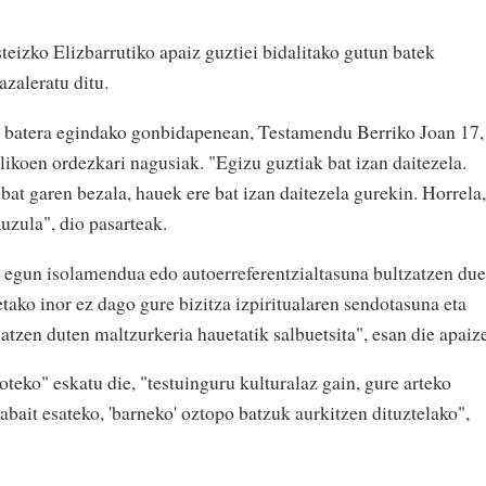
eizko Elizbarrutiko apaiz guztiei bidalitako gutun batek
azaleratu ditu.
u batera egindako gonbidapenean, Testamendu Berriko Joan 17,
ikoen ordezkari nagusiak. "Egizu guztiak bat izan daitezela.
 bat garen bezala, hauek ere bat izan daitezela gurekin. Horrela,
uzula", dio pasarteak.
 egun isolamendua edo autoerreferentzialtasuna bultzatzen du
tako inor ez dago gure bizitza izpiritualaren sendotasuna eta
tzen duten maltzurkeria hauetatik salbuetsita", esan die apaize
oteko" eskatu die, "testuinguru kulturalaz gain, gure arteko
bait esateko, 'barneko' oztopo batzuk aurkitzen dituztelako",