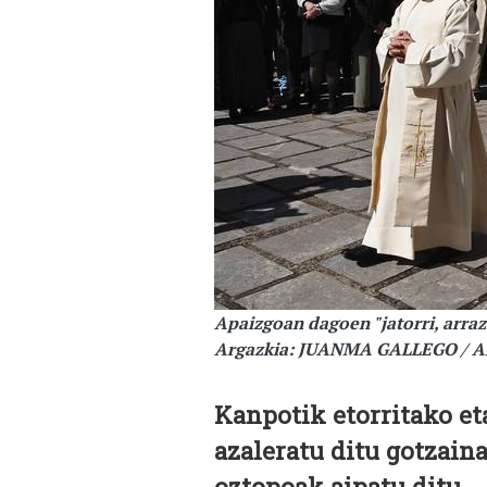
Apaizgoan dagoen "jatorri, arraz
Argazkia: JUANMA GALLEGO / 
Kanpotik etorritako et
azaleratu ditu gotzain
oztopoak aipatu ditu.