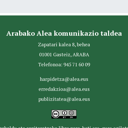
Arabako Alea komunikazio taldea
Zapatari kalea 8, behea
01001 Gasteiz, ARABA
Telefonoa: 945 71 60 09
harpidetza@alea.eus
erredakzioa@alea.eus
publizitatea@alea.eus