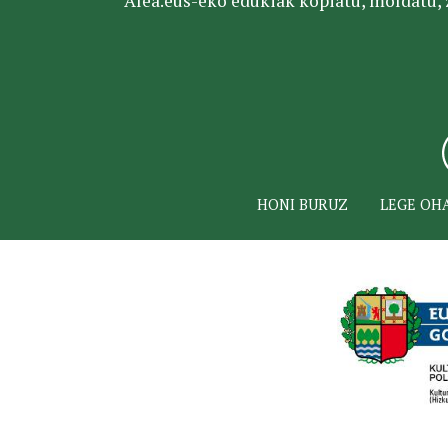
Alea.eus-eko edukiak kopiatu, moldatu, za
HONI BURUZ
LEGE OH