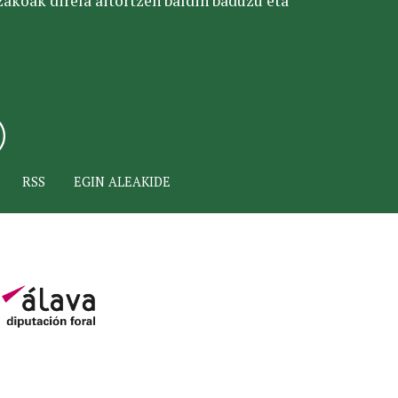
tzakoak direla aitortzen baldin baduzu eta
RSS
EGIN ALEAKIDE