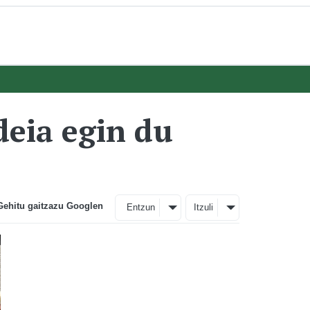
deia egin du
Gehitu gaitzazu Googlen
Entzun
Itzuli