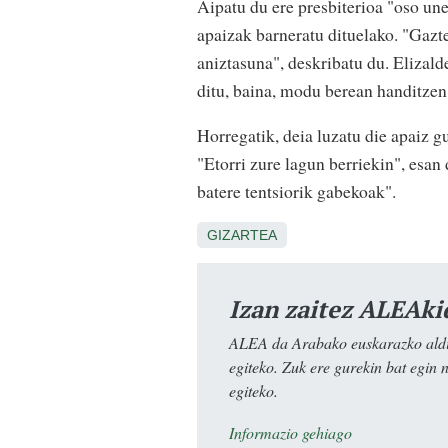
Aipatu du ere presbiterioa "oso une 
apaizak barneratu dituelako. "Gaztet
aniztasuna", deskribatu du. Elizal
ditu, baina, modu berean handitzen 
Horregatik, deia luzatu die apaiz g
"Etorri zure lagun berriekin", esan 
batere tentsiorik gabekoak".
GIZARTEA
Izan zaitez ALEAki
ALEA da Arabako euskarazko aldiz
egiteko. Zuk ere gurekin bat egin 
egiteko.
Informazio gehiago