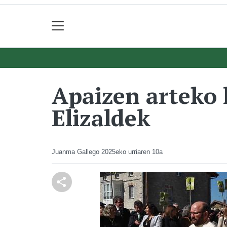
Apaizen arteko 
Elizaldek
Juanma Gallego
2025eko urriaren 10a