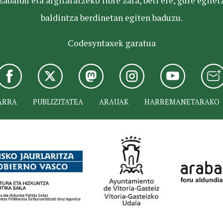
baldu eta argitaratzeko libre zara, beti ere, gure egile
baldintza berdinetan egiten baduzu.
Codesyntaxek garatua
ARRA
PUBLIZITATEA
ARAUAK
HARREMANETARAKO