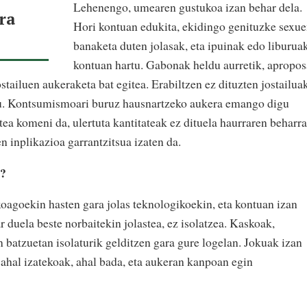
Lehenengo, umearen gustukoa izan behar dela.
ira
Hori kontuan edukita, ekidingo genituzke sexu
banaketa duten jolasak, eta ipuinak edo liburua
kontuan hartu. Gabonak heldu aurretik, apropos
stailuen aukeraketa bat egitea. Erabiltzen ez dituzten jostailua
stu. Kontsumismoari buruz hausnartzeko aukera emango digu
tea komeni da, ulertuta kantitateak ez dituela haurraren beharr
n inplikazioa garrantzitsua izaten da.
n?
oagoekin hasten gara jolas teknologikoekin, eta kontuan izan
 duela beste norbaitekin jolastea, ez isolatzea. Kaskoak,
 batzuetan isolaturik gelditzen gara gure logelan. Jokuak izan
 ahal izatekoak, ahal bada, eta aukeran kanpoan egin