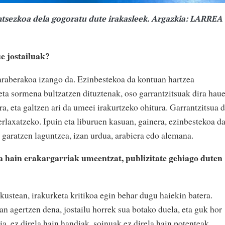
tsezkoa dela gogoratu dute irakasleek. Argazkia: LARREA
e jostailuak?
raberakoa izango da. Ezinbestekoa da kontuan hartzea
a sormena bultzatzen dituztenak, oso garrantzitsuak dira haue
a, eta galtzen ari da umeei irakurtzeko ohitura. Garrantzitsua 
 erlaxatzeko. Ipuin eta liburuen kasuan, gainera, ezinbestekoa d
 garatzen laguntzea, izan urdua, arabiera edo alemana.
ira hain erakargarriak umeentzat, publizitate gehiago duten
ustean, irakurketa kritikoa egin behar dugu haiekin batera.
tan agertzen dena, jostailu horrek sua botako duela, eta guk hor
a, ez direla hain handiak, soinuak ez direla hain potenteak...