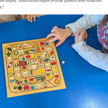
nahi dugun. Aukeratzen dugun jolasak galdera honi erantzun
ak?