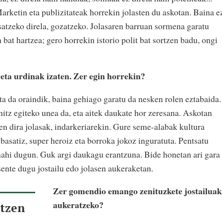
arketin eta publizitateak horrekin jolasten du askotan. Baina e
atzeko direla, gozatzeko. Jolasaren barruan sormena garatu
bat hartzea; gero horrekin istorio polit bat sortzen badu, ongi
 eta urdinak izaten. Zer egin horrekin?
ta da oraindik, baina gehiago garatu da nesken rolen eztabaida.
itz egiteko unea da, eta aitek daukate hor zeresana. Askotan
zen dira jolasak, indarkeriarekin. Gure seme-alabak kultura
 basatiz, super heroiz eta borroka jokoz inguratuta. Pentsatu
nahi dugun. Guk argi daukagu erantzuna. Bide honetan ari gara
esente dugu jostailu edo jolasen aukeraketan.
Zer gomendio emango zenituzkete jostailuak
aukeratzeko?
rtzen