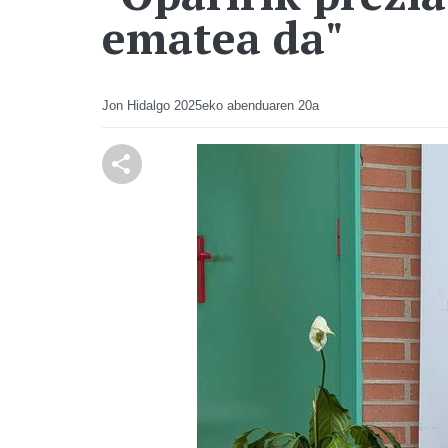
ematea da"
Jon Hidalgo
2025eko abenduaren 20a