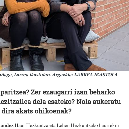
añaga, Larrea ikastolan. Argazkia: LARREA IKASTOLA
paritzea? Zer ezaugarri izan beharko
hezitzailea dela esateko? Nola aukeratu
 dira akats ohikoenak?
nandez
Haur Hezkuntza eta Lehen Hezkuntzako haurrekin