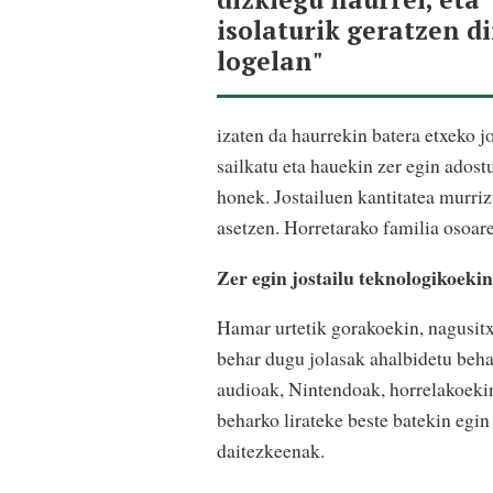
isolaturik geratzen d
logelan"
izaten da haurrekin batera etxeko jo
sailkatu eta hauekin zer egin ado
honek. Jostailuen kantitatea murriz
asetzen. Horretarako familia osoare
Zer egin jostailu teknologikoeki
Hamar urtetik gorakoekin, nagusitx
behar dugu jolasak ahalbidetu behar
audioak, Nintendoak, horrelakoekin
beharko lirateke beste batekin egin
daitezkeenak.