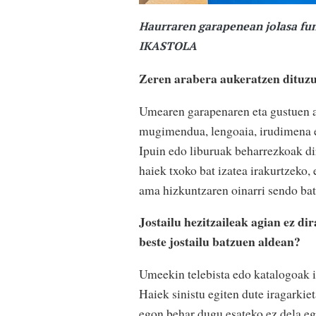
Haurraren garapenean jolasa fun
IKASTOLA
Zeren arabera aukeratzen dituzu
Umearen garapenaren eta gustuen a
mugimendua, lengoaia, irudimena et
Ipuin edo liburuak beharrezkoak dir
haiek txoko bat izatea irakurtzeko,
ama hizkuntzaren oinarri sendo bat
Jostailu hezitzaileak agian ez d
beste jostailu batzuen aldean?
Umeekin telebista edo katalogoak ik
Haiek sinistu egiten dute iragarkie
egon behar dugu esateko ez dela egi