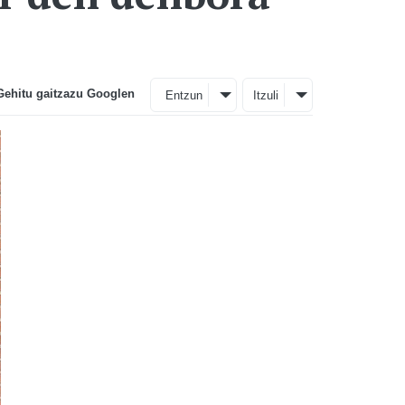
Gehitu gaitzazu Googlen
Entzun
Itzuli