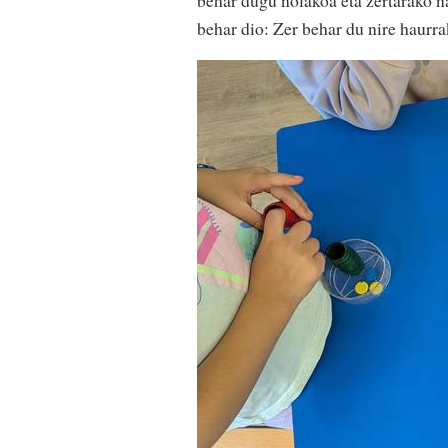
behar dugu nolakoa eta zertarako 
behar dio: Zer behar du nire haurr