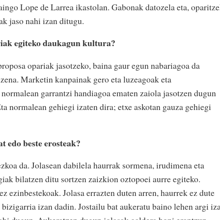
raingo Lope de Larrea ikastolan. Gabonak datozela eta, oparitz
k jaso nahi izan ditugu.
riak egiteko daukagun kultura?
roposa opariak jasotzeko, baina gaur egun nabariagoa da
zena. Marketin kanpainak gero eta luzeagoak eta
u normalean garrantzi handiagoa ematen zaiola jasotzen dugun
 Eta normalean gehiegi izaten dira; etxe askotan gauza gehiegi
at edo beste erosteak?
zkoa da. Jolasean dabilela haurrak sormena, irudimena eta
giak bilatzen ditu sortzen zaizkion oztopoei aurre egiteko.
 ez ezinbestekoak. Jolasa errazten duten arren, haurrek ez dute
a bizigarria izan dadin. Jostailu bat aukeratu baino lehen argi iz