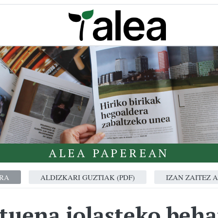
ALEA PAPEREAN
RA
ALDIZKARI GUZTIAK (PDF)
IZAN ZAITEZ 
atuena jolasteko beh