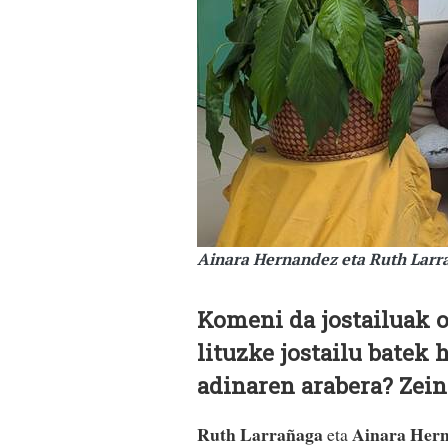
Ainara Hernandez eta Ruth Larr
Komeni da jostailuak o
lituzke jostailu batek 
adinaren arabera? Zein
Ruth Larrañaga
Ainara Her
eta