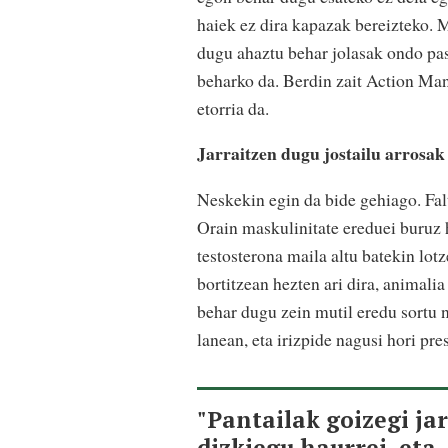
haiek ez dira kapazak bereizteko. M
dugu ahaztu behar jolasak ondo pas
beharko da. Berdin zait Action Man 
etorria da.
Jarraitzen dugu jostailu arrosak
Neskekin egin da bide gehiago. Fal
Orain maskulinitate ereduei buruz h
testosterona maila altu batekin lot
bortitzean hezten ari dira, animalia
behar dugu zein mutil eredu sortu 
lanean, eta irizpide nagusi hori pr
"Pantailak goizegi ja
dizkiegu haurrei, eta