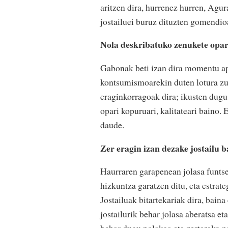
aritzen dira, hurrenez hurren, Agu
jostailuei buruz dituzten gomendioa
Nola deskribatuko zenukete opa
Gabonak beti izan dira momentu ap
kontsumismoarekin duten lotura zu
eraginkorragoak dira; ikusten dug
opari kopuruari, kalitateari baino.
daude.
Zer eragin izan dezake jostailu b
Haurraren garapenean jolasa funtse
hizkuntza garatzen ditu, eta estrate
Jostailuak bitartekariak dira, baina
jostailurik behar jolasa aberatsa et