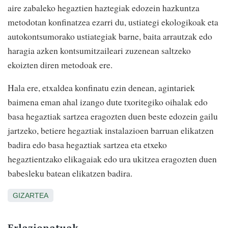
aire zabaleko hegaztien haztegiak edozein hazkuntza
metodotan konfinatzea ezarri du, ustiategi ekologikoak eta
autokontsumorako ustiategiak barne, baita arrautzak edo
haragia azken kontsumitzaileari zuzenean saltzeko
ekoizten diren metodoak ere.
Hala ere, etxaldea konfinatu ezin denean, agintariek
baimena eman ahal izango dute txoritegiko oihalak edo
basa hegaztiak sartzea eragozten duen beste edozein gailu
jartzeko, betiere hegaztiak instalazioen barruan elikatzen
badira edo basa hegaztiak sartzea eta etxeko
hegaztientzako elikagaiak edo ura ukitzea eragozten duen
babesleku batean elikatzen badira.
GIZARTEA
Erlazionatuak