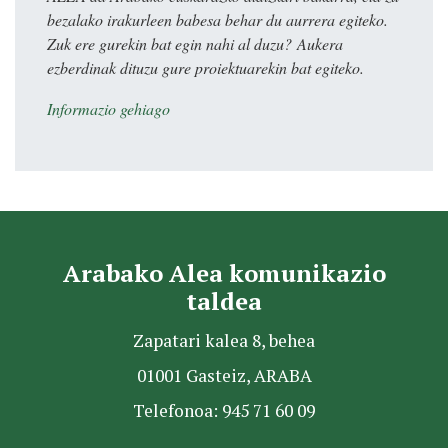
bezalako irakurleen babesa behar du aurrera egiteko.
Zuk ere gurekin bat egin nahi al duzu? Aukera
ezberdinak dituzu gure proiektuarekin bat egiteko.
Informazio gehiago
Arabako Alea komunikazio
taldea
Zapatari kalea 8, behea
01001 Gasteiz, ARABA
Telefonoa: 945 71 60 09