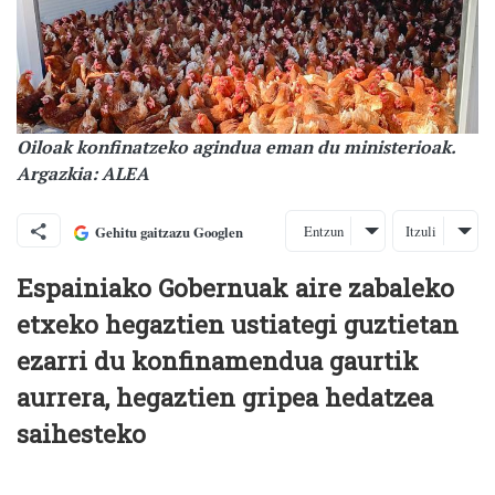
Oiloak konfinatzeko agindua eman du ministerioak.
Argazkia: ALEA
Entzun
Itzuli
Gehitu gaitzazu Googlen
Espainiako Gobernuak aire zabaleko
etxeko hegaztien ustiategi guztietan
ezarri du konfinamendua gaurtik
aurrera, hegaztien gripea hedatzea
saihesteko