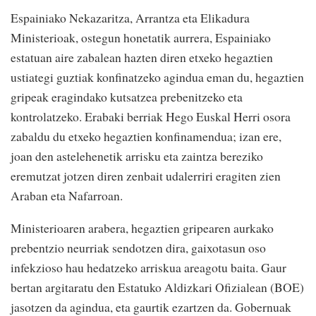
Espainiako Nekazaritza, Arrantza eta Elikadura
Ministerioak, ostegun honetatik aurrera, Espainiako
estatuan aire zabalean hazten diren etxeko hegaztien
ustiategi guztiak konfinatzeko agindua eman du, hegaztien
gripeak eragindako kutsatzea prebenitzeko eta
kontrolatzeko. Erabaki berriak Hego Euskal Herri osora
zabaldu du etxeko hegaztien konfinamendua; izan ere,
joan den astelehenetik arrisku eta zaintza bereziko
eremutzat jotzen diren zenbait udalerriri eragiten zien
Araban eta Nafarroan.
Ministerioaren arabera, hegaztien gripearen aurkako
prebentzio neurriak sendotzen dira, gaixotasun oso
infekzioso hau hedatzeko arriskua areagotu baita. Gaur
bertan argitaratu den Estatuko Aldizkari Ofizialean (BOE)
jasotzen da agindua, eta gaurtik ezartzen da. Gobernuak