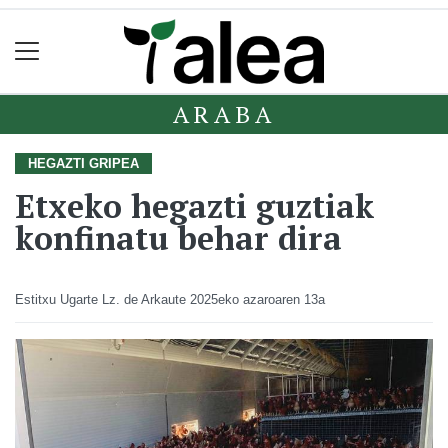
ARABA
HEGAZTI GRIPEA
Etxeko hegazti guztiak
konfinatu behar dira
Estitxu Ugarte Lz. de Arkaute
2025eko azaroaren 13a