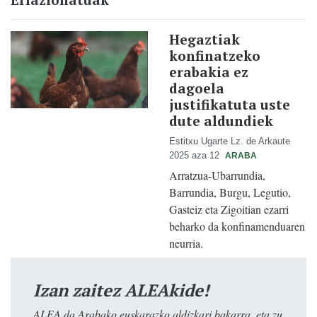
Hegaztiak
konfinatzeko
erabakia ez
dagoela
justifikatuta uste
dute aldundiek
Estitxu Ugarte Lz. de Arkaute
2025 aza 12
ARABA
Arratzua-Ubarrundia,
Barrundia, Burgu, Legutio,
Gasteiz eta Zigoitian ezarri
beharko da konfinamenduaren
neurria.
Izan zaitez ALEAkide!
ALEA da Arabako euskarazko aldizkari bakarra, eta zu