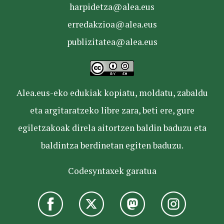
harpidetza@alea.eus
erredakzioa@alea.eus
publizitatea@alea.eus
Alea.eus-eko edukiak kopiatu, moldatu, zabaldu
eta argitaratzeko libre zara, beti ere, gure
egiletzakoak direla aitortzen baldin baduzu eta
baldintza berdinetan egiten baduzu.
Codesyntaxek garatua