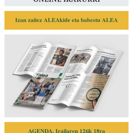
Izan zaitez ALEAkide eta babestu ALEA
AGENDA. Irailaren 12tik 18ra