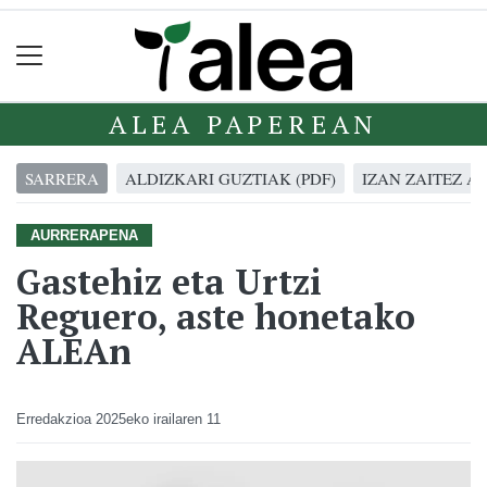
ALEA PAPEREAN
SARRERA
ALDIZKARI GUZTIAK (PDF)
IZAN ZAITEZ A
AURRERAPENA
Gastehiz eta Urtzi
Reguero, aste honetako
ALEAn
Erredakzioa
2025eko irailaren 11