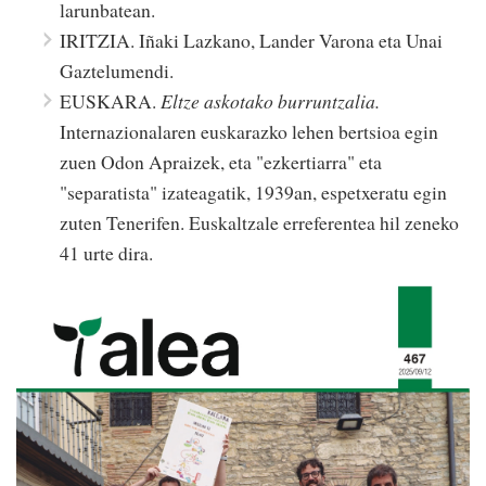
larunbatean.
IRITZIA. Iñaki Lazkano, Lander Varona eta Unai
Gaztelumendi.
EUSKARA.
Eltze askotako burruntzalia.
Internazionalaren euskarazko lehen bertsioa egin
zuen Odon Apraizek, eta "ezkertiarra" eta
"separatista" izateagatik, 1939an, espetxeratu egin
zuten Tenerifen. Euskaltzale erreferentea hil zeneko
41 urte dira.