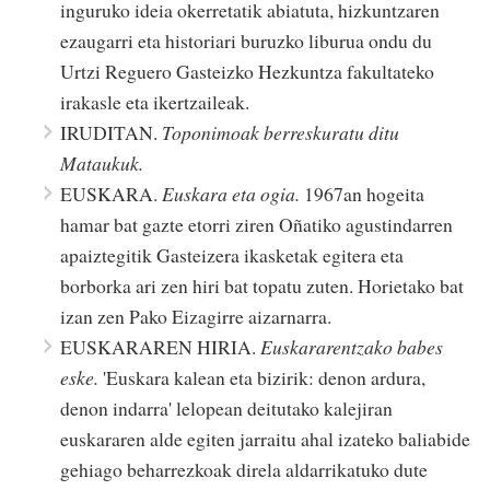
inguruko ideia okerretatik abiatuta, hizkuntzaren
ezaugarri eta historiari buruzko liburua ondu du
Urtzi Reguero Gasteizko Hezkuntza fakultateko
irakasle eta ikertzaileak.
IRUDITAN.
Toponimoak berreskuratu ditu
Mataukuk.
EUSKARA.
Euskara eta ogia.
1967an hogeita
hamar bat gazte etorri ziren Oñatiko agustindarren
apaiztegitik Gasteizera ikasketak egitera eta
borborka ari zen hiri bat topatu zuten. Horietako bat
izan zen Pako Eizagirre aizarnarra.
EUSKARAREN HIRIA.
Euskararentzako babes
eske.
'Euskara kalean eta bizirik: denon ardura,
denon indarra' lelopean deitutako kalejiran
euskararen alde egiten jarraitu ahal izateko baliabide
gehiago beharrezkoak direla aldarrikatuko dute