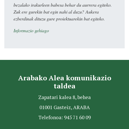
bezalako irakurleen babesa behar du aurrera egiteko.
Zuk ere gurekin bat egin nahi al duzu? Aukera
ezberdinak dituzu gure proiektuarekin bat egiteko.
Informazio gehiago
Arabako Alea komunikazio
taldea
Zapatari kalea 8, behea
01001 Gasteiz, ARABA
Telefonoa: 945 71 60 09