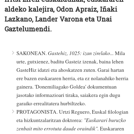
aldeko kalejira, Odon Apraiz, Iñaki
Lazkano, Lander Varona eta Unai
Gaztelumendi.
SAKONEAN.
Gastehiz, 1025: izan zirelako...
Mila
urte, gutxienez, baditu Gasteiz izenak, baina lehen
GasteHiz idatzi eta ahoskatzen zuten. Garai hartan
ere bazen euskararen herria, eta ez nolanahiko herria
gainera. 'Donemiliagako Goldea' dokumentuan
jasotako informazioari tiraka, saiakera egin dugu
garaiko errealitatera hurbiltzeko.
PROTAGONISTA. Urtzi Reguero, Euskal filologian
eta hizkuntzalaritzan doktorea:
"Euskarari buruzko
zenbait mito errotuta daude oraindik".
Euskararen