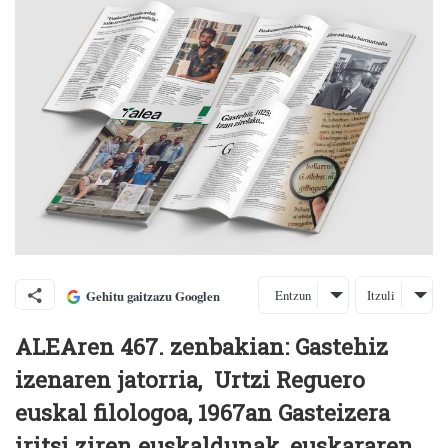
Entzun
Itzuli
Gehitu gaitzazu Googlen
ALEAren 467. zenbakian: Gastehiz
izenaren jatorria, Urtzi Reguero
euskal filologoa, 1967an Gasteizera
iritsi ziren euskaldunak, euskararen