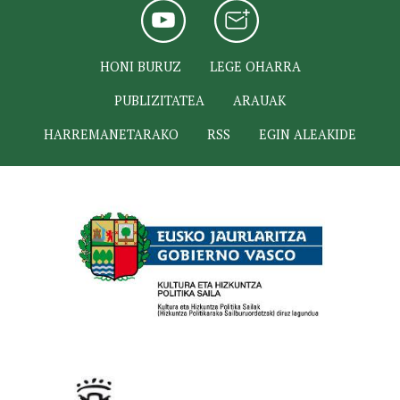
HONI BURUZ
LEGE OHARRA
PUBLIZITATEA
ARAUAK
HARREMANETARAKO
RSS
EGIN ALEAKIDE