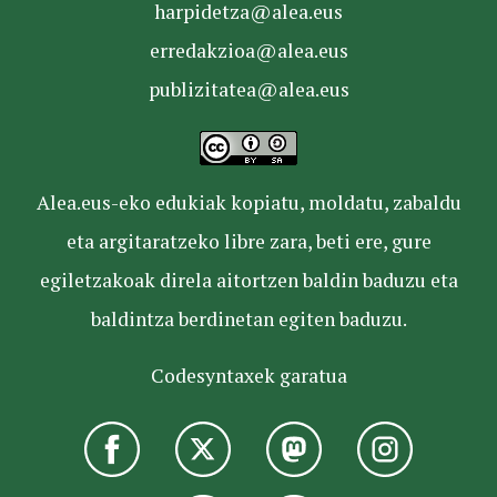
harpidetza@alea.eus
erredakzioa@alea.eus
publizitatea@alea.eus
Alea.eus-eko edukiak kopiatu, moldatu, zabaldu
eta argitaratzeko libre zara, beti ere, gure
egiletzakoak direla aitortzen baldin baduzu eta
baldintza berdinetan egiten baduzu.
Codesyntaxek garatua