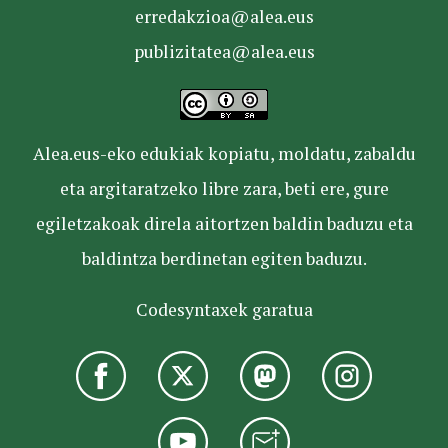
erredakzioa@alea.eus
publizitatea@alea.eus
Alea.eus-eko edukiak kopiatu, moldatu, zabaldu
eta argitaratzeko libre zara, beti ere, gure
egiletzakoak direla aitortzen baldin baduzu eta
baldintza berdinetan egiten baduzu.
Codesyntaxek garatua