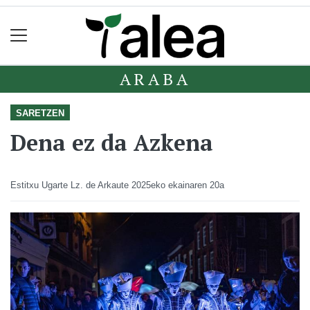
ARABA
SARETZEN
Dena ez da Azkena
Estitxu Ugarte Lz. de Arkaute
2025eko ekainaren 20a