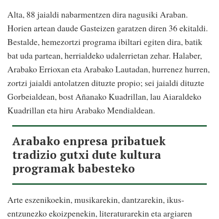
Alta, 88 jaialdi nabarmentzen dira nagusiki Araban.
Horien artean daude Gasteizen garatzen diren 36 ekitaldi.
Bestalde, hemezortzi programa ibiltari egiten dira, batik
bat uda partean, herrialdeko udalerrietan zehar. Halaber,
Arabako Errioxan eta Arabako Lautadan, hurrenez hurren,
zortzi jaialdi antolatzen dituzte propio; sei jaialdi dituzte
Gorbeialdean, bost Añanako Kuadrillan, lau Aiaraldeko
Kuadrillan eta hiru Arabako Mendialdean.
Arabako enpresa pribatuek
tradizio gutxi dute kultura
programak babesteko
Arte eszenikoekin, musikarekin, dantzarekin, ikus-
entzunezko ekoizpenekin, literaturarekin eta argiaren