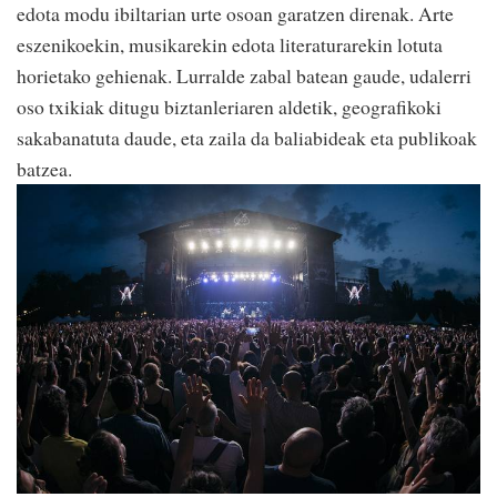
edota modu ibiltarian urte osoan garatzen direnak. Arte
eszenikoekin, musikarekin edota literaturarekin lotuta
horietako gehienak. Lurralde zabal batean gaude, udalerri
oso txikiak ditugu biztanleriaren aldetik, geografikoki
sakabanatuta daude, eta zaila da baliabideak eta publikoak
batzea.