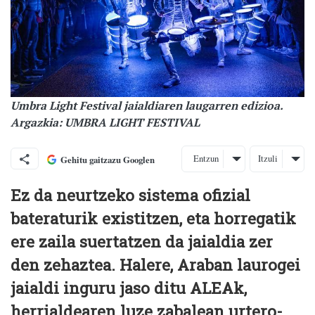
Umbra Light Festival jaialdiaren laugarren edizioa.
Argazkia: UMBRA LIGHT FESTIVAL
Entzun
Itzuli
Gehitu gaitzazu Googlen
Ez da neurtzeko sistema ofizial
bateraturik existitzen, eta horregatik
ere zaila suertatzen da jaialdia zer
den zehaztea. Halere, Araban laurogei
jaialdi inguru jaso ditu ALEAk,
herrialdearen luze zabalean urtero-