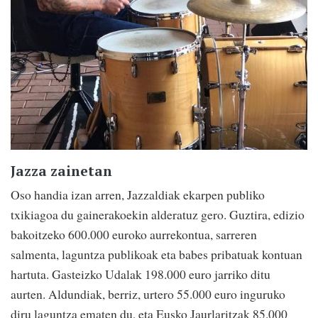
Jazza zainetan
Oso handia izan arren, Jazzaldiak ekarpen publiko
txikiagoa du gainerakoekin alderatuz gero. Guztira, edizio
bakoitzeko 600.000 euroko aurrekontua, sarreren
salmenta, laguntza publikoak eta babes pribatuak kontuan
hartuta. Gasteizko Udalak 198.000 euro jarriko ditu
aurten. Aldundiak, berriz, urtero 55.000 euro inguruko
diru laguntza ematen du, eta Eusko Jaurlaritzak 85.000