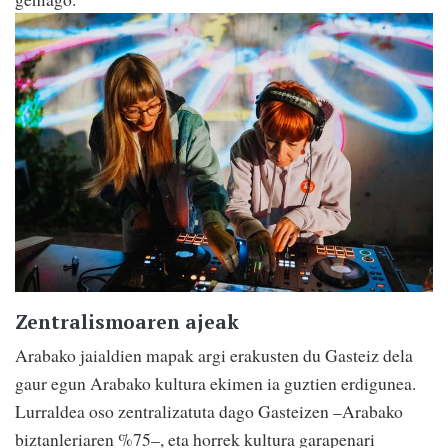
Zentralismoaren ajeak
Arabako jaialdien mapak argi erakusten du Gasteiz dela
gaur egun Arabako kultura ekimen ia guztien erdigunea.
Lurraldea oso zentralizatuta dago Gasteizen –Arabako
biztanleriaren %75–, eta horrek kultura garapenari