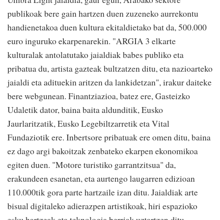
publikoak bere gain hartzen duen zuzeneko aurrekontu
handienetakoa duen kultura ekitaldietako bat da, 500.000
euro inguruko ekarpenarekin. "ARGIA 3 elkarte
kulturalak antolatutako jaialdiak babes publiko eta
pribatua du, artista gazteak bultzatzen ditu, eta nazioarteko
jaialdi eta adituekin aritzen da lankidetzan", irakur daiteke
bere webgunean. Finantziazioa, batez ere, Gasteizko
Udaletik dator, baina baita aldunditik, Eusko
Jaurlaritzatik, Eusko Legebiltzarretik eta Vital
Fundaziotik ere. Inbertsore pribatuak ere omen ditu, baina
ez dago argi bakoitzak zenbateko ekarpen ekonomikoa
egiten duen. "Motore turistiko garrantzitsua" da,
erakundeen esanetan, eta aurtengo laugarren edizioan
110.000tik gora parte hartzaile izan ditu. Jaialdiak arte
bisual digitaleko adierazpen artistikoak, hiri espazioko
esku hartzeak eta teknologia berriak uztartzen ditu.