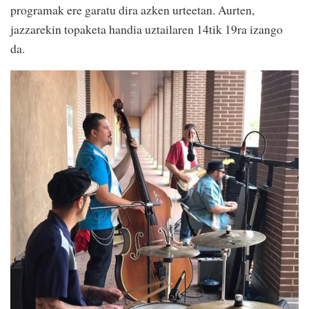
programak ere garatu dira azken urteetan. Aurten,
jazzarekin topaketa handia uztailaren 14tik 19ra izango
da.