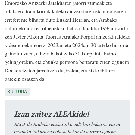
Umorezko Antzerki Jaialdiaren jatorri xumeak eta
bilakaera iraunkorrak kaleko antzerkiaren eta umorearen
erreferente bihurtu dute Euskal Herrian, eta Arabako
kultur ekitaldi errotuenetako bat da. Jaialdia 1994an sortu
zen Javier Alkorta Txortas Araiako Porpol antzerki taldeko
kidearen ekimenez. 2023an eta 2024an, 30 urteko historia
gainditu zuen, edizio bakoitzeko 30 konpainia baino
gehiagorekin, eta ehunka pertsona bertaratu ziren egunero.
Doakoa izaten jarraitzen du, irekia, eta ziklo ibiltari
batekin osatzen da.
KULTURA
Izan zaitez ALEAkide!
ALEA da Arabako euskarazko aldizkari bakarra, eta zu
bezalako irakurleen babesa behar du aurrera egiteko.