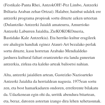
(Festikale-Panta Rhei, AntzokOH!-Pez Limbo, Antzerki
Ibiltaria Araban zehar-Ortzai). Halaber, hainbat udalek ere
antzerki programa propioak sortu dituzte azken urteetan
(Dulantziko Antzerki Jaialdi amateurra, Amurrioko
Antzerki Laburren Jaialdia, ZieKOKOKOmeria,
Bastidako Kale Antzerkia). Eta herriko kultur eragileek
ere ahalegin handiak eginez Atauri-Art bezalako perlak
sortu dituzte, kasu horretan Arabako Mendialdeko
jarduera kultural faltari erantzuteko eta landa guneetan
antzerkia, zirkua eta kaleko arteak balioetsi nahian.
Alta, antzerki jaialdien artean, Gasteizko Nazioarteko
Antzerki Jaialdia da herrialdean nagusia. 1975ean sortu
zen, eta bost hamarkadaren ondoren, erreferente bilakatu
da. Udazkenean egin ohi da, urritik abendura bitartean,
eta, beraz, datozen asteetan izango dira lehen xehetasunak.