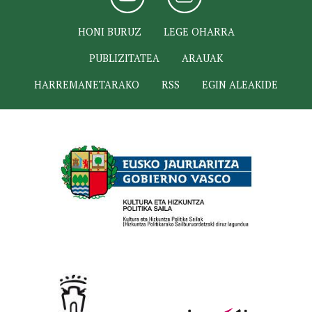
HONI BURUZ
LEGE OHARRA
PUBLIZITATEA
ARAUAK
HARREMANETARAKO
RSS
EGIN ALEAKIDE