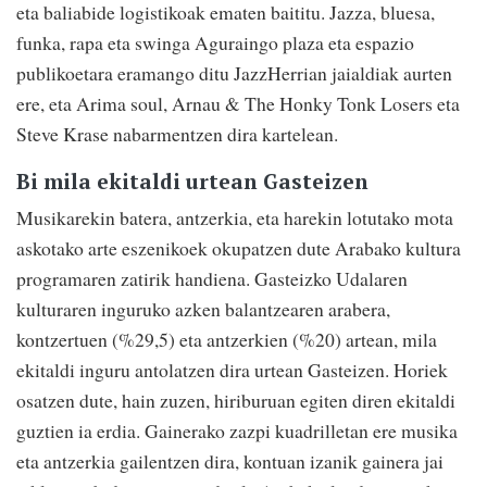
eta baliabide logistikoak ematen baititu. Jazza, bluesa,
funka, rapa eta swinga Aguraingo plaza eta espazio
publikoetara eramango ditu JazzHerrian jaialdiak aurten
ere, eta Arima soul, Arnau & The Honky Tonk Losers eta
Steve Krase nabarmentzen dira kartelean.
Bi mila ekitaldi urtean Gasteizen
Musikarekin batera, antzerkia, eta harekin lotutako mota
askotako arte eszenikoek okupatzen dute Arabako kultura
programaren zatirik handiena. Gasteizko Udalaren
kulturaren inguruko azken balantzearen arabera,
kontzertuen (%29,5) eta antzerkien (%20) artean, mila
ekitaldi inguru antolatzen dira urtean Gasteizen. Horiek
osatzen dute, hain zuzen, hiriburuan egiten diren ekitaldi
guztien ia erdia. Gainerako zazpi kuadrilletan ere musika
eta antzerkia gailentzen dira, kontuan izanik gainera jai