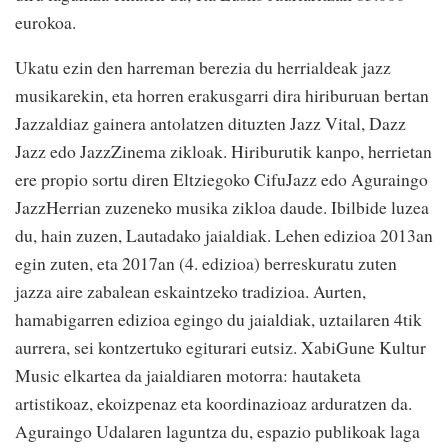
eurokoa.
Ukatu ezin den harreman berezia du herrialdeak jazz
musikarekin, eta horren erakusgarri dira hiriburuan bertan
Jazzaldiaz gainera antolatzen dituzten Jazz Vital, Dazz
Jazz edo JazzZinema zikloak. Hiriburutik kanpo, herrietan
ere propio sortu diren Eltziegoko CifuJazz edo Aguraingo
JazzHerrian zuzeneko musika zikloa daude. Ibilbide luzea
du, hain zuzen, Lautadako jaialdiak. Lehen edizioa 2013an
egin zuten, eta 2017an (4. edizioa) berreskuratu zuten
jazza aire zabalean eskaintzeko tradizioa. Aurten,
hamabigarren edizioa egingo du jaialdiak, uztailaren 4tik
aurrera, sei kontzertuko egiturari eutsiz. XabiGune Kultur
Music elkartea da jaialdiaren motorra: hautaketa
artistikoaz, ekoizpenaz eta koordinazioaz arduratzen da.
Aguraingo Udalaren laguntza du, espazio publikoak laga