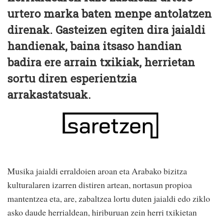
urtero marka baten menpe antolatzen
direnak. Gasteizen egiten dira jaialdi
handienak, baina itsaso handian
badira ere arrain txikiak, herrietan
sortu diren esperientzia
arrakastatsuak.
Musika jaialdi erraldoien aroan eta Arabako bizitza
kulturalaren izarren distiren artean, nortasun propioa
mantentzea eta, are, zabaltzea lortu duten jaialdi edo ziklo
asko daude herrialdean, hiriburuan zein herri txikietan