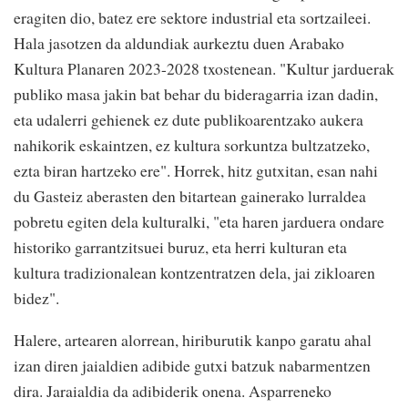
eragiten dio, batez ere sektore industrial eta sortzaileei.
Hala jasotzen da aldundiak aurkeztu duen Arabako
Kultura Planaren 2023-2028 txostenean. "Kultur jarduerak
publiko masa jakin bat behar du bideragarria izan dadin,
eta udalerri gehienek ez dute publikoarentzako aukera
nahikorik eskaintzen, ez kultura sorkuntza bultzatzeko,
ezta biran hartzeko ere". Horrek, hitz gutxitan, esan nahi
du Gasteiz aberasten den bitartean gainerako lurraldea
pobretu egiten dela kulturalki, "eta haren jarduera ondare
historiko garrantzitsuei buruz, eta herri kulturan eta
kultura tradizionalean kontzentratzen dela, jai zikloaren
bidez".
Halere, artearen alorrean, hiriburutik kanpo garatu ahal
izan diren jaialdien adibide gutxi batzuk nabarmentzen
dira. Jaraialdia da adibiderik onena. Asparreneko