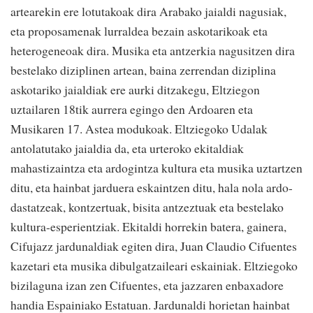
artearekin ere lotutakoak dira Arabako jaialdi nagusiak,
eta proposamenak lurraldea bezain askotarikoak eta
heterogeneoak dira. Musika eta antzerkia nagusitzen dira
bestelako diziplinen artean, baina zerrendan diziplina
askotariko jaialdiak ere aurki ditzakegu, Eltziegon
uztailaren 18tik aurrera egingo den Ardoaren eta
Musikaren 17. Astea modukoak. Eltziegoko Udalak
antolatutako jaialdia da, eta urteroko ekitaldiak
mahastizaintza eta ardogintza kultura eta musika uztartzen
ditu, eta hainbat jarduera eskaintzen ditu, hala nola ardo-
dastatzeak, kontzertuak, bisita antzeztuak eta bestelako
kultura-esperientziak. Ekitaldi horrekin batera, gainera,
Cifujazz jardunaldiak egiten dira, Juan Claudio Cifuentes
kazetari eta musika dibulgatzaileari eskainiak. Eltziegoko
bizilaguna izan zen Cifuentes, eta jazzaren enbaxadore
handia Espainiako Estatuan. Jardunaldi horietan hainbat