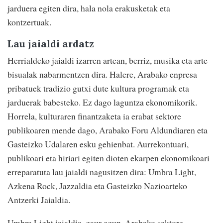
jarduera egiten dira, hala nola erakusketak eta
kontzertuak.
Lau jaialdi ardatz
Herrialdeko jaialdi izarren artean, berriz, musika eta arte
bisualak nabarmentzen dira. Halere, Arabako enpresa
pribatuek tradizio gutxi dute kultura programak eta
jarduerak babesteko. Ez dago laguntza ekonomikorik.
Horrela, kulturaren finantzaketa ia erabat sektore
publikoaren mende dago, Arabako Foru Aldundiaren eta
Gasteizko Udalaren esku gehienbat. Aurrekontuari,
publikoari eta hiriari egiten dioten ekarpen ekonomikoari
erreparatuta lau jaialdi nagusitzen dira: Umbra Light,
Azkena Rock, Jazzaldia eta Gasteizko Nazioarteko
Antzerki Jaialdia.
Umbra Light jaialdia, gaur egun, Arabako sektore