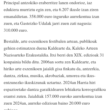
Principal antzokiko eraberritze lanen ondorioz, iaz
edukiera murriztu egin zen, eta 6.207 ikusle izan ziren
emanaldietan. 358.000 euro inguruko aurrekontua izan
zuen, eta Gasteizko Udalak jarri zuen zati nagusia:
310.000 euro.
Bestalde, arte eszenikoen festibalen artean, publikoak
gehien estimatzen duena Kaldearte da, Kaleko Arteen
Nazioarteko Erakustaldia. Itxi berri den XIX. edizioak 31
konpainia bildu ditu. 2006an sortu zen Kaldearte, eta
hiriko arte eszenikoen jaialdi gisa finkatu da, antzerkia,
dantza, zirkua, musika, akrobaziak, umorea eta ikus-
entzunezko ikuskizunak uztartuz. 2024an Harria hiri
espazioetako dantza garaikidearen lehiaketa koreografikoa
erantsi zuten. Jaialdiak 157.000 euroko aurrekontua izan
zuen 2024an, aurreko edizioan baino 20.000 euro
gehiago.