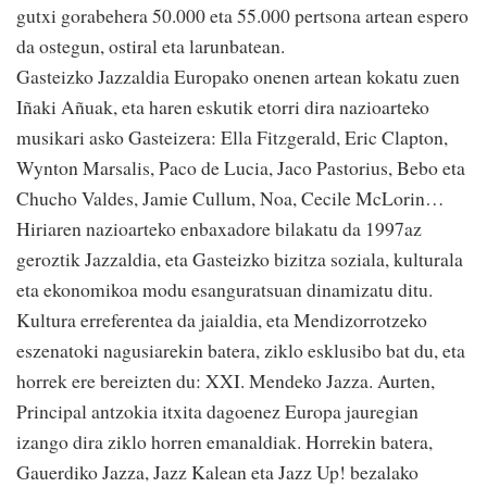
gutxi gorabehera 50.000 eta 55.000 pertsona artean espero
da ostegun, ostiral eta larunbatean.
Gasteizko Jazzaldia Europako onenen artean kokatu zuen
Iñaki Añuak, eta haren eskutik etorri dira nazioarteko
musikari asko Gasteizera: Ella Fitzgerald, Eric Clapton,
Wynton Marsalis, Paco de Lucia, Jaco Pastorius, Bebo eta
Chucho Valdes, Jamie Cullum, Noa, Cecile McLorin…
Hiriaren nazioarteko enbaxadore bilakatu da 1997az
geroztik Jazzaldia, eta Gasteizko bizitza soziala, kulturala
eta ekonomikoa modu esanguratsuan dinamizatu ditu.
Kultura erreferentea da jaialdia, eta Mendizorrotzeko
eszenatoki nagusiarekin batera, ziklo esklusibo bat du, eta
horrek ere bereizten du: XXI. Mendeko Jazza. Aurten,
Principal antzokia itxita dagoenez Europa jauregian
izango dira ziklo horren emanaldiak. Horrekin batera,
Gauerdiko Jazza, Jazz Kalean eta Jazz Up! bezalako