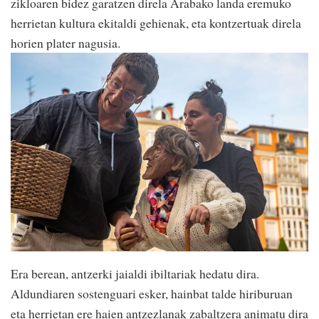
zikloaren bidez garatzen direla Arabako landa eremuko
herrietan kultura ekitaldi gehienak, eta kontzertuak direla
horien plater nagusia.
Era berean, antzerki jaialdi ibiltariak hedatu dira.
Aldundiaren sostenguari esker, hainbat talde hiriburuan
eta herrietan ere haien antzezlanak zabaltzera animatu dira