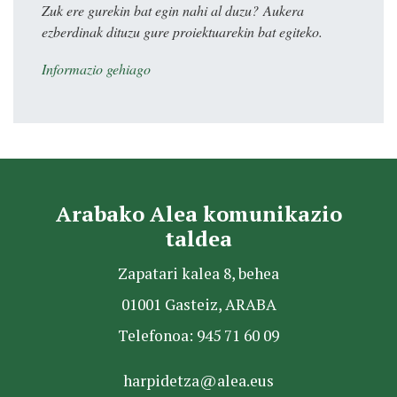
Zuk ere gurekin bat egin nahi al duzu? Aukera
ezberdinak dituzu gure proiektuarekin bat egiteko.
Informazio gehiago
Arabako Alea komunikazio
taldea
Zapatari kalea 8, behea
01001 Gasteiz, ARABA
Telefonoa: 945 71 60 09
harpidetza@alea.eus