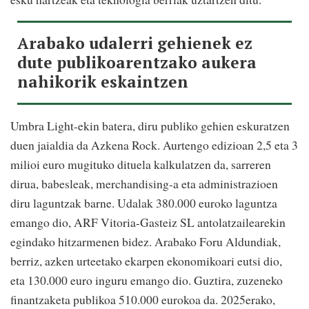
Arabako udalerri gehienek ez
dute publikoarentzako aukera
nahikorik eskaintzen
Umbra Light-ekin batera, diru publiko gehien eskuratzen
duen jaialdia da Azkena Rock. Aurtengo edizioan 2,5 eta 3
milioi euro mugituko dituela kalkulatzen da, sarreren
dirua, babesleak, merchandising-a eta administrazioen
diru laguntzak barne. Udalak 380.000 euroko laguntza
emango dio, ARF Vitoria-Gasteiz SL antolatzailearekin
egindako hitzarmenen bidez. Arabako Foru Aldundiak,
berriz, azken urteetako ekarpen ekonomikoari eutsi dio,
eta 130.000 euro inguru emango dio. Guztira, zuzeneko
finantzaketa publikoa 510.000 eurokoa da. 2025erako,