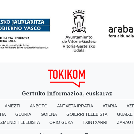
Gertuko informazioa, euskaraz
AMEZTI
ANBOTO
ANTXETA IRRATIA
ATARIA
AZP
TIA
GEURIA
GOIENA
GOIERRI TELEBISTA
GUAIXE
IZMENDI TELEBISTA
ORIO GUKA
TXINTXARRI
ZARAUT