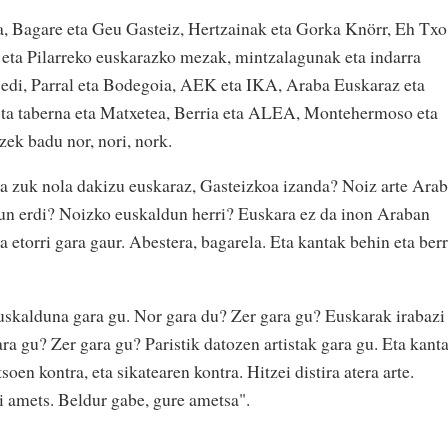
a, Bagare eta Geu Gasteiz, Hertzainak eta Gorka Knörr,
Eh Txo
i eta Pilarreko euskarazko mezak, mintzalagunak eta indarra
Bedi, Parral eta Bodegoia, AEK eta IKA, Araba Euskaraz eta
sta taberna eta Matxetea, Berria eta ALEA, Montehermoso eta
ek badu nor, nori, nork.
Eta zuk nola dakizu euskaraz, Gasteizkoa izanda? Noiz arte Ara
dun erdi? Noizko euskaldun herri? Euskara ez da inon Araban
a etorri gara gaur. Abestera, bagarela. Eta kantak behin eta berr
uskalduna gara gu. Nor gara du? Zer gara gu? Euskarak irabazi
ra gu? Zer gara gu? Paristik datozen artistak gara gu. Eta kant
oen kontra, eta sikatearen kontra. Hitzei distira atera arte.
i amets. Beldur gabe, gure ametsa".