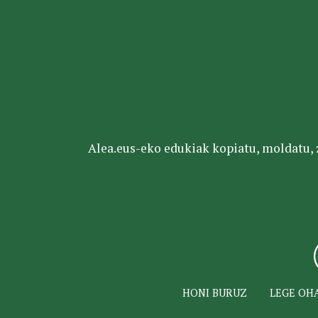
Alea.eus-eko edukiak kopiatu, moldatu, za
HONI BURUZ
LEGE OH