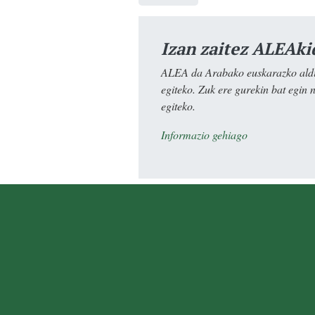
Izan zaitez ALEAki
ALEA da Arabako euskarazko aldiz
egiteko. Zuk ere gurekin bat egin 
egiteko.
Informazio gehiago