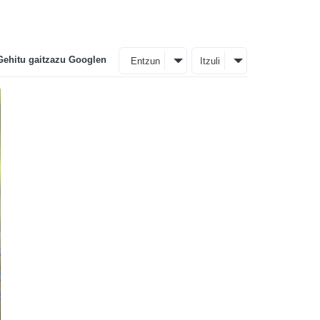
Gehitu gaitzazu Googlen
Entzun
Itzuli