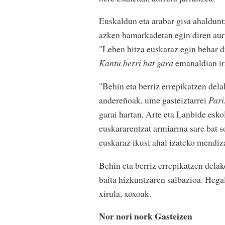
Euskaldun eta arabar gisa ahaldunt
azken hamarkadetan egin diren aurre
"Lehen hitza euskaraz egin behar du
Kantu berri bat gara
emanaldian ir
"Behin eta berriz errepikatzen del
andereñoak, ume gasteiztarrei
Pari
garai hartan, Arte eta Lanbide esko
euskararentzat armiarma sare bat so
euskaraz ikusi ahal izateko mendiza
Behin eta berriz errepikatzen dela
baita hizkuntzaren salbazioa. Hegal
xirula, xoxoak.
Nor nori nork Gasteizen