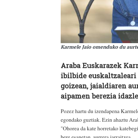
Karmele Jaio omenduko du aurte
Araba Euskarazek Karm
ibilbide euskaltzaleari
goizean, jaialdiaren a
aipamen berezia idazle
Pozez hartu du izendapena Karmele 
egondako guztiak. Ezin ahaztu Ara
"Ohorea da kate horretako katebegi 
bere esanetan, aurrera jarraitzea.