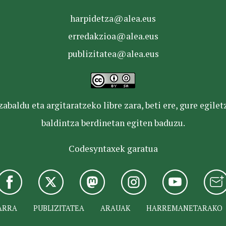
harpidetza@alea.eus
erredakzioa@alea.eus
publizitatea@alea.eus
baldu eta argitaratzeko libre zara, beti ere, gure egile
baldintza berdinetan egiten baduzu.
Codesyntaxek garatua
ARRA
PUBLIZITATEA
ARAUAK
HARREMANETARAKO