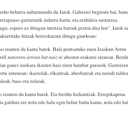
zeko beharra nabarmendu du Jaiok. Gabeziei begiratu bai, bain
rapauso guztietatik indarra hartu, eta erabilera sustatzea.
gu, espero ez ditugun inertzia batzuk pizten dira hor". Jaiok ia
akurritako hitzak berreskuratu ditugu gaurkoan:
ako irauten du kanta batek. Hala pentsatuko zuen Izaskun Arrue
stik natorren artista bat naiz ni
abesten erakutsi zienean. Berdi
lan gauez euskara ikasten hasi ziren hainbat gurasok, Gasteize
rtu zutenean: ikastolak, elkarteak, abesbatzak eta mendi taldea
leak, baso eta zelaiak.
ko irauten du kanta batek. Eta berdin hizkuntzak. Errepikapena
a galduta ere nola edo hala egin behar baitu kanta, nola edo ha