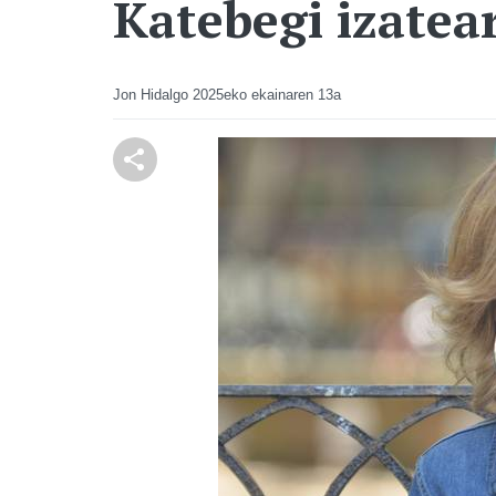
Katebegi izatea
Jon Hidalgo
2025eko ekainaren 13a