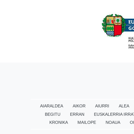
AIARALDEA
AIKOR
AIURRI
ALEA
BEGITU
ERRAN
EUSKALERRIA IRRA
KRONIKA
MAILOPE
NOAUA
O