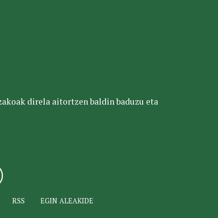
tzakoak direla aitortzen baldin baduzu eta
RSS
EGIN ALEAKIDE