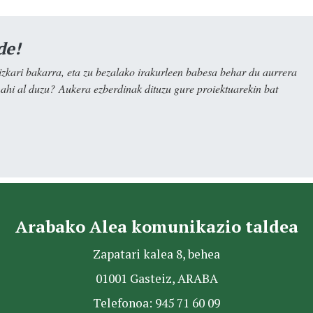
de!
kari bakarra, eta zu bezalako irakurleen babesa behar du aurrera
nahi al duzu? Aukera ezberdinak dituzu gure proiektuarekin bat
Arabako Alea komunikazio taldea
Zapatari kalea 8, behea
01001 Gasteiz, ARABA
Telefonoa: 945 71 60 09