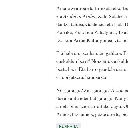
Amaia zentroa eta Errexala elkarte
eta
Araba oi Araba
, Xabi Salaberr
dantza taldea, Gaztetxea eta Hala 
Korrika, Kutxi eta Zabalgana, Txu
Izaskun Arrue Kulturgunea. Gasteiz
Eta hala ere, zenbatetan galdera: 
euskaldun berri? Noiz arte euskal
beste hazi. Eta harro gaudela esater
errepikatzera, hain zuzen.
Nor gara gu? Zer gara gu? Araba e
duen kantu eder bat gara gu. Nor ga
amets bihurtzen jarraituko dugu. Ots
Amets, bizi amets, gazte amets, bet
EUSKARA