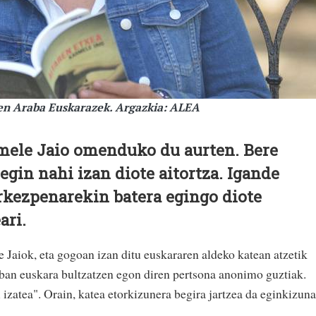
n Araba Euskarazek. Argazkia: ALEA
ele Jaio omenduko du aurten. Bere
 egin nahi izan diote aitortza. Igande
urkezpenarekin batera egingo diote
ari.
Jaiok, eta gogoan izan ditu euskararen aldeko katean atzetik
ban euskara bultzatzen egon diren pertsona anonimo guztiak.
izatea". Orain, katea etorkizunera begira jartzea da eginkizuna