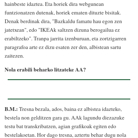
hainbeste idaztea. Eta horiek dira webgunean
funtzionatzen dutenak, horiek ematen dituzte bisitak.
Denak berdinak dira, "Bazkaldu famatu hau egon zen
jatetxean", edo "IKEAk saltzen dizuna berogailua ez
erabiltzeko". Tranpa jarrita izenburuan, eta zortzigarren
paragrafoa arte ez dizu esaten zer den, albistean sartu
zaitezen.
Nola erabili beharko litzateke AA?
B.M.:
Tresna bezala, ados, baina ez albistea idazteko,
bestela non gelditzen gara gu. AAk lagundu diezazuke
testu bat transkribatzen, agian grafikoak egiten edo
bestelakoetan. Hor dago tresna, aztertu behar dugu nola