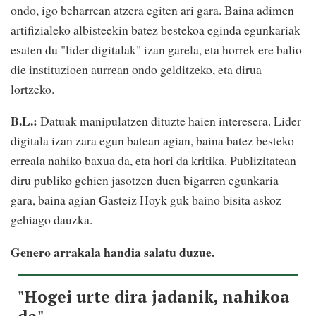
ondo, igo beharrean atzera egiten ari gara. Baina adimen
artifizialeko albisteekin batez bestekoa eginda egunkariak
esaten du "lider digitalak" izan garela, eta horrek ere balio
die instituzioen aurrean ondo gelditzeko, eta dirua
lortzeko.
B.L.:
Datuak manipulatzen dituzte haien interesera. Lider
digitala izan zara egun batean agian, baina batez besteko
erreala nahiko baxua da, eta hori da kritika. Publizitatean
diru publiko gehien jasotzen duen bigarren egunkaria
gara, baina agian Gasteiz Hoyk guk baino bisita askoz
gehiago dauzka.
Genero arrakala handia salatu duzue.
"Hogei urte dira jadanik, nahikoa