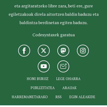
eta argitaratzeko libre zara, beti ere, gure
egiletzakoak direla aitortzen baldin baduzu eta
baldintza berdinetan egiten baduzu.
Codesyntaxek garatua
HONI BURUZ
LEGE OHARRA
PUBLIZITATEA
ARAUAK
HARREMANETARAKO
RSS
EGIN ALEAKIDE