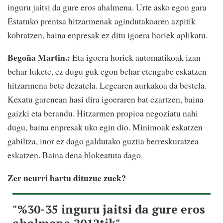
inguru jaitsi da gure eros ahalmena. Urte asko egon gara
Estatuko prentsa hitzarmenak agindutakoaren azpitik
kobratzen, baina enpresak ez ditu igoera horiek aplikatu.
Begoña Martin.:
Eta igoera horiek automatikoak izan
behar lukete, ez dugu guk egon behar etengabe eskatzen
hitzarmena bete dezatela. Legearen aurkakoa da bestela.
Kexatu garenean hasi dira igoeraren bat ezartzen, baina
gaizki eta berandu. Hitzarmen propioa negoziatu nahi
dugu, baina enpresak uko egin dio. Minimoak eskatzen
gabiltza, inor ez dago galdutako guztia berreskuratzea
eskatzen. Baina dena blokeatuta dago.
Zer neurri hartu dituzue zuek?
"%30-35 inguru jaitsi da gure eros