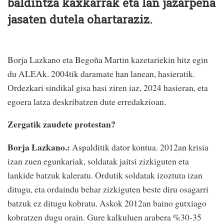
baldintza kaxkarrak eta lan jazarpena
jasaten dutela ohartaraziz.
Borja Lazkano eta Begoña Martin kazetariekin hitz egin
du ALEAk. 2004tik daramate han lanean, hasieratik.
Ordezkari sindikal gisa hasi ziren iaz, 2024 hasieran, eta
egoera latza deskribatzen dute erredakzioan.
Zergatik zaudete protestan?
Borja Lazkano.:
Aspalditik dator kontua. 2012an krisia
izan zuen egunkariak, soldatak jaitsi zizkiguten eta
lankide batzuk kaleratu. Ordutik soldatak izoztuta izan
ditugu, eta ordaindu behar zizkiguten beste diru osagarri
batzuk ez ditugu kobratu. Askok 2012an baino gutxiago
kobratzen dugu orain. Gure kalkuluen arabera %30-35