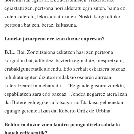
egiaztatu zen, pertsona hori alderatu egin zuten, baina ez
zuten kaleratu, lekuz aldatu zuten. Noski, kargu altuko
pertsona bat zen, beraz, isiltasuna.
Laneko jazarpena ere izan duzue enpresan?
B.L.:
Bai. Zor zitzaiona eskatzen hasi zen pertsona
kargudun bat, adibidez, baztertu egin dute, mespretxatu,
erabakiguneetatik aldendu. Edo zerbait eskatzera bazoaz,
oihukatu egiten dizute erredakzio osoaren aurrean,
kaleratzearekin mehatxatu… "Ez gaude gustura zurekin,
espabilatzen zara edo bazoaz". Jendea negarrez atera izan
da. Botere gehiegikeria lotsagarria. Eta kasu gehienetan
egungo gerentea izan da, Roberto Ortiz de Urbina.
Beldurra duzue zuen kontra joango direla salaketa
hauek egiteagatik?