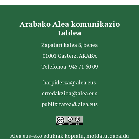
Arabako Alea komunikazio
taldea
Zapatari kalea 8, behea
01001 Gasteiz, ARABA
Telefonoa: 945 71 60 09
harpidetza@alea.eus
erredakzioa@alea.eus
publizitatea@alea.eus
Alea.eus-eko edukiak kopiatu, moldatu, zabaldu