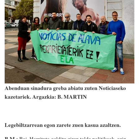
Abenduan sinadura greba abiatu zuten Noticiaseko
kazetariek. Argazkia: B. MARTIN
Legebiltzarrean egon zarete zuen kasua azaltzen.
B.M.:
Bai. Harrituta gelditu ziren talde politikoak, ezin