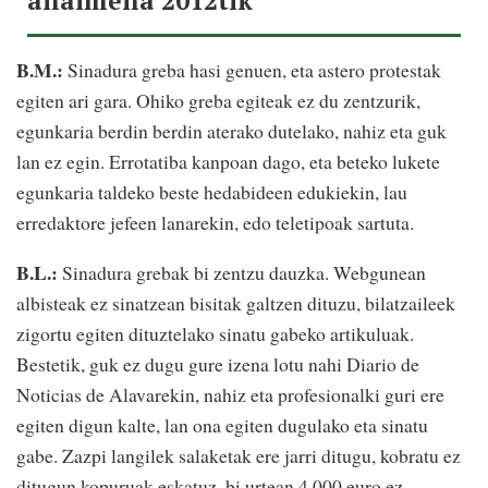
ahalmena 2012tik"
B.M.:
Sinadura greba hasi genuen, eta astero protestak
egiten ari gara. Ohiko greba egiteak ez du zentzurik,
egunkaria berdin berdin aterako dutelako, nahiz eta guk
lan ez egin. Errotatiba kanpoan dago, eta beteko lukete
egunkaria taldeko beste hedabideen edukiekin, lau
erredaktore jefeen lanarekin, edo teletipoak sartuta.
B.L.:
Sinadura grebak bi zentzu dauzka. Webgunean
albisteak ez sinatzean bisitak galtzen dituzu, bilatzaileek
zigortu egiten dituztelako sinatu gabeko artikuluak.
Bestetik, guk ez dugu gure izena lotu nahi Diario de
Noticias de Alavarekin, nahiz eta profesionalki guri ere
egiten digun kalte, lan ona egiten dugulako eta sinatu
gabe. Zazpi langilek salaketak ere jarri ditugu, kobratu ez
ditugun kopuruak eskatuz, bi urtean 4.000 euro ez