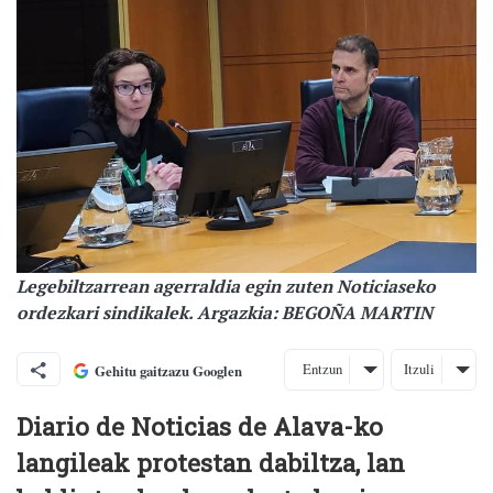
Legebiltzarrean agerraldia egin zuten Noticiaseko
ordezkari sindikalek. Argazkia: BEGOÑA MARTIN
Entzun
Itzuli
Gehitu gaitzazu Googlen
Diario de Noticias de Alava-ko
langileak protestan dabiltza, lan