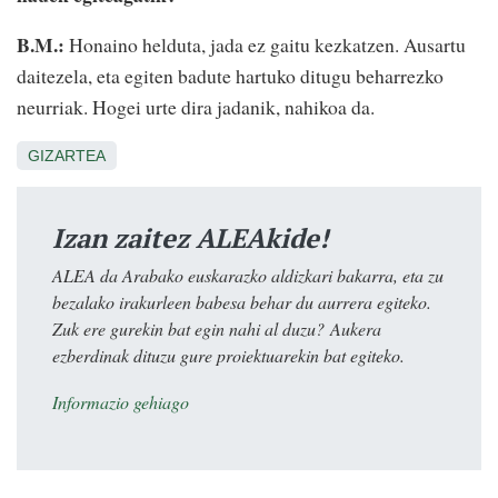
B.M.:
Honaino helduta, jada ez gaitu kezkatzen. Ausartu
daitezela, eta egiten badute hartuko ditugu beharrezko
neurriak. Hogei urte dira jadanik, nahikoa da.
GIZARTEA
Izan zaitez ALEAkide!
ALEA da Arabako euskarazko aldizkari bakarra, eta zu
bezalako irakurleen babesa behar du aurrera egiteko.
Zuk ere gurekin bat egin nahi al duzu? Aukera
ezberdinak dituzu gure proiektuarekin bat egiteko.
Informazio gehiago