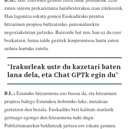
zuten sinistu prekarietatea hainbesterakoa izan zitekeenik.
Han laguntza eskatu genien Euskadirako prentsa
hitzarmen propioa bultzatzeko, patronalarekin
negoziaketetan jartzeko. Batzorde bat zen, han ez da ezer
bozkatzen, baina talde guztiek konpromisoa hartu zuten
ardura hartuko zutela.
"Irakurleak uste du kazetari baten
lana dela, eta Chat GPTk egin du"
B.L.:
Estatuko hitzarmena oso baxua da, eta hitzarmen
propioa balego Estatukoa hobetuko luke, metalean
gertatzen den bezala. Euskadiko bizi kalitate mailatik
gertuago egongo den hitzarmena nahi dugu.
Publizitatearekin baldintzak jartzea ere eskatu genuen.