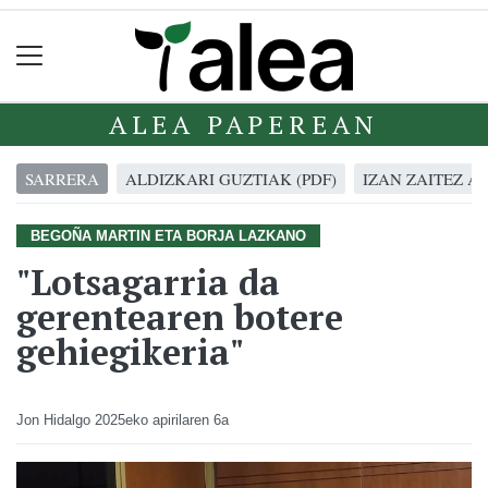
ALEA PAPEREAN
SARRERA
ALDIZKARI GUZTIAK (PDF)
IZAN ZAITEZ A
BEGOÑA MARTIN ETA BORJA LAZKANO
"Lotsagarria da
gerentearen botere
gehiegikeria"
Jon Hidalgo
2025eko apirilaren 6a