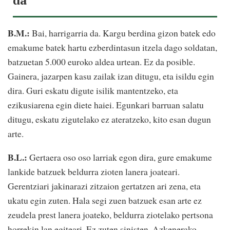
da"
B.M.:
Bai, harrigarria da. Kargu berdina gizon batek edo
emakume batek hartu ezberdintasun itzela dago soldatan,
batzuetan 5.000 euroko aldea urtean. Ez da posible.
Gainera, jazarpen kasu zailak izan ditugu, eta isildu egin
dira. Guri eskatu digute isilik mantentzeko, eta
ezikusiarena egin diete haiei. Egunkari barruan salatu
ditugu, eskatu zigutelako ez ateratzeko, kito esan dugun
arte.
B.L.:
Gertaera oso oso larriak egon dira, gure emakume
lankide batzuek beldurra zioten lanera joateari.
Gerentziari jakinarazi zitzaion gertatzen ari zena, eta
ukatu egin zuten. Hala segi zuen batzuek esan arte ez
zeudela prest lanera joateko, beldurra ziotelako pertsona
horrekin lan egiteari. Ez zuten sinisten. Azkenerako