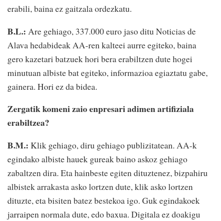
erabili, baina ez gaitzala ordezkatu.
B.L.:
Are gehiago, 337.000 euro jaso ditu Noticias de
Alava hedabideak AA-ren kalteei aurre egiteko, baina
gero kazetari batzuek hori bera erabiltzen dute hogei
minutuan albiste bat egiteko, informazioa egiaztatu gabe,
gainera. Hori ez da bidea.
Zergatik komeni zaio enpresari adimen artifiziala
erabiltzea?
B.M.:
Klik gehiago, diru gehiago publizitatean. AA-k
egindako albiste hauek gureak baino askoz gehiago
zabaltzen dira. Eta hainbeste egiten dituztenez, bizpahiru
albistek arrakasta asko lortzen dute, klik asko lortzen
dituzte, eta bisiten batez bestekoa igo. Guk egindakoek
jarraipen normala dute, edo baxua. Digitala ez doakigu