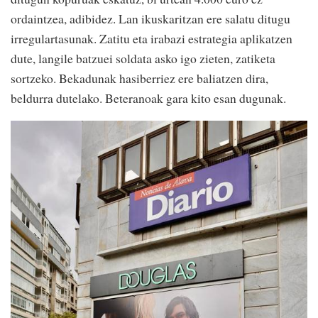
ordaintzea, adibidez. Lan ikuskaritzan ere salatu ditugu
irregulartasunak. Zatitu eta irabazi estrategia aplikatzen
dute, langile batzuei soldata asko igo zieten, zatiketa
sortzeko. Bekadunak hasiberriez ere baliatzen dira,
beldurra dutelako. Beteranoak gara kito esan dugunak.