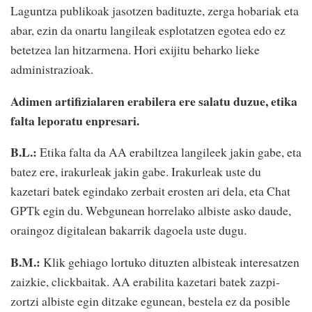
Laguntza publikoak jasotzen badituzte, zerga hobariak eta
abar, ezin da onartu langileak esplotatzen egotea edo ez
betetzea lan hitzarmena. Hori exijitu beharko lieke
administrazioak.
Adimen artifizialaren erabilera ere salatu duzue, etika
falta leporatu enpresari.
B.L.:
Etika falta da AA erabiltzea langileek jakin gabe, eta
batez ere, irakurleak jakin gabe. Irakurleak uste du
kazetari batek egindako zerbait erosten ari dela, eta Chat
GPTk egin du. Webgunean horrelako albiste asko daude,
oraingoz digitalean bakarrik dagoela uste dugu.
B.M.:
Klik gehiago lortuko dituzten albisteak interesatzen
zaizkie, clickbaitak. AA erabilita kazetari batek zazpi-
zortzi albiste egin ditzake egunean, bestela ez da posible