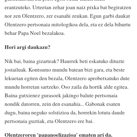
erantzuteko. Urteetan zehar joan naiz pixka bat begiratzen
nor zen Olentzero, zer esanahi zeukan. Egun garbi daukat
Olentzero pertsonaia mitologikoa dela, eta ez dela bihurtu
behar Papa Noel bezalakoa.
Hori argi daukazu?
Nik bai, baina gizarteak? Haurrek beti eskatuko dituzte
jostailuak. Kontsumo mundu batean bizi gara, eta beste
lekuetan egiten den bezala, Olentzero aprobetxatuko dute
mundu horretan sartzeko. Oso zaila da hortik alde egitea.
Baina gutxienez gurasoek jakingo balute pertsonaia
nondik datorren, zein den esanahia... Gabonak esaten
dugu, baina neguko solstizioa da, horrekin lotuta daude
pertsonaia guztiak, eta Olentzero ere bai.
Olentzeroren 'papanoelizazioa' ematen ari da.