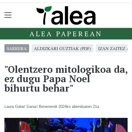
ALEA PAPEREAN
SARRERA
ALDIZKARI GUZTIAK (PDF)
IZAN ZAITEZ A
"Olentzero mitologikoa da,
ez dugu Papa Noel
bihurtu behar"
Laura Galar/ Garazi Beramendi
2024ko abenduaren 21a