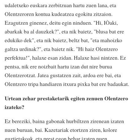
udaletxeko euskara zerbitzuan hartu zuen lana, eta
Olentzeroren kontua kudeatzea egokitu zitzaion.
Ezagutzen ginenez, deitu egin ninduen. "Hi, IÒaki,
abarkak ba al dauzkek?", eta nik baietz, "blusa bat ere
edukiko dek", eta nik baietz, beltz bat, "eta mahoizko
galtza urdinak?", eta baietz nik. "Hi haiz Olentzero
perfektua!", halaxe esan zidan. Halaxe hasi nintzen. Ez
pentsa, nik ere noizbait hartu izan dut nire burua
Olentzerotzat. Jatea gustatzen zait, ardoa ere bai, eta
Olentzero tripa handiaren itxura pixka bat ere badaukat.
Urtean zehar prestaketarik egiten zenuen Olentzero
izateko?
Ez bereziki, baina gabonak hurbiltzen zirenean izaten
nuen buruan, bai. Kazetariak etortzen ziren, kolore
guztietakoak, eta prest egon behar izaten nuen