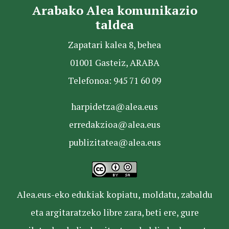
Arabako Alea komunikazio
taldea
Zapatari kalea 8, behea
01001 Gasteiz, ARABA
Telefonoa: 945 71 60 09
harpidetza@alea.eus
erredakzioa@alea.eus
publizitatea@alea.eus
Alea.eus-eko edukiak kopiatu, moldatu, zabaldu
eta argitaratzeko libre zara, beti ere, gure