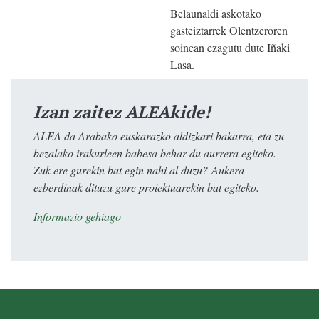
Belaunaldi askotako
gasteiztarrek Olentzeroren
soinean ezagutu dute Iñaki
Lasa.
Izan zaitez ALEAkide!
ALEA da Arabako euskarazko aldizkari bakarra, eta zu
bezalako irakurleen babesa behar du aurrera egiteko.
Zuk ere gurekin bat egin nahi al duzu? Aukera
ezberdinak dituzu gure proiektuarekin bat egiteko.
Informazio gehiago