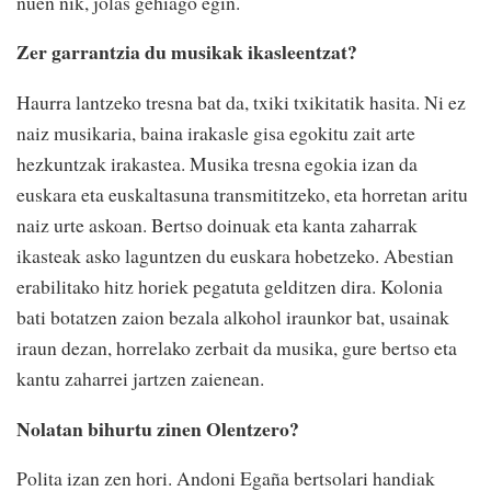
nuen nik, jolas gehiago egin.
Zer garrantzia du musikak ikasleentzat?
Haurra lantzeko tresna bat da, txiki txikitatik hasita. Ni ez
naiz musikaria, baina irakasle gisa egokitu zait arte
hezkuntzak irakastea. Musika tresna egokia izan da
euskara eta euskaltasuna transmititzeko, eta horretan aritu
naiz urte askoan. Bertso doinuak eta kanta zaharrak
ikasteak asko laguntzen du euskara hobetzeko. Abestian
erabilitako hitz horiek pegatuta gelditzen dira. Kolonia
bati botatzen zaion bezala alkohol iraunkor bat, usainak
iraun dezan, horrelako zerbait da musika, gure bertso eta
kantu zaharrei jartzen zaienean.
Nolatan bihurtu zinen Olentzero?
Polita izan zen hori. Andoni Egaña bertsolari handiak