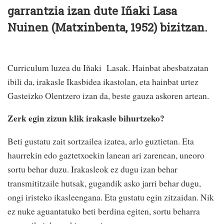
garrantzia izan dute Iñaki Lasa
Nuinen (Matxinbenta, 1952) bizitzan.
Curriculum luzea du Iñaki
Lasak. Hainbat abesbatzatan
ibili da, irakasle Ikasbidea ikastolan, eta hainbat urtez
Gasteizko Olentzero izan da, beste gauza askoren artean.
Zerk egin zizun klik irakasle bihurtzeko?
Beti gustatu zait sortzailea izatea, arlo guztietan. Eta
haurrekin edo gaztetxoekin lanean ari zarenean, uneoro
sortu behar duzu. Irakasleok ez dugu izan behar
transmititzaile hutsak, gugandik asko jarri behar dugu,
ongi iristeko ikasleengana. Eta gustatu egin zitzaidan. Nik
ez nuke aguantatuko beti berdina egiten, sortu beharra