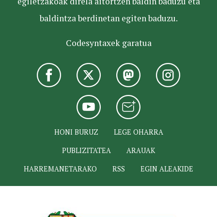
egiletzakoak direla aitortzen baldin baduzu eta
baldintza berdinetan egiten baduzu.
Codesyntaxek garatua
HONI BURUZ
LEGE OHARRA
PUBLIZITATEA
ARAUAK
HARREMANETARAKO
RSS
EGIN ALEAKIDE