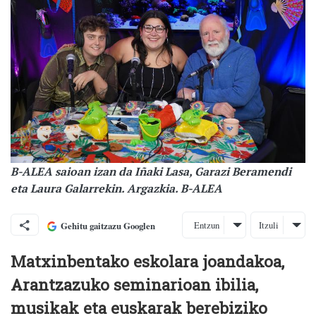
B-ALEA saioan izan da Iñaki Lasa, Garazi Beramendi
eta Laura Galarrekin. Argazkia. B-ALEA
Entzun
Itzuli
Gehitu gaitzazu Googlen
Matxinbentako eskolara joandakoa,
Arantzazuko seminarioan ibilia,
musikak eta euskarak berebiziko