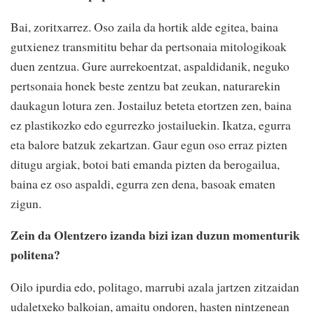
Bai, zoritxarrez. Oso zaila da hortik alde egitea, baina
gutxienez transmititu behar da pertsonaia mitologikoak
duen zentzua. Gure aurrekoentzat, aspaldidanik, neguko
pertsonaia honek beste zentzu bat zeukan, naturarekin
daukagun lotura zen. Jostailuz beteta etortzen zen, baina
ez plastikozko edo egurrezko jostailuekin. Ikatza, egurra
eta balore batzuk zekartzan. Gaur egun oso erraz pizten
ditugu argiak, botoi bati emanda pizten da berogailua,
baina ez oso aspaldi, egurra zen dena, basoak ematen
zigun.
Zein da Olentzero izanda bizi izan duzun momenturik
politena?
Oilo ipurdia edo, politago, marrubi azala jartzen zitzaidan
udaletxeko balkoian, amaitu ondoren, hasten nintzenean