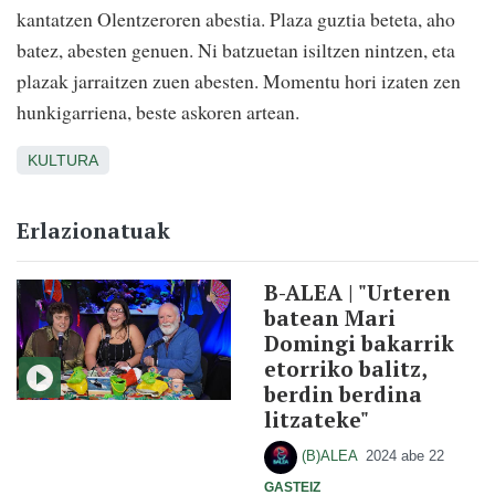
kantatzen Olentzeroren abestia. Plaza guztia beteta, aho
batez, abesten genuen
. Ni batzuetan isiltzen nintzen, eta
plazak jarraitzen zuen abesten. Momentu hori izaten zen
hunkigarriena, beste askoren artean.
KULTURA
Erlazionatuak
B-ALEA | "Urteren
batean Mari
Domingi bakarrik
etorriko balitz,
berdin berdina
litzateke"
(B)ALEA
2024 abe 22
GASTEIZ