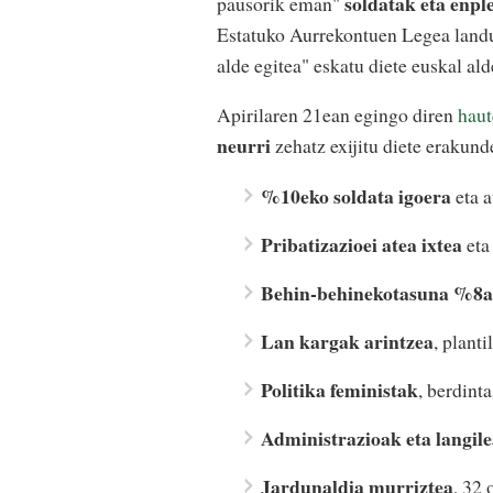
soldatak eta enp
pausorik eman"
Estatuko Aurrekontuen Legea landu
alde egitea" eskatu diete euskal ald
Apirilaren 21ean egingo diren
hau
neurri
zehatz exijitu diete erakund
%10eko soldata igoera
eta a
Pribatizazioei atea ixtea
eta
Behin-behinekotasuna %8
Lan kargak arintzea
, plant
Politika feministak
, berdint
Administrazioak eta langil
Jardunaldia murriztea
, 32 