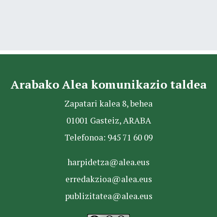
Arabako Alea komunikazio taldea
Zapatari kalea 8, behea
01001 Gasteiz, ARABA
Telefonoa: 945 71 60 09
harpidetza@alea.eus
erredakzioa@alea.eus
publizitatea@alea.eus