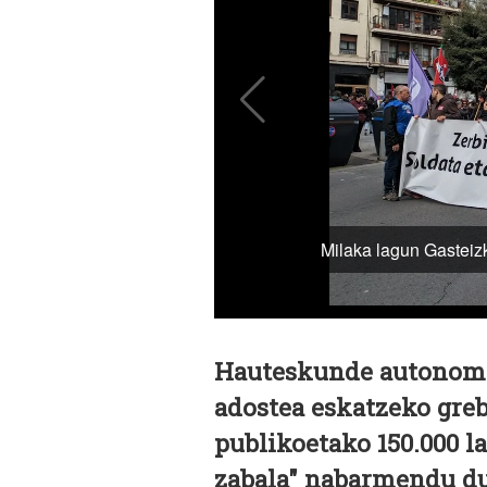
Hauteskunde autonomik
adostea eskatzeko gre
publikoetako 150.000 l
zabala" nabarmendu du