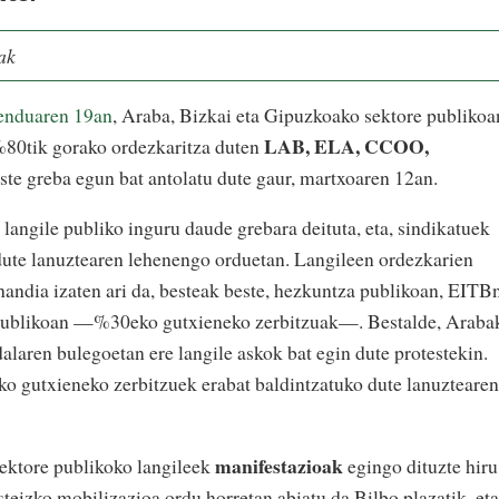
ak
enduaren 19an
, Araba, Bizkai eta Gipuzkoako sektore publikoa
LAB, ELA, CCOO,
 %80tik gorako ordezkaritza duten
ste greba egun bat antolatu dute gaur, martxoaren 12an.
 langile publiko inguru daude grebara deituta, eta, sindikatuek
te lanuztearen lehenengo orduetan. Langileen ordezkarien
handia izaten ari da, besteak beste, hezkuntza publikoan, EITB
 publikoan —%30eko gutxieneko zerbitzuak—. Bestalde, Araba
laren bulegoetan ere langile askok bat egin dute protestekin.
o gutxieneko zerbitzuek erabat baldintzatuko dute lanuztearen
manifestazioak
sektore publikoko langileek
egingo dituzte hiru
steizko mobilizazioa ordu horretan abiatu da Bilbo plazatik, eta