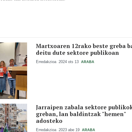
Martxoaren 12rako beste greba b
deitu dute sektore publikoan
Erredakzioa
2024 ots 13
ARABA
Jarraipen zabala sektore publiko
greban, lan baldintzak "hemen"
adosteko
Erredakzioa
2023 abe 19
ARABA