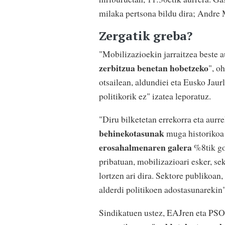
milaka pertsona bildu dira; Andre 
Zergatik greba?
"Mobilizazioekin jarraitzea beste 
zerbitzua benetan hobetzeko
", o
otsailean, aldundiei eta Eusko Jau
politikorik ez" izatea leporatuz.
"Diru bilketetan errekorra eta aur
behinekotasunak
muga historikoa 
erosahalmenaren galera
%8tik gor
pribatuan, mobilizazioari esker, s
lortzen ari dira. Sektore publikoan
alderdi politikoen adostasunarekin"
Sindikatuen ustez, EAJren eta PSO