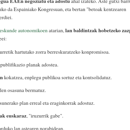
legua EAEn negoziatu eta adostu
ahal izateko. Aste gutxi barr
ko da Espainiako Kongresuan, eta bertan "betoak kentzearen
erdiei.
lan baldintzak hobetzeko zaz
teskunde autonomikoen
atarian,
eei:
urretik hartutako zorra berreskuratzeko konpromisoa.
 publifikazio planak adostea.
an
kokatzea, enplegu publikoa sortuz eta kontsolidatuz.
illen osasuna bermatuz.
asunerako plan erreal eta eraginkorrak adostuz.
eak euskaraz
, "iruzurrik gabe".
orduko lan astearen norabidean.