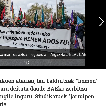
oen atarian, lan baldintzak "hemen"
bara deituta daude EAEko zerbitzu
angile inguru. Sindikatuek "jarraipen
te.