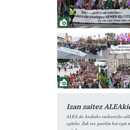
Izan zaitez ALEAki
ALEA da Arabako euskarazko aldiz
egiteko. Zuk ere gurekin bat egin 