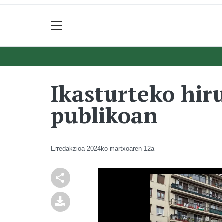
Ikasturteko hir
publikoan
Erredakzioa
2024ko martxoaren 12a