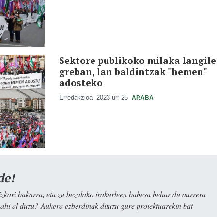
Sektore publikoko milaka langile
greban, lan baldintzak "hemen"
adosteko
Erredakzioa
2023 urr 25
ARABA
de!
kari bakarra, eta zu bezalako irakurleen babesa behar du aurrera
nahi al duzu? Aukera ezberdinak dituzu gure proiektuarekin bat