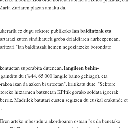
Maria Zuriaren plazan amaitu da.
lan baldintzak eta
aukerarik ez dugu sektore publikoko
hartarazi zuten sindikatuek greba deialdiaren aurkezpenean,
rlaritzari "lan baldintzak hemen negoziatzeko borondate
langileen behin-
rekontuetan superabita dutenean,
gainditu du (%44, 65.000 langile baino gehiago), eta
akoa izan da azken bi urteetan", kritikatu dute. "Sektore
ektoreko hitzarmen batzuetan KPItik gorako soldata igoerak
, berriz, Madrilek batutari eusten segitzen du euskal erakunde e
.
Eren arteko inbestidura akordioaren ostean "ez da benetako