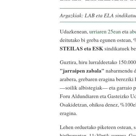
Argazkiak: LAB eta ELA sindikatu
Udazkenean,
urriaren 25ean
eta
ab
deitutako bi greba egunen ostean,
STEILAS eta ESK
sindikatuek be
Guztira, hiru lurraldeetako 150.000
"jarraipen zabala"
nabarmendu du
arabera, grebaren eragina bereziki 
—soilik albistegiak— eta garraio
Foru Aldundiaren eta Gasteizko Uda
Osakidetzan, ohikoa denez, %100ek
eragina.
Lehen orduetako piketeen ostean, 
hiriburuetan, 11:30etik aurrera. Ga