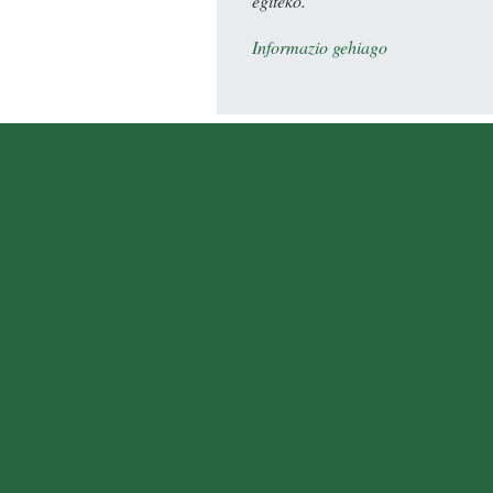
egiteko.
Informazio gehiago