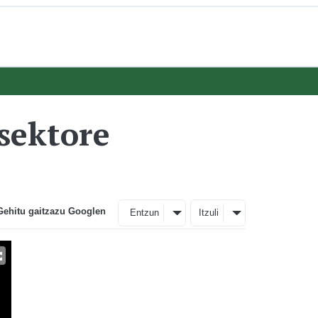
sektore
Gehitu gaitzazu Googlen
Entzun
Itzuli