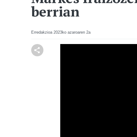
berrian
Erredakzioa
2023ko azaroaren 2a