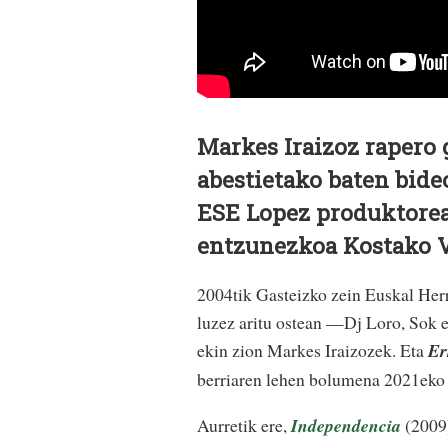
Markes Iraizoz rapero g
abestietako baten bideo
ESE Lopez produktoreak
entzunezkoa Kostako V
2004tik Gasteizko zein Euskal Her
luzez aritu ostean —Dj Loro, Sok e
ekin zion Markes Iraizozek. Eta
Er
berriaren lehen bolumena 2021eko 
Aurretik ere,
Independencia
(2009