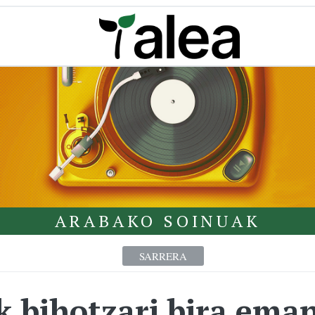
ARABAKO SOINUAK
SARRERA
k bihotzari bira eman