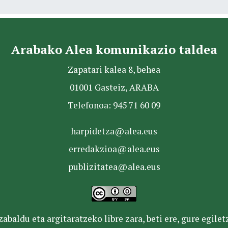
Arabako Alea komunikazio taldea
Zapatari kalea 8, behea
01001 Gasteiz, ARABA
Telefonoa: 945 71 60 09
harpidetza@alea.eus
erredakzioa@alea.eus
publizitatea@alea.eus
baldu eta argitaratzeko libre zara, beti ere, gure egile