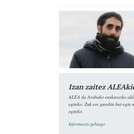
Izan zaitez ALEAki
ALEA da Arabako euskarazko aldiz
egiteko. Zuk ere gurekin bat egin 
egiteko.
Informazio gehiago