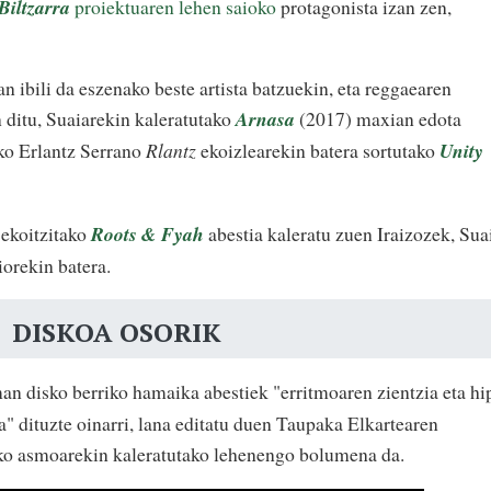
Biltzarra
proiektuaren lehen saioko
protagonista izan zen,
 ibili da eszenako beste artista batzuekin, eta reggaearen
 ditu, Suaiarekin kaleratutako
Arnasa
(2017) maxian edota
ko Erlantz Serrano
Rlantz
ekoizlearekin batera sortutako
Unity
 ekoitzitako
Roots & Fyah
abestia kaleratu zuen Iraizozek, Sua
iorekin batera.
DISKOA OSORIK
n disko berriko hamaika abestiek "erritmoaren zientzia eta hi
a" dituzte oinarri, lana editatu duen Taupaka Elkartearen
ateko asmoarekin kaleratutako lehenengo bolumena da.