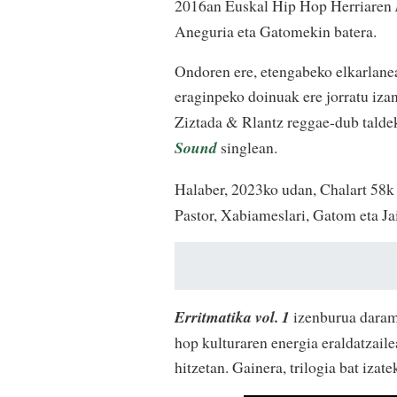
2016an Euskal Hip Hop Herriaren
Aneguria eta Gatomekin batera.
Ondoren ere, etengabeko elkarlanean
eraginpeko doinuak ere jorratu izan
Ziztada & Rlantz reggae-dub talde
Sound
singlean.
Halaber, 2023ko udan, Chalart 58k
Pastor, Xabiameslari, Gatom eta Ja
Erritmatika vol. 1
izenburua darama
hop kulturaren energia eraldatzaile
hitzetan. Gainera, trilogia bat iz