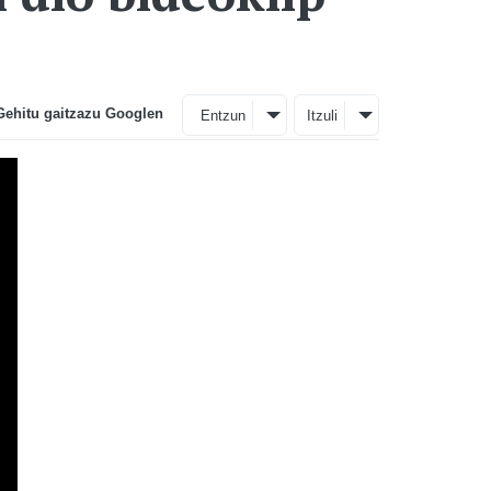
Gehitu gaitzazu Googlen
Entzun
Itzuli