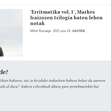
'Erritmatika vol. 1', Markes
Iraizozen trilogia baten lehen
notak
Mikel Buruaga
2021 aza 24
GASTEIZ
de!
kari bakarra, eta zu bezalako irakurleen babesa behar du aurrera
nahi al duzu? Aukera ezberdinak dituzu gure proiektuarekin bat