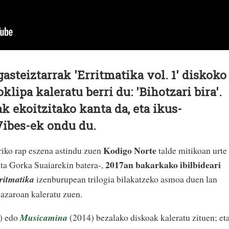
asteiztarrak 'Erritmatika vol. 1' diskoko
klipa kaleratu berri du: 'Bihotzari bira'.
 ekoitzitako kanta da, eta ikus-
ibes-ek ondu du.
Kodigo Norte
riko rap eszena astindu zuen
talde mitikoan urte
2017an bakarkako ibilbideari
ta Gorka Suaiarekin batera-,
ritmatika
izenburupean trilogia bilakatzeko asmoa duen lan
azaroan kaleratu zuen.
) edo
Musicamina
(2014) bezalako diskoak kaleratu zituen; et