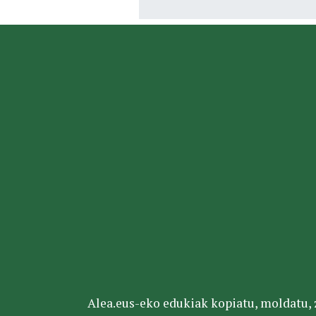
Alea.eus-eko edukiak kopiatu, moldatu, za