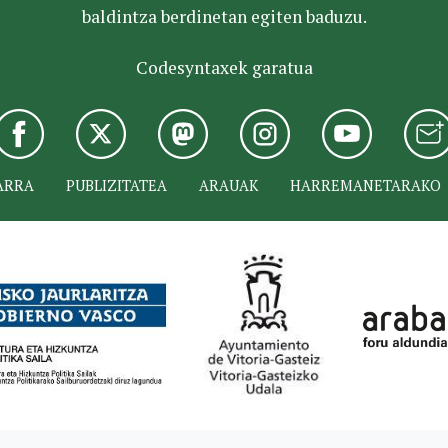
baldintza berdinetan egiten baduzu.
Codesyntaxek garatua
ARRA
PUBLIZITATEA
ARAUAK
HARREMANETARAKO