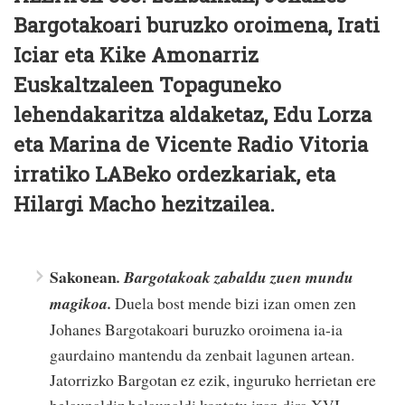
Bargotakoari buruzko oroimena, Irati
Iciar eta Kike Amonarriz
Euskaltzaleen Topaguneko
lehendakaritza aldaketaz, Edu Lorza
eta Marina de Vicente Radio Vitoria
irratiko LABeko ordezkariak, eta
Hilargi Macho hezitzailea.
Sakonean
.
Bargotakoak zabaldu zuen mundu
magikoa.
Duela bost mende bizi izan omen zen
Johanes Bargotakoari buruzko oroimena ia-ia
gaurdaino mantendu da zenbait lagunen artean.
Jatorrizko Bargotan ez ezik, inguruko herrietan ere
belaunaldiz belaunaldi kontatu izan dira XVI.