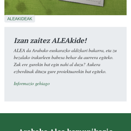
ALEAKIDEAK
Izan zaitez ALEAkide!
ALEA da Arabako euskarazko aldizkari bakarra, eta zu
bezalako irakurleen babesa behar du aurrera egiteko.
Zuk ere gurekin bat egin nahi al duzu? Aukera
ezberdinak dituzu gure proiektuarekin bat egiteko.
Informazio gehiago