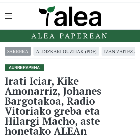
ALEA PAPEREAN
SARRERA
ALDIZKARI GUZTIAK (PDF)
IZAN ZAITEZ A
AURRERAPENA
Irati Iciar, Kike
Amonarriz, Johanes
Bargotakoa, Radio
Vitoriako greba eta
Hilargi Macho, aste
honetako ALEAn