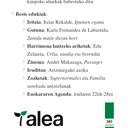
kanpoko uharkak babestuko ditu.
Beste edukiak
:
Iritzia
: Itziar Rekalde,
Ipuinen eguna
Gutuna
: Karla Fernandez de Labastida,
Zaindu maite duzun hori
Harrimena lantzeko ariketak
: Edu
Zelaieta,
Urlia, sandia eta berendia
Zinema
: Ander Makazaga,
Passages
Iruditan
: Artziniegako azoka
Zozketak
:
Supernormales
eta
Familia
sarekada
antzezlanak
Euskararen Agenda
: irailaren 22tik 28ra