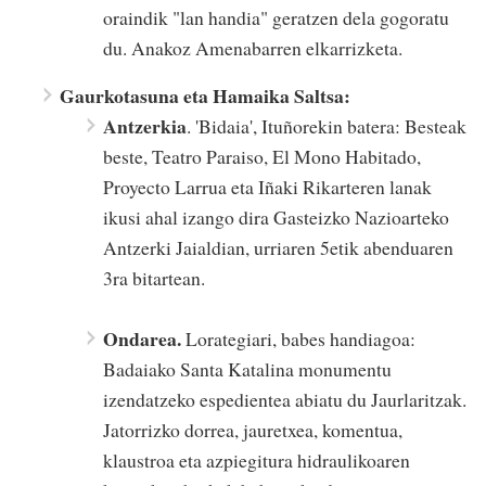
oraindik "lan handia" geratzen dela gogoratu
du. Anakoz Amenabarren elkarrizketa.
Gaurkotasuna eta Hamaika Saltsa:
Antzerkia
. 'Bidaia', Ituñorekin batera: Besteak
beste, Teatro Paraiso, El Mono Habitado,
Proyecto Larrua eta Iñaki Rikarteren lanak
ikusi ahal izango dira Gasteizko Nazioarteko
Antzerki Jaialdian, urriaren 5etik abenduaren
3ra bitartean.
Ondarea.
Lorategiari, babes handiagoa:
Badaiako Santa Katalina monumentu
izendatzeko espedientea abiatu du Jaurlaritzak.
Jatorrizko dorrea, jauretxea, komentua,
klaustroa eta azpiegitura hidraulikoaren