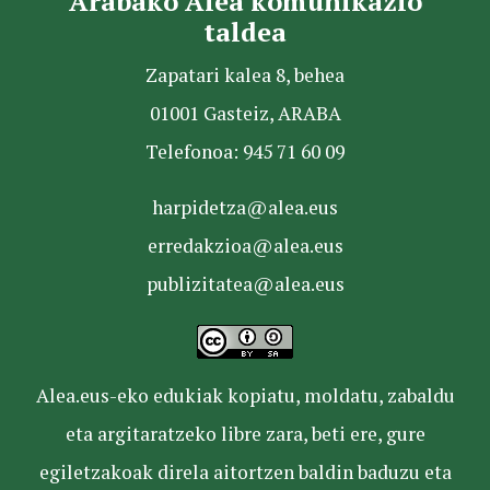
Arabako Alea komunikazio
taldea
Zapatari kalea 8, behea
01001 Gasteiz, ARABA
Telefonoa: 945 71 60 09
harpidetza@alea.eus
erredakzioa@alea.eus
publizitatea@alea.eus
Alea.eus-eko edukiak kopiatu, moldatu, zabaldu
eta argitaratzeko libre zara, beti ere, gure
egiletzakoak direla aitortzen baldin baduzu eta