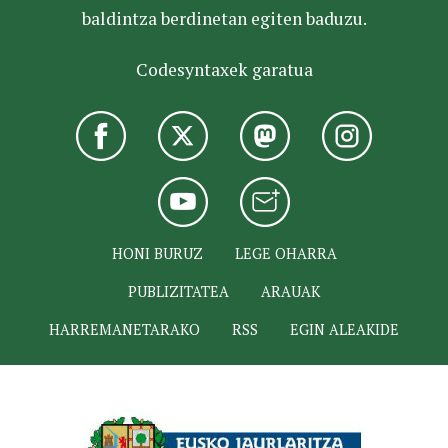
baldintza berdinetan egiten baduzu.
Codesyntaxek garatua
HONI BURUZ
LEGE OHARRA
PUBLIZITATEA
ARAUAK
HARREMANETARAKO
RSS
EGIN ALEAKIDE