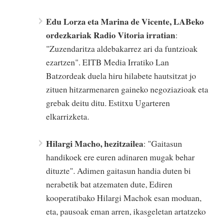
Edu Lorza eta Marina de Vicente, LABeko
ordezkariak Radio Vitoria irratian
:
"Zuzendaritza aldebakarrez ari da funtzioak
ezartzen". EITB Media Irratiko Lan
Batzordeak duela hiru hilabete hautsitzat jo
zituen hitzarmenaren gaineko negoziazioak eta
grebak deitu ditu. Estitxu Ugarteren
elkarrizketa.
Hilargi Macho, hezitzailea
: "Gaitasun
handikoek ere euren adinaren mugak behar
dituzte". Adimen gaitasun handia duten bi
nerabetik bat atzematen dute, Ediren
kooperatibako Hilargi Machok esan moduan,
eta, pausoak eman arren, ikasgeletan artatzeko