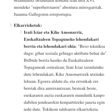
mendeko "superheroiaren" abentura miresgarriak.
Juanma Gallegoren erreportajea.
Elkarrizketak:
Irati Iciar eta Kike Amonarriz,
Euskaltzaleen Topaguneko lehendakari
berria eta lehendakari ohia
: "Beso teknikoa
dugu; gihar soziala gehiago aktibatu behar da".
Ibilbide berria hasiko du Euskaltzaleen
Topaguneak ostiralean; Irati Iciar izendatuko
dute lehendakari, Kike Amonarrizek utzitako
lekuan. Egoera aldatu da, eta erronkak ere
berriak dira aurrerantzean; besteak beste,
euskararen auzia euskararen mundutik kanpo
dabilen jendearekin konpartitzeko jauzia egin
nahi dute. Tokikom taldearen elkarrizketa.