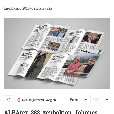
Erredakzioa
2023ko irailaren 22a
Entzun
Itzuli
Gehitu gaitzazu Googlen
ALEAren 383. zenbakian, Johanes