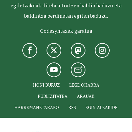
egiletzakoak direla aitortzen baldin baduzu eta
baldintza berdinetan egiten baduzu.
Codesyntaxek garatua
HONI BURUZ
LEGE OHARRA
PUBLIZITATEA
ARAUAK
HARREMANETARAKO
RSS
EGIN ALEAKIDE