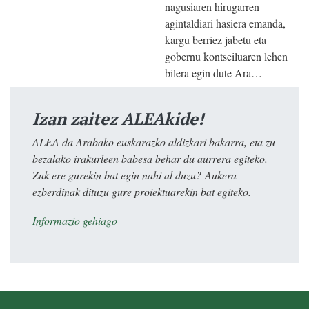
nagusiaren hirugarren
agintaldiari hasiera emanda,
kargu berriez jabetu eta
gobernu kontseiluaren lehen
bilera egin dute Ara…
Izan zaitez ALEAkide!
ALEA da Arabako euskarazko aldizkari bakarra, eta zu
bezalako irakurleen babesa behar du aurrera egiteko.
Zuk ere gurekin bat egin nahi al duzu? Aukera
ezberdinak dituzu gure proiektuarekin bat egiteko.
Informazio gehiago