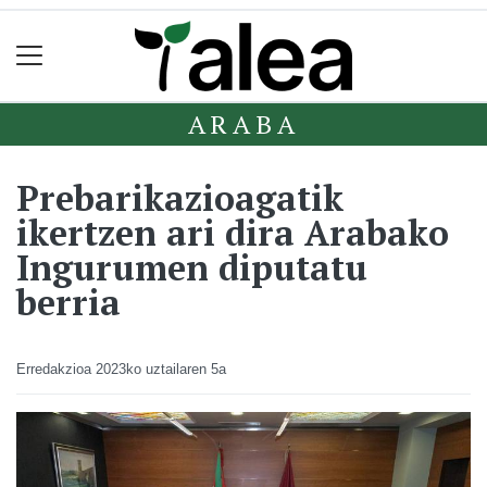
ARABA
Prebarikazioagatik
ikertzen ari dira Arabako
Ingurumen diputatu
berria
Erredakzioa
2023ko uztailaren 5a