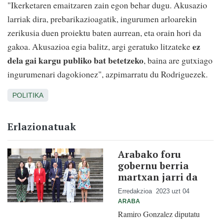
"Ikerketaren emaitzaren zain egon behar dugu. Akusazio
larriak dira, prebarikazioagatik, ingurumen arloarekin
zerikusia duen proiektu baten aurrean, eta orain hori da
ez
gakoa. Akusazioa egia balitz, argi geratuko litzateke
dela gai kargu publiko bat betetzeko
, baina are gutxiago
ingurumenari dagokionez", azpimarratu du Rodriguezek.
POLITIKA
Erlazionatuak
Arabako foru
gobernu berria
martxan jarri da
Erredakzioa
2023 uzt 04
ARABA
Ramiro Gonzalez diputatu