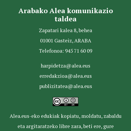
Arabako Alea komunikazio
taldea
Zapatari kalea 8, behea
01001 Gasteiz, ARABA
Telefonoa: 945 71 60 09
harpidetza@alea.eus
erredakzioa@alea.eus
publizitatea@alea.eus
Alea.eus-eko edukiak kopiatu, moldatu, zabaldu
eta argitaratzeko libre zara, beti ere, gure