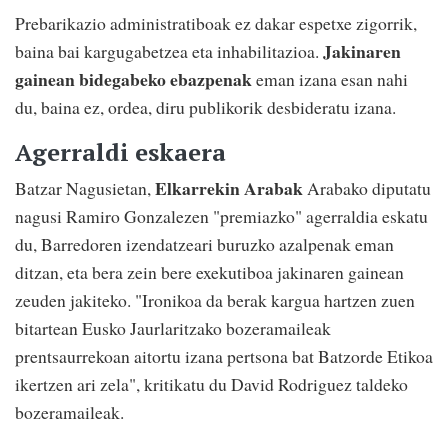
Prebarikazio administratiboak ez dakar espetxe zigorrik,
Jakinaren
baina bai kargugabetzea eta inhabilitazioa.
gainean bidegabeko ebazpenak
eman izana esan nahi
du, baina ez, ordea, diru publikorik desbideratu izana.
Agerraldi eskaera
Elkarrekin Arabak
Batzar Nagusietan,
Arabako diputatu
nagusi Ramiro Gonzalezen "premiazko" agerraldia eskatu
du, Barredoren izendatzeari buruzko azalpenak eman
ditzan, eta bera zein bere exekutiboa jakinaren gainean
zeuden jakiteko. "Ironikoa da berak kargua hartzen zuen
bitartean Eusko Jaurlaritzako bozeramaileak
prentsaurrekoan aitortu izana pertsona bat Batzorde Etikoa
ikertzen ari zela", kritikatu du David Rodriguez taldeko
bozeramaileak.