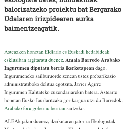
balorizatzeko proiektu bat Bergarako
Udalaren irizpidearen aurka
baimentzeagatik.
Asteazken honetan Eldiario.es Euskadi hedabideak
Amaia Barredo Arabako
esklusiban argitaratu duenez
,
Ingurumen diputatu berria ikerketapean
dago,
Ingurumeneko sailburuorde zenean ustez prebarikazio
administratiboko delitua egotzita, Javier Agirre
Ingurumen Kalitateko zuzendariarekin batera. Astearte
honetan Eusko Jaurlaritzako goi-kargua utzi du Barredok,
Arabako foru gobernu berrian
sartzeko.
ALEAk jakin duenez, ikerketaren jatorria Ekologistak