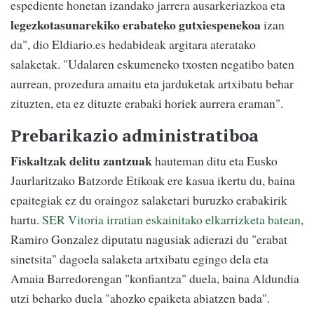
espediente honetan izandako jarrera ausarkeriazkoa eta
legezkotasunarekiko erabateko gutxiespenekoa
izan
da", dio Eldiario.es hedabideak argitara ateratako
salaketak. "Udalaren eskumeneko txosten negatibo baten
aurrean, prozedura amaitu eta jarduketak artxibatu behar
zituzten, eta ez dituzte erabaki horiek aurrera eraman".
Prebarikazio administratiboa
Fiskaltzak delitu zantzuak
hauteman ditu eta Eusko
Jaurlaritzako Batzorde Etikoak ere kasua ikertu du, baina
epaitegiak ez du oraingoz salaketari buruzko erabakirik
hartu.
SER Vitoria irratian eskainitako elkarrizketa batean
,
Ramiro Gonzalez diputatu nagusiak adierazi du "erabat
sinetsita" dagoela salaketa artxibatu egingo dela eta
Amaia Barredorengan "konfiantza" duela, baina Aldundia
utzi beharko duela "ahozko epaiketa abiatzen bada".