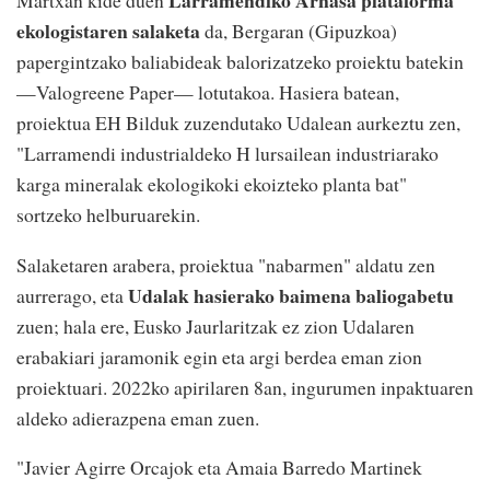
Larramendiko Arnasa plataforma
Martxan kide duen
ekologistaren salaketa
da, Bergaran (Gipuzkoa)
papergintzako baliabideak balorizatzeko proiektu batekin
—Valogreene Paper— lotutakoa. Hasiera batean,
proiektua EH Bilduk zuzendutako Udalean aurkeztu zen,
"Larramendi industrialdeko H lursailean industriarako
karga mineralak ekologikoki ekoizteko planta bat"
sortzeko helburuarekin.
Salaketaren arabera, proiektua "nabarmen" aldatu zen
Udalak hasierako baimena baliogabetu
aurrerago, eta
zuen; hala ere, Eusko Jaurlaritzak ez zion Udalaren
erabakiari jaramonik egin eta argi berdea eman zion
proiektuari. 2022ko apirilaren 8an, ingurumen inpaktuaren
aldeko adierazpena eman zuen.
"Javier Agirre Orcajok eta Amaia Barredo Martinek