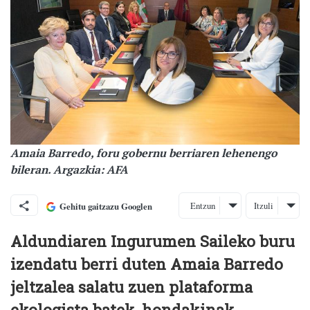
Amaia Barredo, foru gobernu berriaren lehenengo
bileran. Argazkia: AFA
Entzun
Itzuli
Gehitu gaitzazu Googlen
Aldundiaren Ingurumen Saileko buru
izendatu berri duten Amaia Barredo
jeltzalea salatu zuen plataforma
ekologista batek, hondakinak