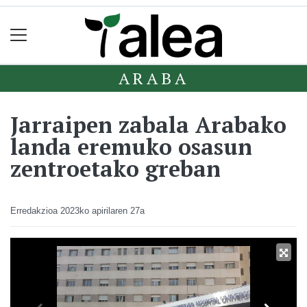
ARABA
Jarraipen zabala Arabako
landa eremuko osasun
zentroetako greban
Erredakzioa
2023ko apirilaren 27a