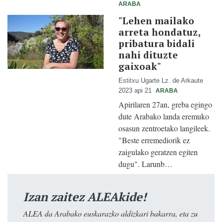
ARABA
"Lehen mailako
arreta hondatuz,
pribatura bidali
nahi dituzte
gaixoak"
Estitxu Ugarte Lz. de Arkaute
2023 api 21
ARABA
Apirilaren 27an, greba egingo
dute Arabako landa eremuko
osasun zentroetako langileek.
"Beste erremediorik ez
zaigulako geratzen egiten
dugu". Larunb…
Izan zaitez ALEAkide!
ALEA da Arabako euskarazko aldizkari bakarra, eta zu