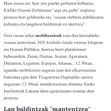
Hain zuzen ere, hori zen gaurko grebaren helburua:
EAEko Osasun Zerbitzuari "argi eta garbi" exijitzea
prozesu hori gelditzeko eta "osasun zerbitzu publikoaren
kalitatea eta langileen baldintzak ez okertzea".
mobilizazioak
Goiz osoan zehar
izan dira herrialdeko
osasun zentroetan,
SOS Arabako landa eremua
lelopean
eta Osasun Publikoa Aurrera herri plataformen
babesarekin: Zuian, Ozetan, Araian, Agurainen,
Dulantzin, Legution, Espejon, Añanan... 12:30ean,
eguneko mobilizazio nagusia izan den elkarretaratze
bateratua egin dute Txagorritxu Ospitaleko sarrera
nagusian; 13:30ean, manifestazioan abiatuta, Eusko
Jaurlaritzak Lakuan duen egoitzaraino eraman dute
protesta.
Lan baldintzak "mantentzea"