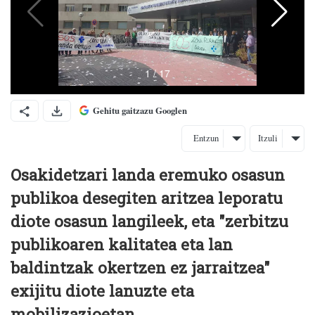
Gehitu gaitzazu Googlen
Entzun
Itzuli
Osakidetzari landa eremuko osasun
publikoa desegiten aritzea leporatu
diote osasun langileek, eta "zerbitzu
publikoaren kalitatea eta lan
baldintzak okertzen ez jarraitzea"
exijitu diote lanuzte eta
mobilizazioetan.