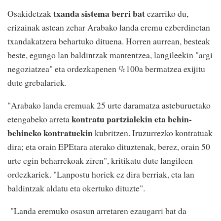
txanda sistema berri bat
Osakidetzak
ezarriko du,
erizainak astean zehar Arabako landa eremu ezberdinetan
txandakatzera behartuko dituena. Horren aurrean, besteak
beste, egungo lan baldintzak mantentzea, langileekin "argi
negoziatzea" eta ordezkapenen %100a bermatzea exijitu
dute grebalariek.
"Arabako landa eremuak 25 urte daramatza asteburuetako
kontratu partzialekin eta behin-
etengabeko arreta
behineko kontratuekin
kubritzen. Iruzurrezko kontratuak
dira; eta orain EPEtara aterako dituztenak, berez, orain 50
urte egin beharrekoak ziren", kritikatu dute langileen
ordezkariek. "Lanpostu horiek ez dira berriak, eta lan
baldintzak aldatu eta okertuko dituzte".
"Landa eremuko osasun arretaren ezaugarri bat da