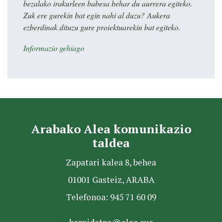
bezalako irakurleen babesa behar du aurrera egiteko.
Zuk ere gurekin bat egin nahi al duzu? Aukera
ezberdinak dituzu gure proiektuarekin bat egiteko.
Informazio gehiago
Arabako Alea komunikazio
taldea
Zapatari kalea 8, behea
01001 Gasteiz, ARABA
Telefonoa: 945 71 60 09