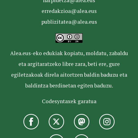
harpidetza@alea.eus
erredakzioa@alea.eus
publizitatea@alea.eus
Alea.eus-eko edukiak kopiatu, moldatu, zabaldu
eta argitaratzeko libre zara, beti ere, gure
egiletzakoak direla aitortzen baldin baduzu eta
baldintza berdinetan egiten baduzu.
Codesyntaxek garatua