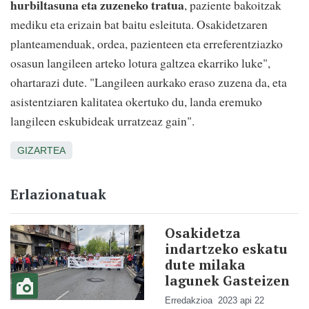
hurbiltasuna eta zuzeneko tratua
, paziente bakoitzak
mediku eta erizain bat baitu esleituta. Osakidetzaren
planteamenduak, ordea, pazienteen eta erreferentziazko
osasun langileen arteko lotura galtzea ekarriko luke",
ohartarazi dute. "Langileen aurkako eraso zuzena da, eta
asistentziaren kalitatea okertuko du, landa eremuko
langileen eskubideak urratzeaz gain".
GIZARTEA
Erlazionatuak
Osakidetza
indartzeko eskatu
dute milaka
lagunek Gasteizen
Erredakzioa
2023 api 22