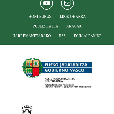
HONI BURUZ
LEGE OHARRA
PUBLIZITATEA
ARAUAK
HARREMANETARAKO
RSS
EGIN ALEAKIDE