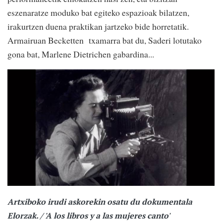
eszenaratze moduko bat egiteko espazioak bilatzen,
irakurtzen duena praktikan jartzeko bide horretatik.
Armairuan Becketten
txamarra bat du, Saderi lotutako
gona bat, Marlene Dietrichen gabardina...
Artxiboko irudi askorekin osatu du dokumentala
Elorzak. / 'A los libros y a las mujeres canto'