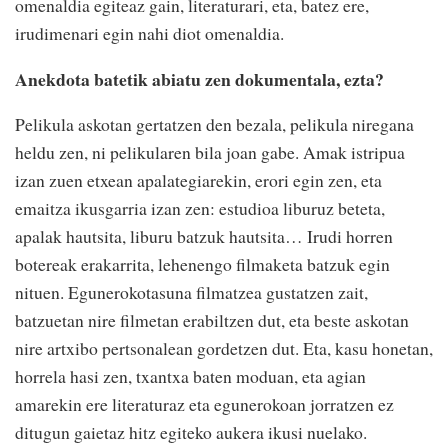
omenaldia egiteaz gain, literaturari, eta, batez ere,
irudimenari egin nahi diot omenaldia.
Anekdota batetik abiatu zen dokumentala, ezta?
Pelikula askotan gertatzen den bezala, pelikula niregana
heldu zen, ni pelikularen bila joan gabe. Amak istripua
izan zuen etxean apalategiarekin, erori egin zen, eta
emaitza ikusgarria izan zen: estudioa liburuz beteta,
apalak hautsita, liburu batzuk hautsita… Irudi horren
botereak erakarrita, lehenengo filmaketa batzuk egin
nituen. Egunerokotasuna filmatzea gustatzen zait,
batzuetan nire filmetan erabiltzen dut, eta beste askotan
nire artxibo pertsonalean gordetzen dut. Eta, kasu honetan,
horrela hasi zen, txantxa baten moduan, eta agian
amarekin ere literaturaz eta egunerokoan jorratzen ez
ditugun gaietaz hitz egiteko aukera ikusi nuelako.