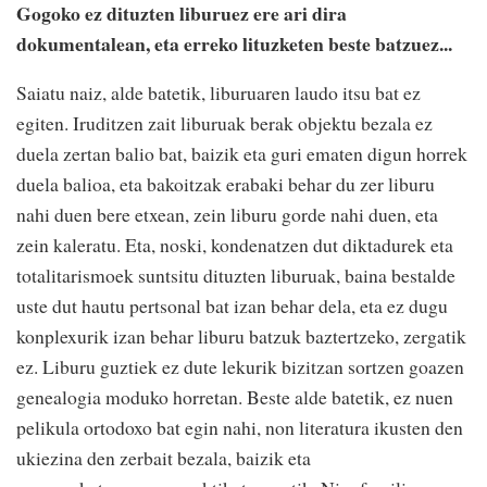
Gogoko ez dituzten liburuez ere ari dira
dokumentalean, eta erreko lituzketen beste batzuez...
Saiatu naiz, alde batetik, liburuaren laudo itsu bat ez
egiten. Iruditzen zait liburuak berak objektu bezala ez
duela zertan balio bat, baizik eta guri ematen digun horrek
duela balioa, eta bakoitzak erabaki behar du zer liburu
nahi duen bere etxean, zein liburu gorde nahi duen, eta
zein kaleratu. Eta, noski, kondenatzen dut diktadurek eta
totalitarismoek suntsitu dituzten liburuak, baina bestalde
uste dut hautu pertsonal bat izan behar dela, eta ez dugu
konplexurik izan behar liburu batzuk baztertzeko, zergatik
ez. Liburu guztiek ez dute lekurik bizitzan sortzen goazen
genealogia moduko horretan. Beste alde batetik, ez nuen
pelikula ortodoxo bat egin nahi, non literatura ikusten den
ukiezina den zerbait bezala, baizik eta