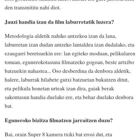
den transmititu nahi diot.
Jauzi handia izan da film laburretatik luzera?
Metodologia aldetik nahiko antzekoa izan da lana,
laburretan izan dudan antzeko lantaldea izan dudalako, eta
ezaugarri beretsuekin ere: lan egiteko moduan, pelikularen
tonuan, egunerokotasuna filmatzeko gogoan, beste artxibo
batzuekin nahastea... Oso desberdina da denbora aldetik,
halere, laburrak hilabete gutxi batzuetan bukatzen ditut,
eta pelikula honetan urteak izan dira, gaiak berak
sakontasun handia duelako ere, eta behar duelako denbora
bat.
Eguneroko bizitza filmatzen jarraitzen duzu?
Bai, orain Super 8 kamera txiki bat erosi dut, eta