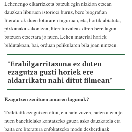
Lehenengo elkarrizketa batzuk egin nizkion etxean
dauzkan liburuen istorioei buruz, bere biografian
literaturak duen loturaren inguruan, eta, hortik abiatuta,
pixkanaka sakontzen, literaturzaleak diren bere lagun
batzuen etxeetara jo nuen. Lehen material horiek
bildutakoan, bai, orduan pelikularen bila joan nintzen.
"Erabilgarritasuna ez duten
ezagutza guzti horiek ere
aldarrikatu nahi ditut filmean"
Ezagutzen zenituen amaren lagunak?
Txikitatik ezagutzen ditut, eta hain zuzen, haien atean jo
nuen banekielako kontatzeko gauza asko dauzkatela eta
baita ere literatura enfokatzeko modu desberdinak