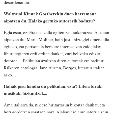
desordenatuta.
Waltraud Kirstek Goetherekin duen harremana
aipatzen du. Halako gertuko autorerik baduzu?
Egia esan, ez. Eta oso zaila egiten zait aukeratzea. Askotan
aipatzen dut Maria Moliner, hain justu hiztegiei omenaldia
egiteko, eta pertsonaia bera ere interesatzen zaidalako;
liburutegiaren erdi erdian daukat, zuri beltzeko edizio
dotorea… Pelikulan azaltzen diren autoreak ere baditut:
Rilkeren antologia, Jane Austen, Borges, literatur italiar
asko…
Italiak pisu handia du pelikulan, ezta? Literaturak,
musikak, hizkuntzak...
Ama italiarra da, nik ere hiritartasun bikoitza daukat, eta
hori gordetzen saiatzen naiz. Alabari ere gure jatorria zein