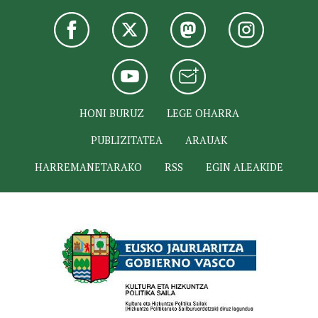
HONI BURUZ
LEGE OHARRA
PUBLIZITATEA
ARAUAK
HARREMANETARAKO
RSS
EGIN ALEAKIDE