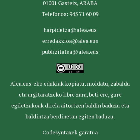
01001 Gasteiz, ARABA
Telefonoa: 945 71 60 09
harpidetza@alea.eus
erredakzioa@alea.eus
publizitatea@alea.eus
Alea.eus-eko edukiak kopiatu, moldatu, zabaldu
eta argitaratzeko libre zara, beti ere, gure
egiletzakoak direla aitortzen baldin baduzu eta
baldintza berdinetan egiten baduzu.
Codesyntaxek garatua