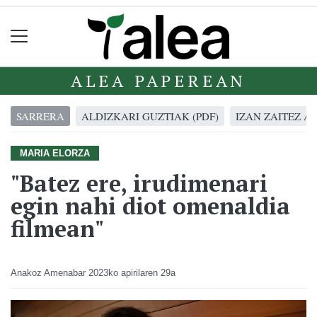
ALEA PAPEREAN
SARRERA
ALDIZKARI GUZTIAK (PDF)
IZAN ZAITEZ A
MARIA ELORZA
"Batez ere, irudimenari
egin nahi diot omenaldia
filmean"
Anakoz Amenabar
2023ko apirilaren 29a