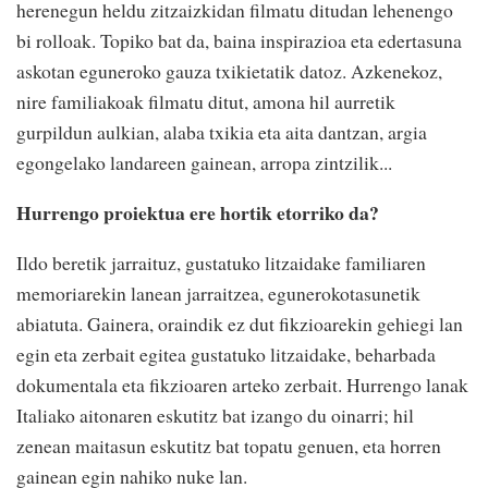
herenegun heldu zitzaizkidan filmatu ditudan lehenengo
bi rolloak. Topiko bat da, baina inspirazioa eta edertasuna
askotan eguneroko gauza txikietatik datoz. Azkenekoz,
nire familiakoak filmatu ditut, amona hil aurretik
gurpildun aulkian, alaba txikia eta aita dantzan, argia
egongelako landareen gainean, arropa zintzilik...
Hurrengo proiektua ere hortik etorriko da?
Ildo beretik jarraituz, gustatuko litzaidake familiaren
memoriarekin lanean jarraitzea, egunerokotasunetik
abiatuta. Gainera, oraindik ez dut fikzioarekin gehiegi lan
egin eta zerbait egitea gustatuko litzaidake, beharbada
dokumentala eta fikzioaren arteko zerbait. Hurrengo lanak
Italiako aitonaren eskutitz bat izango du oinarri; hil
zenean maitasun eskutitz bat topatu genuen, eta horren
gainean egin nahiko nuke lan.