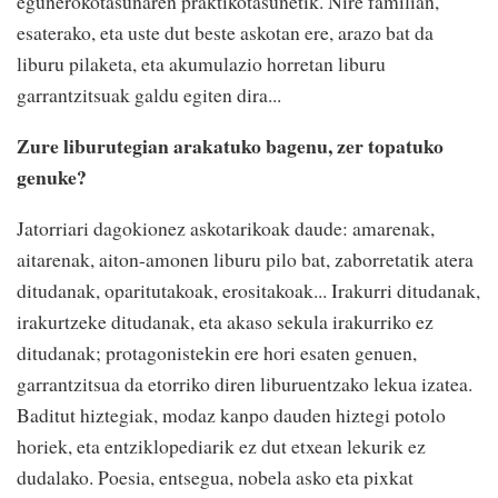
egunerokotasunaren praktikotasunetik. Nire familian,
esaterako, eta uste dut beste askotan ere, arazo bat da
liburu pilaketa, eta akumulazio horretan liburu
garrantzitsuak galdu egiten dira...
Zure liburutegian arakatuko bagenu, zer topatuko
genuke?
Jatorriari dagokionez askotarikoak daude: amarenak,
aitarenak, aiton-amonen liburu pilo bat, zaborretatik atera
ditudanak, oparitutakoak, erositakoak... Irakurri ditudanak,
irakurtzeke ditudanak, eta akaso sekula irakurriko ez
ditudanak; protagonistekin ere hori esaten genuen,
garrantzitsua da etorriko diren liburuentzako lekua izatea.
Baditut hiztegiak, modaz kanpo dauden hiztegi potolo
horiek, eta entziklopediarik ez dut etxean lekurik ez
dudalako. Poesia, entsegua, nobela asko eta pixkat