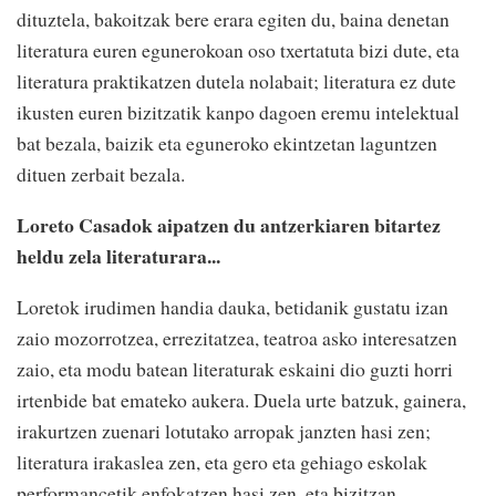
dituztela, bakoitzak bere erara egiten du, baina denetan
literatura euren egunerokoan oso txertatuta bizi dute, eta
literatura praktikatzen dutela nolabait; literatura ez dute
ikusten euren bizitzatik kanpo dagoen eremu intelektual
bat bezala, baizik eta eguneroko ekintzetan laguntzen
dituen zerbait bezala.
Loreto Casadok aipatzen du antzerkiaren bitartez
heldu zela literaturara...
Loretok irudimen handia dauka, betidanik gustatu izan
zaio mozorrotzea, errezitatzea, teatroa asko interesatzen
zaio, eta modu batean literaturak eskaini dio guzti horri
irtenbide bat emateko aukera. Duela urte batzuk, gainera,
irakurtzen zuenari lotutako arropak janzten hasi zen;
literatura irakaslea zen, eta gero eta gehiago eskolak
performancetik enfokatzen hasi zen, eta bizitzan