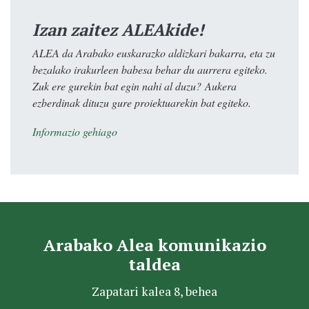
Izan zaitez ALEAkide!
ALEA da Arabako euskarazko aldizkari bakarra, eta zu
bezalako irakurleen babesa behar du aurrera egiteko.
Zuk ere gurekin bat egin nahi al duzu? Aukera
ezberdinak dituzu gure proiektuarekin bat egiteko.
Informazio gehiago
Arabako Alea komunikazio
taldea
Zapatari kalea 8, behea