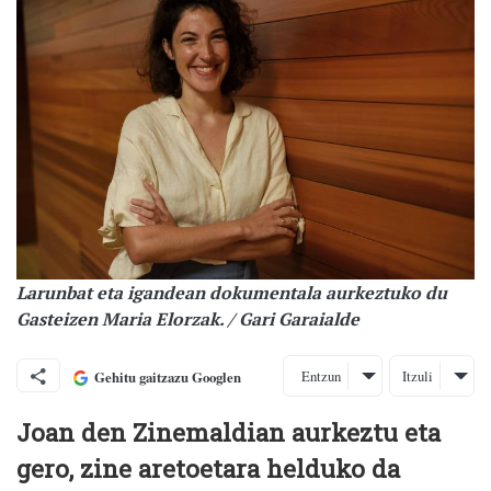
Larunbat eta igandean dokumentala aurkeztuko du
Gasteizen Maria Elorzak. / Gari Garaialde
Entzun
Itzuli
Gehitu gaitzazu Googlen
Joan den Zinemaldian aurkeztu eta
gero, zine aretoetara helduko da