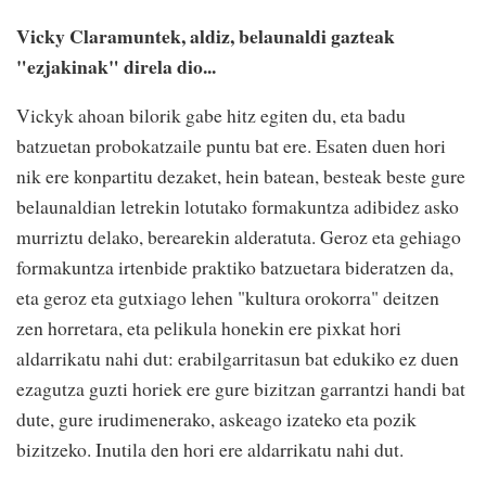
Vicky Claramuntek, aldiz, belaunaldi gazteak
"ezjakinak" direla dio...
Vickyk ahoan bilorik gabe hitz egiten du, eta badu
batzuetan probokatzaile puntu bat ere. Esaten duen hori
nik ere konpartitu dezaket, hein batean, besteak beste gure
belaunaldian letrekin lotutako formakuntza adibidez asko
murriztu delako, berearekin alderatuta. Geroz eta gehiago
formakuntza irtenbide praktiko batzuetara bideratzen da,
eta geroz eta gutxiago lehen "kultura orokorra" deitzen
zen horretara, eta pelikula honekin ere pixkat hori
aldarrikatu nahi dut: erabilgarritasun bat edukiko ez duen
ezagutza guzti horiek ere gure bizitzan garrantzi handi bat
dute, gure irudimenerako, askeago izateko eta pozik
bizitzeko. Inutila den hori ere aldarrikatu nahi dut.