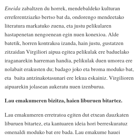
Eneida
zabaltzen du horrek, mendebaldeko kulturan
erreferentziazko bertso bat da, ondorengo mendeetako
literatura markatuko zuena, eta justu pelikularen
hastapenetan nengoenean egin nuen konexioa. Alde
batetik, horren kontrakoa izanda, hain justu, gustatzen
zitzaidan Virgiliori aipua egitea pelikulak ere baduelako
iraganarekin harreman handia, pelikulak duen umorea ere
nolabait erakusten du; badago joko eta broma moduko bat,
eta
baita antzinakotasunari ere lekua eskainiz. Virgilioren
aipuarekin jolasean aukeratu nuen izenburua.
Lau emakumeren bizitza, haien liburuen bitartez.
Lau emakumeren erretratoa egiten dut etxean dauzkaten
liburuen bitartez, eta kantuaren ideia hori berreskuratuz
omenaldi moduko bat ere bada. Lau emakume hauei