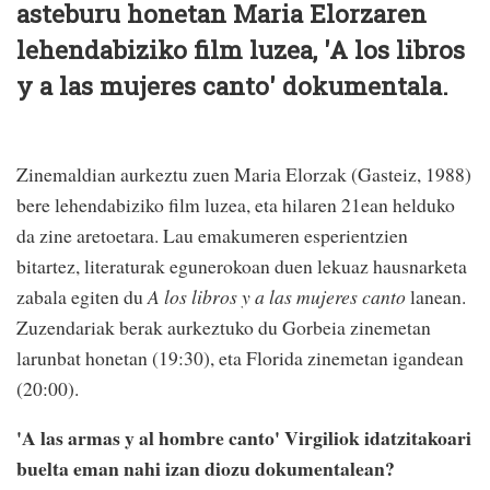
asteburu honetan Maria Elorzaren
lehendabiziko film luzea, 'A los libros
y a las mujeres canto' dokumentala.
Zinemaldian aurkeztu zuen Maria Elorzak (Gasteiz, 1988)
bere lehendabiziko film luzea, eta hilaren 21ean helduko
da zine aretoetara. Lau emakumeren esperientzien
bitartez, literaturak egunerokoan duen lekuaz hausnarketa
zabala egiten du
A los libros y a las mujeres canto
lanean.
Zuzendariak berak aurkeztuko du Gorbeia zinemetan
larunbat honetan (19:30), eta Florida zinemetan igandean
(20:00).
'A las armas y al hombre canto' Virgiliok idatzitakoari
buelta eman nahi izan diozu dokumentalean?