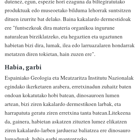
dutenez, egun, espezie hori ezaguna da biltegiratutako
produktuak edo museoetako bilduma lehorrak suntsitzen
dituen izurrite bat delako. Baina kakalardo dermestidoak
ere "funtsezkoak dira materia organikoa ingurune
naturalean birziklatzeko, eta hegaztien eta ugaztunen
habietan bizi dira, lumak, ilea edo larruazalaren hondarrak
metatzen diren tokietan, hain zuzen ere".
Habia, garbi
Espainiako Geologia eta Meatzaritza Institutu Nazionalak
egindako ikerketaren arabera, erretxinadun zuhaitz baten
ondoan kokatutako hobi batean, dinosauroen lumen
artean, bizi ziren kakalardo dermestikoen larbak, eta
harrapatuta geratu ziren erretxina tanta batean.Litekeena
da, gainera, habietan askatzen zituzten lumez elikatzen
ziren kakalardo-larben jardueraz baliatzea ere dinosauro
lumadunak, habia garbi mantentzeko.