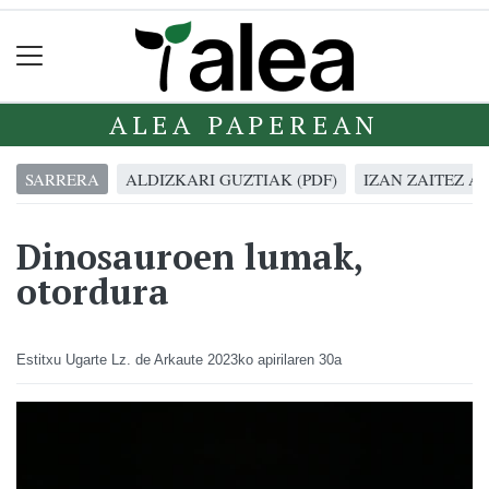
ALEA PAPEREAN
SARRERA
ALDIZKARI GUZTIAK (PDF)
IZAN ZAITEZ A
Dinosauroen lumak,
otordura
Estitxu Ugarte Lz. de Arkaute
2023ko apirilaren 30a