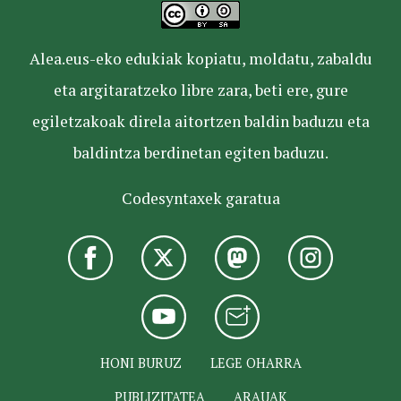
Alea.eus-eko edukiak kopiatu, moldatu, zabaldu
eta argitaratzeko libre zara, beti ere, gure
egiletzakoak direla aitortzen baldin baduzu eta
baldintza berdinetan egiten baduzu.
Codesyntaxek garatua
HONI BURUZ
LEGE OHARRA
PUBLIZITATEA
ARAUAK