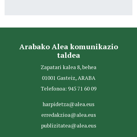
Arabako Alea komunikazio
taldea
Zapatari kalea 8, behea
01001 Gasteiz, ARABA
Telefonoa: 945 71 60 09
harpidetza@alea.eus
erredakzioa@alea.eus
publizitatea@alea.eus