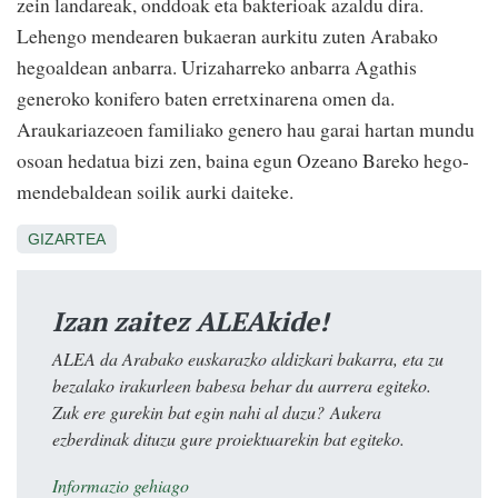
zein landareak, onddoak eta bakterioak azaldu dira.
Lehengo mendearen bukaeran aurkitu zuten Arabako
hegoaldean anbarra. Urizaharreko anbarra Agathis
generoko konifero baten erretxinarena omen da.
Araukariazeoen familiako genero hau garai hartan mundu
osoan hedatua bizi zen, baina egun Ozeano Bareko hego-
mendebaldean soilik aurki daiteke.
GIZARTEA
Izan zaitez ALEAkide!
ALEA da Arabako euskarazko aldizkari bakarra, eta zu
bezalako irakurleen babesa behar du aurrera egiteko.
Zuk ere gurekin bat egin nahi al duzu? Aukera
ezberdinak dituzu gure proiektuarekin bat egiteko.
Informazio gehiago