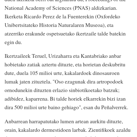
National Academy of Sciences (PNAS) aldizkarian.
Ikerketa Ricardo Perez de la Fuenterekin (Oxfordeko
Unibertsitateko Historia Naturalaren Museoa), eta
atzerriko erakunde ospetsuetako ikertzaile talde batekin
egin du.
Ikertzaileek Teruel, Urizaharra eta Kantabriako anbar
hobietako zatiak aztertu dituzte, eta horietan deskubritu
dute, duela 105 milioi urte, kakalardoek dinosauroen
lumak jaten zituztela. "Oso ezagunak dira artropodoek
ornodunekin dituzten erlazio sinbiotikoetako batzuk;
adibidez, kaparrena. Bi talde horiek elkarrekin bizi izan
dira 500 milioi urte baino gehiago", esan du Peñalverrek.
Anbarrean harrapatutako lumen artean aurkitu dituzte,
orain, kakalardo dermestidoen larbak. Zientifikoek azaldu