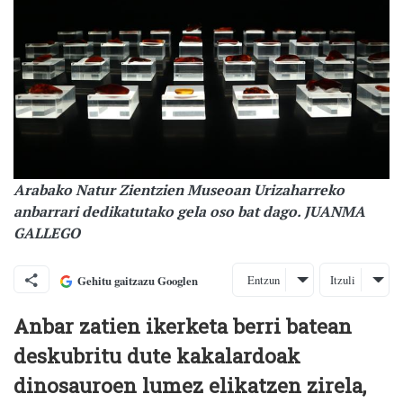
Arabako Natur Zientzien Museoan Urizaharreko
anbarrari dedikatutako gela oso bat dago. JUANMA
GALLEGO
Entzun
Itzuli
Gehitu gaitzazu Googlen
Anbar zatien ikerketa berri batean
deskubritu dute kakalardoak
dinosauroen lumez elikatzen zirela,