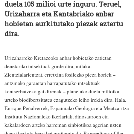
duela 105 milioi urte inguru. Teruel,
Urizaharra eta Kantabriako anbar
hobietan aurkitutako piezak aztertu
dira.
Urizaharreko Kretazeoko anbar hobietako zatietan
denetariko intsektuak gorde dira, milaka.
Zientzialarientzat, erretxina fosilezko pieza horiek –
antzinako garaietan harrapatutako intsektuak
kontserbatzeko gai direnak – planetako duela milioika
urteko biodibertsitatea ezagutzeko leiho irekia dira. Hala,
Enrique Peñalverrek, Espainiako Geologia eta Meatzaritza
Institutu Nazionaleko ikerlariak, dinosauroen eta
kakalardoen arteko harreman sinbiotikoa agerian uzten
duen ikerketa berri bat argitaratu du, Proceedings of the