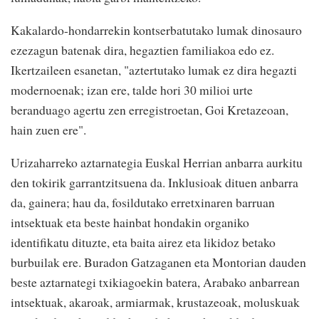
Kakalardo-hondarrekin kontserbatutako lumak dinosauro
ezezagun batenak dira, hegaztien familiakoa edo ez.
Ikertzaileen esanetan, "aztertutako lumak ez dira hegazti
modernoenak; izan ere, talde hori 30 milioi urte
beranduago agertu zen erregistroetan, Goi Kretazeoan,
hain zuen ere".
Urizaharreko aztarnategia Euskal Herrian anbarra aurkitu
den tokirik garrantzitsuena da. Inklusioak dituen anbarra
da, gainera; hau da, fosildutako erretxinaren barruan
intsektuak eta beste hainbat hondakin organiko
identifikatu dituzte, eta baita airez eta likidoz betako
burbuilak ere. Buradon Gatzaganen eta Montorian dauden
beste aztarnategi txikiagoekin batera, Arabako anbarrean
intsektuak, akaroak, armiarmak, krustazeoak, moluskuak