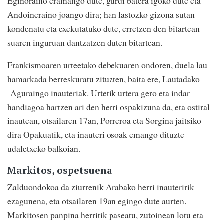
Eginoraino eramango dute, gurdi batera igoko dute eta
Andoineraino joango dira; han lastozko gizona sutan
kondenatu eta exekutatuko dute, erretzen den bitartean
suaren inguruan dantzatzen duten bitartean.
Frankismoaren urteetako debekuaren ondoren, duela lau
hamarkada berreskuratu zituzten, baita ere, Lautadako
Aguraingo inauteriak. Urtetik urtera gero eta indar
handiagoa hartzen ari den herri ospakizuna da, eta ostiral
inautean, otsailaren 17an, Porreroa eta Sorgina jaitsiko
dira Opakuatik, eta inauteri osoak emango dituzte
udaletxeko balkoian.
Markitos, ospetsuena
Zalduondokoa da ziurrenik Arabako herri inauteririk
ezagunena, eta otsailaren 19an egingo dute aurten.
Markitosen panpina herritik paseatu, zutoinean lotu eta