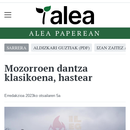
ALEA PAPEREAN
SARRERA
ALDIZKARI GUZTIAK (PDF)
IZAN ZAITEZ A
Mozorroen dantza
klasikoena, hastear
Erredakzioa
2023ko otsailaren 5a