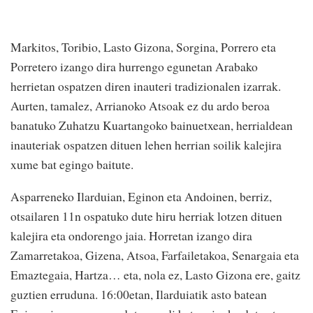
Markitos, Toribio, Lasto Gizona, Sorgina, Porrero eta
Porretero izango dira hurrengo egunetan Arabako
herrietan ospatzen diren inauteri tradizionalen izarrak.
Aurten, tamalez, Arrianoko Atsoak ez du ardo beroa
banatuko Zuhatzu Kuartangoko bainuetxean, herrialdean
inauteriak ospatzen dituen lehen herrian soilik kalejira
xume bat egingo baitute.
Asparreneko Ilarduian, Eginon eta Andoinen, berriz,
otsailaren 11n ospatuko dute hiru herriak lotzen dituen
kalejira eta ondorengo jaia. Horretan izango dira
Zamarretakoa, Gizena, Atsoa, Farfailetakoa, Senargaia eta
Emaztegaia, Hartza… eta, nola ez, Lasto Gizona ere, gaitz
guztien erruduna. 16:00etan, Ilarduiatik asto batean