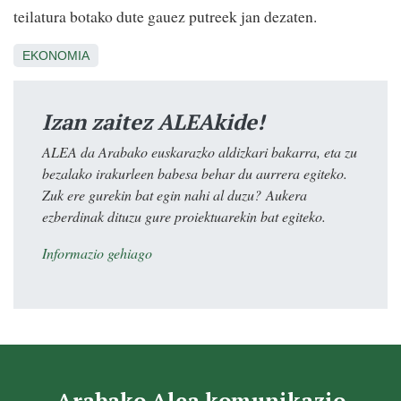
teilatura botako dute gauez putreek jan dezaten.
EKONOMIA
Izan zaitez ALEAkide!
ALEA da Arabako euskarazko aldizkari bakarra, eta zu
bezalako irakurleen babesa behar du aurrera egiteko.
Zuk ere gurekin bat egin nahi al duzu? Aukera
ezberdinak dituzu gure proiektuarekin bat egiteko.
Informazio gehiago
Arabako Alea komunikazio