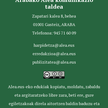
taldea
Zapatari kalea 8, behea
01001 Gasteiz, ARABA
Telefonoa: 945 71 60 09
harpidetza@alea.eus
erredakzioa@alea.eus
publizitatea@alea.eus
Alea.eus-eko edukiak kopiatu, moldatu, zabaldu
eta argitaratzeko libre zara, beti ere, gure
egiletzakoak direla aitortzen baldin baduzu eta