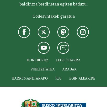
baldintza berdinetan egiten baduzu.
Codesyntaxek garatua
HONI BURUZ
LEGE OHARRA
PUBLIZITATEA
ARAUAK
HARREMANETARAKO
RSS
EGIN ALEAKIDE