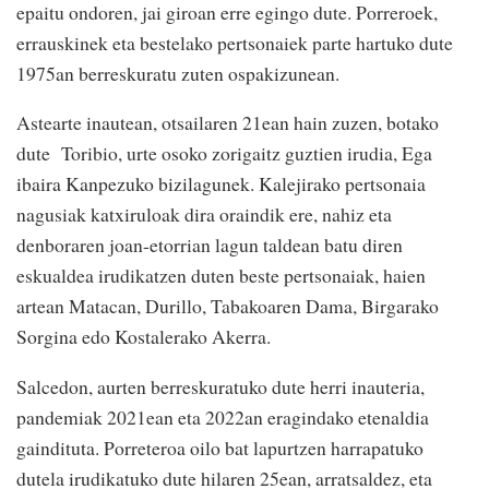
epaitu ondoren, jai giroan erre egingo dute. Porreroek,
errauskinek eta bestelako pertsonaiek parte hartuko dute
1975an berreskuratu zuten ospakizunean.
Astearte inautean, otsailaren 21ean hain zuzen, botako
dute Toribio, urte osoko zorigaitz guztien irudia, Ega
ibaira Kanpezuko bizilagunek. Kalejirako pertsonaia
nagusiak katxiruloak dira oraindik ere, nahiz eta
denboraren joan-etorrian lagun taldean batu diren
eskualdea irudikatzen duten beste pertsonaiak, haien
artean Matacan, Durillo, Tabakoaren Dama, Birgarako
Sorgina edo Kostalerako Akerra.
Salcedon, aurten berreskuratuko dute herri inauteria,
pandemiak 2021ean eta 2022an eragindako etenaldia
gaindituta. Porreteroa oilo bat lapurtzen harrapatuko
dutela irudikatuko dute hilaren 25ean, arratsaldez, eta