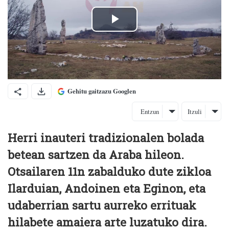
Gehitu gaitzazu Googlen
Entzun
Itzuli
Herri inauteri tradizionalen bolada
betean sartzen da Araba hileon.
Otsailaren 11n zabalduko dute zikloa
Ilarduian, Andoinen eta Eginon, eta
udaberrian sartu aurreko errituak
hilabete amaiera arte luzatuko dira.