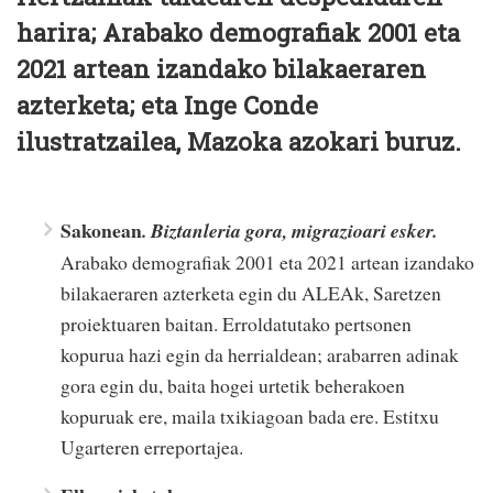
harira; Arabako demografiak 2001 eta
2021 artean izandako bilakaeraren
azterketa; eta Inge Conde
ilustratzailea, Mazoka azokari buruz.
Sakonean
.
Biztanleria gora, migrazioari esker.
Arabako demografiak 2001 eta 2021 artean izandako
bilakaeraren azterketa egin du ALEAk, Saretzen
proiektuaren baitan. Erroldatutako pertsonen
kopurua hazi egin da herrialdean; arabarren adinak
gora egin du, baita hogei urtetik beherakoen
kopuruak ere, maila txikiagoan bada ere. Estitxu
Ugarteren erreportajea.