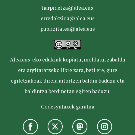
harpidetza@alea.eus
erredakzioa@alea.eus
publizitatea@alea.eus
Alea.eus-eko edukiak kopiatu, moldatu, zabaldu
eta argitaratzeko libre zara, beti ere, gure
egiletzakoak direla aitortzen baldin baduzu eta
baldintza berdinetan egiten baduzu.
Codesyntaxek garatua