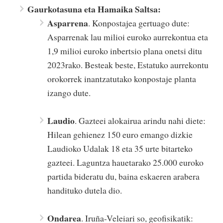
Gaurkotasuna eta Hamaika Saltsa:
Asparrena
. Konpostajea gertuago dute:
Asparrenak lau milioi euroko aurrekontua eta
1,9 milioi euroko inbertsio plana onetsi ditu
2023rako. Besteak beste, Estatuko aurrekontu
orokorrek inantzatutako konpostaje planta
izango dute.
Laudio
. Gazteei alokairua arindu nahi diete:
Hilean gehienez 150 euro emango dizkie
Laudioko Udalak 18 eta 35 urte bitarteko
gazteei. Laguntza hauetarako 25.000 euroko
partida bideratu du, baina eskaeren arabera
handituko dutela dio.
Ondarea
. Iruña-Veleiari so, geofisikatik: