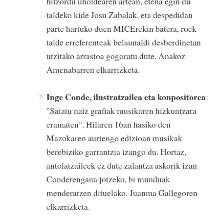
hitzordu uholdearen artean, etena egin du
taldeko kide Josu Zabalak, eta despedidan
parte hartuko duen MICErekin batera, rock
talde erreferenteak belaunaldi desberdinetan
utzitako arrastoa gogoratu dute. Anakoz
Amenabarren elkarrizketa.
Inge Conde, ilustratzailea eta konpositorea
:
"Saiatu naiz grafiak musikaren hizkuntzara
eramaten". Hilaren 16an hasiko den
Mazokaren aurtengo edizioan musikak
berebiziko garrantzia izango du. Hortaz,
antolatzaileek ez dute zalantza askorik izan
Conderengana jotzeko, bi munduak
menderatzen dituelako. Juanma Gallegoren
elkarrizketa.