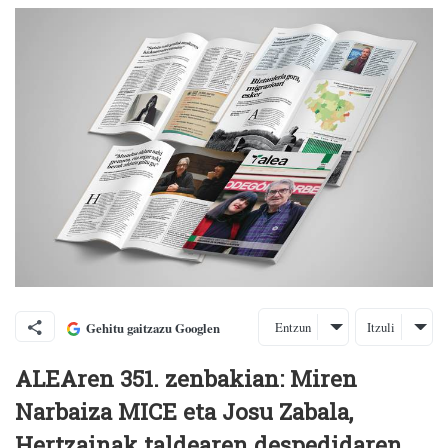
Entzun
Itzuli
Gehitu gaitzazu Googlen
ALEAren 351. zenbakian: Miren
Narbaiza MICE eta Josu Zabala,
Hertzainak taldearen despedidaren