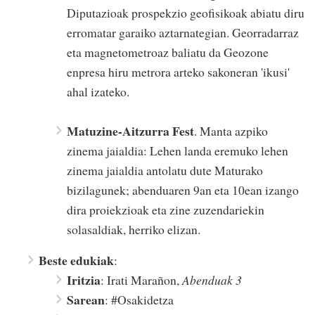
Diputazioak prospekzio geofisikoak abiatu diru
erromatar garaiko aztarnategian. Georradarraz
eta magnetometroaz baliatu da Geozone
enpresa hiru metrora arteko sakoneran 'ikusi'
ahal izateko.
Matuzine-Aitzurra Fest
. Manta azpiko
zinema jaialdia: Lehen landa eremuko lehen
zinema jaialdia antolatu dute Maturako
bizilagunek; abenduaren 9an eta 10ean izango
dira proiekzioak eta zine zuzendariekin
solasaldiak, herriko elizan.
Beste edukiak
:
Iritzia
: Irati Marañon,
Abenduak 3
Sarean
: #Osakidetza