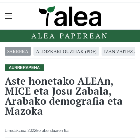
ALEA PAPEREAN
SARRERA
ALDIZKARI GUZTIAK (PDF)
IZAN ZAITEZ A
AURRERAPENA
Aste honetako ALEAn,
MICE eta Josu Zabala,
Arabako demografia eta
Mazoka
Erredakzioa
2022ko abenduaren 9a