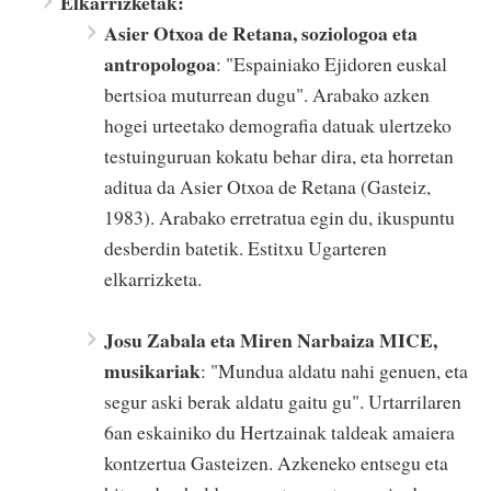
Elkarrizketak:
Asier Otxoa de Retana, soziologoa eta
antropologoa
: "Espainiako Ejidoren euskal
bertsioa muturrean dugu". Arabako azken
hogei urteetako demografia datuak ulertzeko
testuinguruan kokatu behar dira, eta horretan
aditua da Asier Otxoa de Retana (Gasteiz,
1983). Arabako erretratua egin du, ikuspuntu
desberdin batetik. Estitxu Ugarteren
elkarrizketa.
Josu Zabala eta Miren Narbaiza MICE,
musikariak
: "Mundua aldatu nahi genuen, eta
segur aski berak aldatu gaitu gu". Urtarrilaren
6an eskainiko du Hertzainak taldeak amaiera
kontzertua Gasteizen. Azkeneko entsegu eta