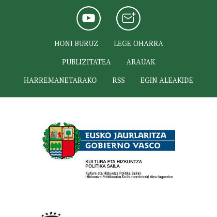
HONI BURUZ
LEGE OHARRA
PUBLIZITATEA
ARAUAK
HARREMANETARAKO
RSS
EGIN ALEAKIDE