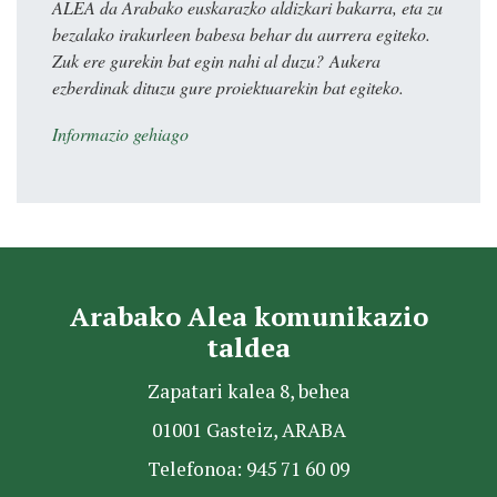
ALEA da Arabako euskarazko aldizkari bakarra, eta zu
bezalako irakurleen babesa behar du aurrera egiteko.
Zuk ere gurekin bat egin nahi al duzu? Aukera
ezberdinak dituzu gure proiektuarekin bat egiteko.
Informazio gehiago
Arabako Alea komunikazio
taldea
Zapatari kalea 8, behea
01001 Gasteiz, ARABA
Telefonoa: 945 71 60 09