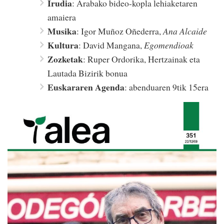
Irudia
: Arabako bideo-kopla lehiaketaren
amaiera
Musika
: Igor Muñoz Oñederra,
Ana Alcaide
Kultura
: David Mangana,
Egomendioak
Zozketak
: Ruper Ordorika, Hertzainak eta
Lautada Bizirik bonua
Euskararen Agenda
: abenduaren 9tik 15era