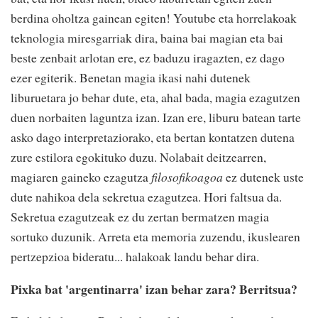
berdina oholtza gainean egiten! Youtube eta horrelakoak
teknologia miresgarriak dira, baina bai magian eta bai
beste zenbait arlotan ere, ez baduzu iragazten, ez dago
ezer egiterik. Benetan magia ikasi nahi dutenek
liburuetara jo behar dute, eta, ahal bada, magia ezagutzen
duen norbaiten laguntza izan. Izan ere, liburu batean tarte
asko dago interpretaziorako, eta bertan kontatzen dutena
zure estilora egokituko duzu. Nolabait deitzearren,
magiaren gaineko ezagutza
filosofikoagoa
ez dutenek uste
dute nahikoa dela sekretua ezagutzea. Hori faltsua da.
Sekretua ezagutzeak ez du zertan bermatzen magia
sortuko duzunik. Arreta eta memoria zuzendu, ikuslearen
pertzepzioa bideratu... halakoak landu behar dira.
Pixka bat 'argentinarra' izan behar zara? Berritsua?