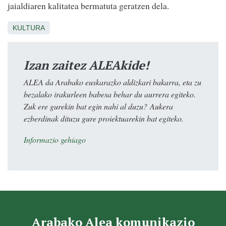
jaialdiaren kalitatea bermatuta geratzen dela.
KULTURA
Izan zaitez ALEAkide!
ALEA da Arabako euskarazko aldizkari bakarra, eta zu
bezalako irakurleen babesa behar du aurrera egiteko.
Zuk ere gurekin bat egin nahi al duzu? Aukera
ezberdinak dituzu gure proiektuarekin bat egiteko.
Informazio gehiago
Arabako Alea komunikazio