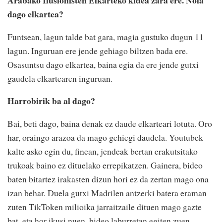
Arabako Ilusionisten Elkarteko kidea zara ere. Nola
dago elkartea?
Funtsean, lagun talde bat gara, magia gustuko dugun 11
lagun. Inguruan ere jende gehiago biltzen bada ere.
Osasuntsu dago elkartea, baina egia da ere jende gutxi
gaudela elkartearen inguruan.
Harrobirik ba al dago?
Bai, beti dago, baina denak ez daude elkarteari lotuta. Oro
har, oraingo arazoa da mago gehiegi daudela. Youtubek
kalte asko egin du, finean, jendeak bertan erakutsitako
trukoak baino ez dituelako errepikatzen. Gainera, bideo
baten bitartez irakasten dizun hori ez da zertan mago ona
izan behar. Duela gutxi Madrilen antzerki batera eraman
zuten TikToken milioika jarraitzaile dituen mago gazte
bat, eta hor ikusi nuen, bideo laburretan egiten zuen