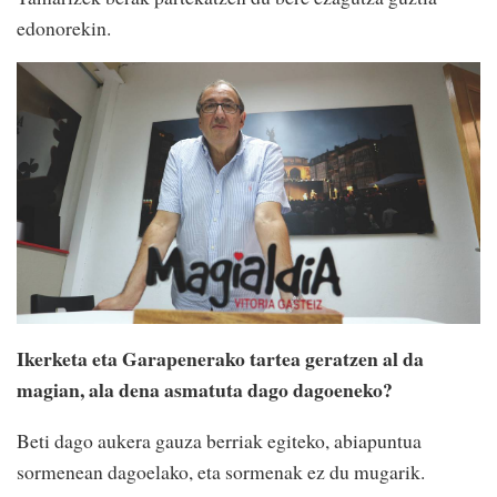
edonorekin.
Ikerketa eta Garapenerako tartea geratzen al da
magian, ala dena asmatuta dago dagoeneko?
Beti dago aukera gauza berriak egiteko, abiapuntua
sormenean dagoelako, eta sormenak ez du mugarik.