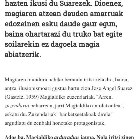
hazten ikusi du Suarezek. Dioenez,
magiaren atzean dauden amarruak
edozeinen esku daude gaur egun,
baina ohartarazi du truko bat egite
soilarekin ez dagoela magia
abiatzerik.
Magiaren mundura nahiko berandu iritsi zela dio, baina,
antza, ilusionismoari gustua hartu zion Jose Angel Suarez
(Gasteiz, 1959) Magialdiko zuzendariak. "Arren,
zuzendaria
beharrean, jarri Magialdiko antolatzailea",
eskatu du. Zuzendariak "banketxeetakoak direla"
argudiatu du zenbaki honetako protagonistak.
Ados ba, Magialdiko
jauna. Nola iritsi zinen
arduradun