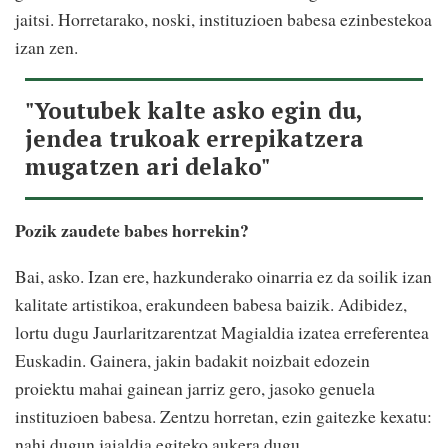
jaitsi. Horretarako, noski, instituzioen babesa ezinbestekoa
izan zen.
"Youtubek kalte asko egin du,
jendea trukoak errepikatzera
mugatzen ari delako"
Pozik zaudete babes horrekin?
Bai, asko. Izan ere, hazkunderako oinarria ez da soilik izan
kalitate artistikoa, erakundeen babesa baizik. Adibidez,
lortu dugu Jaurlaritzarentzat Magialdia izatea erreferentea
Euskadin. Gainera, jakin badakit noizbait edozein
proiektu mahai gainean jarriz gero, jasoko genuela
instituzioen babesa. Zentzu horretan, ezin gaitezke kexatu:
nahi dugun jaialdia egiteko aukera dugu.