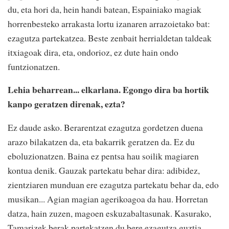
du, eta hori da, hein handi batean, Espainiako magiak
horrenbesteko arrakasta lortu izanaren arrazoietako bat:
ezagutza partekatzea. Beste zenbait herrialdetan taldeak
itxiagoak dira, eta, ondorioz, ez dute hain ondo
funtzionatzen.
Lehia beharrean... elkarlana. Egongo dira ba hortik
kanpo geratzen direnak, ezta?
Ez daude asko. Berarentzat ezagutza gordetzen duena
arazo bilakatzen da, eta bakarrik geratzen da. Ez du
eboluzionatzen. Baina ez pentsa hau soilik magiaren
kontua denik. Gauzak partekatu behar dira: adibidez,
zientziaren munduan ere ezagutza partekatu behar da, edo
musikan... Agian magian agerikoagoa da hau. Horretan
datza, hain zuzen, magoen eskuzabaltasunak. Kasurako,
Tamarizek berak partekatzen du bere ezagutza guztia