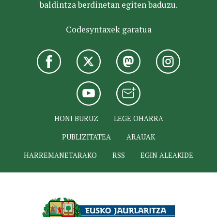
baldintza berdinetan egiten baduzu.
Codesyntaxek garatua
HONI BURUZ
LEGE OHARRA
PUBLIZITATEA
ARAUAK
HARREMANETARAKO
RSS
EGIN ALEAKIDE