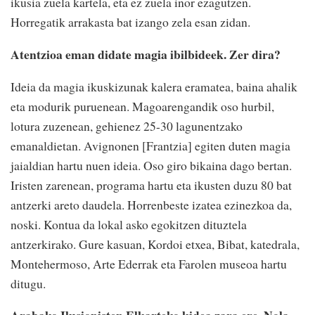
ikusia zuela kartela, eta ez zuela inor ezagutzen.
Horregatik arrakasta bat izango zela esan zidan.
Atentzioa eman didate magia ibilbideek. Zer dira?
Ideia da magia ikuskizunak kalera eramatea, baina ahalik
eta modurik puruenean. Magoarengandik oso hurbil,
lotura zuzenean, gehienez 25-30 lagunentzako
emanaldietan. Avignonen [Frantzia] egiten duten magia
jaialdian hartu nuen ideia. Oso giro bikaina dago bertan.
Iristen zarenean, programa hartu eta ikusten duzu 80 bat
antzerki areto daudela. Horrenbeste izatea ezinezkoa da,
noski. Kontua da lokal asko egokitzen dituztela
antzerkirako. Gure kasuan, Kordoi etxea, Bibat, katedrala,
Montehermoso, Arte Ederrak eta Farolen museoa hartu
ditugu.