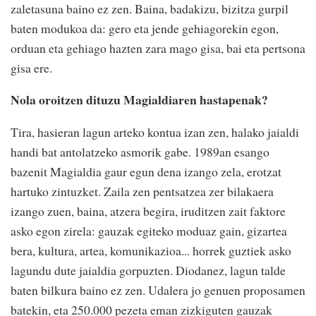
zaletasuna baino ez zen. Baina, badakizu, bizitza gurpil
baten modukoa da: gero eta jende gehiagorekin egon,
orduan eta gehiago hazten zara mago gisa, bai eta pertsona
gisa ere.
Nola oroitzen dituzu Magialdiaren hastapenak?
Tira, hasieran lagun arteko kontua izan zen, halako jaialdi
handi bat antolatzeko asmorik gabe. 1989an esango
bazenit Magialdia gaur egun dena izango zela, erotzat
hartuko zintuzket. Zaila zen pentsatzea zer bilakaera
izango zuen, baina, atzera begira, iruditzen zait faktore
asko egon zirela: gauzak egiteko moduaz gain, gizartea
bera, kultura, artea, komunikazioa... horrek guztiek asko
lagundu dute jaialdia gorpuzten. Diodanez, lagun talde
baten bilkura baino ez zen. Udalera jo genuen proposamen
batekin, eta 250.000 pezeta eman zizkiguten gauzak