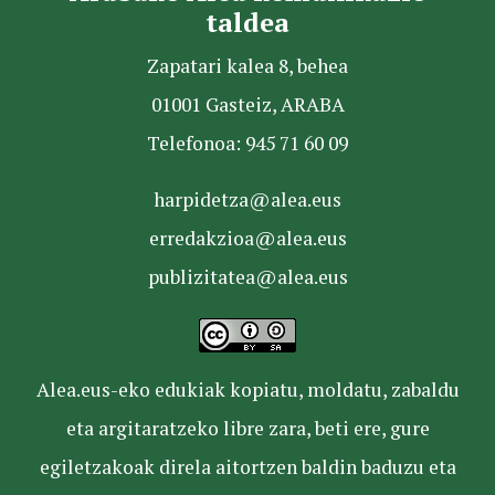
taldea
Zapatari kalea 8, behea
01001 Gasteiz, ARABA
Telefonoa: 945 71 60 09
harpidetza@alea.eus
erredakzioa@alea.eus
publizitatea@alea.eus
Alea.eus-eko edukiak kopiatu, moldatu, zabaldu
eta argitaratzeko libre zara, beti ere, gure
egiletzakoak direla aitortzen baldin baduzu eta