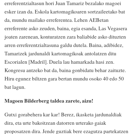
erreferentzialtasun hori Juan Tamariz bezalako magoei
esker izan da. Eskola kartomagikoaren sortzaileetako bat
da, mundu mailako erreferentea. Lehen AEBetan
erreferente asko zeuden, baina, egia esanda, Las Vegasera
joaten zarenean, konturatzen zara baliabide asko dituzten
arren erreferentzialtasuna galdu dutela. Baina, adibidez,
Tamarizek jardunaldi kartomagikoak antolatzen ditu
Escorialen [Madril]. Duela lau hamarkada hasi zen.
Kongresu antzeko bat da, baina gonbidatu behar zaituzte.
Hiru egunez biltzen gara bertan mundu osoko 40 edo 50
bat lagun.
Magoen Bilderberg taldea zarete, aizu!
Gutxi gorabehera kar kar! Berez, ikasketa jardunaldiak
dira, eta urte bakoitzean datorren urterako gaiak
proposatzen dira. Jende guztiak bere ezagutza partekatzen