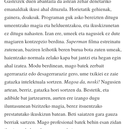
Gasteizek duen abantaila da astean zehar denetariko
emanaldiak ikusi ahal dituzula. Horietatik gehienak,
gainera, doakoak. Programan guk asko bereizten ditugu
umeentzako magia eta helduentzakoa, eta ikuskizunetan
ez ditugu nahasten. Izan ere, umeek eta nagusiek ez dute
magiaren kontzepzio berdina.
Superman
filma estreinatu
zutenean, baziren leihotik beren burua bota zuten umeak,
haientzako normala zelako kapa bat jantzi eta hegan egin
ahal izatea. Modu berdinean, mago batek zerbait
agerraraziz edo desagerraraziz gero, ume txikiei ez zaie
gatazka intelektuala sortzen.
Magoa da, noski!
Nagusien
artean, berriz, gatazka hori sortzen da. Bestetik, eta
adibide bat jartzearren, aurten ere izango dugu
iluntasunean bizitzeko magia, berez itsuentzako
prestatutako ikuskizun batean. Beti saiatzen gara gauza
berriak sartzen. Mago profesional batek behin esan zidan