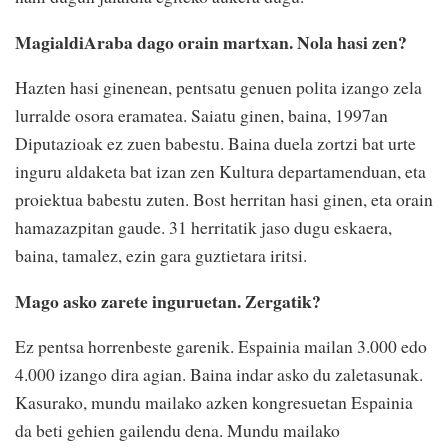
MagialdiAraba dago orain martxan. Nola hasi zen?
Hazten hasi ginenean, pentsatu genuen polita izango zela
lurralde osora eramatea. Saiatu ginen, baina, 1997an
Diputazioak ez zuen babestu. Baina duela zortzi bat urte
inguru aldaketa bat izan zen Kultura departamenduan, eta
proiektua babestu zuten. Bost herritan hasi ginen, eta orain
hamazazpitan gaude. 31 herritatik jaso dugu eskaera,
baina, tamalez, ezin gara guztietara iritsi.
Mago asko zarete inguruetan. Zergatik?
Ez pentsa horrenbeste garenik. Espainia mailan 3.000 edo
4.000 izango dira agian. Baina indar asko du zaletasunak.
Kasurako, mundu mailako azken kongresuetan Espainia
da beti gehien gailendu dena. Mundu mailako