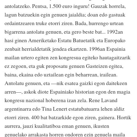
antolatzeko. Pentsa, 1.500 euro inguru! Gauzak horrela,
lagun batzuekin egin genuen jaialdia; doan edo gastuak
ordaintzearen truke etorri ziren. Bada, hurrengo urtean
bigarrena antolatu genuen, eta gero beste bat... 1992an
hasi ginen Ameriketako Estatu Batuetatik eta Europako
zenbait herrialdetatik jendea ekartzen. 1996an Espainia
mailan urtero egiten zen kongresua egiteko hautagaitzarik
ez zegoen, eta guk proposatu genuen Gasteizen egitea,
baina, ekaina edo uztailean egin beharrean, irailean.
Antolatu genuen, eta —nik esatea gaizki egon daitekeen
arren—, askok diote Espainiako historian egon den magia
kongresu nazional hoberena izan zela. Rene Lavand
argentinarra edo Tina Lenert estatubatuarra lehen aldiz
etorri ziren. 400 bat batzarkide egon ziren, gainera. Hortik
aurrera, jauzi kualitatiboa eman genuen, ikusten
genuelako arrakasta horren ondoren ezin genuela maila