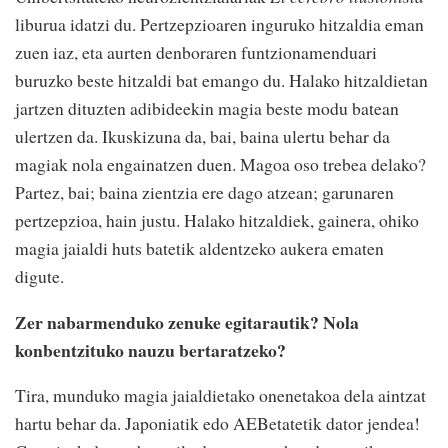
liburua idatzi du. Pertzepzioaren inguruko hitzaldia eman
zuen iaz, eta aurten denboraren funtzionamenduari
buruzko beste hitzaldi bat emango du. Halako hitzaldietan
jartzen dituzten adibideekin magia beste modu batean
ulertzen da. Ikuskizuna da, bai, baina ulertu behar da
magiak nola engainatzen duen. Magoa oso trebea delako?
Partez, bai; baina zientzia ere dago atzean; garunaren
pertzepzioa, hain justu. Halako hitzaldiek, gainera, ohiko
magia jaialdi huts batetik aldentzeko aukera ematen
digute.
Zer nabarmenduko zenuke egitarautik? Nola
konbentzituko nauzu bertaratzeko?
Tira, munduko magia jaialdietako onenetakoa dela aintzat
hartu behar da. Japoniatik edo AEBetatetik dator jendea!