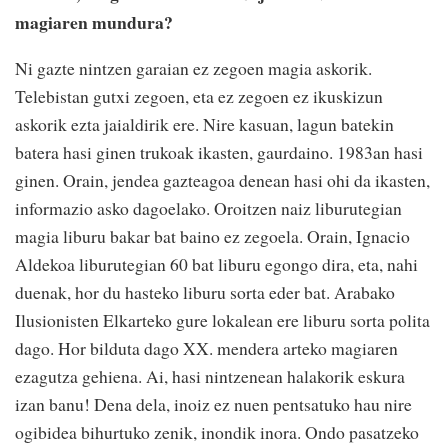
magiaren mundura?
Ni gazte nintzen garaian ez zegoen magia askorik.
Telebistan gutxi zegoen, eta ez zegoen ez ikuskizun
askorik ezta jaialdirik ere. Nire kasuan, lagun batekin
batera hasi ginen trukoak ikasten, gaurdaino. 1983an hasi
ginen. Orain, jendea gazteagoa denean hasi ohi da ikasten,
informazio asko dagoelako. Oroitzen naiz liburutegian
magia liburu bakar bat baino ez zegoela. Orain, Ignacio
Aldekoa liburutegian 60 bat liburu egongo dira, eta, nahi
duenak, hor du hasteko liburu sorta eder bat. Arabako
Ilusionisten Elkarteko gure lokalean ere liburu sorta polita
dago. Hor bilduta dago XX. mendera arteko magiaren
ezagutza gehiena. Ai, hasi nintzenean halakorik eskura
izan banu! Dena dela, inoiz ez nuen pentsatuko hau nire
ogibidea bihurtuko zenik, inondik inora. Ondo pasatzeko