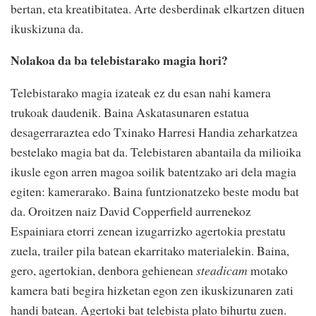
bertan, eta kreatibitatea. Arte desberdinak elkartzen dituen
ikuskizuna da.
Nolakoa da ba telebistarako magia hori?
Telebistarako magia izateak ez du esan nahi kamera
trukoak daudenik. Baina Askatasunaren estatua
desagerraraztea edo Txinako Harresi Handia zeharkatzea
bestelako magia bat da. Telebistaren abantaila da milioika
ikusle egon arren magoa soilik batentzako ari dela magia
egiten: kamerarako. Baina funtzionatzeko beste modu bat
da. Oroitzen naiz David Copperfield aurrenekoz
Espainiara etorri zenean izugarrizko agertokia prestatu
zuela, trailer pila batean ekarritako materialekin. Baina,
gero, agertokian, denbora gehienean
steadicam
motako
kamera bati begira hizketan egon zen ikuskizunaren zati
handi batean. Agertoki bat telebista plato bihurtu zuen.