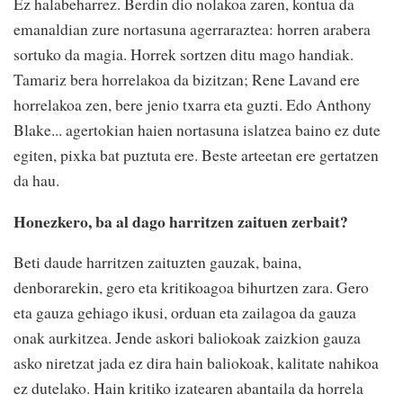
Ez halabeharrez. Berdin dio nolakoa zaren, kontua da
emanaldian zure nortasuna agerraraztea: horren arabera
sortuko da magia. Horrek sortzen ditu mago handiak.
Tamariz bera horrelakoa da bizitzan; Rene Lavand ere
horrelakoa zen, bere jenio txarra eta guzti. Edo Anthony
Blake... agertokian haien nortasuna islatzea baino ez dute
egiten, pixka bat puztuta ere. Beste arteetan ere gertatzen
da hau.
Honezkero, ba al dago harritzen zaituen zerbait?
Beti daude harritzen zaituzten gauzak, baina,
denborarekin, gero eta kritikoagoa bihurtzen zara. Gero
eta gauza gehiago ikusi, orduan eta zailagoa da gauza
onak aurkitzea. Jende askori baliokoak zaizkion gauza
asko niretzat jada ez dira hain baliokoak, kalitate nahikoa
ez dutelako. Hain kritiko izatearen abantaila da horrela