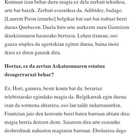
Kontuan izan behar duzu magia ez dela zerbait teknikoa,
arte bat baizik. Zerbait eszenikoa da. Adibidez, badago
[Laurent Piron izeneko] belgikar bat sari bat irabazi berri
duena Quebecen. Duela hiru urte aurkeztu zuen Gasteizen
ikuskizunaren hasierako bertsioa. Lehen itxuran, oso
gauza sinplea da agertokian egiten duena, baina inoiz
ikusi ez diren gauzak dira.
Hortaz, ez da zertan Askatasunaren estatua
desagerrarazi behar?
Ez. Hori, gainera, beste kontu bat da: berariaz
telebistarako egindako magia da. Belgikarrak egin duena
izan da sormena abiatzea, oso lan talde indartsuarekin.
Frantzian jaio den korronte berri baten barruan abiatu dira:
magia berria deitzen diote. Saiatzen dira arte eszeniko
desberdinak nahasten magiaren barruan. Eboluzioa dago