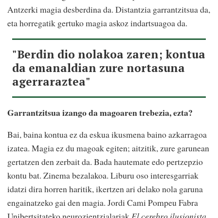
Antzerki magia desberdina da. Distantzia garrantzitsua da,
eta horregatik gertuko magia askoz indartsuagoa da.
"Berdin dio nolakoa zaren; kontua
da emanaldian zure nortasuna
agerraraztea"
Garrantzitsua izango da magoaren trebezia, ezta?
Bai, baina kontua ez da eskua ikusmena baino azkarragoa
izatea. Magia ez du magoak egiten; aitzitik, zure garunean
gertatzen den zerbait da. Bada hautemate edo pertzepzio
kontu bat. Zinema bezalakoa. Liburu oso interesgarriak
idatzi dira horren haritik, ikertzen ari delako nola garuna
engainatzeko gai den magia. Jordi Cami Pompeu Fabra
Unibertsitateko neurozientzialariak
El cerebro ilusionista