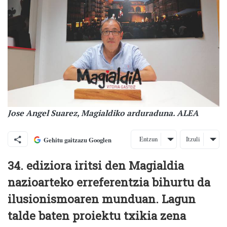
Jose Angel Suarez, Magialdiko arduraduna. ALEA
Entzun
Itzuli
Gehitu gaitzazu Googlen
34. ediziora iritsi den Magialdia
nazioarteko erreferentzia bihurtu da
ilusionismoaren munduan. Lagun
talde baten proiektu txikia zena