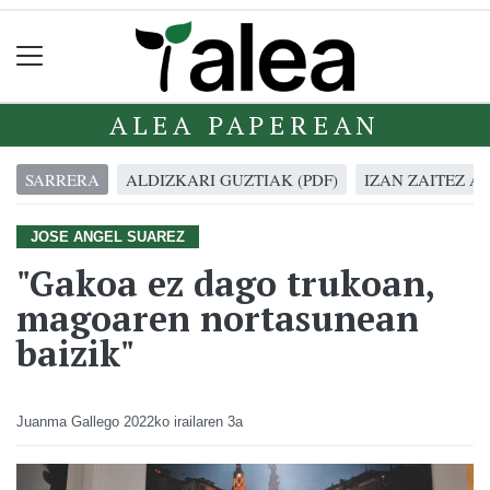
ALEA PAPEREAN
SARRERA
ALDIZKARI GUZTIAK (PDF)
IZAN ZAITEZ A
JOSE ANGEL SUAREZ
"Gakoa ez dago trukoan,
magoaren nortasunean
baizik"
Juanma Gallego
2022ko irailaren 3a