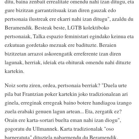
ditu, baina zenbait errealitate omendu nahi izan ditugu, eta
gure bizitzan garrantzitsuak izan diren gauzak edo
pertsonaia ilustreak ere ekarri nahi izan ditugu", azaldu du
Beramendik. Besteak beste, LGTB kolektiboko
pertsonaiak, Talka espazio feministari egindako keinua eta
ezkutuan gordetako mezuak ere badituzte. Beraien
bizitzetan arrazoi askorengatik erreferente izan diren
lagunak, herriak, ideiak eta ohiturak omendu nahi dituzte
kartekin.
Noiz sortu ziren, ordea, pertsonaia berriak? "Duela urte
pila bat Frantzian poker kartekin joko tradizionalean ari
ginela, erreginak erregeak baino botere handiagoa izango
zuela erabaki genuen lagun artean... Eta, zergatik ez?
Orain ere karta-sortari buelta eman nahi izan diogu",
gogoratu du Ullmannek. Karta tradizionalak "oso
barneratuta" dituztela nabarmendu du Beramendik,