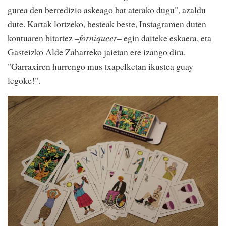
gurea den berredizio askeago bat aterako dugu", azaldu
dute. Kartak lortzeko, besteak beste, Instagramen duten
kontuaren bitartez –
forniqueer
– egin daiteke eskaera, eta
Gasteizko Alde Zaharreko jaietan ere izango dira.
"Garraxiren hurrengo mus txapelketan ikustea guay
legoke!".