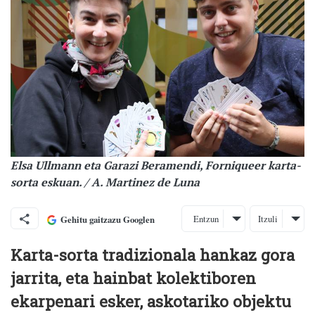
Elsa Ullmann eta Garazi Beramendi, Forniqueer karta-
sorta eskuan. / A. Martinez de Luna
Entzun
Itzuli
Gehitu gaitzazu Googlen
Karta-sorta tradizionala hankaz gora
jarrita, eta hainbat kolektiboren
ekarpenari esker, askotariko objektu