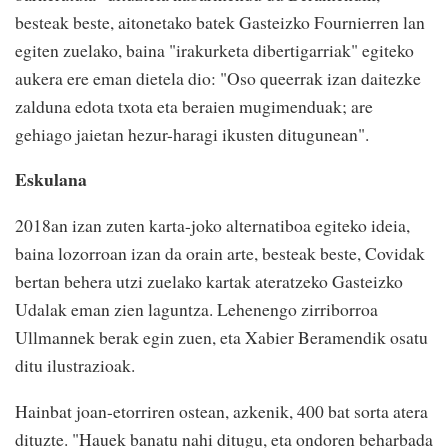
besteak beste, aitonetako batek Gasteizko Fournierren lan
egiten zuelako, baina "irakurketa dibertigarriak" egiteko
aukera ere eman dietela dio: "Oso queerrak izan daitezke
zalduna edota txota eta beraien mugimenduak; are
gehiago jaietan hezur-haragi ikusten ditugunean".
Eskulana
2018an izan zuten karta-joko alternatiboa egiteko ideia,
baina lozorroan izan da orain arte, besteak beste, Covidak
bertan behera utzi zuelako kartak ateratzeko Gasteizko
Udalak eman zien laguntza. Lehenengo zirriborroa
Ullmannek berak egin zuen, eta Xabier Beramendik osatu
ditu ilustrazioak.
Hainbat joan-etorriren ostean, azkenik, 400 bat sorta atera
dituzte. "Hauek banatu nahi ditugu, eta ondoren beharbada