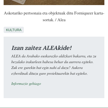
Askotariko pertsonaia eta objektuak ditu Forniqueer karta-
sortak. / Alea
KULTURA
Izan zaitez ALEAkide!
ALEA da Arabako euskarazko aldizkari bakarra, eta zu
bezalako irakurleen babesa behar du aurrera egiteko.
Zuk ere gurekin bat egin nahi al duzu? Aukera
ezberdinak dituzu gure proiektuarekin bat egiteko.
Informazio gehiago