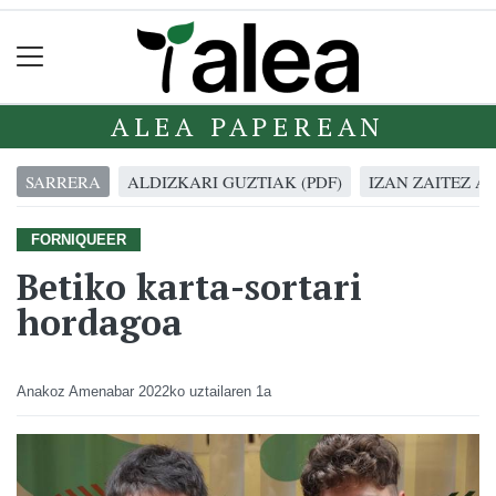
ALEA PAPEREAN
SARRERA
ALDIZKARI GUZTIAK (PDF)
IZAN ZAITEZ A
FORNIQUEER
Betiko karta-sortari
hordagoa
Anakoz Amenabar
2022ko uztailaren 1a