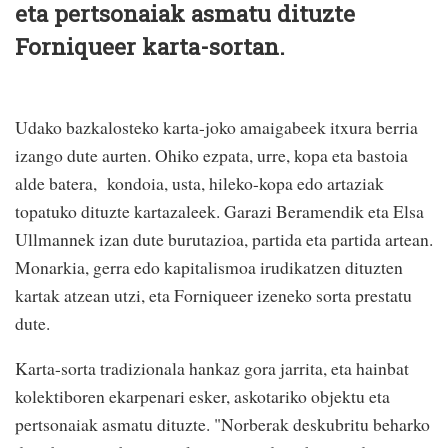
eta pertsonaiak asmatu dituzte
Forniqueer karta-sortan.
Udako bazkalosteko karta-joko amaigabeek itxura berria
izango dute aurten. Ohiko ezpata, urre, kopa eta bastoia
alde batera,
kondoia, usta, hileko-kopa edo artaziak
topatuko dituzte kartazaleek. Garazi Beramendik eta Elsa
Ullmannek izan dute burutazioa, partida eta partida artean.
Monarkia, gerra edo kapitalismoa irudikatzen dituzten
kartak atzean utzi, eta Forniqueer izeneko sorta prestatu
dute.
Karta-sorta tradizionala hankaz gora jarrita, eta hainbat
kolektiboren ekarpenari esker, askotariko objektu eta
pertsonaiak asmatu dituzte. "Norberak deskubritu beharko