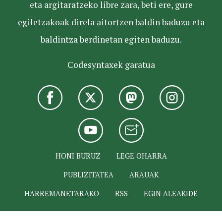
eta argitaratzeko libre zara, beti ere, gure
egiletzakoak direla aitortzen baldin baduzu eta
baldintza berdinetan egiten baduzu.
Codesyntaxek garatua
HONI BURUZ
LEGE OHARRA
PUBLIZITATEA
ARAUAK
HARREMANETARAKO
RSS
EGIN ALEAKIDE