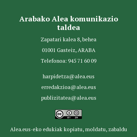
Arabako Alea komunikazio
taldea
Zapatari kalea 8, behea
01001 Gasteiz, ARABA
Telefonoa: 945 71 60 09
harpidetza@alea.eus
erredakzioa@alea.eus
publizitatea@alea.eus
Alea.eus-eko edukiak kopiatu, moldatu, zabaldu