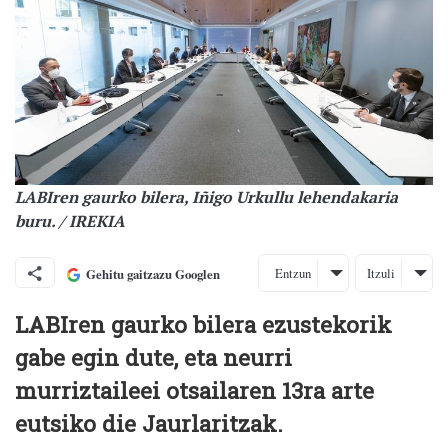
LABIren gaurko bilera, Iñigo Urkullu lehendakaria
buru. / IREKIA
Entzun
Itzuli
Gehitu gaitzazu Googlen
LABIren gaurko bilera ezustekorik
gabe egin dute, eta neurri
murriztaileei otsailaren 13ra arte
eutsiko die Jaurlaritzak.