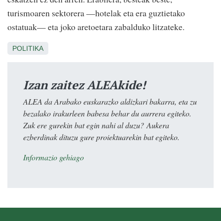
turismoaren sektorera —hotelak eta era guztietako
ostatuak— eta joko aretoetara zabalduko litzateke.
POLITIKA
Izan zaitez ALEAkide!
ALEA da Arabako euskarazko aldizkari bakarra, eta zu
bezalako irakurleen babesa behar du aurrera egiteko.
Zuk ere gurekin bat egin nahi al duzu? Aukera
ezberdinak dituzu gure proiektuarekin bat egiteko.
Informazio gehiago