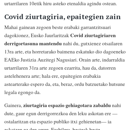
urtarrilaren 10etik hiru asteko etenaldia agindu ostean.
Covid ziurtagiria, epaitegien zain
Mahai gainean zegoen beste erabaki garrantzitsuari
Covid ziurtagiriaren
dagokionez, Eusko Jaurlaritzak
derrigortasuna mantendu
nahi du, gutxienez otsailaren
13ra arte, eta horretarako baimena eskatuko dio dagoeneko
EAEko Justizia Auzitegi Nagusiari. Orain arte, indarraldia
urtarrilaren 31ra arte zegoen ezarrita, hau da, datorren
astelehenera arte; hala ere, epaitegien erabakia
astearterako espero da, eta, beraz, ordu batzuetako hutsune
legala egongo da.
ziurtagiria espazio gehiagotara zabaldu
Gainera,
nahi
dute, gaur egun derrigorrezkoa den leku askotan ere —
ostalaritzan eta espazio publiko itxi gehienetan— ia
eskatzen ez den arren. Erabilera, besteak beste,