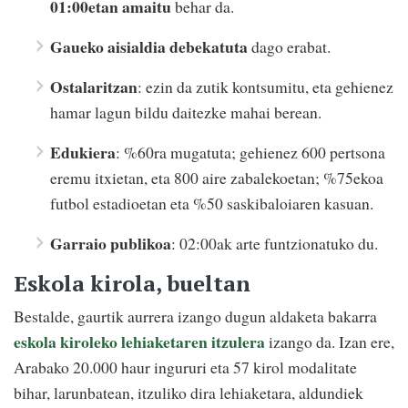
01:00etan amaitu
behar da.
Gaueko aisialdia debekatuta
dago erabat.
Ostalaritzan
: ezin da zutik kontsumitu, eta gehienez
hamar lagun bildu daitezke mahai berean.
Edukiera
: %60ra mugatuta; gehienez 600 pertsona
eremu itxietan, eta 800 aire zabalekoetan; %75ekoa
futbol estadioetan eta %50 saskibaloiaren kasuan.
Garraio publikoa
: 02:00ak arte funtzionatuko du.
Eskola kirola, bueltan
Bestalde, gaurtik aurrera izango dugun aldaketa bakarra
eskola kiroleko lehiaketaren itzulera
izango da. Izan ere,
Arabako 20.000 haur ingururi eta 57 kirol modalitate
bihar, larunbatean, itzuliko dira lehiaketara, aldundiek