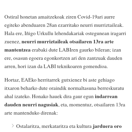
Ostiral honetan amaitzekoak ziren Covid-19ari aurre
egiteko abenduaren 28an ezarritako neurri murriztaileak.
Hala ere, Iñigo Urkullu lehendakariak ostegunean iragarri
neurri murriztaileak otsailaren 13ra arte
zuenez,
mantentzea
erabaki dute LABIren gaurko bileran; izan
ere, osasun egoera egonkortzen ari den zantzuak dauden
arren, hori izan da LABI teknikoaren gomendioa.
Hortaz, EAEko herritarrek gutxienez bi aste gehiago
itxaron beharko dute oraindik normaltasuna berreskuratu
indarrean
ahal izateko. Honako hauek dira gaur egun
dauden neurri nagusiak
, eta, momentuz, otsailaren 13ra
arte mantenduko direnak:
jarduera oro
Ostalaritza, merkataritza eta kultura