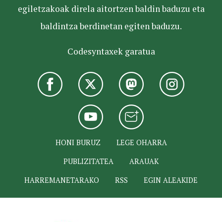
egiletzakoak direla aitortzen baldin baduzu eta
baldintza berdinetan egiten baduzu.
Codesyntaxek garatua
HONI BURUZ
LEGE OHARRA
PUBLIZITATEA
ARAUAK
HARREMANETARAKO
RSS
EGIN ALEAKIDE