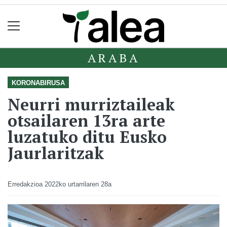
ARABA
KORONABIRUSA
Neurri murriztaileak
otsailaren 13ra arte
luzatuko ditu Eusko
Jaurlaritzak
Erredakzioa
2022ko urtarrilaren 28a