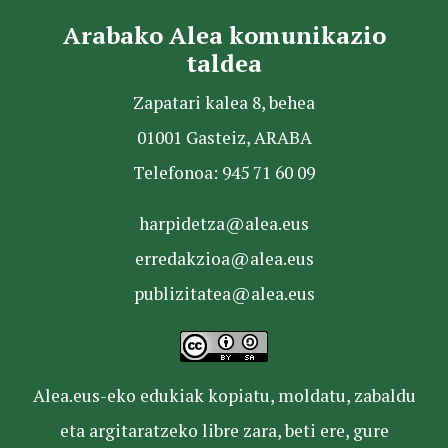
Arabako Alea komunikazio
taldea
Zapatari kalea 8, behea
01001 Gasteiz, ARABA
Telefonoa: 945 71 60 09
harpidetza@alea.eus
erredakzioa@alea.eus
publizitatea@alea.eus
Alea.eus-eko edukiak kopiatu, moldatu, zabaldu
eta argitaratzeko libre zara, beti ere, gure