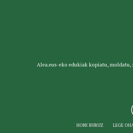
Alea.eus-eko edukiak kopiatu, moldatu, za
HONI BURUZ
LEGE OH