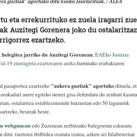
era guztiak" agortuko ditu Eusko Jaurlaritzak. / ALEA
tu eta errekurrituko ez zuela iragarri zu
zak Auzitegi Gorenera joko du ostalaritza
rrigorrez ezartzeko.
 helegitea jarriko du Auzitegi Gorenean
,
EAEko Justizia
id-19 ziurtagiria ezartzearen aurka
hartutako erabakiaren
"aukera guztiak" agortuko
id pasaportea ezartzeko
dituela, e
rakadari aurre egiteko neurri gisa defendatu du zenbait kasut
uetan, ostalaritza establezimendu batzuetan edo 50 lagunetik
sartzeko, besteak beste.
en webgunean
edo Zuzenean zerbitzuko bulegoetan eskuratu
n ditu: txertoen ibilbidea osatuta izatea, azken sei hilabeteetan