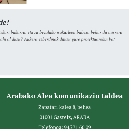
de!
kari bakarra, eta zu bezalako irakurleen babesa behar du aurrera
nahi al duzu? Aukera ezberdinak dituzu gure proiektuarekin bat
Arabako Alea komunikazio taldea
Zapatari kalea 8, behea
01001 Gasteiz, ARABA
Telefonoa: 945 71 60 09