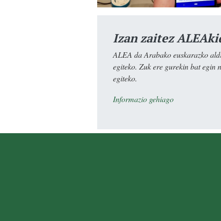
Izan zaitez ALEAki
ALEA da Arabako euskarazko aldiz
egiteko. Zuk ere gurekin bat egin 
egiteko.
Informazio gehiago