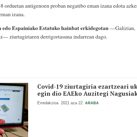
 48 orduetan antigenoen proban negatibo eman izana edota azke
eman izana.
n edo Espainiako Estatuko hainbat erkidegotan
—Galizian,
ez— ziurtagiriaren derrigortasuna indarrean dago.
Covid-19 ziurtagiria ezartzeari u
egin dio EAEko Auzitegi Nagusia
Erredakzioa
2021 aza 22
ARABA