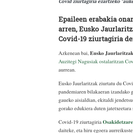
Covid ziurtagiria ezartzeko "auk
Epaileen erabakia onar
arren, Eusko Jaurlarit
Covid-19 ziurtagiria de
Eusko Jaurlaritzak
Azkenean bai,
Auzitegi Nagusiak ostalaritzan Cov
aurrean.
Eusko Jaurlaritzak ziurtatu du Cov
pandemiaren bilakaeran izandako go
gaueko aisialdian, ekitaldi jendets
gorako edukiera duten jatetxeetara 
Osakidetzar
Covid-19 ziurtagiria
daiteke, eta hiru egoera aurreikuste