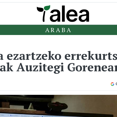
ARABA
a ezartzeko errekurts
zak Auzitegi Gorenea