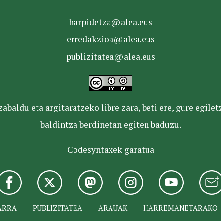
harpidetza@alea.eus
erredakzioa@alea.eus
publizitatea@alea.eus
baldu eta argitaratzeko libre zara, beti ere, gure egile
baldintza berdinetan egiten baduzu.
Codesyntaxek garatua
ARRA
PUBLIZITATEA
ARAUAK
HARREMANETARAKO