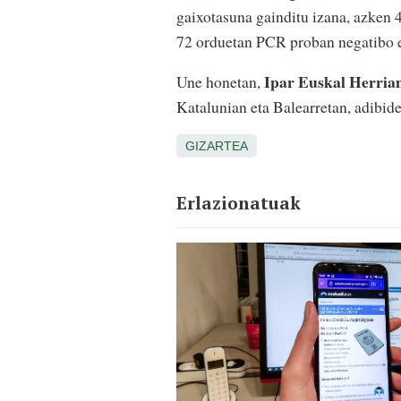
gaixotasuna gainditu izana, azken
72 orduetan PCR proban negatibo 
Ipar Euskal Herria
Une honetan,
Katalunian eta Balearretan, adibid
GIZARTEA
Erlazionatuak