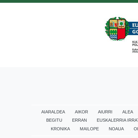
AIARALDEA
AIKOR
AIURRI
ALEA
BEGITU
ERRAN
EUSKALERRIA IRRA
KRONIKA
MAILOPE
NOAUA
O