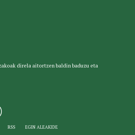
tzakoak direla aitortzen baldin baduzu eta
RSS
EGIN ALEAKIDE