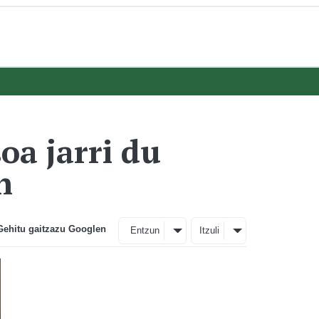
oa jarri du
n
Gehitu gaitzazu Googlen
Entzun
Itzuli