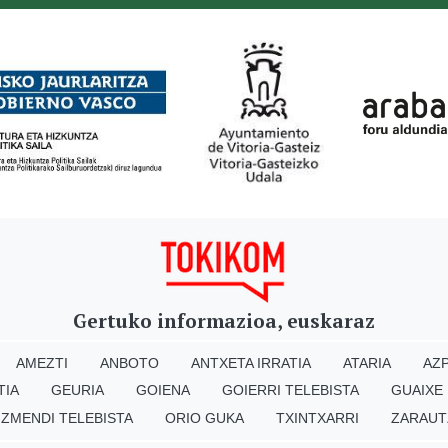
Gertuko informazioa, euskaraz
AMEZTI
ANBOTO
ANTXETA IRRATIA
ATARIA
AZP
TIA
GEURIA
GOIENA
GOIERRI TELEBISTA
GUAIXE
IZMENDI TELEBISTA
ORIO GUKA
TXINTXARRI
ZARAUT