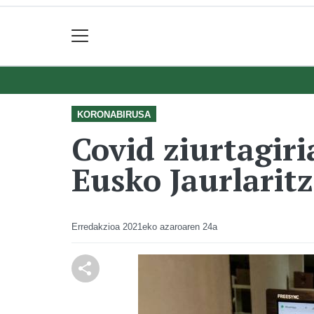
KORONABIRUSA
Covid ziurtagiri
Eusko Jaurlarit
Erredakzioa
2021eko azaroaren 24a