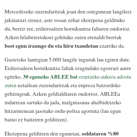
Mercedeseko zuzendaritzak joan den ostegunean langileei
jakinarazi zienez, aste osoan zehar ekoizpena geldituko
du, berriz ere, erdieroaleen hornikuntza faltaren ondorioz.
Azken hilabeteetakoei gehituko zaien etenaldi berriak
bost egun iraungo du eta hiru txandetan
ezarriko da.
Gasteizko lantegian 5.000 langile inguruk lan egiten dute.
Erdieroaleen hornikuntza faltak eragindako egoerari aurre
30 eguneko ABLEE bat
egiteko,
ezartzeko aukera adostu
zuten
uztailean zuzendaritzak eta enpresa batzordeko
gehiengoak. Azken geldialdiaren ondorioz, ABLEEa
indarrean sartuko da jada, malgutasuna ahalbidetzeko
hitzarmenean jasotako ordu-poltsa agortuta (lau egun
baino ez baitziren gelditzen).
soldataren %80
Ekoizpena gelditzen den egunetan,