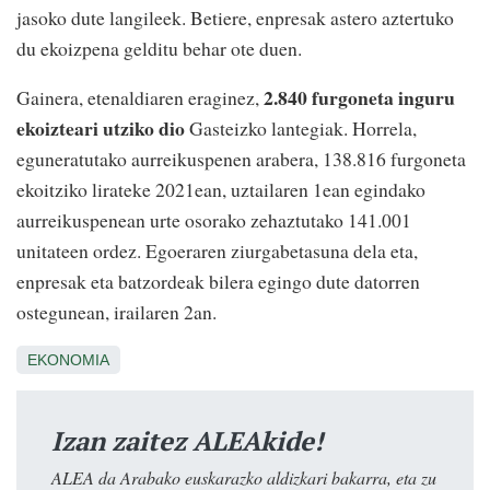
jasoko dute langileek. Betiere, enpresak astero aztertuko
du ekoizpena gelditu behar ote duen.
2.840 furgoneta inguru
Gainera, etenaldiaren eraginez,
ekoizteari utziko dio
Gasteizko lantegiak. Horrela,
eguneratutako aurreikuspenen arabera, 138.816 furgoneta
ekoitziko lirateke 2021ean, uztailaren 1ean egindako
aurreikuspenean urte osorako zehaztutako 141.001
unitateen ordez. Egoeraren ziurgabetasuna dela eta,
enpresak eta batzordeak bilera egingo dute datorren
ostegunean, irailaren 2an.
EKONOMIA
Izan zaitez ALEAkide!
ALEA da Arabako euskarazko aldizkari bakarra, eta zu