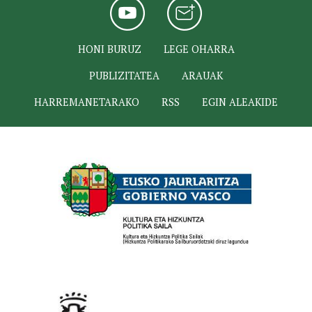
HONI BURUZ
LEGE OHARRA
PUBLIZITATEA
ARAUAK
HARREMANETARAKO
RSS
EGIN ALEAKIDE