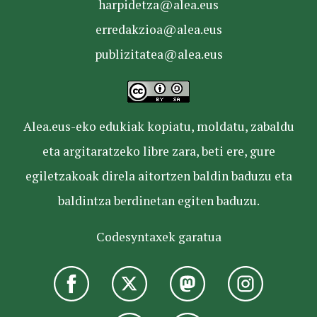
harpidetza@alea.eus
erredakzioa@alea.eus
publizitatea@alea.eus
Alea.eus-eko edukiak kopiatu, moldatu, zabaldu
eta argitaratzeko libre zara, beti ere, gure
egiletzakoak direla aitortzen baldin baduzu eta
baldintza berdinetan egiten baduzu.
Codesyntaxek garatua