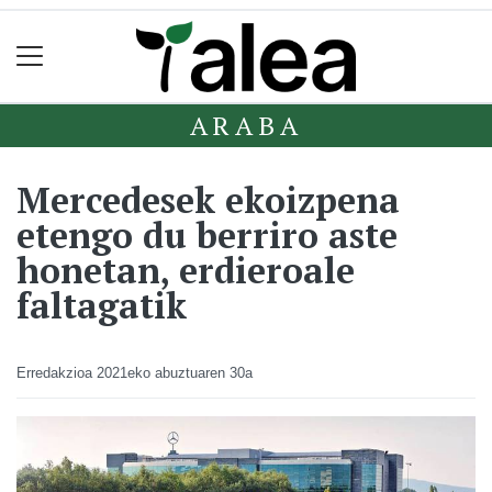
ARABA
Mercedesek ekoizpena
etengo du berriro aste
honetan, erdieroale
faltagatik
Erredakzioa
2021eko abuztuaren 30a