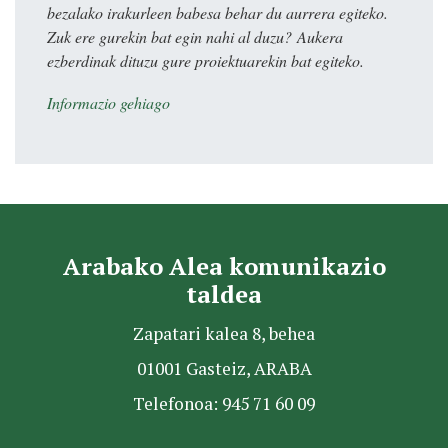
bezalako irakurleen babesa behar du aurrera egiteko.
Zuk ere gurekin bat egin nahi al duzu? Aukera
ezberdinak dituzu gure proiektuarekin bat egiteko.
Informazio gehiago
Arabako Alea komunikazio
taldea
Zapatari kalea 8, behea
01001 Gasteiz, ARABA
Telefonoa: 945 71 60 09