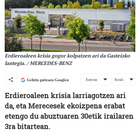
Erdieroaleen krisia gogor kolpatzen ari da Gasteizko
lantegia. / MERCEDES-BENZ
Entzun
Itzuli
Gehitu gaitzazu Googlen
Erdieroaleen krisia larriagotzen ari
da, eta Merecesek ekoizpena erabat
etengo du abuztuaren 30etik irailaren
3ra bitartean.