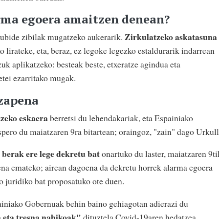
arma egoera amaitzen denean?
Zirkulatzeko askatasuna
ubide zibilak mugatzeko aukerarik.
 lirateke, eta, beraz, ez legoke legezko estaldurarik indarrean
uk aplikatzeko: besteak beste, etxeratze agindua eta
etei ezarritako mugak.
zapena
tzeko eskaera
berretsi du lehendakariak, eta Espainiako
spero du maiatzaren 9ra bitartean; oraingoz, "zain" dago Urkull
berak ere lege dekretu bat
onartuko du laster, maiatzaren 9ti
ipena emateko; airean dagoena da dekretu horrek alarma egoera
o juridiko bat proposatuko ote duen.
painiako Gobernuak behin baino gehiagotan adierazi du
eta tresna nahikoak"
dituztela Covid-19aren hedatzea