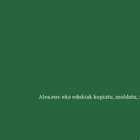
Alea.eus-eko edukiak kopiatu, moldatu, za