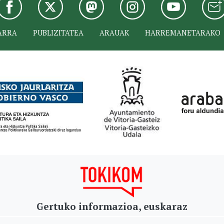
ARRA
PUBLIZITATEA
ARAUAK
HARREMANETARAKO
Gertuko informazioa, euskaraz