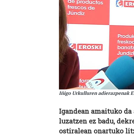
Iñigo Urkulluren adierazpenak Er
Igandean amaituko da 
luzatzen ez badu, dekre
ostiralean onartuko lit