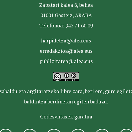
Zapatari kalea 8, behea
01001 Gasteiz, ARABA
Telefonoa: 945 71 60 09
harpidetza@alea.eus
erredakzioa@alea.eus
publizitatea@alea.eus
baldu eta argitaratzeko libre zara, beti ere, gure egile
baldintza berdinetan egiten baduzu.
Codesyntaxek garatua