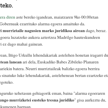
teko.
era diren
aste bereko igandean, maiatzaren 9ko 00:00etan
 Gobernuak ezarritako alarma egoera amaituko da.
i murriztaile nagusien marko juridikoa airean
dago, beraz.
goera luzatzeko aukera aztertzea Madrilgo hauteskundeen
i ez dago mahai gainean.
ean, Iñigo Urkullu lehendakariak astelehen honetan iragarri d
atean lanean
ari dela, Euskadiko Babes Zibileko Planaren
ekin batera. Neurri murriztaileak balizko egoera berrira
n sinatuko luke lehendakariak, astelehenean bertan ezartzeko et
egoteko.
nguruko xehetasun gehiagorik eman, baina "alarma egoeraren
ngo murrizketei eusteko tresna juridiko
" gisa aurkeztu du,
eskumenen barruan.