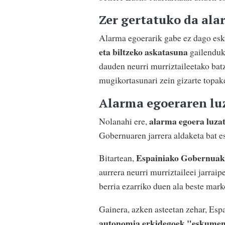
Zer gertatuko da al
Alarma egoerarik gabe ez dago esk
eta biltzeko askatasuna
gailenduko
dauden neurri murriztaileetako batz
mugikortasunari zein gizarte topak
Alarma egoeraren lu
alarma egoera luza
Nolanahi ere,
Gobernuaren jarrera aldaketa bat e
Espainiako Gobernuak 
Bitartean,
aurrera neurri murriztaileei jarra
berria ezarriko duen ala beste mark
Gainera, azken asteetan zehar, Es
autonomia erkidegoek "eskumen 