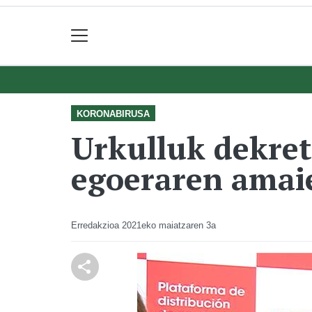
KORONABIRUSA
Urkulluk dekret
egoeraren amaie
Erredakzioa
2021eko maiatzaren 3a