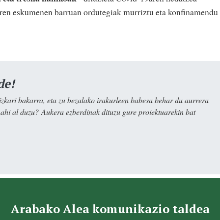
 beren eskumenen barruan ordutegiak murriztu eta konfinamendu
de!
kari bakarra, eta zu bezalako irakurleen babesa behar du aurrera
nahi al duzu? Aukera ezberdinak dituzu gure proiektuarekin bat
Arabako Alea komunikazio taldea