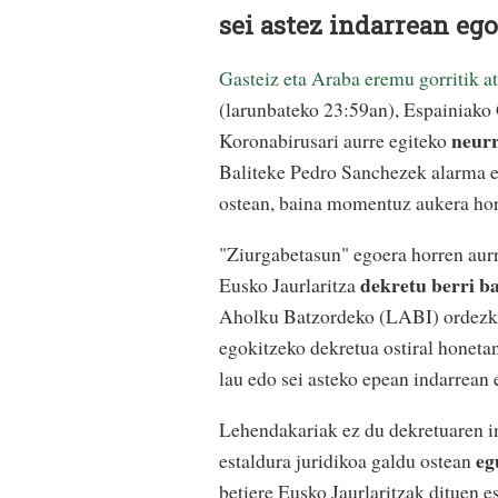
sei astez indarrean ego
Gasteiz eta Araba eremu gorritik at
(larunbateko 23:59an), Espainiako
neurr
Koronabirusari aurre egiteko
Baliteke Pedro Sanchezek alarma e
ostean, baina momentuz aukera hor
"Ziurgabetasun" egoera horren aurr
dekretu berri b
Eusko Jaurlaritza
Aholku Batzordeko (LABI) ordezkari
egokitzeko dekretua ostiral honeta
lau edo sei asteko epean indarrean 
Lehendakariak ez du dekretuaren i
egu
estaldura juridikoa galdu ostean
betiere Eusko Jaurlaritzak dituen 