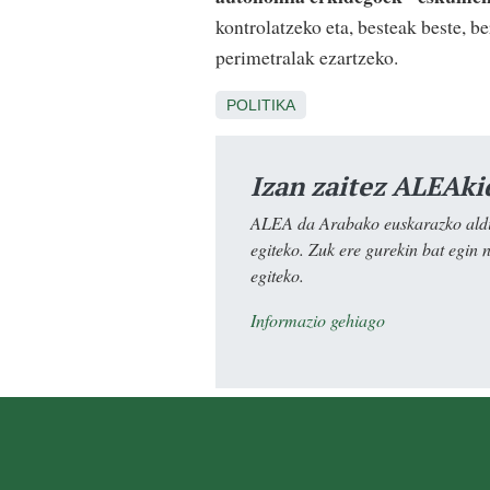
kontrolatzeko eta, besteak beste,
perimetralak ezartzeko.
POLITIKA
Izan zaitez ALEAki
ALEA da Arabako euskarazko aldiz
egiteko. Zuk ere gurekin bat egin 
egiteko.
Informazio gehiago