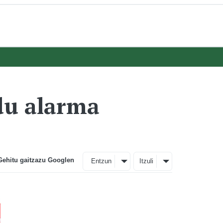
 du alarma
Gehitu gaitzazu Googlen
Entzun
Itzuli