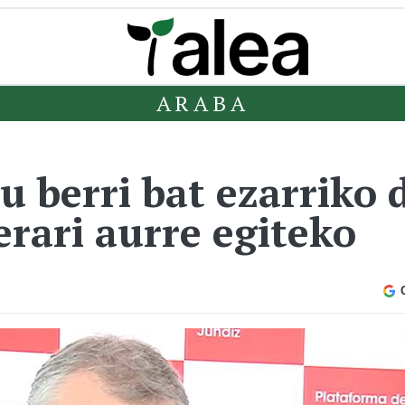
ARABA
u berri bat ezarriko
rari aurre egiteko