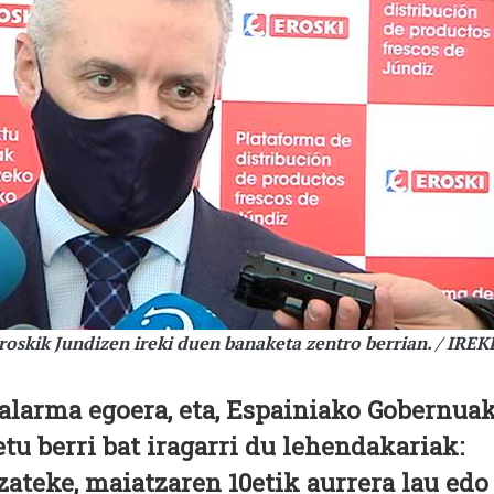
oskik Jundizen ireki duen banaketa zentro berrian. / IREK
alarma egoera, eta, Espainiako Gobernua
tu berri bat iragarri du lehendakariak:
zateke, maiatzaren 10etik aurrera lau edo