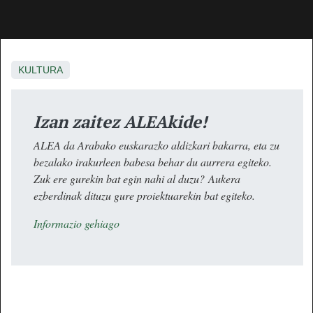
KULTURA
Izan zaitez ALEAkide!
ALEA da Arabako euskarazko aldizkari bakarra, eta zu
bezalako irakurleen babesa behar du aurrera egiteko.
Zuk ere gurekin bat egin nahi al duzu? Aukera
ezberdinak dituzu gure proiektuarekin bat egiteko.
Informazio gehiago