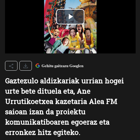
Gehitu gaitzazu Googlen
Gaztezulo aldizkariak urrian hogei
urte bete dituela eta, Ane
Urrutikoetxea kazetaria Alea FM
saioan izan da proiektu
komunikatiboaren egoeraz eta
erronkez hitz egiteko.