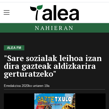
NAHIERAN
ALEA FM
"Sare sozialak leihoa izan
dira gazteak aldizkarira
gerturatzeko"
Erredakzioa
2020ko urriaren 19a