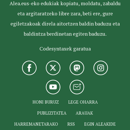
Alea.eus-eko edukiak kopiatu, moldatu, zabaldu
eta argitaratzeko libre zara, beti ere, gure
egiletzakoak direla aitortzen baldin baduzu eta
baldintza berdinetan egiten baduzu.
Codesyntaxek garatua
HONI BURUZ
LEGE OHARRA
PUBLIZITATEA
ARAUAK
HARREMANETARAKO
RSS
EGIN ALEAKIDE