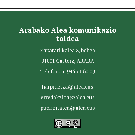
Arabako Alea komunikazio
taldea
Zapatari kalea 8, behea
01001 Gasteiz, ARABA
Telefonoa: 945 71 60 09
harpidetza@alea.eus
erredakzioa@alea.eus
publizitatea@alea.eus