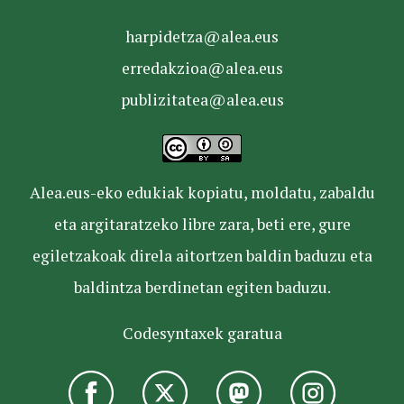
harpidetza@alea.eus
erredakzioa@alea.eus
publizitatea@alea.eus
Alea.eus-eko edukiak kopiatu, moldatu, zabaldu
eta argitaratzeko libre zara, beti ere, gure
egiletzakoak direla aitortzen baldin baduzu eta
baldintza berdinetan egiten baduzu.
Codesyntaxek garatua