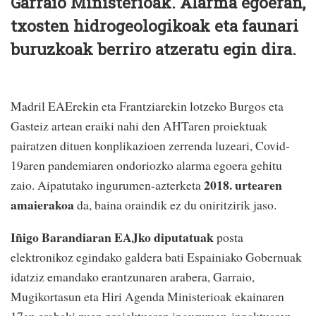
Garraio Ministerioak. Alarma egoeran,
txosten hidrogeologikoak eta faunari
buruzkoak berriro atzeratu egin dira.
Madril EAErekin eta Frantziarekin lotzeko Burgos eta
Gasteiz artean eraiki nahi den AHTaren proiektuak
pairatzen dituen konplikazioen zerrenda luzeari, Covid-
19aren pandemiaren ondoriozko alarma egoera gehitu
2018. urtearen
zaio. Aipatutako ingurumen-azterketa
amaierakoa
da, baina oraindik ez du oniritzirik jaso.
Iñigo Barandiaran EAJko diputatuak
posta
elektronikoz egindako galdera bati Espainiako Gobernuak
idatziz emandako erantzunaren arabera, Garraio,
Mugikortasun eta Hiri Agenda Ministerioak ekainaren
17an erabaki zuen proiektuaren ingurumen-inpaktuaren