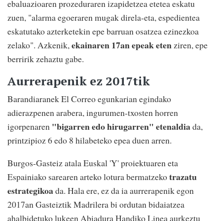
ebaluazioaren prozeduraren izapidetzea etetea eskatu
zuen, "alarma egoeraren mugak direla-eta, espedientea
eskatutako azterketekin epe barruan osatzea ezinezkoa
ekainaren 17an epeak eten
zelako". Azkenik,
ziren, epe
berririk zehaztu gabe.
Aurrerapenik ez 2017tik
Barandiaranek El Correo egunkarian egindako
adierazpenen arabera, ingurumen-txosten horren
"bigarren edo hirugarren" etenaldia
igorpenaren
da,
printzipioz 6 edo 8 hilabeteko epea duen arren.
Burgos-Gasteiz atala Euskal 'Y' proiektuaren eta
trazatu
Espainiako sarearen arteko lotura bermatzeko
estrategikoa
da. Hala ere, ez da ia aurrerapenik egon
2017an Gasteiztik Madrilera bi ordutan bidaiatzea
ahalbidetuko lukeen Abiadura Handiko Linea aurkeztu