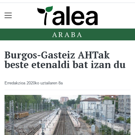
ARABA
Burgos-Gasteiz AHTak
beste etenaldi bat izan du
Erredakzioa
2020ko uztailaren 8a