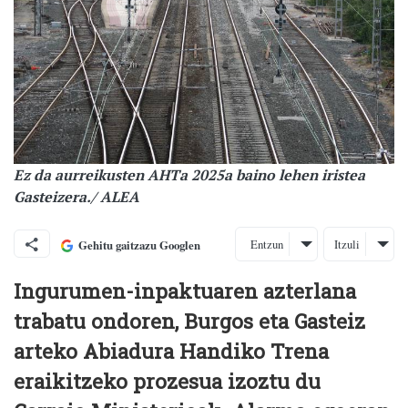
Ez da aurreikusten AHTa 2025a baino lehen iristea
Gasteizera./ ALEA
Entzun
Itzuli
Gehitu gaitzazu Googlen
Ingurumen-inpaktuaren azterlana
trabatu ondoren, Burgos eta Gasteiz
arteko Abiadura Handiko Trena
eraikitzeko prozesua izoztu du