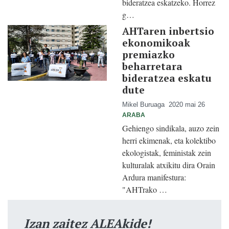
bideratzea eskatzeko. Horrez
g…
AHTaren inbertsio
ekonomikoak
premiazko
beharretara
bideratzea eskatu
dute
Mikel Buruaga
2020 mai 26
ARABA
Gehiengo sindikala, auzo zein
herri ekimenak, eta kolektibo
ekologistak, feministak zein
kulturalak atxikitu dira Orain
Ardura manifestura:
"AHTrako …
Izan zaitez ALEAkide!