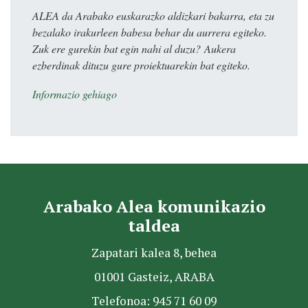
ALEA da Arabako euskarazko aldizkari bakarra, eta zu
bezalako irakurleen babesa behar du aurrera egiteko.
Zuk ere gurekin bat egin nahi al duzu? Aukera
ezberdinak dituzu gure proiektuarekin bat egiteko.
Informazio gehiago
Arabako Alea komunikazio
taldea
Zapatari kalea 8, behea
01001 Gasteiz, ARABA
Telefonoa: 945 71 60 09