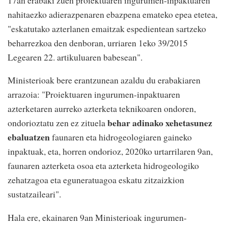
nahitaezko adierazpenaren ebazpena emateko epea etetea,
"eskatutako azterlanen emaitzak espedientean sartzeko
beharrezkoa den denboran, urriaren 1eko 39/2015
Legearen 22. artikuluaren babesean".
Ministerioak bere erantzunean azaldu du erabakiaren
arrazoia: "Proiektuaren ingurumen-inpaktuaren
azterketaren aurreko azterketa teknikoaren ondoren,
behar adinako xehetasunez
ondorioztatu zen ez zituela
ebaluatzen
faunaren eta hidrogeologiaren gaineko
inpaktuak, eta, horren ondorioz, 2020ko urtarrilaren 9an,
faunaren azterketa osoa eta azterketa hidrogeologiko
zehatzagoa eta eguneratuagoa eskatu zitzaizkion
sustatzaileari".
Hala ere, ekainaren 9an Ministerioak ingurumen-