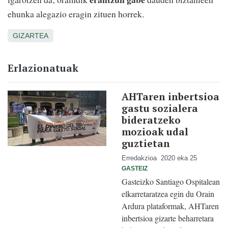
ehunka alegazio eragin zituen horrek.
GIZARTEA
Erlazionatuak
AHTaren inbertsioa
gastu sozialera
bideratzeko
mozioak udal
guztietan
Erredakzioa
2020 eka 25
GASTEIZ
Gasteizko Santiago Ospitalean
elkarretaratzea egin du Orain
Ardura plataformak, AHTaren
inbertsioa gizarte beharretara