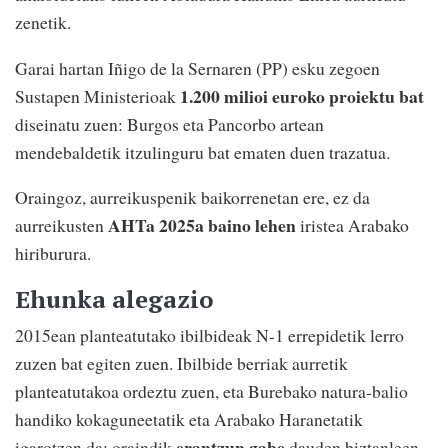
zenetik.
Garai hartan Iñigo de la Sernaren (PP) esku zegoen
1.200 milioi euroko proiektu bat
Sustapen Ministerioak
diseinatu zuen: Burgos eta Pancorbo artean
mendebaldetik itzulinguru bat ematen duen trazatua.
Oraingoz, aurreikuspenik baikorrenetan ere, ez da
AHTa 2025a baino lehen
aurreikusten
iristea Arabako
hiriburura.
Ehunka alegazio
2015ean planteatutako ibilbideak N-1 errepidetik lerro
zuzen bat egiten zuen. Ibilbide berriak aurretik
planteatutakoa ordeztu zuen, eta Burebako natura-balio
handiko kokaguneetatik eta Arabako Haranetatik
erantzun gabe
igarotzen da; oraindik
dauden biztanleen