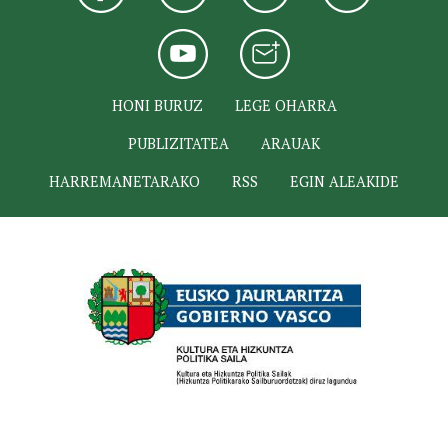
HONI BURUZ
LEGE OHARRA
PUBLIZITATEA
ARAUAK
HARREMANETARAKO
RSS
EGIN ALEAKIDE