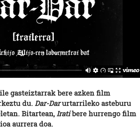
ile gasteiztarrak bere azken film
urkeztu du.
Dar-Dar
urtarrileko asteburu
letan. Bitartean,
Irati
bere hurrengo film
oa aurrera doa.