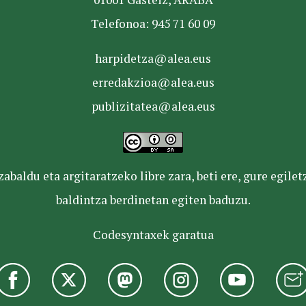
Telefonoa: 945 71 60 09
harpidetza@alea.eus
erredakzioa@alea.eus
publizitatea@alea.eus
baldu eta argitaratzeko libre zara, beti ere, gure egile
baldintza berdinetan egiten baduzu.
Codesyntaxek garatua