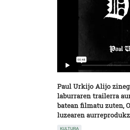
Paul Urkijo Alijo zineg
laburraren trailerra a
batean filmatu zuten, O
luzearen aurreprodukzi
KULTURA