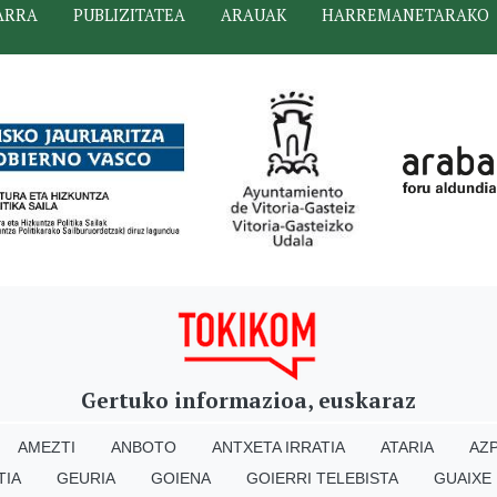
ARRA
PUBLIZITATEA
ARAUAK
HARREMANETARAKO
Gertuko informazioa, euskaraz
AMEZTI
ANBOTO
ANTXETA IRRATIA
ATARIA
AZP
TIA
GEURIA
GOIENA
GOIERRI TELEBISTA
GUAIXE