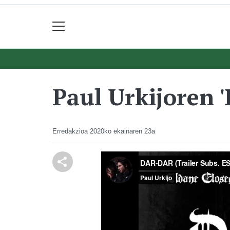
Paul Urkijoren '
Erredakzioa
2020ko ekainaren 23a