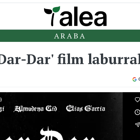
ARABA
Dar-Dar' film laburra