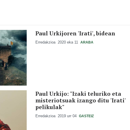
Paul Urkijoren 'Irati', bidean
Erredakzioa
2020 eka 11
ARABA
Paul Urkijo: "Izaki teluriko eta
misteriotsuak izango ditu 'Irati'
pelikulak"
Erredakzioa
2019 urr 04
GASTEIZ