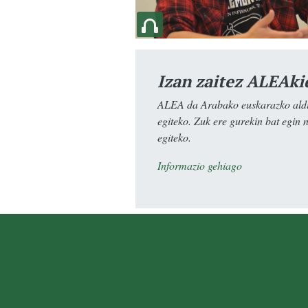
Izan zaitez ALEAki
ALEA da Arabako euskarazko aldiz
egiteko. Zuk ere gurekin bat egin 
egiteko.
Informazio gehiago