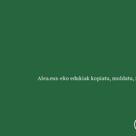
Alea.eus-eko edukiak kopiatu, moldatu, za