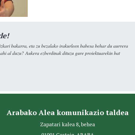
de!
kari bakarra, eta zu bezalako irakurleen babesa behar du aurrera
nahi al duzu? Aukera ezberdinak dituzu gure proiektuarekin bat
Arabako Alea komunikazio taldea
Zapatari kalea 8, behea
01001 Gasteiz, ARABA