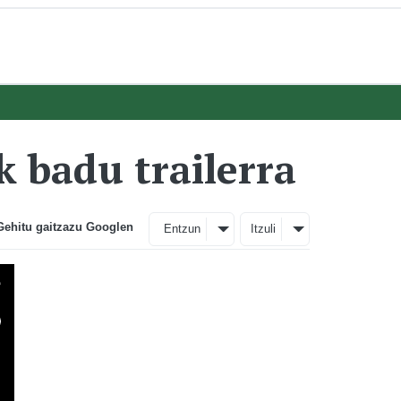
k badu trailerra
Gehitu gaitzazu Googlen
Entzun
Itzuli