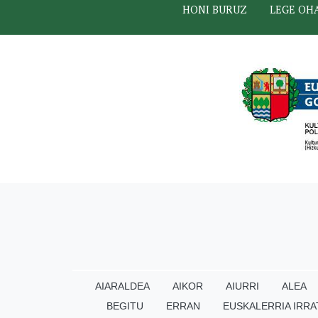
HONI BURUZ
LEGE OH
AIARALDEA
AIKOR
AIURRI
ALEA
BEGITU
ERRAN
EUSKALERRIA IRRA