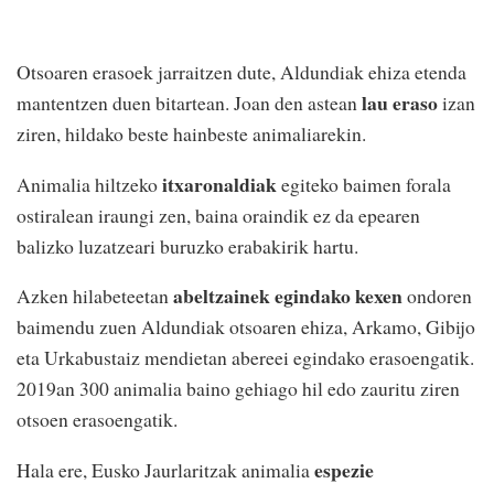
Otsoaren erasoek jarraitzen dute, Aldundiak ehiza etenda
lau eraso
mantentzen duen bitartean. Joan den astean
izan
ziren, hildako beste hainbeste animaliarekin.
itxaronaldiak
Animalia hiltzeko
egiteko baimen forala
ostiralean iraungi zen, baina oraindik ez da epearen
balizko luzatzeari buruzko erabakirik hartu.
abeltzainek egindako kexen
Azken hilabeteetan
ondoren
baimendu zuen Aldundiak otsoaren ehiza, Arkamo, Gibijo
eta Urkabustaiz mendietan abereei egindako erasoengatik.
2019an 300 animalia baino gehiago hil edo zauritu ziren
otsoen erasoengatik.
espezie
Hala ere, Eusko Jaurlaritzak animalia