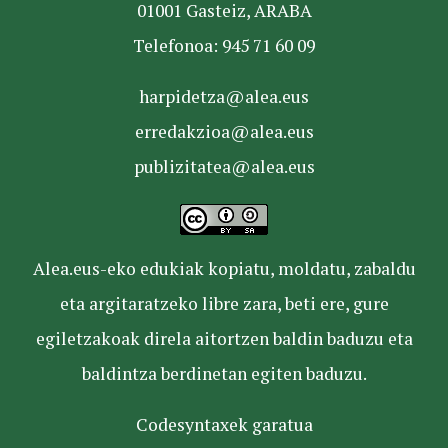
01001 Gasteiz, ARABA
Telefonoa: 945 71 60 09
harpidetza@alea.eus
erredakzioa@alea.eus
publizitatea@alea.eus
Alea.eus-eko edukiak kopiatu, moldatu, zabaldu
eta argitaratzeko libre zara, beti ere, gure
egiletzakoak direla aitortzen baldin baduzu eta
baldintza berdinetan egiten baduzu.
Codesyntaxek garatua