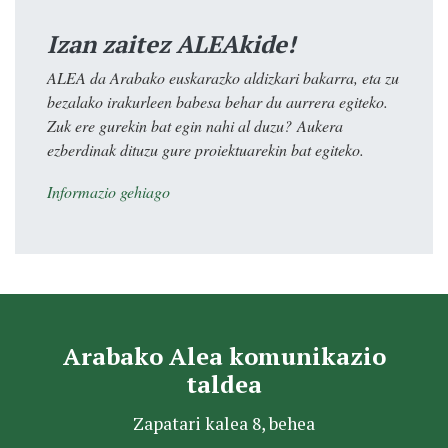
Izan zaitez ALEAkide!
ALEA da Arabako euskarazko aldizkari bakarra, eta zu
bezalako irakurleen babesa behar du aurrera egiteko.
Zuk ere gurekin bat egin nahi al duzu? Aukera
ezberdinak dituzu gure proiektuarekin bat egiteko.
Informazio gehiago
Arabako Alea komunikazio
taldea
Zapatari kalea 8, behea