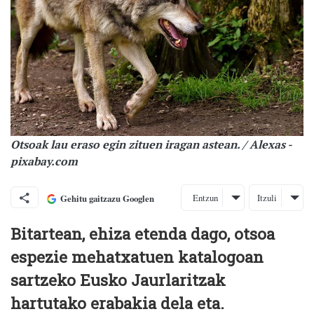
Otsoak lau eraso egin zituen iragan astean. / Alexas -
pixabay.com
Entzun
Itzuli
Gehitu gaitzazu Googlen
Bitartean, ehiza etenda dago, otsoa
espezie mehatxatuen katalogoan
sartzeko Eusko Jaurlaritzak
hartutako erabakia dela eta.