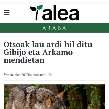
ARABA
Otsoak lau ardi hil ditu
Gibijo eta Arkamo
mendietan
Erredakzioa
2020ko otsailaren 19a