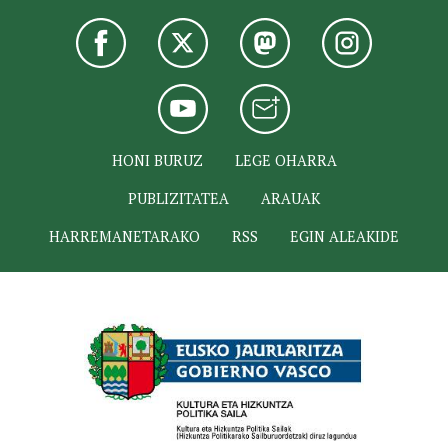
HONI BURUZ
LEGE OHARRA
PUBLIZITATEA
ARAUAK
HARREMANETARAKO
RSS
EGIN ALEAKIDE