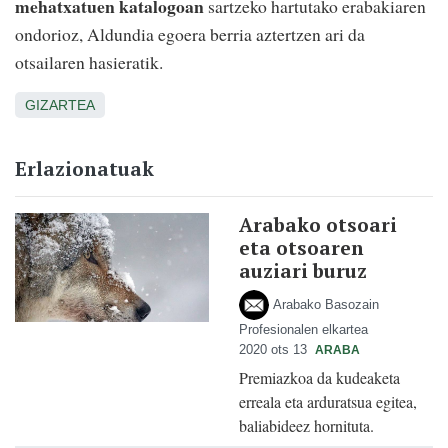
mehatxatuen katalogoan
sartzeko hartutako erabakiaren
ondorioz, Aldundia egoera berria aztertzen ari da
otsailaren hasieratik.
GIZARTEA
Erlazionatuak
Arabako otsoari
eta otsoaren
auziari buruz
Arabako Basozain
Profesionalen elkartea
2020 ots 13
ARABA
Premiazkoa da kudeaketa
erreala eta arduratsua egitea,
baliabideez hornituta.