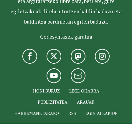
eta argitaratzeko libre zara, beti ere, gure
egiletzakoak direla aitortzen baldin baduzu eta
baldintza berdinetan egiten baduzu.
Codesyntaxek garatua
HONI BURUZ
LEGE OHARRA
PUBLIZITATEA
ARAUAK
HARREMANETARAKO
RSS
EGIN ALEAKIDE