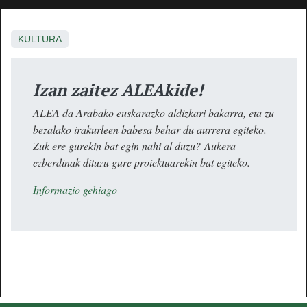
KULTURA
Izan zaitez ALEAkide!
ALEA da Arabako euskarazko aldizkari bakarra, eta zu
bezalako irakurleen babesa behar du aurrera egiteko.
Zuk ere gurekin bat egin nahi al duzu? Aukera
ezberdinak dituzu gure proiektuarekin bat egiteko.
Informazio gehiago