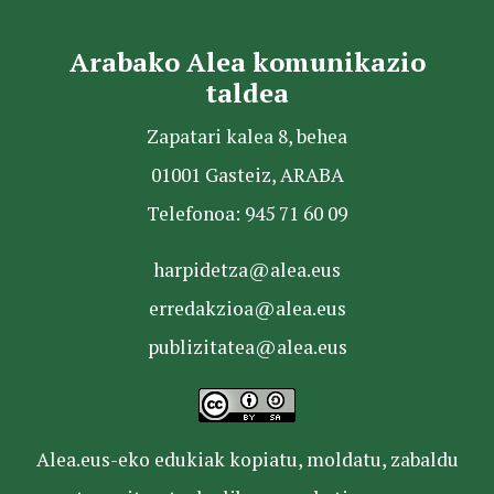
Arabako Alea komunikazio
taldea
Zapatari kalea 8, behea
01001 Gasteiz, ARABA
Telefonoa: 945 71 60 09
harpidetza@alea.eus
erredakzioa@alea.eus
publizitatea@alea.eus
Alea.eus-eko edukiak kopiatu, moldatu, zabaldu