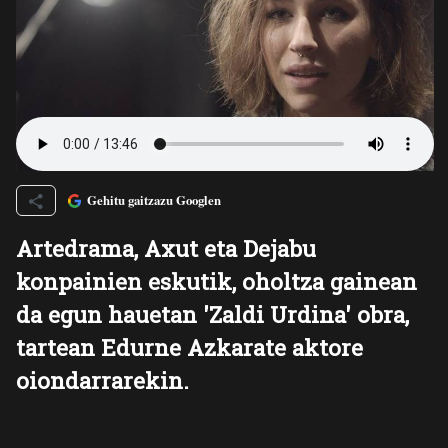
Gehitu gaitzazu Googlen
Artedrama, Axut eta Dejabu
konpainien eskutik, oholtza gainean
da egun hauetan 'Zaldi Urdina' obra,
tartean Edurne Azkarate aktore
oiondarrarekin.