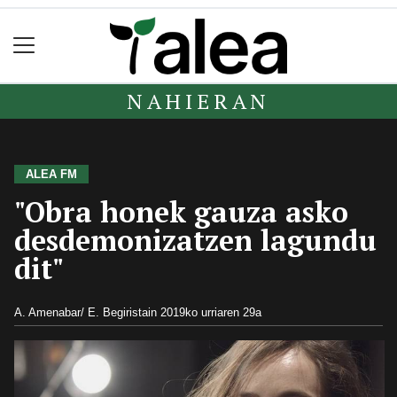
NAHIERAN
ALEA FM
"Obra honek gauza asko
desdemonizatzen lagundu
dit"
A. Amenabar/ E. Begiristain
2019ko urriaren 29a