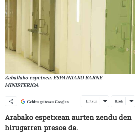
Zaballako espetxea. ESPAINIAKO BARNE
MINISTERIOA
Entzun
Itzuli
Gehitu gaitzazu Googlen
Arabako espetxean aurten zendu den
hirugarren presoa da.