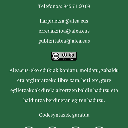
Telefonoa: 945 71 60 09
harpidetza@alea.eus
erredakzioa@alea.eus
publizitatea@alea.eus
Alea.eus-eko edukiak kopiatu, moldatu, zabaldu
eta argitaratzeko libre zara, beti ere, gure
egiletzakoak direla aitortzen baldin baduzu eta
baldintza berdinetan egiten baduzu.
Codesyntaxek garatua