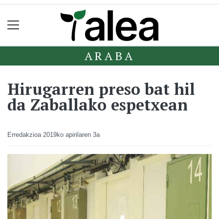
ARABA
Hirugarren preso bat hil
da Zaballako espetxean
Erredakzioa
2019ko apirilaren 3a