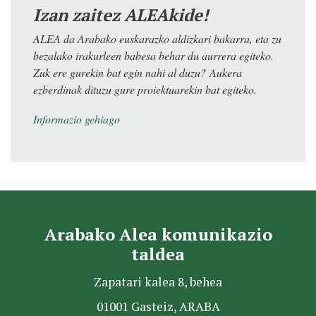
Izan zaitez ALEAkide!
ALEA da Arabako euskarazko aldizkari bakarra, eta zu
bezalako irakurleen babesa behar du aurrera egiteko.
Zuk ere gurekin bat egin nahi al duzu? Aukera
ezberdinak dituzu gure proiektuarekin bat egiteko.
Informazio gehiago
Arabako Alea komunikazio
taldea
Zapatari kalea 8, behea
01001 Gasteiz, ARABA