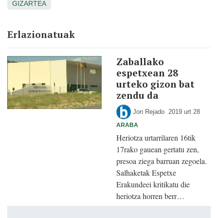
GIZARTEA
Erlazionatuak
Zaballako
espetxean 28
urteko gizon bat
zendu da
Jon Rejado
2019 urt 28
ARABA
Heriotza urtarrilaren 16tik
17rako gauean gertatu zen,
presoa ziega barruan zegoela.
Salhaketak Espetxe
Erakundeei kritikatu die
heriotza horren berr…