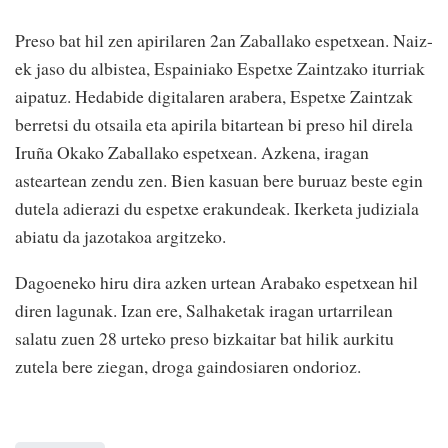
Preso bat hil zen apirilaren 2an Zaballako espetxean. Naiz-
ek jaso du albistea, Espainiako Espetxe Zaintzako iturriak
aipatuz. Hedabide digitalaren arabera, Espetxe Zaintzak
berretsi du otsaila eta apirila bitartean bi preso hil direla
Iruña Okako Zaballako espetxean. Azkena, iragan
asteartean zendu zen. Bien kasuan bere buruaz beste egin
dutela adierazi du espetxe erakundeak. Ikerketa judiziala
abiatu da jazotakoa argitzeko.
Dagoeneko hiru dira azken urtean Arabako espetxean hil
diren lagunak. Izan ere, Salhaketak iragan urtarrilean
salatu zuen 28 urteko preso bizkaitar bat hilik aurkitu
zutela bere ziegan, droga gaindosiaren ondorioz.