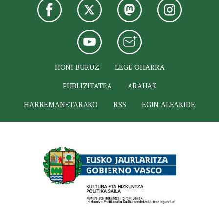
HONI BURUZ
LEGE OHARRA
PUBLIZITATEA
ARAUAK
HARREMANETARAKO
RSS
EGIN ALEAKIDE