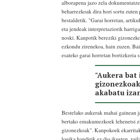
alborapena jazo zela dokumentatzen
beharrezkoak dira hori sortu zuten
bestaldetik. "Garai horretan, artik
eta jendeak interpretaziorik harrig
noski. Kanpotik bereziki gizonezko
ezkondu zirenekoa, hain zuzen. Bai
esateko garai horretan bortizkeria s
"Aukera bat 
gizonezkoak 
akabatu iza
Bestelako aukerak mahai gainean jar
bertako emakumezkoek lehenetsi zi
gizonezkoak". Kanpokoek ekarritako
logika handirik ez dio ikusten, zai