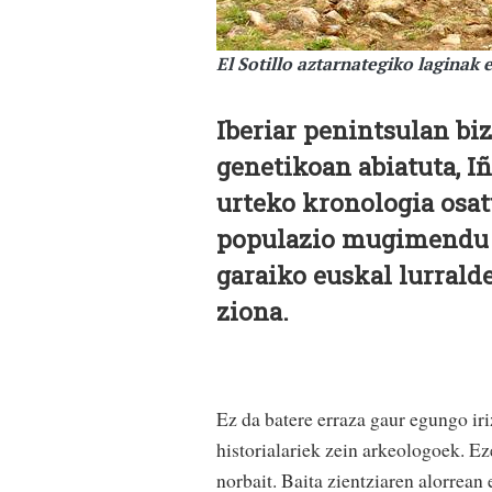
El Sotillo aztarnategiko laginak
Iberiar penintsulan biz
genetikoan abiatuta, Iñ
urteko kronologia osat
populazio mugimendu e
garaiko euskal lurrald
ziona.
E
z da batere erraza gaur egungo iri
historialariek zein arkeologoek. Ez
norbait. Baita zientziaren alorrean 