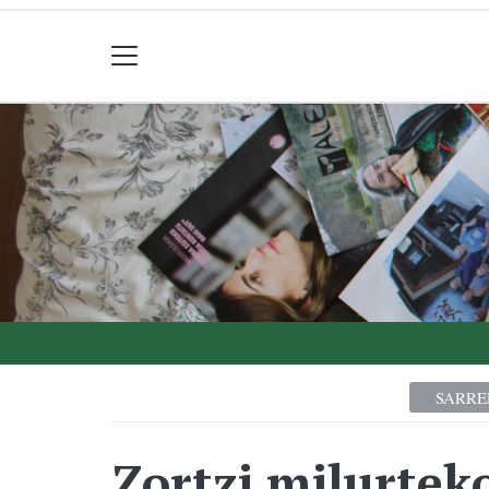
SARRE
Zortzi milurtek