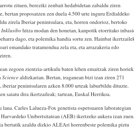
arrotu zituen, bereziki zenbait hedabidetan zabaldu ziren
te, bertan proposatzen zen duela 4.500 urte inguru Erdialdeko
du zirela Iberiar penintsulara, eta, horren ondorioz, bertoko
.
Inklusibo
hitza modan den honetan, kanpotik etorritako inbasi
 beharra dago, eta polemika handia sortu zen. Hainbat ikertzaile
oari emandako tratamendua zela eta, eta arrazakeria edo
ziren.
ean zegoen zientzia-artikulu baten lehen emaitzak ziren horiek
a
Science
aldizkarian. Bertan, iraganean bizi izan ziren 271
, iberiar penintsularen azken 8.000 urteak laburbildu dituzte.
zen saiatu dira ikertzaileak; tartean, Euskal Herrikoa.
du lana. Carles Lalueza-Fox genetista ospetsuaren laborategian
o Harvardeko Unibertsitatean (AEB) ikertzeko aukera izan zuen
 eta bertatik azaldu dizkio ALEAri horrenbeste polemika piztu