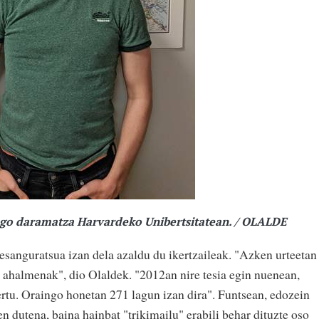
iago daramatza Harvardeko Unibertsitatean. / OLALDE
o esanguratsua izan dela azaldu du ikertzaileak. "Azken urteetan
n ahalmenak", dio Olaldek. "2012an nire tesia egin nuenean,
ertu. Oraingo honetan 271 lagun izan dira". Funtsean, edozein
en dutena, baina hainbat "trikimailu" erabili behar dituzte oso