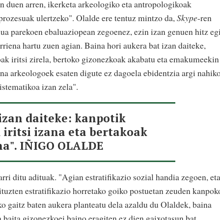
 duen arren, ikerketa arkeologiko eta antropologikoak
 prozesuak ulertzeko". Olalde ere tentuz mintzo da,
Skype
-ren
ulua parekoen ebaluaziopean zegoenez, ezin izan genuen hitz eg
arriena hartu zuen agian. Baina hori aukera bat izan daiteke,
ak iritsi zirela, bertoko gizonezkoak akabatu eta emakumeekin
na arkeologoek esaten digute ez dagoela ebidentzia argi nahik
istematikoa izan zela".
izan daiteke: kanpotik
iritsi izana eta bertakoak
na". IÑIGO OLALDE
ri ditu adituak. "Agian estratifikazio sozial handia zegoen, et
tuzten estratifikazio horretako goiko postuetan zeuden kanpok
 gaitz baten aukera planteatu dela azaldu du Olaldek, baina
la baita gizonezkoei baino eragiten ez dien gaixotasun bat