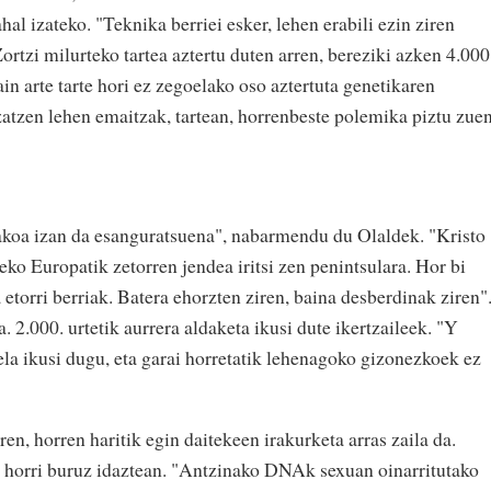
al izateko. "Teknika berriei esker, lehen erabili ezin ziren
Zortzi milurteko tartea aztertu duten arren, bereziki azken 4.000
rain arte tarte hori ez zegoelako oso aztertuta genetikaren
zatzen lehen emaitzak, tartean, horrenbeste polemika piztu zue
takoa izan da esanguratsuena", nabarmendu du Olaldek. "Kristo
ko Europatik zetorren jendea iritsi zen penintsulara. Hor bi
 etorri berriak. Batera ehorzten ziren, baina desberdinak ziren"
. 2.000. urtetik aurrera aldaketa ikusi dute ikertzaileek. "Y
la ikusi dugu, eta garai horretatik lehenagoko gizonezkoek ez
en, horren haritik egin daitekeen irakurketa arras zaila da.
ra horri buruz idaztean. "Antzinako DNAk sexuan oinarritutako