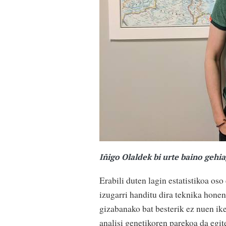
Iñigo Olaldek bi urte baino geh
Erabili duten lagin estatistikoa os
izugarri handitu dira teknika hone
gizabanako bat besterik ez nuen ik
analisi genetikoren parekoa da egit