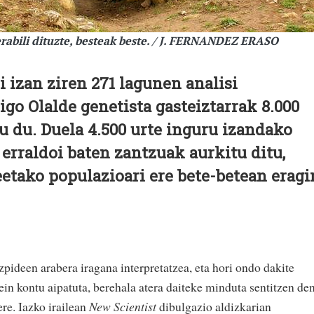
 erabili dituzte, besteak beste. / J. FERNANDEZ ERASO
i izan ziren 271 lagunen analisi
igo Olalde genetista gasteiztarrak 8.000
u du. Duela 4.500 urte inguru izandako
rraldoi baten zantzuak aurkitu ditu,
eetako populazioari ere bete-betean eragi
zpideen arabera iragana interpretatzea, eta hori ondo dakite
ein kontu aipatuta, berehala atera daiteke minduta sentitzen de
ere. Iazko irailean
New Scientist
dibulgazio aldizkarian