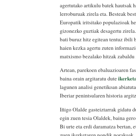
agertutako artikulu batek hautsak h
lerroburuak zirela eta. Besteak bes
Europatik iritsitako populazioak hel
gizonezko guztiak desagertu zirela
bati buruz hitz egitean tentuz ibili
haien kezka agertu zuten informazi
matxismo bezalako hitzak zabaldu 
Artean, parekoen ebaluazioaren fas
ikerket
baina orain argitaratu dute
lagunen analisi genetikoan abiatuta
Iberiar penintsularen historia argit
Iñigo Olalde gasteiztarrak gidatu 
egin zuen tesia Olaldek, baina ger
Bi urte eta erdi daramatza bertan,
zuen ikerketaren nondik norakoak.