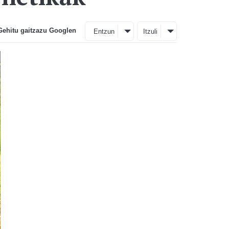
Gehitu gaitzazu Googlen
Entzun
Itzuli