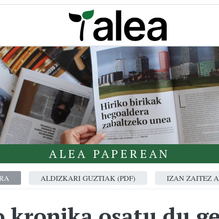
ALEA PAPEREAN
RA
ALDIZKARI GUZTIAK (PDF)
IZAN ZAITEZ 
o kronika osatu du g