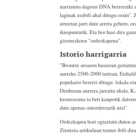
narriatuta dagoen DNA berreraiki ah
laginak erabili ahal ditugu orain". 
urteetan jarri dute arreta gehien, o
ikuspuntutik. Eta hor hasi dira gau
gizonezkoen "ordezkapena".
Istorio harrigarria
"Brontze aroaren hasieran gertatu
aurreko 2500-2000 tartean, Erdialde
populazio bereizi ditugu: lokala eta
Denboran aurrera jarraitu ahala, K.a
kromosoma ia beti kanpotik datorre
dute apenas oinordetzarik utzi".
Ordezkapen hori egiaztatu duten arr
Zientzia-artikuluan tentuz ibili di