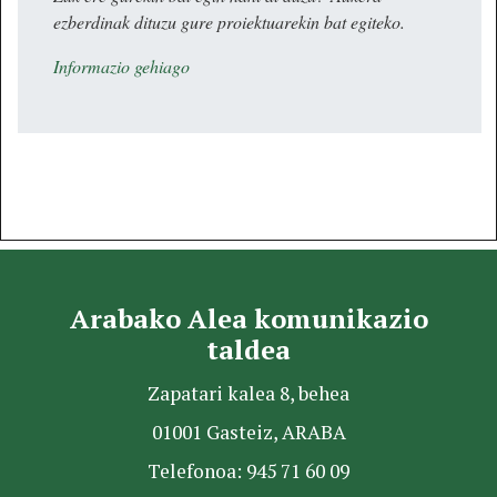
ezberdinak dituzu gure proiektuarekin bat egiteko.
Informazio gehiago
Arabako Alea komunikazio
taldea
Zapatari kalea 8, behea
01001 Gasteiz, ARABA
Telefonoa: 945 71 60 09