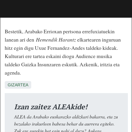
Bestetik, Arabako Errioxan pertsona errefuxiatuekin
lanean ari den
Hemendik Harantz
elkartearen inguruan
hitz egin digu Uxue Fernandez-Andes taldeko kideak.
Kulturari ere tartea eskaini diogu Audience musika
taldeko Gaizka Insunzaren eskutik. Azkenik, iritzia eta
agenda.
GIZARTEA
Izan zaitez ALEAkide!
ALEA da Arabako euskarazko aldizkari bakarra, eta zu
bezalako irakurleen babesa behar du aurrera egiteko.
Zuk ere gurekin bat egin nahi al duzu? Aukera