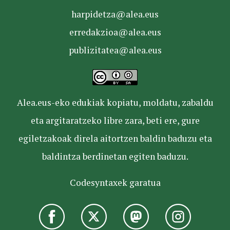
harpidetza@alea.eus
erredakzioa@alea.eus
publizitatea@alea.eus
Alea.eus-eko edukiak kopiatu, moldatu, zabaldu
eta argitaratzeko libre zara, beti ere, gure
egiletzakoak direla aitortzen baldin baduzu eta
baldintza berdinetan egiten baduzu.
Codesyntaxek garatua