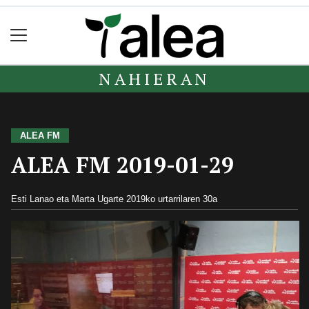
NAHIERAN
ALEA FM
ALEA FM 2019-01-29
Esti Lanao eta Marta Ugarte
2019ko urtarrilaren 30a