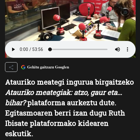
Gehitu gaitzazu Googlen
Atauriko meategi ingurua birgaitzeko
Atauriko meategiak: atzo, gaur eta...
bihar?
plataforma aurkeztu dute.
Egitasmoaren berri izan dugu Ruth
Ibisate plataformako kidearen
eskutik.