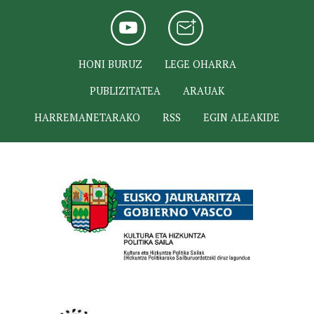
HONI BURUZ
LEGE OHARRA
PUBLIZITATEA
ARAUAK
HARREMANETARAKO
RSS
EGIN ALEAKIDE