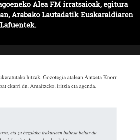
agoeneko Alea FM irratsaioak, egitura
oan, Arabako Lautadatik Euskaraldiaren
 Lafuentek.
aukeratutako hitzak. Gozotegia atalean Antxeta Knorr
bat ekarri du. Amaitzeko, iritzia eta agenda.
rra, eta zu bezalako irakurleen babesa behar du
ahi al duzu? Aukera ezberdinak dituzu gure