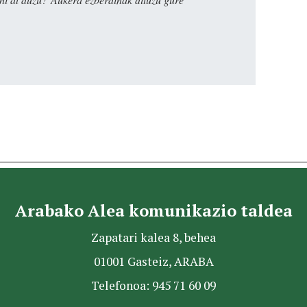
Arabako Alea komunikazio taldea
Zapatari kalea 8, behea
01001 Gasteiz, ARABA
Telefonoa: 945 71 60 09