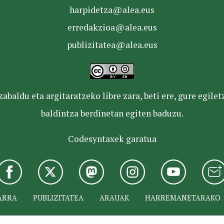
harpidetza@alea.eus
erredakzioa@alea.eus
publizitatea@alea.eus
baldu eta argitaratzeko libre zara, beti ere, gure egile
baldintza berdinetan egiten baduzu.
Codesyntaxek garatua
ARRA
PUBLIZITATEA
ARAUAK
HARREMANETARAKO