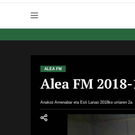
ALEA FM
Alea FM 2018-
Anakoz Amenabar eta Esti Lanao
2018ko urriaren 2a