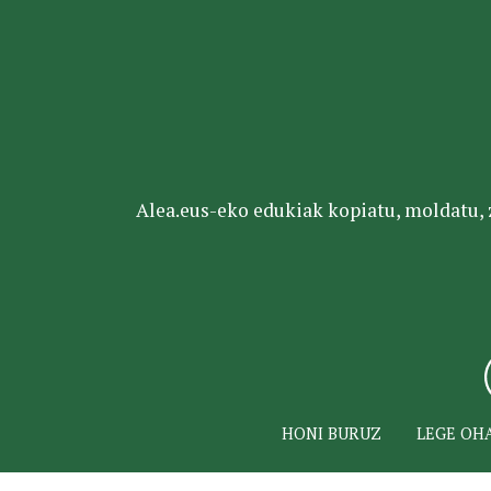
Alea.eus-eko edukiak kopiatu, moldatu, za
HONI BURUZ
LEGE OH