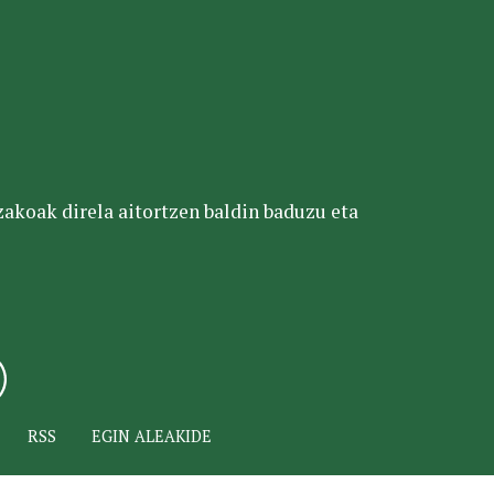
tzakoak direla aitortzen baldin baduzu eta
RSS
EGIN ALEAKIDE