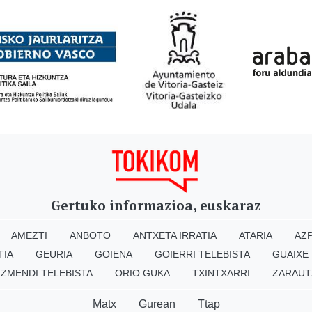
Gertuko informazioa, euskaraz
AMEZTI
ANBOTO
ANTXETA IRRATIA
ATARIA
AZP
TIA
GEURIA
GOIENA
GOIERRI TELEBISTA
GUAIXE
IZMENDI TELEBISTA
ORIO GUKA
TXINTXARRI
ZARAUT
Matx
Gurean
Ttap