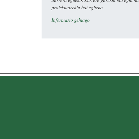
proiektuarekin bat egiteko.
Informazio gehiago