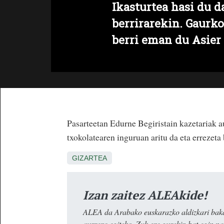
Ikasturtea hasi du d
berrirarekin. Gaurk
berri eman du Asier
Pasarteetan Edurne Begiristain kazetariak 
txokolatearen inguruan aritu da eta errezeta 
GIZARTEA
Izan zaitez ALEAkide!
ALEA da Arabako euskarazko aldizkari baka
aurrera egiteko. Zuk ere gurekin bat egin n