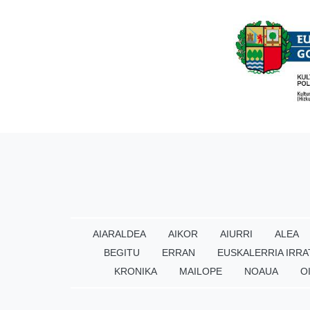
AIARALDEA
AIKOR
AIURRI
ALEA
BEGITU
ERRAN
EUSKALERRIA IRRA
KRONIKA
MAILOPE
NOAUA
O