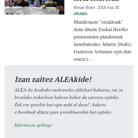
Mirian Biteri
2018 mai 25
ARABA
Manifestazio "erraldoiak"
deitu dituzte Euskal Herriko
pentsionisten plataformek
larunbaterako, hilaren 26rako;
Gasteizen Artiumen egin dute
ostera e…
Izan zaitez ALEAkide!
ALEA da Arabako euskarazko aldizkari bakarra, eta zu
bezalako irakurleen babesa behar du aurrera egiteko.
Zuk ere gurekin bat egin nahi al duzu? Aukera
ezberdinak dituzu gure proiektuarekin bat egiteko.
Informazio gehiago