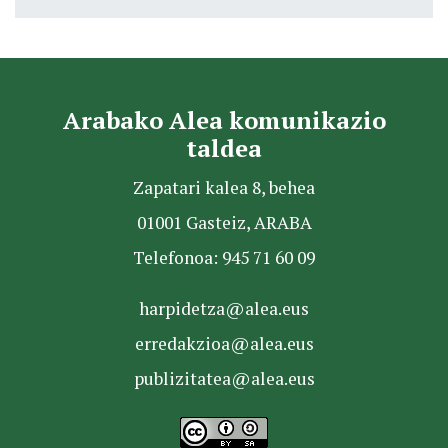
Arabako Alea komunikazio
taldea
Zapatari kalea 8, behea
01001 Gasteiz, ARABA
Telefonoa: 945 71 60 09
harpidetza@alea.eus
erredakzioa@alea.eus
publizitatea@alea.eus