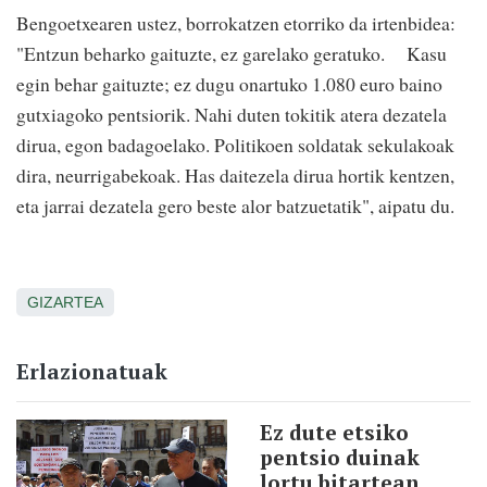
Bengoetxearen ustez, borrokatzen etorriko da irtenbidea:
"Entzun beharko gaituzte, ez garelako geratuko.
Kasu
egin behar gaituzte; ez dugu onartuko 1.080 euro baino
gutxiagoko pentsiorik. Nahi duten tokitik atera dezatela
dirua, egon badagoelako. Politikoen soldatak sekulakoak
dira, neurrigabekoak. Has daitezela dirua hortik kentzen,
eta jarrai dezatela gero beste alor batzuetatik", aipatu du.
GIZARTEA
Erlazionatuak
Ez dute etsiko
pentsio duinak
lortu bitartean