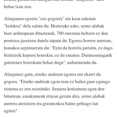
behar izan zen.
Alargunen egoera "oso gogorra" eta kasu askotan
"kritikoa" dela salatu du. Horietako asko, seme-alabak
bere ardurapean dituztenak, 700 eurotara heltzen ez den
pentsioa jasotzen dutela aipatu du. Egoera horren aurrean,
honakoa azpimarratu du: "Ezin da horrela jarraitu, ez dago
bizitzerik kopuru horrekin, ez du ematen. Duintasunagatik
gutxienez borrokatu behar dugu", nabarmendu du.
Alargunez gain, etxeko andreen egoera ere ekarri du
gogora. "Etxeko andreak egon izan ez balira gaur egungo
sistema ez zen existituko. Senarra kotizatzen egon den
bitartean, emakumeak etxean geratu dira, seme-alabak
aurrera ateratzen eta gizonezkoa baino gehiago lan
egiten".