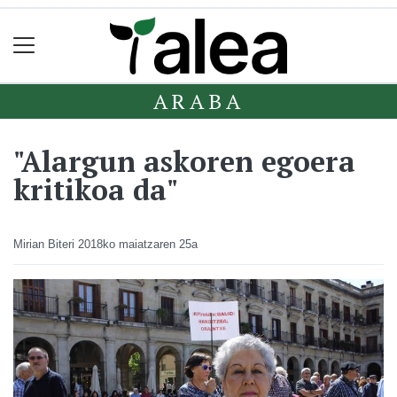
ARABA
"Alargun askoren egoera
kritikoa da"
Mirian Biteri
2018ko maiatzaren 25a