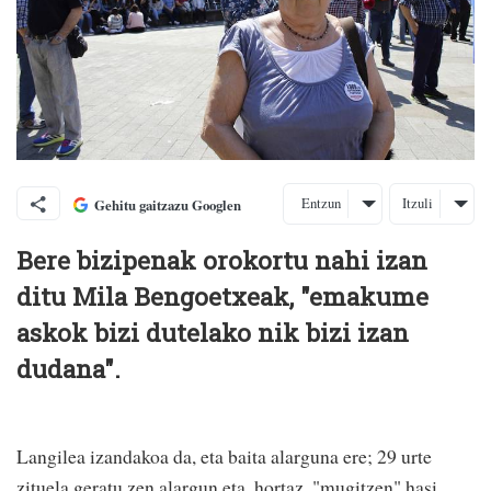
Entzun
Itzuli
Gehitu gaitzazu Googlen
Bere bizipenak orokortu nahi izan
ditu Mila Bengoetxeak, "emakume
askok bizi dutelako nik bizi izan
dudana".
Langilea izandakoa da, eta baita alarguna ere; 29 urte
zituela geratu zen alargun eta, hortaz, "mugitzen" hasi