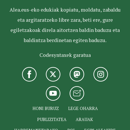
Alea.eus-eko edukiak kopiatu, moldatu, zabaldu
eta argitaratzeko libre zara, beti ere, gure
egiletzakoak direla aitortzen baldin baduzu eta
baldintza berdinetan egiten baduzu.
Codesyntaxek garatua
HONI BURUZ
LEGE OHARRA
PUBLIZITATEA
ARAUAK