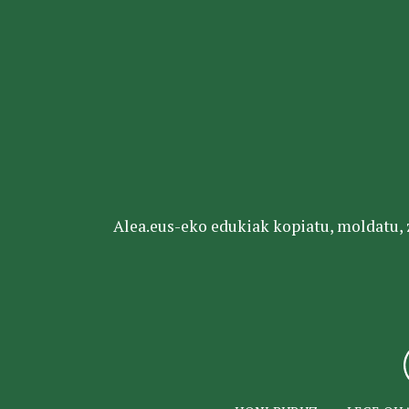
Alea.eus-eko edukiak kopiatu, moldatu, za