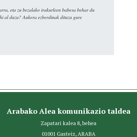
rra, eta zu bezalako irakurleen babesa behar du
ahi al duzu? Aukera ezberdinak dituzu gure
Arabako Alea komunikazio taldea
Zapatari kalea 8, behea
01001 Gasteiz, ARABA