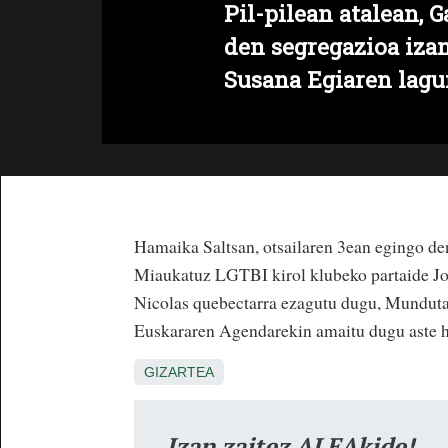
Pil-pilean atalean, 
den segregazioa iza
Susana Egiaren lagu
Hamaika Saltsan, otsailaren 3ean egingo de
Miaukatuz LGTBI kirol klubeko partaide Jo
Nicolas quebectarra ezagutu dugu, Mundutar
Euskararen Agendarekin amaitu dugu aste ho
GIZARTEA
Izan zaitez ALEAkide!