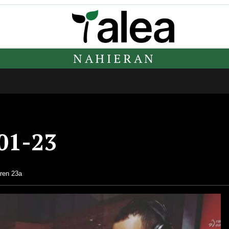
NAHIERAN
01-23
aren 23a