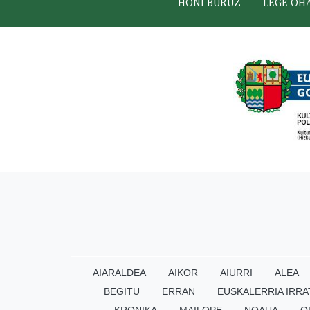
HONI BURUZ
LEGE OH
AIARALDEA
AIKOR
AIURRI
ALEA
BEGITU
ERRAN
EUSKALERRIA IRRA