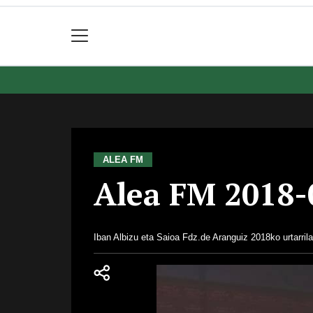
ALEA FM
Alea FM 2018-
Iban Albizu eta Saioa Fdz.de Aranguiz
2018ko urtarril