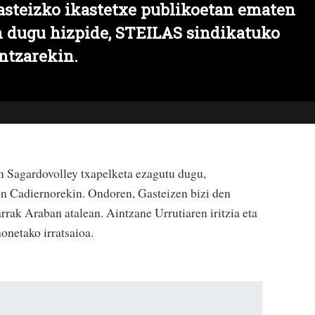
Gasteizko ikastetxe publikoetan ematen
n dugu hizpide, STEILAS sindikatuko
ntzarekin.
n Sagardovolley txapelketa ezagutu dugu,
n Cadiernorekin. Ondoren, Gasteizen bizi den
rak Araban atalean. Aintzane Urrutiaren iritzia eta
netako irratsaioa.