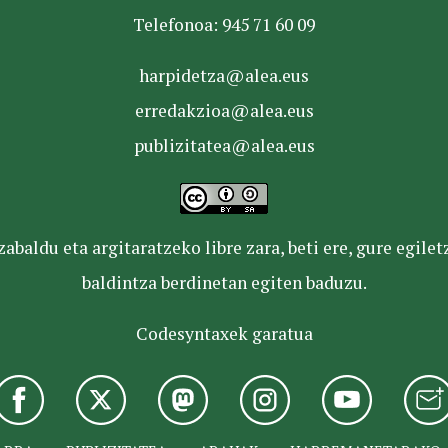
Telefonoa: 945 71 60 09
harpidetza@alea.eus
erredakzioa@alea.eus
publizitatea@alea.eus
baldu eta argitaratzeko libre zara, beti ere, gure egile
baldintza berdinetan egiten baduzu.
Codesyntaxek garatua