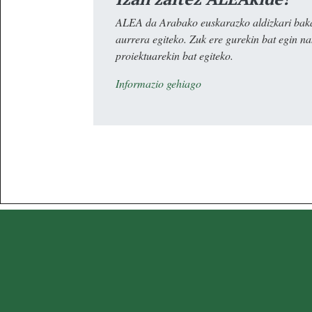
ALEA da Arabako euskarazko aldizkari baka
aurrera egiteko. Zuk ere gurekin bat egin n
proiektuarekin bat egiteko.
Informazio gehiago