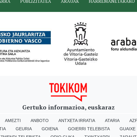
ARRA
PUBLIZITATEA
ARAUAK
HARREMANETARAKO
Gertuko informazioa, euskaraz
AMEZTI
ANBOTO
ANTXETA IRRATIA
ATARIA
AZP
TIA
GEURIA
GOIENA
GOIERRI TELEBISTA
GUAIXE