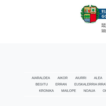
AIARALDEA
AIKOR
AIURRI
ALEA
BEGITU
ERRAN
EUSKALERRIA IRRA
KRONIKA
MAILOPE
NOAUA
O