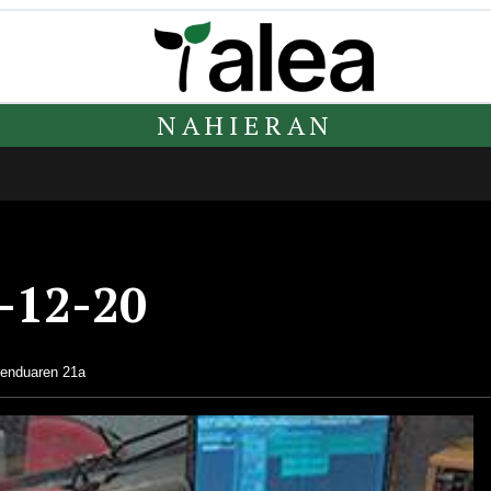
NAHIERAN
-12-20
enduaren 21a