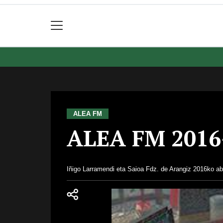
ALEA FM
ALEA FM 2016
Iñigo Larramendi eta Saioa Fdz. de Arangiz
2016ko ab