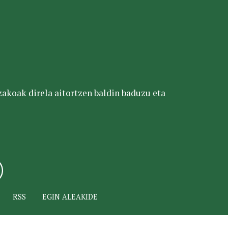
tzakoak direla aitortzen baldin baduzu eta
RSS
EGIN ALEAKIDE