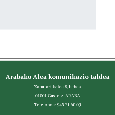
Arabako Alea komunikazio taldea
Zapatari kalea 8, behea
01001 Gasteiz, ARABA
Telefonoa: 945 71 60 09