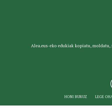
Alea.eus-eko edukiak kopiatu, moldatu, za
HONI BURUZ
LEGE OH