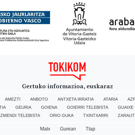
Gertuko informazioa, euskaraz
AMEZTI
ANBOTO
ANTXETA IRRATIA
ATARIA
AZP
TIA
GEURIA
GOIENA
GOIERRI TELEBISTA
GUAIXE
IZMENDI TELEBISTA
ORIO GUKA
TXINTXARRI
ZARAUT
Matx
Gurean
Ttap