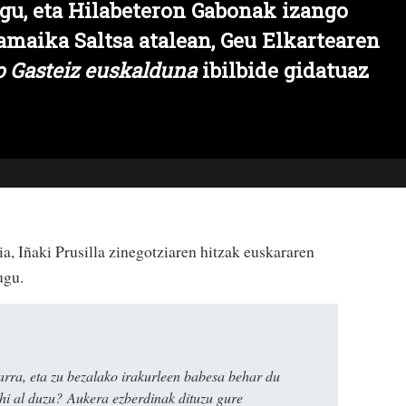
gu, eta Hilabeteron Gabonak izango
amaika Saltsa atalean,
Geu Elkartea
ren
ko Gasteiz euskalduna
ibilbide gidatuaz
zia, Iñaki Prusilla zinegotziaren hitzak euskararen
ugu.
rra, eta zu bezalako irakurleen babesa behar du
ahi al duzu? Aukera ezberdinak dituzu gure