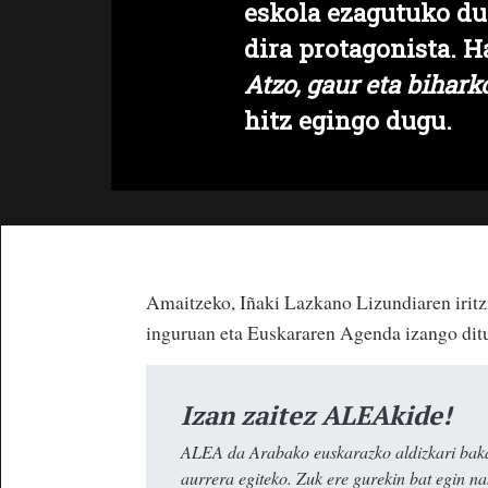
eskola ezagutuko du
dira protagonista. H
Atzo, gaur eta bihar
hitz egingo dugu.
Amaitzeko,
Iñaki Lazkano Lizundia
ren irit
inguruan eta
Euskararen Agenda
izango dit
Izan zaitez ALEAkide!
ALEA da Arabako euskarazko aldizkari baka
aurrera egiteko. Zuk ere gurekin bat egin n