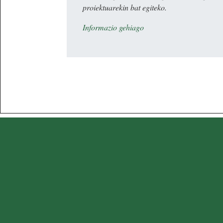
proiektuarekin bat egiteko.
Informazio gehiago