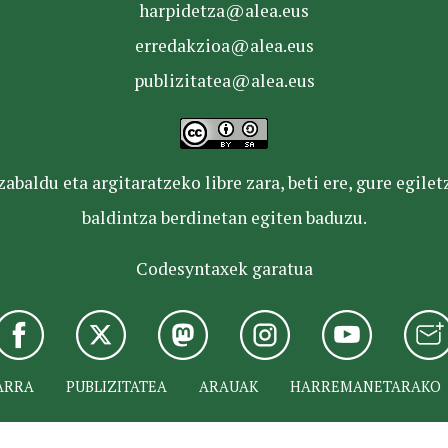
harpidetza@alea.eus
erredakzioa@alea.eus
publizitatea@alea.eus
baldu eta argitaratzeko libre zara, beti ere, gure egile
baldintza berdinetan egiten baduzu.
Codesyntaxek garatua
ARRA
PUBLIZITATEA
ARAUAK
HARREMANETARAKO