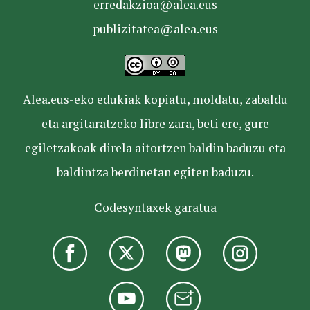
erredakzioa@alea.eus
publizitatea@alea.eus
Alea.eus-eko edukiak kopiatu, moldatu, zabaldu
eta argitaratzeko libre zara, beti ere, gure
egiletzakoak direla aitortzen baldin baduzu eta
baldintza berdinetan egiten baduzu.
Codesyntaxek garatua