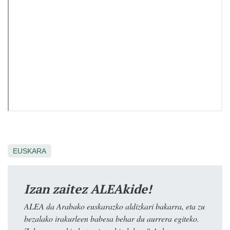
EUSKARA
Izan zaitez ALEAkide!
ALEA da Arabako euskarazko aldizkari bakarra, eta zu
bezalako irakurleen babesa behar du aurrera egiteko.