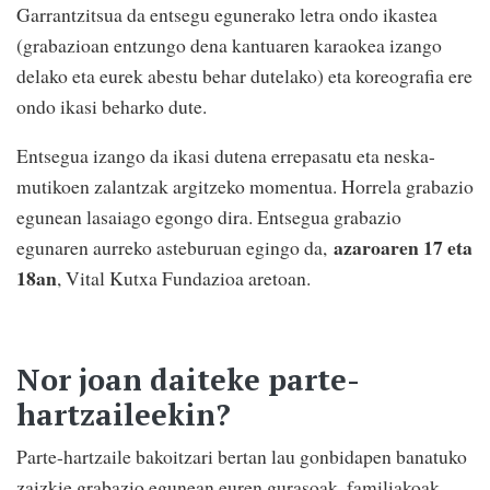
Garrantzitsua da entsegu egunerako letra ondo ikastea
(grabazioan entzungo dena kantuaren karaokea izango
delako eta eurek abestu behar dutelako) eta koreografia ere
ondo ikasi beharko dute.
Entsegua izango da ikasi dutena errepasatu eta neska-
mutikoen zalantzak argitzeko momentua. Horrela grabazio
egunean lasaiago egongo dira. Entsegua grabazio
azaroaren 17 eta
egunaren aurreko asteburuan egingo da,
18an
, Vital Kutxa Fundazioa aretoan.
Nor joan daiteke parte-
hartzaileekin?
Parte-hartzaile bakoitzari bertan lau gonbidapen banatuko
zaizkie grabazio egunean euren gurasoak, familiakoak