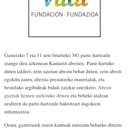
Gasteizko 7 eta 11 urte bitarteko 381 parte-hartzaile
izango dira azkenean Kantarin abesten.
Parte hartuko
duten taldeei, zein saiotan abestu behar duten, zein abesti
egokitu zaien, abestia prestatzeko materialak, eta
bestelako argibideak bidali zaizkie onezkero.
Abesti
guztiak hemen aurkituko dituzu
eta beheko atalean
azaltzen da parte-hartzaile bakoitzari dagokion
informazioa.
Orain, gaztetxoek euren kantuak entseatu beharko dituzte.