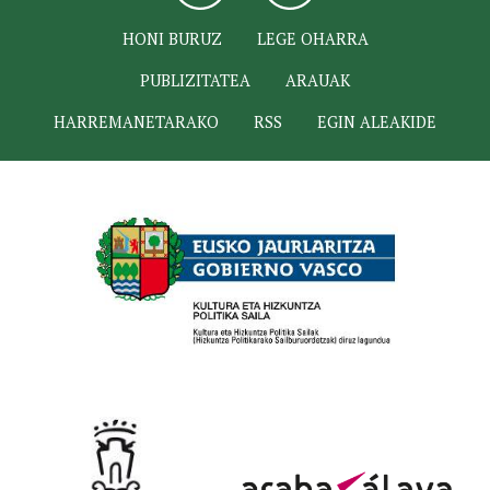
HONI BURUZ
LEGE OHARRA
PUBLIZITATEA
ARAUAK
HARREMANETARAKO
RSS
EGIN ALEAKIDE