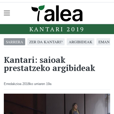
KANTARI 2019
SARRERA
ZER DA KANTARI?
ARGIBIDEAK
EMAN I
Kantari: saioak
prestatzeko argibideak
Erredakzioa
2018ko urriaren 19a