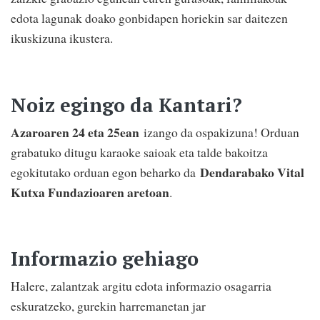
edota lagunak doako gonbidapen horiekin sar daitezen
ikuskizuna ikustera.
Noiz egingo da Kantari?
Azaroaren 24 eta 25ean
izango da ospakizuna! Orduan
grabatuko ditugu karaoke saioak eta talde bakoitza
Dendarabako Vital
egokitutako orduan egon beharko da
Kutxa Fundazioaren aretoan
.
Informazio gehiago
Halere, zalantzak argitu edota informazio osagarria
eskuratzeko, gurekin harremanetan jar