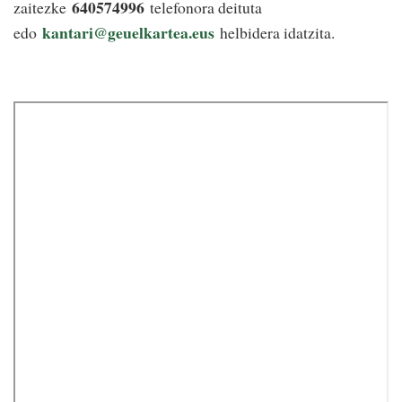
640574996
zaitezke
telefonora deituta
kantari@geuelkartea.eus
edo
helbidera idatzita.