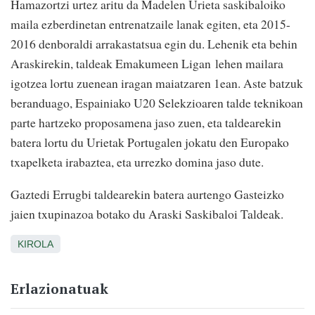
Hamazortzi urtez aritu da Madelen Urieta saskibaloiko
maila ezberdinetan entrenatzaile lanak egiten, eta 2015-
2016 denboraldi arrakastatsua egin du. Lehenik eta behin
Araskirekin, taldeak Emakumeen Ligan lehen mailara
igotzea lortu zuenean iragan maiatzaren 1ean. Aste batzuk
beranduago, Espainiako U20 Selekzioaren talde teknikoan
parte hartzeko proposamena jaso zuen, eta taldearekin
batera lortu du Urietak Portugalen jokatu den Europako
txapelketa irabaztea, eta urrezko domina jaso dute.
Gaztedi Errugbi taldearekin batera aurtengo Gasteizko
jaien txupinazoa botako du Araski Saskibaloi Taldeak.
KIROLA
Erlazionatuak