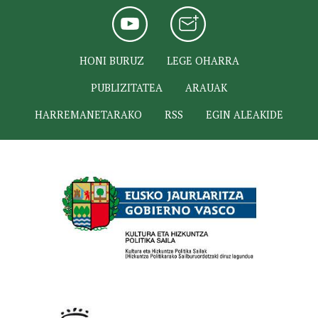
HONI BURUZ
LEGE OHARRA
PUBLIZITATEA
ARAUAK
HARREMANETARAKO
RSS
EGIN ALEAKIDE