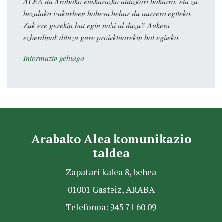
ALEA da Arabako euskarazko aldizkari bakarra, eta zu
bezalako irakurleen babesa behar du aurrera egiteko.
Zuk ere gurekin bat egin nahi al duzu? Aukera
ezberdinak dituzu gure proiektuarekin bat egiteko.
Informazio gehiago
Arabako Alea komunikazio
taldea
Zapatari kalea 8, behea
01001 Gasteiz, ARABA
Telefonoa: 945 71 60 09