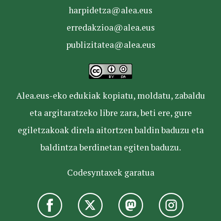
harpidetza@alea.eus
erredakzioa@alea.eus
publizitatea@alea.eus
Alea.eus-eko edukiak kopiatu, moldatu, zabaldu
eta argitaratzeko libre zara, beti ere, gure
egiletzakoak direla aitortzen baldin baduzu eta
baldintza berdinetan egiten baduzu.
Codesyntaxek garatua