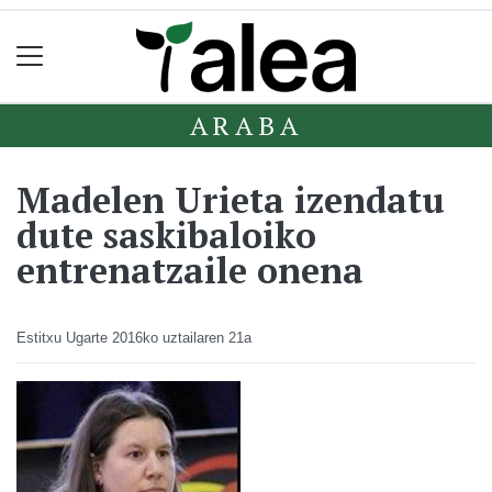
ARABA
Madelen Urieta izendatu
dute saskibaloiko
entrenatzaile onena
Estitxu Ugarte
2016ko uztailaren 21a