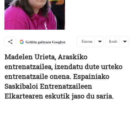
Entzun
Itzuli
Gehitu gaitzazu Googlen
Madelen Urieta, Araskiko
entrenatzailea, izendatu dute urteko
entrenatzaile onena. Espainiako
Saskibaloi Entrenatzaileen
Elkartearen eskutik jaso du saria.