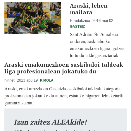
Araski, lehen
mailara
Erredakzioa
2016 mai 02
GASTEIZ
Sant Adriari 56-76 irabazi
ondoren, saskilaboiko
emakumezkoen ligara igotzea
lortu du talde gasteiztarrak.
Araski emakumezkoen saskibaloi taldeak
liga profesionalean jokatuko du
hirinet
2013 abu 19
KIROLA
Araski, emakumezkoen Gasteizko saskibaloi taldeak, kategoria
profesionalean jokatuko du aurten, estatuko bigarren lehiaketarik
garrantzitsuena.
Izan zaitez ALEAkide!