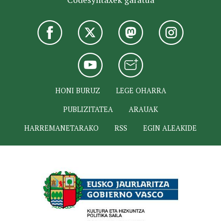
HONI BURUZ
LEGE OHARRA
PUBLIZITATEA
ARAUAK
HARREMANETARAKO
RSS
EGIN ALEAKIDE