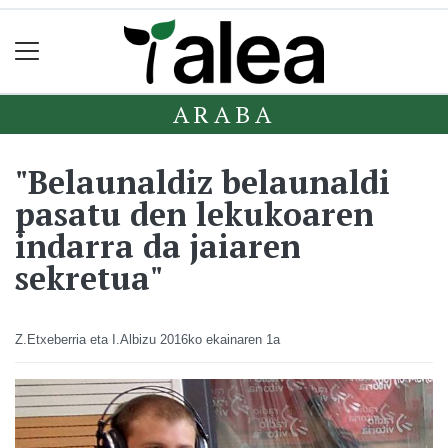
ARABA
"Belaunaldiz belaunaldi
pasatu den lekukoaren
indarra da jaiaren
sekretua"
Z.Etxeberria eta I.Albizu
2016ko ekainaren 1a