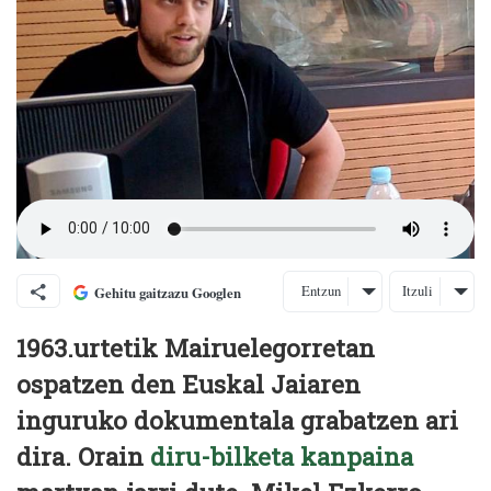
Entzun
Itzuli
Gehitu gaitzazu Googlen
1963.urtetik Mairuelegorretan
ospatzen den Euskal Jaiaren
inguruko dokumentala grabatzen ari
dira. Orain
diru-bilketa kanpaina