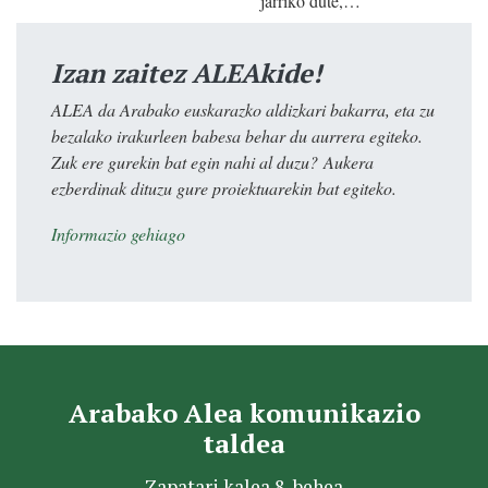
jarriko dute,…
Izan zaitez ALEAkide!
ALEA da Arabako euskarazko aldizkari bakarra, eta zu
bezalako irakurleen babesa behar du aurrera egiteko.
Zuk ere gurekin bat egin nahi al duzu? Aukera
ezberdinak dituzu gure proiektuarekin bat egiteko.
Informazio gehiago
Arabako Alea komunikazio
taldea
Zapatari kalea 8, behea