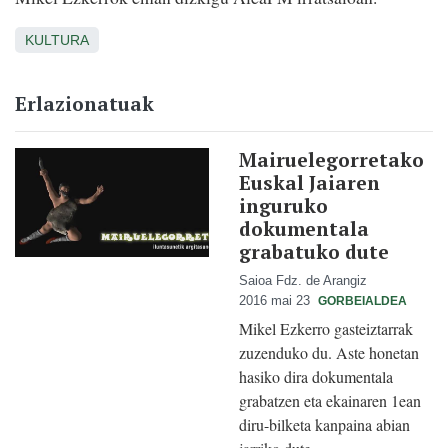
KULTURA
Erlazionatuak
Mairuelegorretako
Euskal Jaiaren
inguruko
dokumentala
grabatuko dute
Saioa Fdz. de Arangiz
2016 mai 23
GORBEIALDEA
Mikel Ezkerro gasteiztarrak
zuzenduko du. Aste honetan
hasiko dira dokumentala
grabatzen eta ekainaren 1ean
diru-bilketa kanpaina abian