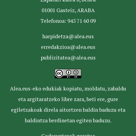
01001 Gasteiz, ARABA
Telefonoa: 945 71 60 09
harpidetza@alea.eus
erredakzioa@alea.eus
publizitatea@alea.eus
Alea.eus-eko edukiak kopiatu, moldatu, zabaldu
eta argitaratzeko libre zara, beti ere, gure
egiletzakoak direla aitortzen baldin baduzu eta
baldintza berdinetan egiten baduzu.
Codesyntaxek garatua