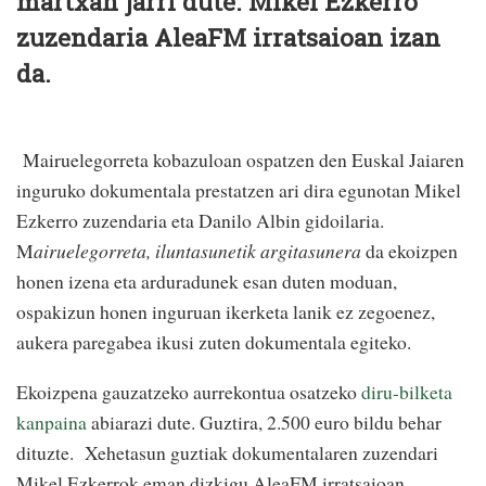
martxan jarri dute. Mikel Ezkerro
zuzendaria AleaFM irratsaioan izan
da.
Mairuelegorreta kobazuloan ospatzen den Euskal Jaiaren
inguruko dokumentala prestatzen ari dira egunotan Mikel
Ezkerro zuzendaria eta Danilo Albin gidoilaria.
M
airuelegorreta, iluntasunetik
argitasunera
da ekoizpen
honen izena eta arduradunek esan duten moduan,
ospakizun honen inguruan ikerketa lanik ez zegoenez,
aukera paregabea ikusi zuten dokumentala egiteko.
Ekoizpena gauzatzeko aurrekontua osatzeko
diru-bilketa
kanpaina
abiarazi dute. Guztira, 2.500 euro bildu behar
dituzte. Xehetasun guztiak dokumentalaren zuzendari
Mikel Ezkerrok eman dizkigu AleaFM irratsaioan.